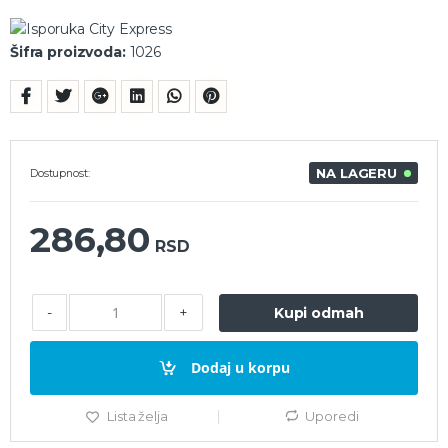
Šifra proizvoda:
1026
NA LAGERU
Dostupnost:
286,80
RSD
-
+
Kupi odmah
Dodaj u korpu
Lista želja
Uporedi