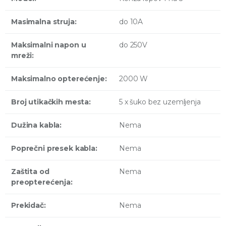
Masimalna struja:
do 10A
Maksimalni napon u
do 250V
mreži:
Maksimalno opterećenje:
2000 W
Broj utikačkih mesta:
5 x šuko bez uzemljenja
Dužina kabla:
Nema
Poprečni presek kabla:
Nema
Zaštita od
Nema
preopterećenja:
Prekidač:
Nema