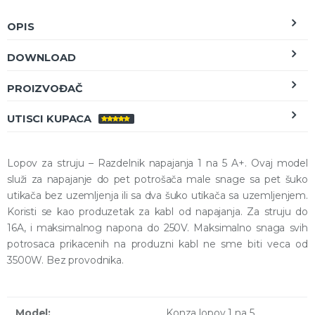
OPIS
DOWNLOAD
PROIZVOĐAČ
UTISCI KUPACA
OCENJENO
5.00
OD 5
Lopov za struju – Razdelnik napajanja 1 na 5 A+. Ovaj model
služi za napajanje do pet potrošača male snage sa pet šuko
utikača bez uzemljenja ili sa dva šuko utikača sa uzemljenjem.
Koristi se kao produzetak za kabl od napajanja. Za struju do
16A, i maksimalnog napona do 250V. Maksimalno snaga svih
potrosaca prikacenih na produzni kabl ne sme biti veca od
3500W. Bez provodnika.
Model:
Konza lopov 1 na 5