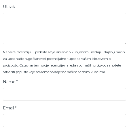
Utisak
Napišite recenziju ili podelite svoje iskustvo o kupljenom uređaju. Najbolji način
za upoznati druge članove i potencijalne kupce sa vašim iskustvom o
proizvodu. Ostavljanjem svoje recenzije na jedan od naših proizvoda možete
ostvariti popuste koje povremeno dajemo našim vernim kupcima.
Name
*
Email
*