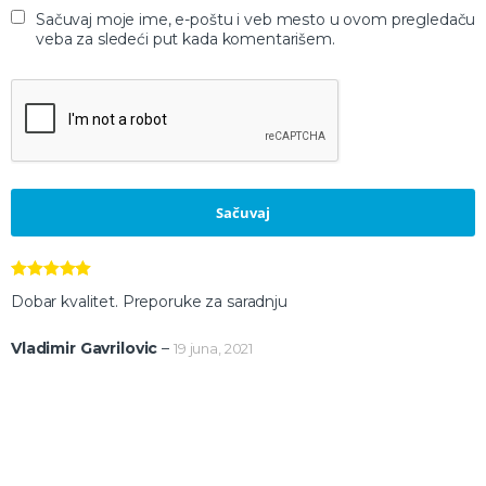
Sačuvaj moje ime, e-poštu i veb mesto u ovom pregledaču
veba za sledeći put kada komentarišem.
Ocenjeno
5
Dobar kvalitet. Preporuke za saradnju
od 5
Vladimir Gavrilovic
–
19 juna, 2021