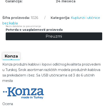
Garancija:
24 meseca
Šifra proizvoda:
1026
Kategorija:
Kuplunzi i utičnice
bez kabla
Potvrda o usaglašenosti proizvoda
Preuzmi
Konza
Konza produžni kablovi i lopovi odličnog kvaliteta proizvedeni
u Turskoj. Širok asortiman različitih modela produžnih kablova
sa prekidačem i bez. Sa USB utičnicama od 3 do 6 utičnih
mesta
Ocena