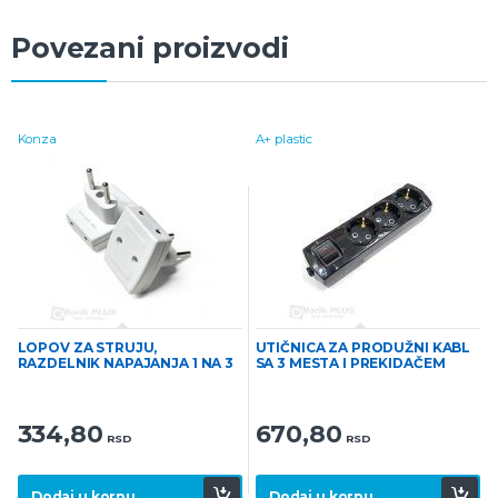
Povezani proizvodi
Konza
A+ plastic
LOPOV ZA STRUJU,
UTIČNICA ZA PRODUŽNI KABL
RAZDELNIK NAPAJANJA 1 NA 3
SA 3 MESTA I PREKIDAČEM
CRNA
334,80
670,80
RSD
RSD
Dodaj u korpu
Dodaj u korpu