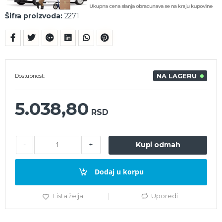
Šifra proizvoda:
2271
NA LAGERU
Dostupnost:
5.038,80
RSD
-
+
Kupi odmah
Dodaj u korpu
Lista želja
Uporedi