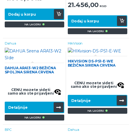
21.456,00
RSD
Dodaj u korpu
Dodaj u korpu
NA LAGERU
NA LAGERU
Dahua
HikVision
HIKVISION DS-PS1-E-WE
BEŽIČNA SIRENA CRVENA
DAHUA ARA13-W2 BEŽIČNA
SPOLJNA SIRENA CRVENA
CENU mozete videti
samo ako ste prijavljeni
CENU mozete videti
samo ako ste prijavljeni
Detaljnije
Detaljnije
NA LAGERU
NA LAGERU
BPC
Dahua