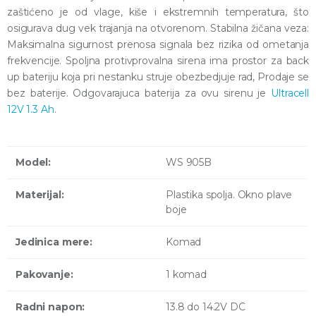
zaštićeno je od vlage, kiše i ekstremnih temperatura, što
osigurava dug vek trajanja na otvorenom. Stabilna žičana veza:
Maksimalna sigurnost prenosa signala bez rizika od ometanja
frekvencije. Spoljna protivprovalna sirena ima prostor za back
up bateriju koja pri nestanku struje obezbedjuje rad, Prodaje se
bez baterije. Odgovarajuca baterija za ovu sirenu je
Ultracell
12V 1.3 Ah
.
Model:
WS 905B
Materijal:
Plastika spolja. Okno plave
boje
Jedinica mere:
Komad
Pakovanje:
1 komad
Radni napon:
13.8 do 14.2V DC