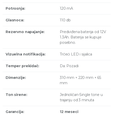
Potrosnja:
120 mA
Glasnoca:
110 db
Rezervno napajanje:
Predviđena baterija od 12V
1.3Ah. Baterija se kupuje
posebno.
Vizuelna notifikacija:
Trčeći LED i sijalica
Temper prekidač:
Da. Pozadi
Dimenzije:
310 mm × 220 mm × 65
mm
Ton sirene:
Jednoličan-Single tone u
trajanju od 3 minuta
Garancija:
12 meseci