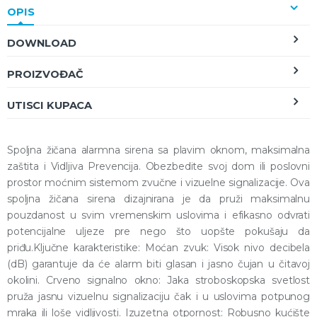
OPIS
DOWNLOAD
PROIZVOĐAČ
UTISCI KUPACA
Spoljna žičana alarmna sirena sa plavim oknom, maksimalna
zaštita i Vidljiva Prevencija. Obezbedite svoj dom ili poslovni
prostor moćnim sistemom zvučne i vizuelne signalizacije. Ova
spoljna žičana sirena dizajnirana je da pruži maksimalnu
pouzdanost u svim vremenskim uslovima i efikasno odvrati
potencijalne uljeze pre nego što uopšte pokušaju da
priđu.Ključne karakteristike: Moćan zvuk: Visok nivo decibela
(dB) garantuje da će alarm biti glasan i jasno čujan u čitavoj
okolini. Crveno signalno okno: Jaka stroboskopska svetlost
pruža jasnu vizuelnu signalizaciju čak i u uslovima potpunog
mraka ili loše vidljivosti. Izuzetna otpornost: Robusno kućište