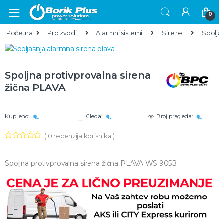
Skip to navigation
Skip to content
0
Početna
Proizvodi
Alarmni sistemi
Sirene
Spolj
Spoljna protivprovalna sirena
žična PLAVA
Kupljeno:
Gleda:
Broj pregleda:
(
0
recenzija korisnika )
Spoljna protivprovalna sirena žična PLAVA WS 905B