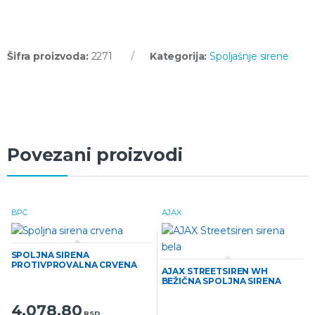
Šifra proizvoda:
2271
Kategorija:
Spoljašnje sirene
Povezani proizvodi
BPC
AJAX
SPOLJNA SIRENA
PROTIVPROVALNA CRVENA
AJAX STREETSIREN WH
BS-1
BEŽIČNA SPOLJNA SIRENA
BELA
4.078,80
RSD