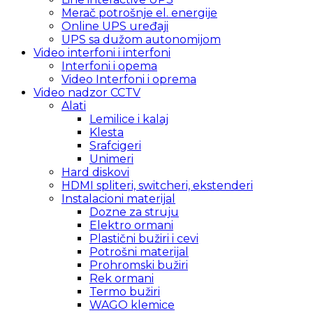
Merač potrošnje el. energije
Online UPS uređaji
UPS sa dužom autonomijom
Video interfoni i interfoni
Interfoni i opema
Video Interfoni i oprema
Video nadzor CCTV
Alati
Lemilice i kalaj
Klesta
Srafcigeri
Unimeri
Hard diskovi
HDMI spliteri, switcheri, ekstenderi
Instalacioni materijal
Dozne za struju
Elektro ormani
Plastični bužiri i cevi
Potrošni materijal
Prohromski bužiri
Rek ormani
Termo bužiri
WAGO klemice