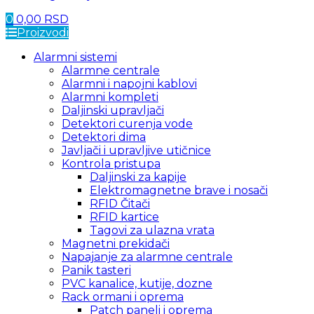
0
0,00
RSD
Proizvodi
Alarmni sistemi
Alarmne centrale
Alarmni i napojni kablovi
Alarmni kompleti
Daljinski upravljači
Detektori curenja vode
Detektori dima
Javljači i upravljive utičnice
Kontrola pristupa
Daljinski za kapije
Elektromagnetne brave i nosači
RFID Čitači
RFID kartice
Tagovi za ulazna vrata
Magnetni prekidači
Napajanje za alarmne centrale
Panik tasteri
PVC kanalice, kutije, dozne
Rack ormani i oprema
Patch paneli i oprema