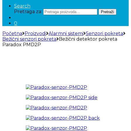
Search
Pretraga za:
Pretraži
0
Početna
Proizvodi
Alarmni sistemi
Senzori pokreta
Bežični senzori pokreta
Bežični detektor pokreta
Paradox PMD2P