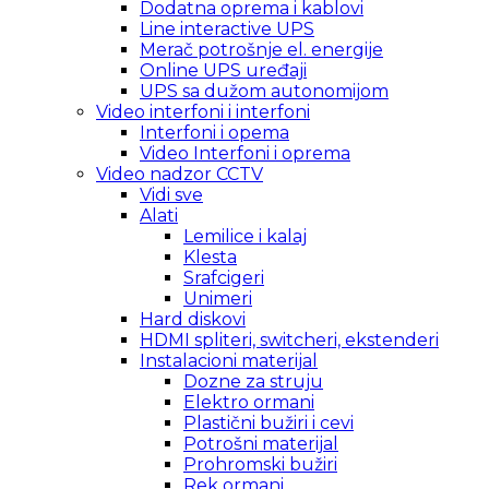
Dodatna oprema i kablovi
Line interactive UPS
Merač potrošnje el. energije
Online UPS uređaji
UPS sa dužom autonomijom
Video interfoni i interfoni
Interfoni i opema
Video Interfoni i oprema
Video nadzor CCTV
Vidi sve
Alati
Lemilice i kalaj
Klesta
Srafcigeri
Unimeri
Hard diskovi
HDMI spliteri, switcheri, ekstenderi
Instalacioni materijal
Dozne za struju
Elektro ormani
Plastični bužiri i cevi
Potrošni materijal
Prohromski bužiri
Rek ormani