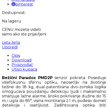
pinterest
Dostupnost:
Na lageru
CENU mozete videti
samo ako ste prijavljeni
Lista želja
Uporedi
Opis
Download
Proizvođač
Utisci kupaca
Bežični Paradox PMD2P
senzor pokreta. Poseduje
višefokusnu sfernu optiku, neosetljiv na životinje
težine do 18 kg, dual-patentirana dvo-zonska logika
omogućava pouzdaniju detekciju ljudi i maksimalno
smanjuje lažne alarme, široko pokrivanje dužine do 15
m, i ugla do 85°, visina montiranja 2.1 m, podesiv domet
detekcije i osetljivost. Zadihtovana optika štiti