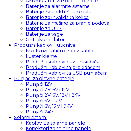
Akumulatori za solarne panele
Baterije za alarmne sisteme
Baterije za električne bicikle
Baterije za invalidska kolica
Baterije za mašine za pranje podova
Baterije za UPS
Baterije za vage
GEL akumulatori
Produžni kablovi i utičnice
Kuplunzi i utičnice bez kabla
Luster kleme
Produžni kablovi bez prekidača
Produžni kablovi sa prekidačem
Produžni kablovi sa USB punjačem
Punjači za olovne baterije
Punjači 12V
Punjači 2V, 6V i 12V
Punjači 2V, 6V, 12V I 24V
Punjači 6V I 12V
Punjači 6V, 12V I 24V
Punjači 24V
Solarni sistemi
Kablovi za solarne panele
Konektori za solarne panele