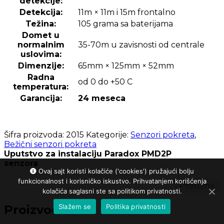
detekcije:
Detekcija:
11m × 11m i 15m frontalno
Težina:
105 grama sa baterijama
Domet u
normalnim
35-70m u zavisnosti od centrale
uslovima:
Dimenzije:
65mm × 125mm × 52mm
Radna
od 0 do +50 C
temperatura:
Garancija:
24 meseca
Šifra proizvoda:
2015
Kategorije:
Senzori pokreta
,
Bežični senzori pokreta
Uputstvo za instalaciju Paradox PMD2P
senzora
Ovaj sajt koristi kolačiće ('cookies') pružajući bolju
funkcionalnost i korisničko iskustvo. Prihvatanjem korišćenja
Preuzmi
kolačića saglasni ste sa politikom privatnosti.
Slažem se
Politika privatnosti
Proizvođač