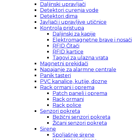
Daljinski upravljači
Detektori curenja vode
Detektori dima
Javljači i upravljive utičnice
Kontrola pristupa
Daljinski za kapije
Elektromagnetne brave i nosači
RFID Čitači
RFID kartice
Tagovi za ulazna vrata
Magnetni prekidači
Napajanje za alarmne centrale
Panik tasteri
PVC kanalice, kutije, dozne
Rack ormani i oprema
Patch paneli i oprema
Rack ormani
Rack police
Senzori pokreta
Bežični senzori pokreta
Žičani senzori pokreta
Sirene
Spoljašnje sirene