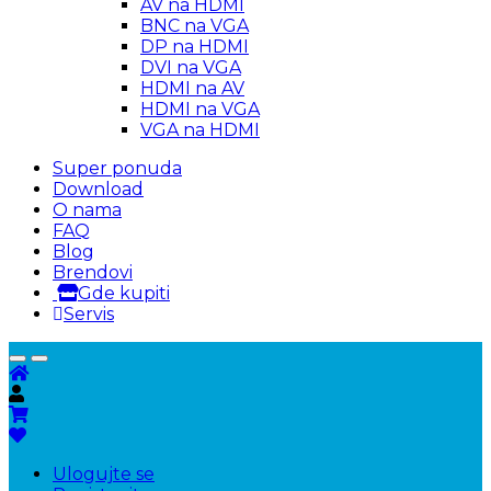
AV na HDMI
BNC na VGA
DP na HDMI
DVI na VGA
HDMI na AV
HDMI na VGA
VGA na HDMI
Super ponuda
Download
O nama
FAQ
Blog
Brendovi
Gde kupiti
Servis
Ulogujte se