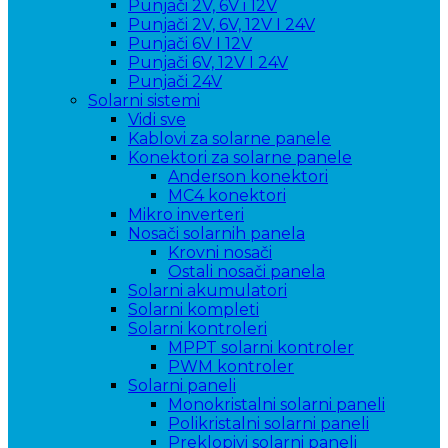
Punjači 2V, 6V i 12V
Punjači 2V, 6V, 12V I 24V
Punjači 6V I 12V
Punjači 6V, 12V I 24V
Punjači 24V
Solarni sistemi
Vidi sve
Kablovi za solarne panele
Konektori za solarne panele
Anderson konektori
MC4 konektori
Mikro inverteri
Nosači solarnih panela
Krovni nosači
Ostali nosači panela
Solarni akumulatori
Solarni kompleti
Solarni kontroleri
MPPT solarni kontroler
PWM kontroler
Solarni paneli
Monokristalni solarni paneli
Polikristalni solarni paneli
Preklopivi solarni paneli