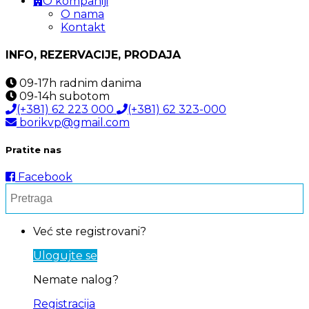
O kompaniji
O nama
Kontakt
INFO, REZERVACIJE, PRODAJA
09-17h
radnim danima
09-14h
subotom
(+381) 62 223 000
(+381) 62 323-000
borikvp@gmail.com
Pratite nas
Facebook
Već ste registrovani?
Ulogujte se
Nemate nalog?
Registracija