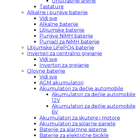
Unutrašnje sirene
Tastature
Alkalne i punjive baterije
Vidi sve
Alkalne baterije
Litijumske baterije
Punjive NiMH baterije
Punjači za NiMH baterije
Litijumske LiFePO4 baterije
Inverteri za centralno grejanje
Vidi sve
Invertori za grejanje
Olovne baterije
Vidi sve
AGM akumulatori
Akumulatori za dečije automobile
Akumulatori za dečije automobile
12V
Akumulatori za dečije automobile
6V
Akumulatori za skutere i motore
Akumulatori za solarne panele
Baterije za alarmne sisteme
Baterije za električne bicikle