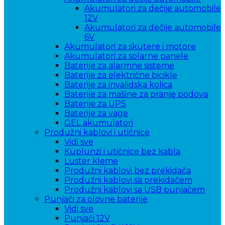
Akumulatori za dečije automobile
12V
Akumulatori za dečije automobile
6V
Akumulatori za skutere i motore
Akumulatori za solarne panele
Baterije za alarmne sisteme
Baterije za električne bicikle
Baterije za invalidska kolica
Baterije za mašine za pranje podova
Baterije za UPS
Baterije za vage
GEL akumulatori
Produžni kablovi i utičnice
Vidi sve
Kuplunzi i utičnice bez kabla
Luster kleme
Produžni kablovi bez prekidača
Produžni kablovi sa prekidačem
Produžni kablovi sa USB punjačem
Punjači za olovne baterije
Vidi sve
Punjači 12V