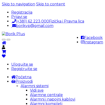
Skip to navigation
Skip to content
Registracija
Prijavi se
(+381) 62 223 000
Fizička i Pravna lica
borikvp@gmail.com
Facebook
Instagram
Ulogujte se
Registrujte se
Početna
Proizvodi
Alarmni sistemi
Vidi sve
Alarmne centrale
Alarmni i napojni kablovi
Alarmni kompleti