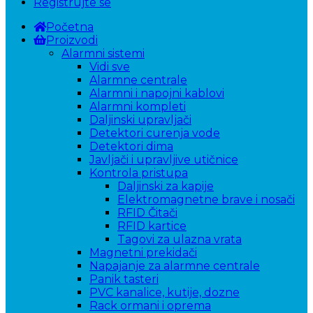
Registrujte se
Početna
Proizvodi
Alarmni sistemi
Vidi sve
Alarmne centrale
Alarmni i napojni kablovi
Alarmni kompleti
Daljinski upravljači
Detektori curenja vode
Detektori dima
Javljači i upravljive utičnice
Kontrola pristupa
Daljinski za kapije
Elektromagnetne brave i nosači
RFID Čitači
RFID kartice
Tagovi za ulazna vrata
Magnetni prekidači
Napajanje za alarmne centrale
Panik tasteri
PVC kanalice, kutije, dozne
Rack ormani i oprema