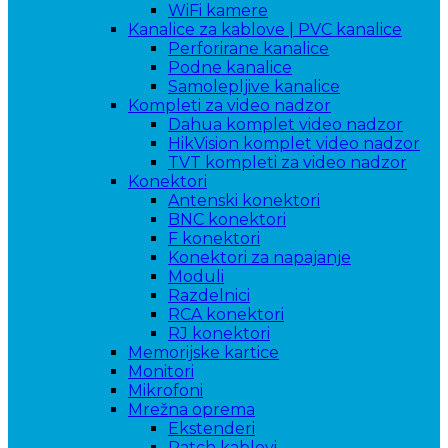
WiFi kamere
Kanalice za kablove | PVC kanalice
Perforirane kanalice
Podne kanalice
Samolepljive kanalice
Kompleti za video nadzor
Dahua komplet video nadzor
HikVision komplet video nadzor
TVT kompleti za video nadzor
Konektori
Antenski konektori
BNC konektori
F konektori
Konektori za napajanje
Moduli
Razdelnici
RCA konektori
RJ konektori
Memorijske kartice
Monitori
Mikrofoni
Mrežna oprema
Ekstenderi
Patch kablovi