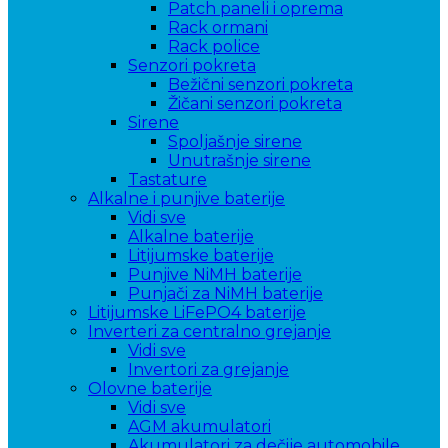
Patch paneli i oprema
Rack ormani
Rack police
Senzori pokreta
Bežični senzori pokreta
Žičani senzori pokreta
Sirene
Spoljašnje sirene
Unutrašnje sirene
Tastature
Alkalne i punjive baterije
Vidi sve
Alkalne baterije
Litijumske baterije
Punjive NiMH baterije
Punjači za NiMH baterije
Litijumske LiFePO4 baterije
Inverteri za centralno grejanje
Vidi sve
Invertori za grejanje
Olovne baterije
Vidi sve
AGM akumulatori
Akumulatori za dečije automobile