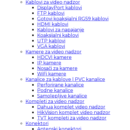
Kablovi za video nadzor
DisplayPort kablovi
FTP kablovi
Gotovi koaksijalni RG59 kablovi
HDMI kablovi
Kablovi za napajanje
Koaksijalni kablovi
UTP kablovi
VGA kablovi
Kamere za video nadzor
HDCVI kamere
IP kamere
Nosači za kamere
WiFi kamere
Kanalice za kablove | PVC kanalice
Perforirane kanalice
Podne kanalice
Samolepljive kanalice
Kompleti za video nadzor
Dahua komplet video nadzor
HikVision komplet video nadzor
TVT kompleti za video nadzor
Konektori
Antenski konektori