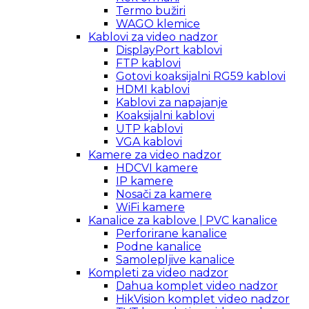
Termo bužiri
WAGO klemice
Kablovi za video nadzor
DisplayPort kablovi
FTP kablovi
Gotovi koaksijalni RG59 kablovi
HDMI kablovi
Kablovi za napajanje
Koaksijalni kablovi
UTP kablovi
VGA kablovi
Kamere za video nadzor
HDCVI kamere
IP kamere
Nosači za kamere
WiFi kamere
Kanalice za kablove | PVC kanalice
Perforirane kanalice
Podne kanalice
Samolepljive kanalice
Kompleti za video nadzor
Dahua komplet video nadzor
HikVision komplet video nadzor