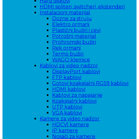
Hard diskovi
HDMI spliteri, switcheri, ekstenderi
Instalacioni materijal
Dozne za struju
Elektro ormani
Plastični bužiri i cevi
Potrošni materijal
Prohromski bužiri
Rek ormani
Termo bužiri
WAGO klemice
Kablovi za video nadzor
DisplayPort kablovi
FTP kablovi
Gotovi koaksijalni RG59 kablovi
HDMI kablovi
Kablovi za napajanje
Koaksijalni kablovi
UTP kablovi
VGA kablovi
Kamere za video nadzor
HDCVI kamere
IP kamere
Nosači za kamere