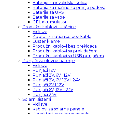
Baterije za invalidska kolica
Baterije za mašine za pranje podova
Baterije za UPS
Baterije za vage
GEL akumulatori
Produžni kablovi i utičnice
Vidi sve
Kuplunzi i utičnice bez kabla
Luster kleme
Produžni kablovi bez prekidača
Produžni kablovi sa prekidačem
Produžni kablovi sa USB punjačem
Punjači za olovne baterije
Vidi sve
Punjači 12V
Punjači 2V, 6V i 12V
Punjači 2V, 6V, 12V I 24V
Punjači 6V I 12V
Punjači 6V, 12V I 24V
Punjači 24V
Solarni sistemi
Vidi sve
Kablovi za solarne panele
Konektori za solarne panele