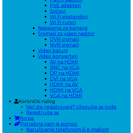
PoE adapteri
Svičevi
Wi Fi ekstenderi
Wi Fi ruteri
Napajanja za kamere
Snimači za video nadzor
DVR snimači
NVR snimači
Video baluni
Video konverteri
AV na HDMI
BNC na VGA
DP na HDMI
DVI na VGA
HDMI na AV
HDMI na VGA
VGA na HDMI
Korisnički nalog
Već ste registrovani? Ulogujte se ovde
Registrujte se
Korpa
Potrebna vam je pomoć
Naručivanje telefonom ili e-mailom