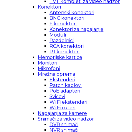
TVT kompleti za video nadzor
Konektori
Antenski konektori
BNC konektori
F konektori
Konektori za napajanje
Moduli
Razdelnici
RCA konektori
RJ konektori
Memorijske kartice
Monitori
Mikrofoni
Mrežna oprema
Ekstenderi
Patch kablovi
PoE adapteri
Svičevi
Wi Fi ekstenderi
Wi Fi ruteri
Napajanja za kamere
Snimači za video nadzor
DVR snimači
NVR snimači