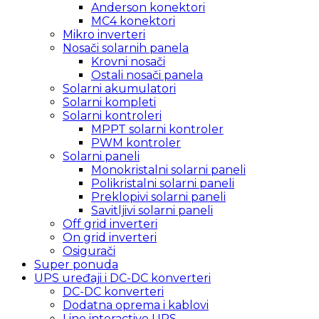
Anderson konektori
MC4 konektori
Mikro inverteri
Nosači solarnih panela
Krovni nosači
Ostali nosači panela
Solarni akumulatori
Solarni kompleti
Solarni kontroleri
MPPT solarni kontroler
PWM kontroler
Solarni paneli
Monokristalni solarni paneli
Polikristalni solarni paneli
Preklopivi solarni paneli
Savitljivi solarni paneli
Off grid inverteri
On grid inverteri
Osigurači
Super ponuda
UPS uređaji i DC-DC konverteri
DC-DC konverteri
Dodatna oprema i kablovi
Line interactive UPS