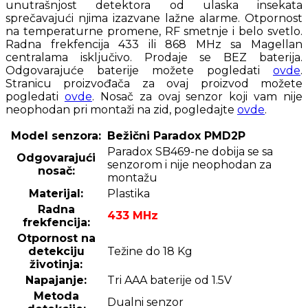
unutrašnjost detektora od ulaska insekata
sprečavajući njima izazvane lažne alarme. Otpornost
na temperaturne promene, RF smetnje i belo svetlo.
Radna frekfencija 433 ili 868 MHz sa Magellan
centralama isključivo. Prodaje se BEZ baterija.
Odgovarajuće baterije možete pogledati
ovde
.
Stranicu proizvođača za ovaj proizvod možete
pogledati
ovde
. Nosač za ovaj senzor koji vam nije
neophodan pri montaži na zid, pogledajte
ovde
.
Model senzora:
Bežični Paradox PMD2P
Paradox SB469-ne dobija se sa
Odgovarajući
senzorom i nije neophodan za
nosač:
montažu
Materijal:
Plastika
Radna
433 MHz
frekfencija:
Otpornost na
detekciju
Težine do 18 Kg
životinja:
Napajanje:
Tri AAA baterije od 1.5V
Metoda
Dualni senzor