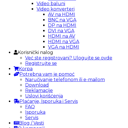
Video baluni
Video konverteri
AV na HDMI
BNC na VGA
DP na HDMI
DVI na VGA
HDMI na AV
HDMI na VGA
VGA na HDMI
Korisnički nalog
Već ste registrovani? Ulogujte se ovde
Registrujte se
Korpa
Potrebna vam je pomoć
Naručivanje telefonom ili e-mailom
Download
Reklamacije
Uslovi korišćenja
Plaćanje, Isporuka i Servis
FAQ
Isporuka
Servis
Blog / Vesti