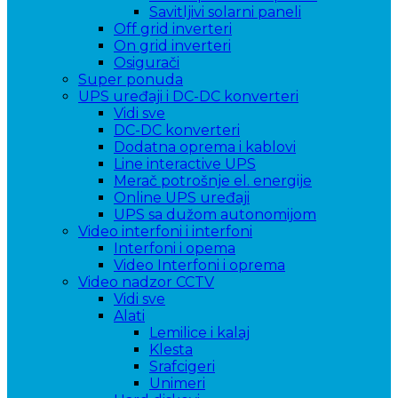
Savitljivi solarni paneli
Off grid inverteri
On grid inverteri
Osigurači
Super ponuda
UPS uređaji i DC-DC konverteri
Vidi sve
DC-DC konverteri
Dodatna oprema i kablovi
Line interactive UPS
Merač potrošnje el. energije
Online UPS uređaji
UPS sa dužom autonomijom
Video interfoni i interfoni
Interfoni i opema
Video Interfoni i oprema
Video nadzor CCTV
Vidi sve
Alati
Lemilice i kalaj
Klesta
Srafcigeri
Unimeri