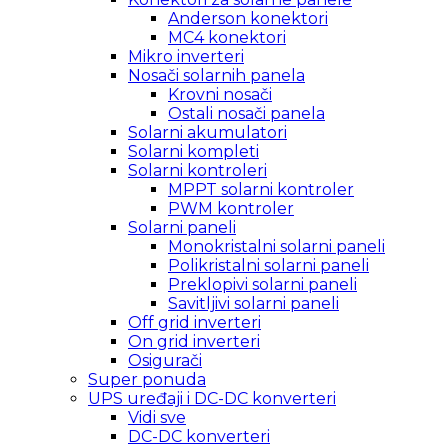
Anderson konektori
MC4 konektori
Mikro inverteri
Nosači solarnih panela
Krovni nosači
Ostali nosači panela
Solarni akumulatori
Solarni kompleti
Solarni kontroleri
MPPT solarni kontroler
PWM kontroler
Solarni paneli
Monokristalni solarni paneli
Polikristalni solarni paneli
Preklopivi solarni paneli
Savitljivi solarni paneli
Off grid inverteri
On grid inverteri
Osigurači
Super ponuda
UPS uređaji i DC-DC konverteri
Vidi sve
DC-DC konverteri