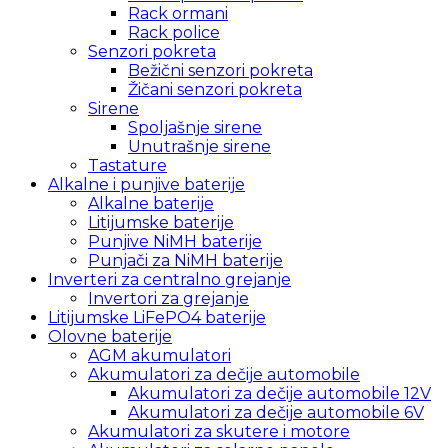
Rack ormani
Rack police
Senzori pokreta
Bežični senzori pokreta
Žičani senzori pokreta
Sirene
Spoljašnje sirene
Unutrašnje sirene
Tastature
Alkalne i punjive baterije
Alkalne baterije
Litijumske baterije
Punjive NiMH baterije
Punjači za NiMH baterije
Inverteri za centralno grejanje
Invertori za grejanje
Litijumske LiFePO4 baterije
Olovne baterije
AGM akumulatori
Akumulatori za dečije automobile
Akumulatori za dečije automobile 12V
Akumulatori za dečije automobile 6V
Akumulatori za skutere i motore