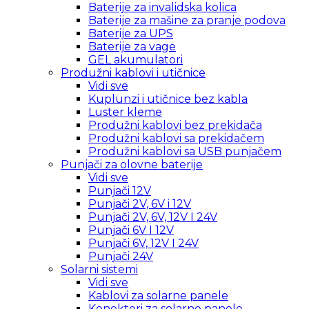
Baterije za invalidska kolica
Baterije za mašine za pranje podova
Baterije za UPS
Baterije za vage
GEL akumulatori
Produžni kablovi i utičnice
Vidi sve
Kuplunzi i utičnice bez kabla
Luster kleme
Produžni kablovi bez prekidača
Produžni kablovi sa prekidačem
Produžni kablovi sa USB punjačem
Punjači za olovne baterije
Vidi sve
Punjači 12V
Punjači 2V, 6V i 12V
Punjači 2V, 6V, 12V I 24V
Punjači 6V I 12V
Punjači 6V, 12V I 24V
Punjači 24V
Solarni sistemi
Vidi sve
Kablovi za solarne panele
Konektori za solarne panele