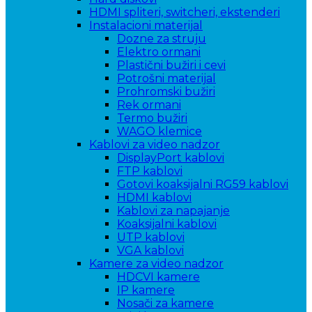
HDMI spliteri, switcheri, ekstenderi
Instalacioni materijal
Dozne za struju
Elektro ormani
Plastični bužiri i cevi
Potrošni materijal
Prohromski bužiri
Rek ormani
Termo bužiri
WAGO klemice
Kablovi za video nadzor
DisplayPort kablovi
FTP kablovi
Gotovi koaksijalni RG59 kablovi
HDMI kablovi
Kablovi za napajanje
Koaksijalni kablovi
UTP kablovi
VGA kablovi
Kamere za video nadzor
HDCVI kamere
IP kamere
Nosači za kamere