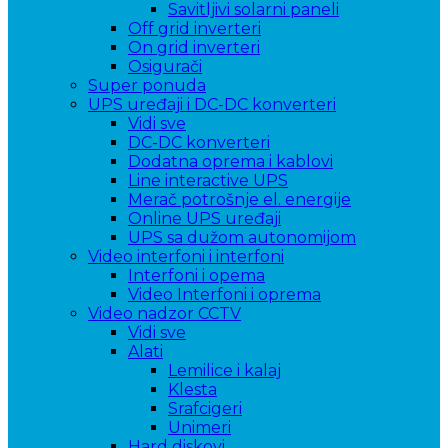
Savitljivi solarni paneli
Off grid inverteri
On grid inverteri
Osigurači
Super ponuda
UPS uređaji i DC-DC konverteri
Vidi sve
DC-DC konverteri
Dodatna oprema i kablovi
Line interactive UPS
Merač potrošnje el. energije
Online UPS uređaji
UPS sa dužom autonomijom
Video interfoni i interfoni
Interfoni i opema
Video Interfoni i oprema
Video nadzor CCTV
Vidi sve
Alati
Lemilice i kalaj
Klesta
Srafcigeri
Unimeri
Hard diskovi