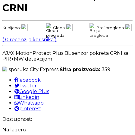
CRNI
Kupljeno:
Gleda:
Broj pregleda:
(
0
recenzija korisnika )
AJAX MotionProtect Plus BL senzor pokreta CRNI sa
PIR+MW detekcijom
Šifra proizvoda:
359
Facebook
Twitter
Google Plus
Linkedin
Whatsapp
pinterest
Dostupnost:
Na lageru