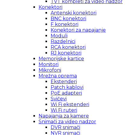
TVT kompleti za video nadzor
Konektori
Antenski konektori
BNC konektori
F konektori
Konektori za napajanje
Moduli
Razdelnici
RCA konektori
RJ konektori
Memorijske kartice
Monitori
Mikrofoni
Mrežna oprema
Ekstenderi
Patch kablovi
PoE adapteri
Svičevi
Wi Fi ekstenderi
Wi Fi ruteri
Napajanja za kamere
Snimači za video nadzor
DVR snimači
NVR snimači