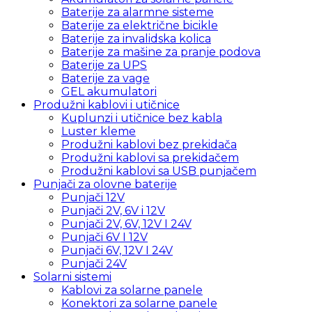
Baterije za alarmne sisteme
Baterije za električne bicikle
Baterije za invalidska kolica
Baterije za mašine za pranje podova
Baterije za UPS
Baterije za vage
GEL akumulatori
Produžni kablovi i utičnice
Kuplunzi i utičnice bez kabla
Luster kleme
Produžni kablovi bez prekidača
Produžni kablovi sa prekidačem
Produžni kablovi sa USB punjačem
Punjači za olovne baterije
Punjači 12V
Punjači 2V, 6V i 12V
Punjači 2V, 6V, 12V I 24V
Punjači 6V I 12V
Punjači 6V, 12V I 24V
Punjači 24V
Solarni sistemi
Kablovi za solarne panele
Konektori za solarne panele