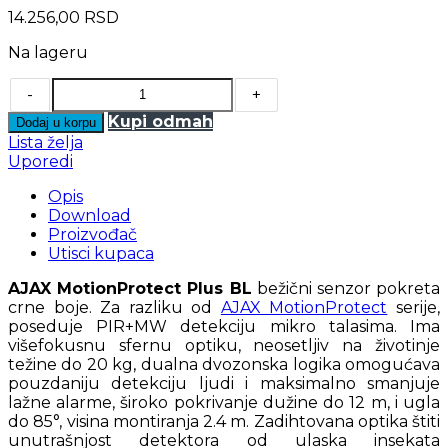
14.256,00
RSD
Na lageru
-
+
Kupi odmah
Dodaj u korpu
Lista želja
Uporedi
Opis
Download
Proizvođač
Utisci kupaca
AJAX MotionProtect Plus BL
bežični senzor pokreta
crne boje. Za razliku od
AJAX MotionProtect
serije,
poseduje PIR+MW detekciju mikro talasima. Ima
višefokusnu sfernu optiku, neosetljiv na životinje
težine do 20 kg, dualna dvozonska logika omogućava
pouzdaniju detekciju ljudi i maksimalno smanjuje
lažne alarme, široko pokrivanje dužine do 12 m, i ugla
do 85°, visina montiranja 2.4 m. Zadihtovana optika štiti
unutrašnjost detektora od ulaska insekata