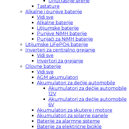
Unutrašnje sirene
Tastature
Alkalne i punjive baterije
Vidi sve
Alkalne baterije
Litijumske baterije
Punjive NiMH baterije
Punjači za NiMH baterije
Litijumske LiFePO4 baterije
Inverteri za centralno grejanje
Vidi sve
Invertori za grejanje
Olovne baterije
Vidi sve
AGM akumulatori
Akumulatori za dečije automobile
Akumulatori za dečije automobile
12V
Akumulatori za dečije automobile
6V
Akumulatori za skutere i motore
Akumulatori za solarne panele
Baterije za alarmne sisteme
Baterije za električne bicikle