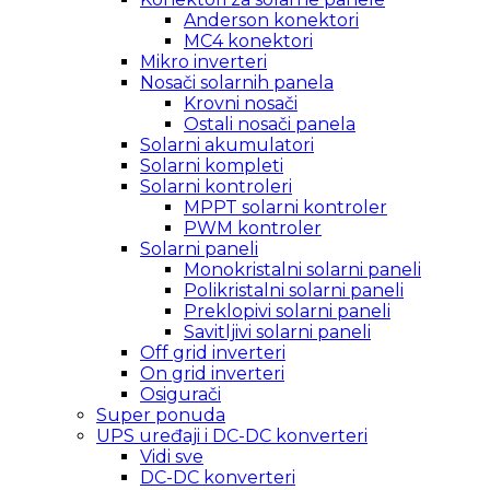
Anderson konektori
MC4 konektori
Mikro inverteri
Nosači solarnih panela
Krovni nosači
Ostali nosači panela
Solarni akumulatori
Solarni kompleti
Solarni kontroleri
MPPT solarni kontroler
PWM kontroler
Solarni paneli
Monokristalni solarni paneli
Polikristalni solarni paneli
Preklopivi solarni paneli
Savitljivi solarni paneli
Off grid inverteri
On grid inverteri
Osigurači
Super ponuda
UPS uređaji i DC-DC konverteri
Vidi sve
DC-DC konverteri