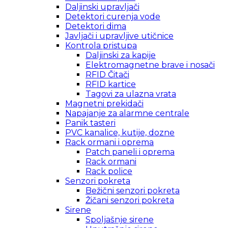
Daljinski upravljači
Detektori curenja vode
Detektori dima
Javljači i upravljive utičnice
Kontrola pristupa
Daljinski za kapije
Elektromagnetne brave i nosači
RFID Čitači
RFID kartice
Tagovi za ulazna vrata
Magnetni prekidači
Napajanje za alarmne centrale
Panik tasteri
PVC kanalice, kutije, dozne
Rack ormani i oprema
Patch paneli i oprema
Rack ormani
Rack police
Senzori pokreta
Bežični senzori pokreta
Žičani senzori pokreta
Sirene
Spoljašnje sirene