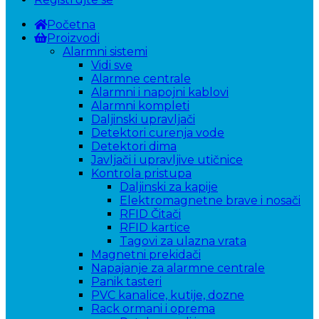
Početna
Proizvodi
Alarmni sistemi
Vidi sve
Alarmne centrale
Alarmni i napojni kablovi
Alarmni kompleti
Daljinski upravljači
Detektori curenja vode
Detektori dima
Javljači i upravljive utičnice
Kontrola pristupa
Daljinski za kapije
Elektromagnetne brave i nosači
RFID Čitači
RFID kartice
Tagovi za ulazna vrata
Magnetni prekidači
Napajanje za alarmne centrale
Panik tasteri
PVC kanalice, kutije, dozne
Rack ormani i oprema