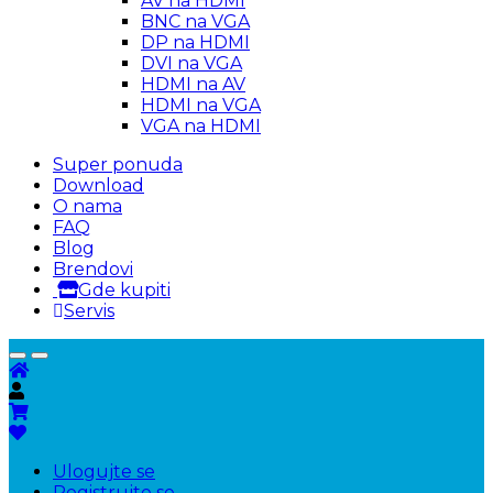
AV na HDMI
BNC na VGA
DP na HDMI
DVI na VGA
HDMI na AV
HDMI na VGA
VGA na HDMI
Super ponuda
Download
O nama
FAQ
Blog
Brendovi
Gde kupiti
Servis
Ulogujte se
Registrujte se