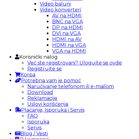
Video baluni
Video konverteri
AV na HDMI
BNC na VGA
DP na HDMI
DVI na VGA
HDMI na AV
HDMI na VGA
VGA na HDMI
Korisnički nalog
Već ste registrovani? Ulogujte se ovde
Registrujte se
Korpa
Potrebna vam je pomoć
Naručivanje telefonom ili e-mailom
Download
Reklamacije
Uslovi korišćenja
Plaćanje, Isporuka i Servis
FAQ
Isporuka
Servis
Blog / Vesti