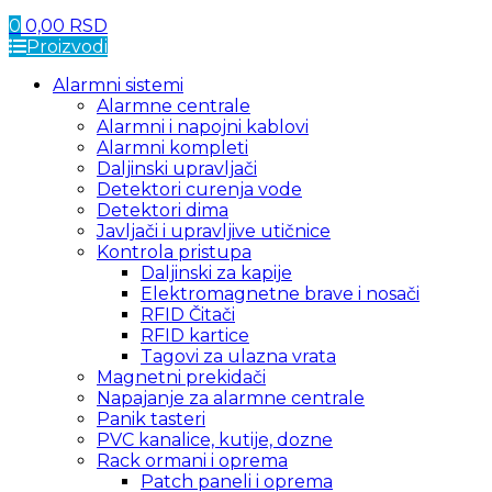
0
0,00
RSD
Proizvodi
Alarmni sistemi
Alarmne centrale
Alarmni i napojni kablovi
Alarmni kompleti
Daljinski upravljači
Detektori curenja vode
Detektori dima
Javljači i upravljive utičnice
Kontrola pristupa
Daljinski za kapije
Elektromagnetne brave i nosači
RFID Čitači
RFID kartice
Tagovi za ulazna vrata
Magnetni prekidači
Napajanje za alarmne centrale
Panik tasteri
PVC kanalice, kutije, dozne
Rack ormani i oprema
Patch paneli i oprema