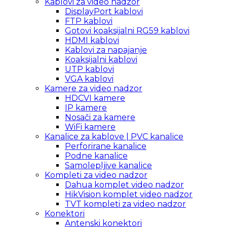
Kablovi za video nadzor
DisplayPort kablovi
FTP kablovi
Gotovi koaksijalni RG59 kablovi
HDMI kablovi
Kablovi za napajanje
Koaksijalni kablovi
UTP kablovi
VGA kablovi
Kamere za video nadzor
HDCVI kamere
IP kamere
Nosači za kamere
WiFi kamere
Kanalice za kablove | PVC kanalice
Perforirane kanalice
Podne kanalice
Samolepljive kanalice
Kompleti za video nadzor
Dahua komplet video nadzor
HikVision komplet video nadzor
TVT kompleti za video nadzor
Konektori
Antenski konektori