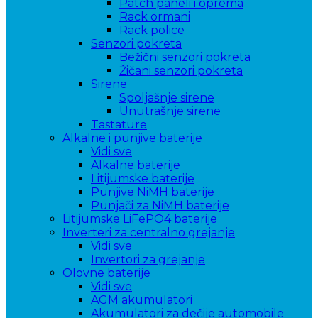
Patch paneli i oprema
Rack ormani
Rack police
Senzori pokreta
Bežični senzori pokreta
Žičani senzori pokreta
Sirene
Spoljašnje sirene
Unutrašnje sirene
Tastature
Alkalne i punjive baterije
Vidi sve
Alkalne baterije
Litijumske baterije
Punjive NiMH baterije
Punjači za NiMH baterije
Litijumske LiFePO4 baterije
Inverteri za centralno grejanje
Vidi sve
Invertori za grejanje
Olovne baterije
Vidi sve
AGM akumulatori
Akumulatori za dečije automobile