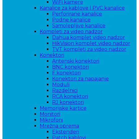
WiFi kamere
Kanalice za kablove | PVC kanalice
Perforirane kanalice
Podne kanalice
Samolepljive kanalice
Kompleti za video nadzor
Dahua komplet video nadzor
HikVision komplet video nadzor
TVT kompleti za video nadzor
Konektori
Antenski konektori
BNC konektori
F konektori
Konektori za napajanje
Moduli
Razdelnici
RCA konektori
RJ konektori
Memorijske kartice
Monitori
Mikrofoni
Mrežna oprema
Ekstenderi
Patch kablovi