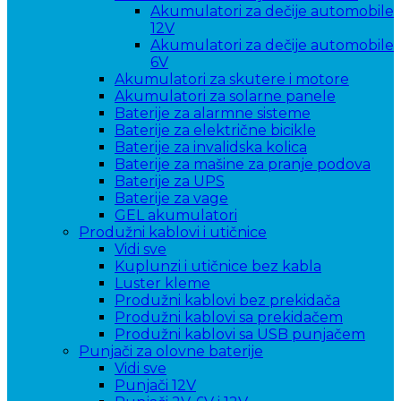
Akumulatori za dečije automobile
12V
Akumulatori za dečije automobile
6V
Akumulatori za skutere i motore
Akumulatori za solarne panele
Baterije za alarmne sisteme
Baterije za električne bicikle
Baterije za invalidska kolica
Baterije za mašine za pranje podova
Baterije za UPS
Baterije za vage
GEL akumulatori
Produžni kablovi i utičnice
Vidi sve
Kuplunzi i utičnice bez kabla
Luster kleme
Produžni kablovi bez prekidača
Produžni kablovi sa prekidačem
Produžni kablovi sa USB punjačem
Punjači za olovne baterije
Vidi sve
Punjači 12V