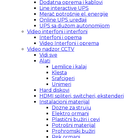
Dodatna oprema i kablovi
Line interactive UPS
Merač potrošnje el. energije
Online UPS uređaji
UPS sa dužom autonomijom
Video interfoni i interfoni
Interfoni i opema
Video Interfoni i oprema
Video nadzor CCTV
Vidi sve
Alati
Lemilice i kalaj
Klesta
Srafcigeri
Unimeri
Hard diskovi
HDMI spliteri, switcheri, ekstenderi
Instalacioni materijal
Dozne za struju
Elektro ormani
Plastični bužiri i cevi
Potrošni materijal
Prohromski bužiri
Rek ormani