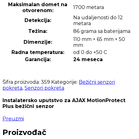
Maksimalan domet na
1700 metara
otvorenom:
Na udaljenosti do 12
Detekcija:
metara
Težina:
86 grama sa baterijama
110 mm × 65 mm × 50
Dimenzije:
mm
Radna temperatura:
od 0 do +50 C
Garancija:
24 meseca
Šifra proizvoda:
359
Kategorije:
Bežični senzori
pokreta
,
Senzori pokreta
Instalatersko uputstvo za AJAX MotionProtect
Plus bežični senzor
Preuzmi
Proizvođač