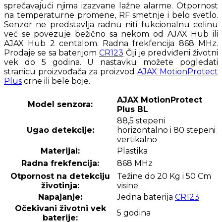
sprečavajući njima izazvane lažne alarme. Otpornost
na temperaturne promene, RF smetnje i belo svetlo.
Senzor ne predstavlja radnu niti fukcionalnu celinu
već se povezuje bežično sa nekom od AJAX Hub ili
AJAX Hub 2 centalom. Radna frekfencija 868 MHz.
Prodaje se sa baterijom
CR123
Čiji je predviđeni životni
vek do 5 godina. U nastavku možete pogledati
stranicu proizvođača za proizvod
AJAX MotionProtect
Plus
crne ili bele boje.
AJAX MotionProtect
Model senzora:
Plus BL
88,5 stepeni
Ugao detekcije:
horizontalno i 80 stepeni
vertikalno
Materijal:
Plastika
Radna frekfencija:
868 MHz
Otpornost na detekciju
Težine do 20 Kg i 50 Cm
životinja:
visine
Napajanje:
Jedna baterija
CR123
Očekivani životni vek
5 godina
baterije: