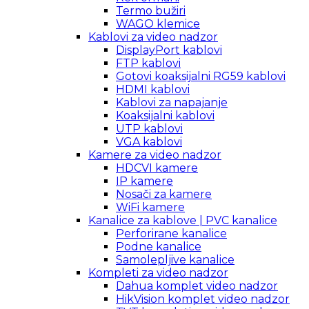
Termo bužiri
WAGO klemice
Kablovi za video nadzor
DisplayPort kablovi
FTP kablovi
Gotovi koaksijalni RG59 kablovi
HDMI kablovi
Kablovi za napajanje
Koaksijalni kablovi
UTP kablovi
VGA kablovi
Kamere za video nadzor
HDCVI kamere
IP kamere
Nosači za kamere
WiFi kamere
Kanalice za kablove | PVC kanalice
Perforirane kanalice
Podne kanalice
Samolepljive kanalice
Kompleti za video nadzor
Dahua komplet video nadzor
HikVision komplet video nadzor