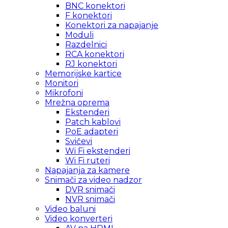
BNC konektori
F konektori
Konektori za napajanje
Moduli
Razdelnici
RCA konektori
RJ konektori
Memorijske kartice
Monitori
Mikrofoni
Mrežna oprema
Ekstenderi
Patch kablovi
PoE adapteri
Svičevi
Wi Fi ekstenderi
Wi Fi ruteri
Napajanja za kamere
Snimači za video nadzor
DVR snimači
NVR snimači
Video baluni
Video konverteri