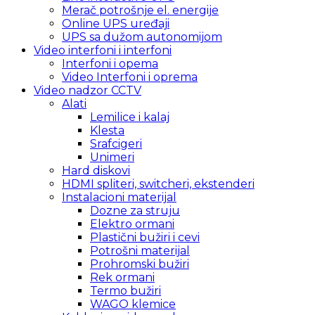
Merač potrošnje el. energije
Online UPS uređaji
UPS sa dužom autonomijom
Video interfoni i interfoni
Interfoni i opema
Video Interfoni i oprema
Video nadzor CCTV
Alati
Lemilice i kalaj
Klesta
Srafcigeri
Unimeri
Hard diskovi
HDMI spliteri, switcheri, ekstenderi
Instalacioni materijal
Dozne za struju
Elektro ormani
Plastični bužiri i cevi
Potrošni materijal
Prohromski bužiri
Rek ormani
Termo bužiri
WAGO klemice