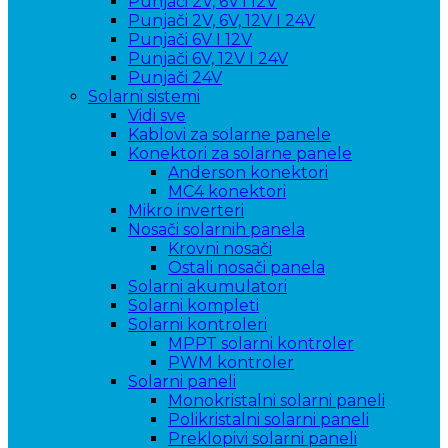
Punjači 2V, 6V i 12V
Punjači 2V, 6V, 12V I 24V
Punjači 6V I 12V
Punjači 6V, 12V I 24V
Punjači 24V
Solarni sistemi
Vidi sve
Kablovi za solarne panele
Konektori za solarne panele
Anderson konektori
MC4 konektori
Mikro inverteri
Nosači solarnih panela
Krovni nosači
Ostali nosači panela
Solarni akumulatori
Solarni kompleti
Solarni kontroleri
MPPT solarni kontroler
PWM kontroler
Solarni paneli
Monokristalni solarni paneli
Polikristalni solarni paneli
Preklopivi solarni paneli