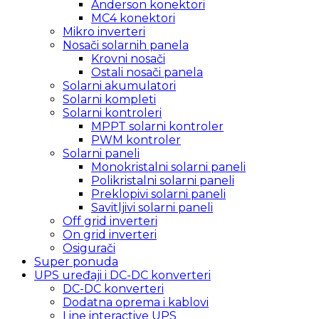
Anderson konektori
MC4 konektori
Mikro inverteri
Nosači solarnih panela
Krovni nosači
Ostali nosači panela
Solarni akumulatori
Solarni kompleti
Solarni kontroleri
MPPT solarni kontroler
PWM kontroler
Solarni paneli
Monokristalni solarni paneli
Polikristalni solarni paneli
Preklopivi solarni paneli
Savitljivi solarni paneli
Off grid inverteri
On grid inverteri
Osigurači
Super ponuda
UPS uređaji i DC-DC konverteri
DC-DC konverteri
Dodatna oprema i kablovi
Line interactive UPS