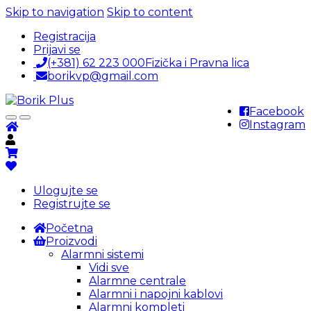
Skip to navigation
Skip to content
Registracija
Prijavi se
(+381) 62 223 000
Fizička i Pravna lica
borikvp@gmail.com
Facebook
Instagram
Ulogujte se
Registrujte se
Početna
Proizvodi
Alarmni sistemi
Vidi sve
Alarmne centrale
Alarmni i napojni kablovi
Alarmni kompleti