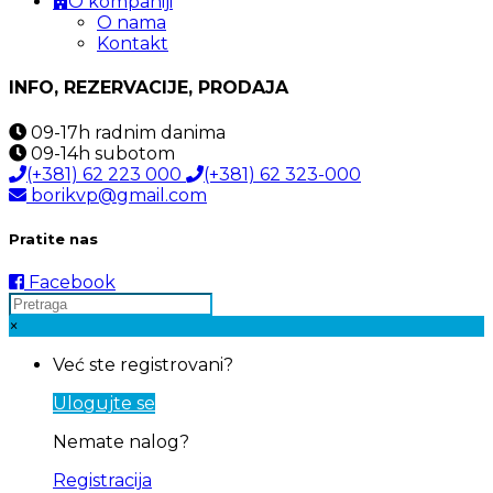
O kompaniji
O nama
Kontakt
INFO, REZERVACIJE, PRODAJA
09-17h
radnim danima
09-14h
subotom
(+381) 62 223 000
(+381) 62 323-000
borikvp@gmail.com
Pratite nas
Facebook
×
Već ste registrovani?
Ulogujte se
Nemate nalog?
Registracija