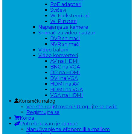
PoE adapteri
Svičevi
Wi Fi ekstenderi
Wi Fi ruteri
Napajanja za kamere
Snimači za video nadzor
DVR snimači
NVR snimači
Video baluni
Video konverteri
AV na HDMI
BNC na VGA
DP na HDMI
DVI na VGA
HDMI na AV
HDMI na VGA
VGA na HDMI
Korisnički nalog
Već ste registrovani? Ulogujte se ovde
Registrujte se
Korpa
Potrebna vam je pomoć
Naručivanje telefonom ili e-mailom