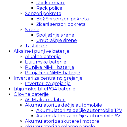
Rack ormani
Rack police
Senzori pokreta
Bežični senzori pokreta
Žičani senzori pokreta
Sirene
Spoljašnje sirene
Unutrašnje sirene
Tastature
Alkalne i punjive baterije
Alkalne baterije
Litijumske baterije
Punjive NiMH baterije
Punjači za NiMH baterije
Inverteri za centralno grejanje
Invertori za grejanje
Litijumske LiFePO4 baterije
Olovne baterije
AGM akumulatori
Akumulatori za dečije automobile
Akumulatori za dečije automobile 12V
Akumulatori za dečije automobile 6V
Akumulatori za skutere i motore
Akumulatori za solarne panele