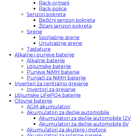
Rack ormani
Rack police
Senzori pokreta
Bežični senzori pokreta
Žičani senzori pokreta
Sirene
Spoljašnje sirene
Unutrašnje sirene
Tastature
Alkalne i punjive baterije
Alkalne baterije
Litijumske baterije
Punjive NiMH baterije
Punjači za NiMH baterije
Inverteri za centralno grejanje
Invertori za grejanje
Litijumske LiFePO4 baterije
Olovne baterije
AGM akumulatori
Akumulatori za dečije automobile
Akumulatori za dečije automobile 12V
Akumulatori za dečije automobile 6V
Akumulatori za skutere i motore
Akumulatori za solarne panele