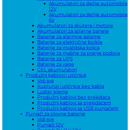
Akumulatori za dečije automobile
12V
Akumulatori za dečije automobile
6V
Akumulatori za skutere i motore
Akumulatori za solarne panele
Baterije za alarmne sisteme
Baterije za električne bicikle
Baterije za invalidska kolica
Baterije za mašine za pranje podova
Baterije za UPS
Baterije za vage
GEL akumulatori
Produžni kablovi i utičnice
Vidi sve
Kuplunzi i utičnice bez kabla
Luster kleme
Produžni kablovi bez prekidača
Produžni kablovi sa prekidačem
Produžni kablovi sa USB punjačem
Punjači za olovne baterije
Vidi sve
Punjači 12V