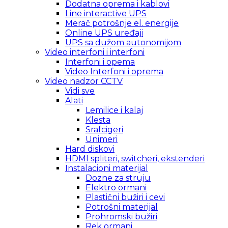
Dodatna oprema i kablovi
Line interactive UPS
Merač potrošnje el. energije
Online UPS uređaji
UPS sa dužom autonomijom
Video interfoni i interfoni
Interfoni i opema
Video Interfoni i oprema
Video nadzor CCTV
Vidi sve
Alati
Lemilice i kalaj
Klesta
Srafcigeri
Unimeri
Hard diskovi
HDMI spliteri, switcheri, ekstenderi
Instalacioni materijal
Dozne za struju
Elektro ormani
Plastični bužiri i cevi
Potrošni materijal
Prohromski bužiri
Rek ormani