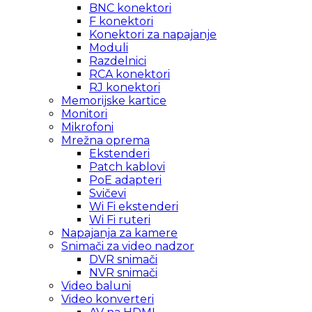
BNC konektori
F konektori
Konektori za napajanje
Moduli
Razdelnici
RCA konektori
RJ konektori
Memorijske kartice
Monitori
Mikrofoni
Mrežna oprema
Ekstenderi
Patch kablovi
PoE adapteri
Svičevi
Wi Fi ekstenderi
Wi Fi ruteri
Napajanja za kamere
Snimači za video nadzor
DVR snimači
NVR snimači
Video baluni
Video konverteri