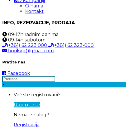
O kompaniji
O nama
Kontakt
INFO, REZERVACIJE, PRODAJA
09-17h
radnim danima
09-14h
subotom
(+381) 62 223 000
(+381) 62 323-000
borikvp@gmail.com
Pratite nas
Facebook
×
Već ste registrovani?
Ulogujte se
Nemate nalog?
Registracija