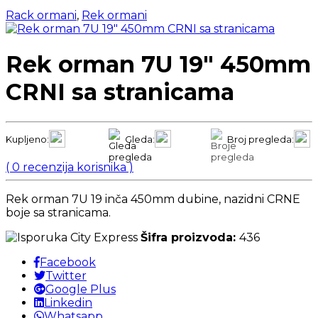
Rack ormani
,
Rek ormani
Rek orman 7U 19″ 450mm
CRNI sa stranicama
Kupljeno:
Gleda:
Broj pregleda:
(
0
recenzija korisnika )
Rek orman 7U 19 inča 450mm dubine, nazidni CRNE
boje sa stranicama.
Šifra proizvoda:
436
Facebook
Twitter
Google Plus
Linkedin
Whatsapp