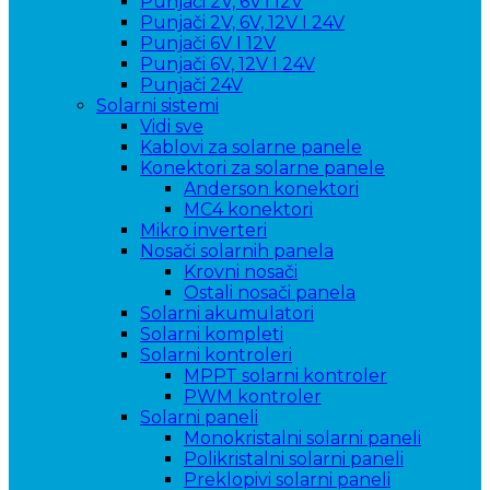
Punjači 2V, 6V i 12V
Punjači 2V, 6V, 12V I 24V
Punjači 6V I 12V
Punjači 6V, 12V I 24V
Punjači 24V
Solarni sistemi
Vidi sve
Kablovi za solarne panele
Konektori za solarne panele
Anderson konektori
MC4 konektori
Mikro inverteri
Nosači solarnih panela
Krovni nosači
Ostali nosači panela
Solarni akumulatori
Solarni kompleti
Solarni kontroleri
MPPT solarni kontroler
PWM kontroler
Solarni paneli
Monokristalni solarni paneli
Polikristalni solarni paneli
Preklopivi solarni paneli