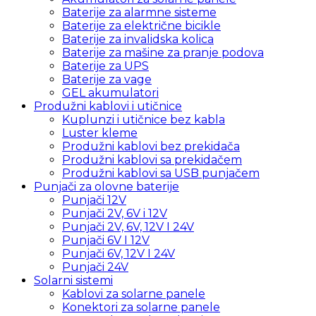
Baterije za alarmne sisteme
Baterije za električne bicikle
Baterije za invalidska kolica
Baterije za mašine za pranje podova
Baterije za UPS
Baterije za vage
GEL akumulatori
Produžni kablovi i utičnice
Kuplunzi i utičnice bez kabla
Luster kleme
Produžni kablovi bez prekidača
Produžni kablovi sa prekidačem
Produžni kablovi sa USB punjačem
Punjači za olovne baterije
Punjači 12V
Punjači 2V, 6V i 12V
Punjači 2V, 6V, 12V I 24V
Punjači 6V I 12V
Punjači 6V, 12V I 24V
Punjači 24V
Solarni sistemi
Kablovi za solarne panele
Konektori za solarne panele