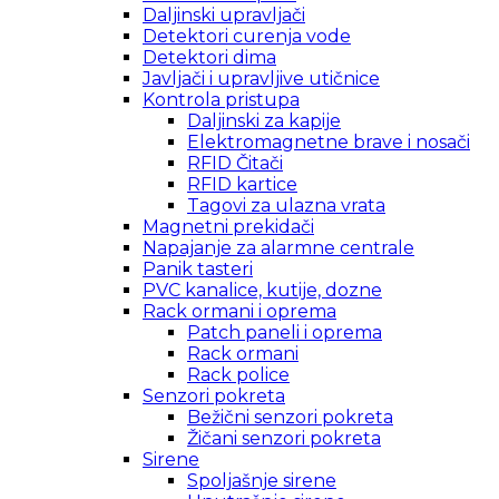
Daljinski upravljači
Detektori curenja vode
Detektori dima
Javljači i upravljive utičnice
Kontrola pristupa
Daljinski za kapije
Elektromagnetne brave i nosači
RFID Čitači
RFID kartice
Tagovi za ulazna vrata
Magnetni prekidači
Napajanje za alarmne centrale
Panik tasteri
PVC kanalice, kutije, dozne
Rack ormani i oprema
Patch paneli i oprema
Rack ormani
Rack police
Senzori pokreta
Bežični senzori pokreta
Žičani senzori pokreta
Sirene
Spoljašnje sirene