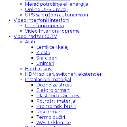
Merač potrošnje el. energije
Online UPS uređaji
UPS sa dužom autonomijom
Video interfoni i interfoni
Interfoni i opema
Video Interfoni i oprema
Video nadzor CCTV
Alati
Lemilice i kalaj
Klesta
Srafcigeri
Unimeri
Hard diskovi
HDMI spliteri, switcheri, ekstenderi
Instalacioni materijal
Dozne za struju
Elektro ormani
Plastični bužiri i cevi
Potrošni materijal
Prohromski bužiri
Rek ormani
Termo bužiri
WAGO klemice