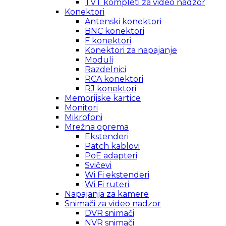
TVT kompleti za video nadzor
Konektori
Antenski konektori
BNC konektori
F konektori
Konektori za napajanje
Moduli
Razdelnici
RCA konektori
RJ konektori
Memorijske kartice
Monitori
Mikrofoni
Mrežna oprema
Ekstenderi
Patch kablovi
PoE adapteri
Svičevi
Wi Fi ekstenderi
Wi Fi ruteri
Napajanja za kamere
Snimači za video nadzor
DVR snimači
NVR snimači