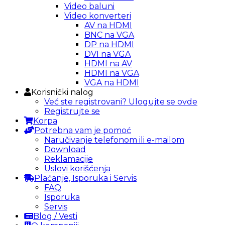
Video baluni
Video konverteri
AV na HDMI
BNC na VGA
DP na HDMI
DVI na VGA
HDMI na AV
HDMI na VGA
VGA na HDMI
Korisnički nalog
Već ste registrovani? Ulogujte se ovde
Registrujte se
Korpa
Potrebna vam je pomoć
Naručivanje telefonom ili e-mailom
Download
Reklamacije
Uslovi korišćenja
Plaćanje, Isporuka i Servis
FAQ
Isporuka
Servis
Blog / Vesti