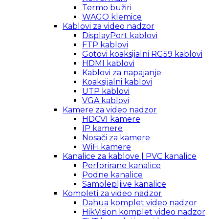
Termo bužiri
WAGO klemice
Kablovi za video nadzor
DisplayPort kablovi
FTP kablovi
Gotovi koaksijalni RG59 kablovi
HDMI kablovi
Kablovi za napajanje
Koaksijalni kablovi
UTP kablovi
VGA kablovi
Kamere za video nadzor
HDCVI kamere
IP kamere
Nosači za kamere
WiFi kamere
Kanalice za kablove | PVC kanalice
Perforirane kanalice
Podne kanalice
Samolepljive kanalice
Kompleti za video nadzor
Dahua komplet video nadzor
HikVision komplet video nadzor