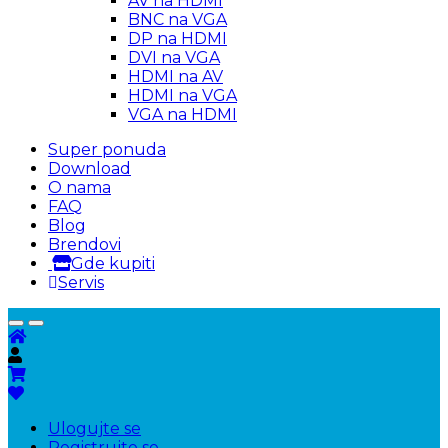
AV na HDMI
BNC na VGA
DP na HDMI
DVI na VGA
HDMI na AV
HDMI na VGA
VGA na HDMI
Super ponuda
Download
O nama
FAQ
Blog
Brendovi
Gde kupiti
Servis
Ulogujte se
Registrujte se