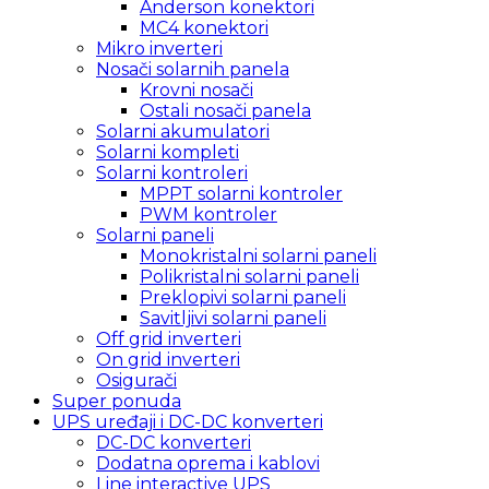
Anderson konektori
MC4 konektori
Mikro inverteri
Nosači solarnih panela
Krovni nosači
Ostali nosači panela
Solarni akumulatori
Solarni kompleti
Solarni kontroleri
MPPT solarni kontroler
PWM kontroler
Solarni paneli
Monokristalni solarni paneli
Polikristalni solarni paneli
Preklopivi solarni paneli
Savitljivi solarni paneli
Off grid inverteri
On grid inverteri
Osigurači
Super ponuda
UPS uređaji i DC-DC konverteri
DC-DC konverteri
Dodatna oprema i kablovi
Line interactive UPS