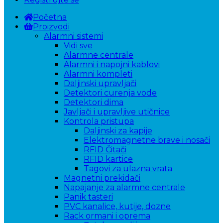
Početna
Proizvodi
Alarmni sistemi
Vidi sve
Alarmne centrale
Alarmni i napojni kablovi
Alarmni kompleti
Daljinski upravljači
Detektori curenja vode
Detektori dima
Javljači i upravljive utičnice
Kontrola pristupa
Daljinski za kapije
Elektromagnetne brave i nosači
RFID Čitači
RFID kartice
Tagovi za ulazna vrata
Magnetni prekidači
Napajanje za alarmne centrale
Panik tasteri
PVC kanalice, kutije, dozne
Rack ormani i oprema