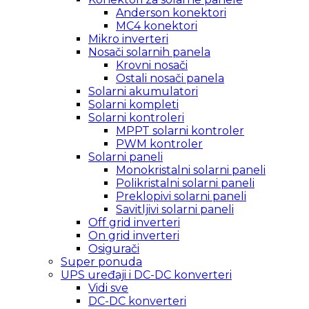
Anderson konektori
MC4 konektori
Mikro inverteri
Nosači solarnih panela
Krovni nosači
Ostali nosači panela
Solarni akumulatori
Solarni kompleti
Solarni kontroleri
MPPT solarni kontroler
PWM kontroler
Solarni paneli
Monokristalni solarni paneli
Polikristalni solarni paneli
Preklopivi solarni paneli
Savitljivi solarni paneli
Off grid inverteri
On grid inverteri
Osigurači
Super ponuda
UPS uređaji i DC-DC konverteri
Vidi sve
DC-DC konverteri