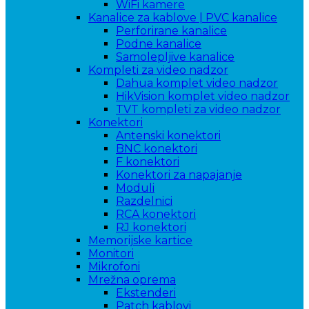
WiFi kamere
Kanalice za kablove | PVC kanalice
Perforirane kanalice
Podne kanalice
Samolepljive kanalice
Kompleti za video nadzor
Dahua komplet video nadzor
HikVision komplet video nadzor
TVT kompleti za video nadzor
Konektori
Antenski konektori
BNC konektori
F konektori
Konektori za napajanje
Moduli
Razdelnici
RCA konektori
RJ konektori
Memorijske kartice
Monitori
Mikrofoni
Mrežna oprema
Ekstenderi
Patch kablovi