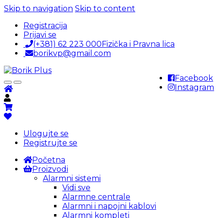
Skip to navigation
Skip to content
Registracija
Prijavi se
(+381) 62 223 000
Fizička i Pravna lica
borikvp@gmail.com
Facebook
Instagram
Ulogujte se
Registrujte se
Početna
Proizvodi
Alarmni sistemi
Vidi sve
Alarmne centrale
Alarmni i napojni kablovi
Alarmni kompleti