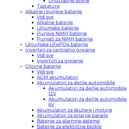
Unutrašnje sirene
Tastature
Alkalne i punjive baterije
Vidi sve
Alkalne baterije
Litijumske baterije
Punjive NiMH baterije
Punjači za NiMH baterije
Litijumske LiFePO4 baterije
Inverteri za centralno grejanje
Vidi sve
Invertori za grejanje
Olovne baterije
Vidi sve
AGM akumulatori
Akumulatori za dečije automobile
Akumulatori za dečije automobile
12V
Akumulatori za dečije automobile
6V
Akumulatori za skutere i motore
Akumulatori za solarne panele
Baterije za alarmne sisteme
Baterije za električne bicikle