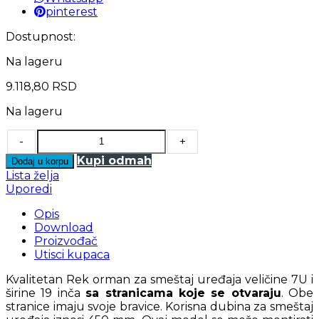
pinterest
Dostupnost:
Na lageru
9.118,80
RSD
Na lageru
-
+
Kupi odmah
Dodaj u korpu
Lista želja
Uporedi
Opis
Download
Proizvođač
Utisci kupaca
Kvalitetan Rek orman za smeštaj uređaja veličine 7U i
širine 19 inča
sa stranicama koje se otvaraju
. Obe
stranice imaju svoje bravice. Korisna dubina za smeštaj