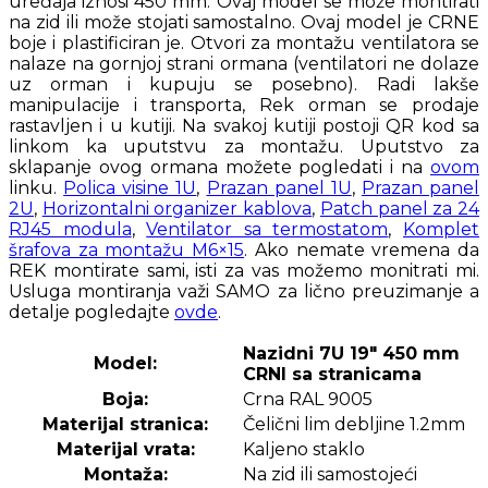
uređaja iznosi 450 mm. Ovaj model se može montirati
na zid ili može stojati samostalno. Ovaj model je CRNE
boje i plastificiran je. Otvori za montažu ventilatora se
nalaze na gornjoj strani ormana (ventilatori ne dolaze
uz orman i kupuju se posebno). Radi lakše
manipulacije i transporta, Rek orman se prodaje
rastavljen i u kutiji. Na svakoj kutiji postoji QR kod sa
linkom ka uputstvu za montažu. Uputstvo za
sklapanje ovog ormana možete pogledati i na
ovom
linku.
Polica visine 1U
,
Prazan panel 1U
,
Prazan panel
2U
,
Horizontalni organizer kablova
,
Patch panel za 24
RJ45 modula
,
Ventilator sa termostatom
,
Komplet
šrafova za montažu M6×15
. Ako nemate vremena da
REK montirate sami, isti za vas možemo monitrati mi.
Usluga montiranja važi SAMO za lično preuzimanje a
detalje pogledajte
ovde
.
Nazidni 7U 19″ 450 mm
Model:
CRNI sa stranicama
Boja:
Crna RAL 9005
Materijal stranica:
Čelični lim debljine 1.2mm
Materijal vrata:
Kaljeno staklo
Montaža:
Na zid ili samostojeći