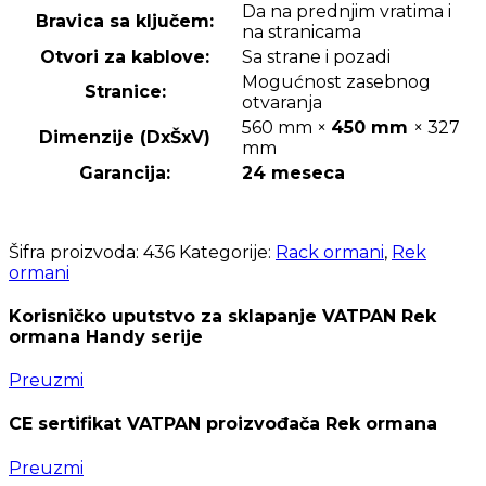
Da na prednjim vratima i
Bravica sa ključem:
na stranicama
Otvori za kablove:
Sa strane i pozadi
Mogućnost zasebnog
Stranice:
otvaranja
560 mm ×
450 mm
× 327
Dimenzije (DxŠxV)
mm
Garancija:
24 meseca
Šifra proizvoda:
436
Kategorije:
Rack ormani
,
Rek
ormani
Korisničko uputstvo za sklapanje VATPAN Rek
ormana Handy serije
Preuzmi
CE sertifikat VATPAN proizvođača Rek ormana
Preuzmi