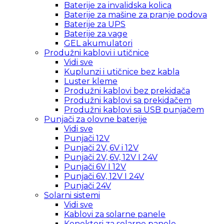
Baterije za invalidska kolica
Baterije za mašine za pranje podova
Baterije za UPS
Baterije za vage
GEL akumulatori
Produžni kablovi i utičnice
Vidi sve
Kuplunzi i utičnice bez kabla
Luster kleme
Produžni kablovi bez prekidača
Produžni kablovi sa prekidačem
Produžni kablovi sa USB punjačem
Punjači za olovne baterije
Vidi sve
Punjači 12V
Punjači 2V, 6V i 12V
Punjači 2V, 6V, 12V I 24V
Punjači 6V I 12V
Punjači 6V, 12V I 24V
Punjači 24V
Solarni sistemi
Vidi sve
Kablovi za solarne panele
Konektori za solarne panele