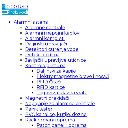
0
0,00
RSD
Proizvodi
Alarmni sistemi
Alarmne centrale
Alarmni i napojni kablovi
Alarmni kompleti
Daljinski upravljači
Detektori curenja vode
Detektori dima
Javljači i upravljive utičnice
Kontrola pristupa
Daljinski za kapije
Elektromagnetne brave i nosači
RFID Čitači
RFID kartice
Tagovi za ulazna vrata
Magnetni prekidači
Napajanje za alarmne centrale
Panik tasteri
PVC kanalice, kutije, dozne
Rack ormani i oprema
Patch paneli i oprema