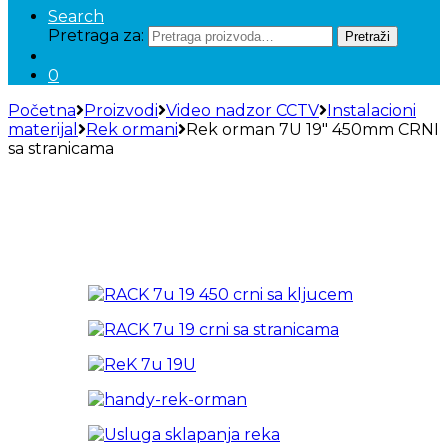
Search
Pretraga za:
Pretraži
0
Početna
Proizvodi
Video nadzor CCTV
Instalacioni
materijal
Rek ormani
Rek orman 7U 19″ 450mm CRNI
sa stranicama