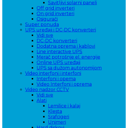
Savitljivi solarni paneli
Off grid inverteri
On grid inverteri
Osigurači
Super ponuda
UPS uređaji i DC-DC konverteri
Vidi sve
DC-DC konverteri
Dodatna oprema i kablovi
Line interactive UPS
Merač potrošnje el. energije
Online UPS uređaji
UPS sa dužom autonomijom
Video interfoni i interfoni
Interfoni i opema
Video Interfoni i oprema
Video nadzor CCTV
Vidi sve
Alati
Lemilice i kalaj
Klesta
Srafcigeri
Unimeri
Hard diskovi