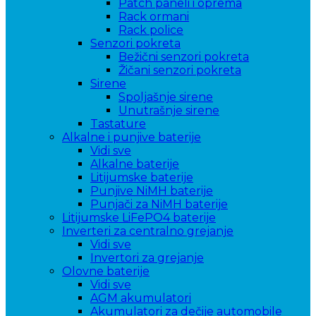
Patch paneli i oprema
Rack ormani
Rack police
Senzori pokreta
Bežični senzori pokreta
Žičani senzori pokreta
Sirene
Spoljašnje sirene
Unutrašnje sirene
Tastature
Alkalne i punjive baterije
Vidi sve
Alkalne baterije
Litijumske baterije
Punjive NiMH baterije
Punjači za NiMH baterije
Litijumske LiFePO4 baterije
Inverteri za centralno grejanje
Vidi sve
Invertori za grejanje
Olovne baterije
Vidi sve
AGM akumulatori
Akumulatori za dečije automobile