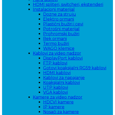
HDMI spliteri, switcheri, ekstenderi
Instalacioni materijal
Dozne za struju
Elektro ormani
Plastični bužiri i cevi
Potrošni materijal
Prohromski bužiri
Rek ormani
Termo bužiri
WAGO klemice
Kablovi za video nadzor
DisplayPort kablovi
FTP kablovi
Gotovi koaksijalni RG59 kablovi
HDMI kablovi
Kablovi za napajanje
Koaksijalni kablovi
UTP kablovi
VGA kablovi
Kamere za video nadzor
HDCVI kamere
IP kamere
Nosači za kamere