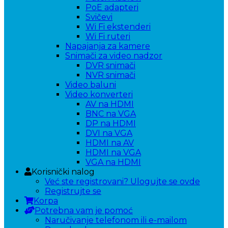
PoE adapteri
Svičevi
Wi Fi ekstenderi
Wi Fi ruteri
Napajanja za kamere
Snimači za video nadzor
DVR snimači
NVR snimači
Video baluni
Video konverteri
AV na HDMI
BNC na VGA
DP na HDMI
DVI na VGA
HDMI na AV
HDMI na VGA
VGA na HDMI
Korisnički nalog
Već ste registrovani? Ulogujte se ovde
Registrujte se
Korpa
Potrebna vam je pomoć
Naručivanje telefonom ili e-mailom