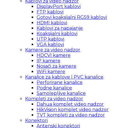
Kablovi za video nadzor
DisplayPort kablovi
FTP kablovi
Gotovi koaksijalni RG59 kablovi
HDMI kablovi
Kablovi za napajanje
Koaksijalni kablovi
UTP kablovi
VGA kablovi
Kamere za video nadzor
HDCVI kamere
IP kamere
Nosači za kamere
WiFi kamere
Kanalice za kablove | PVC kanalice
Perforirane kanalice
Podne kanalice
Samolepljive kanalice
Kompleti za video nadzor
Dahua komplet video nadzor
HikVision komplet video nadzor
TVT kompleti za video nadzor
Konektori
Antenski konektori