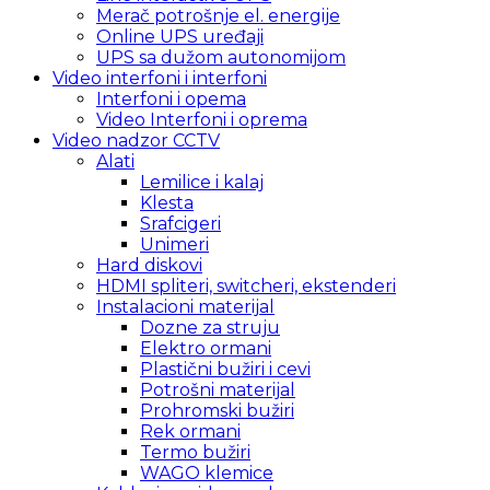
Merač potrošnje el. energije
Online UPS uređaji
UPS sa dužom autonomijom
Video interfoni i interfoni
Interfoni i opema
Video Interfoni i oprema
Video nadzor CCTV
Alati
Lemilice i kalaj
Klesta
Srafcigeri
Unimeri
Hard diskovi
HDMI spliteri, switcheri, ekstenderi
Instalacioni materijal
Dozne za struju
Elektro ormani
Plastični bužiri i cevi
Potrošni materijal
Prohromski bužiri
Rek ormani
Termo bužiri
WAGO klemice