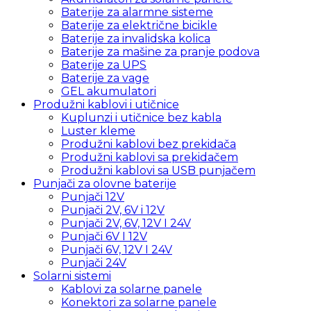
Baterije za alarmne sisteme
Baterije za električne bicikle
Baterije za invalidska kolica
Baterije za mašine za pranje podova
Baterije za UPS
Baterije za vage
GEL akumulatori
Produžni kablovi i utičnice
Kuplunzi i utičnice bez kabla
Luster kleme
Produžni kablovi bez prekidača
Produžni kablovi sa prekidačem
Produžni kablovi sa USB punjačem
Punjači za olovne baterije
Punjači 12V
Punjači 2V, 6V i 12V
Punjači 2V, 6V, 12V I 24V
Punjači 6V I 12V
Punjači 6V, 12V I 24V
Punjači 24V
Solarni sistemi
Kablovi za solarne panele
Konektori za solarne panele