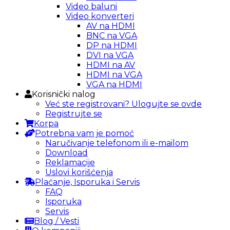
Video baluni
Video konverteri
AV na HDMI
BNC na VGA
DP na HDMI
DVI na VGA
HDMI na AV
HDMI na VGA
VGA na HDMI
Korisnički nalog
Već ste registrovani? Ulogujte se ovde
Registrujte se
Korpa
Potrebna vam je pomoć
Naručivanje telefonom ili e-mailom
Download
Reklamacije
Uslovi korišćenja
Plaćanje, Isporuka i Servis
FAQ
Isporuka
Servis
Blog / Vesti