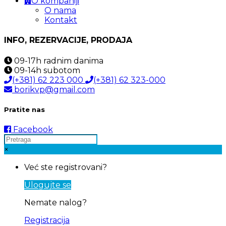
O kompaniji
O nama
Kontakt
INFO, REZERVACIJE, PRODAJA
09-17h
radnim danima
09-14h
subotom
(+381) 62 223 000
(+381) 62 323-000
borikvp@gmail.com
Pratite nas
Facebook
×
Već ste registrovani?
Ulogujte se
Nemate nalog?
Registracija