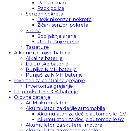
Rack ormani
Rack police
Senzori pokreta
Bežični senzori pokreta
Žičani senzori pokreta
Sirene
Spoljašnje sirene
Unutrašnje sirene
Tastature
Alkalne i punjive baterije
Alkalne baterije
Litijumske baterije
Punjive NiMH baterije
Punjači za NiMH baterije
Inverteri za centralno grejanje
Invertori za grejanje
Litijumske LiFePO4 baterije
Olovne baterije
AGM akumulatori
Akumulatori za dečije automobile
Akumulatori za dečije automobile 12V
Akumulatori za dečije automobile 6V
Akumulatori za skutere i motore
Akumulatori za solarne panele