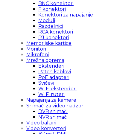
BNC konektori
F konektori
Konektori za napajanje
Moduli
Razdelnici
RCA konektori
RJ konektori
Memorijske kartice
Monitori
Mikrofoni
Mrežna oprema
Ekstenderi
Patch kablovi
PoE adapteri
Svičevi
Wi Fi ekstenderi
Wi Fi ruteri
Napajanja za kamere
Snimači za video nadzor
DVR snimači
NVR snimači
Video baluni
Video konverteri