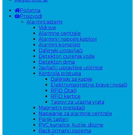
Početna
Proizvodi
Alarmni sistemi
Vidi sve
Alarmne centrale
Alarmni i napojni kablovi
Alarmni kompleti
Daljinski upravljači
Detektori curenja vode
Detektori dima
Javljači i upravljive utičnice
Kontrola pristupa
Daljinski za kapije
Elektromagnetne brave i nosači
RFID Čitači
RFID kartice
Tagovi za ulazna vrata
Magnetni prekidači
Napajanje za alarmne centrale
Panik tasteri
PVC kanalice, kutije, dozne
Rack ormani i oprema