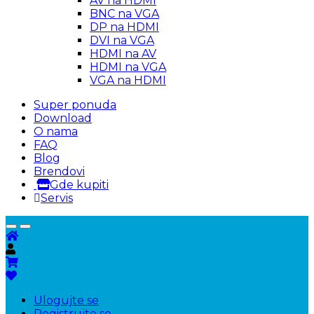
AV na HDMI
BNC na VGA
DP na HDMI
DVI na VGA
HDMI na AV
HDMI na VGA
VGA na HDMI
Super ponuda
Download
O nama
FAQ
Blog
Brendovi
Gde kupiti
Servis
Ulogujte se
Registrujte se