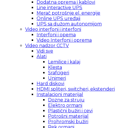
Dodatna oprema i kablovi
Line interactive UPS
Merač potrošnje el. energije
Online UPS uređaji
UPS sa dužom autonomijom
Video interfoni i interfoni
Interfoni i opema
Video Interfoni i oprema
Video nadzor CCTV
Vidi sve
Alati
Lemilice i kalaj
Klesta
Srafcigeri
Unimeri
Hard diskovi
HDMI spliteri, switcheri, ekstenderi
Instalacioni materijal
Dozne za struju
Elektro ormani
Plastični bužiri i cevi
Potrošni materijal
Prohromski bužiri
Rek ormani