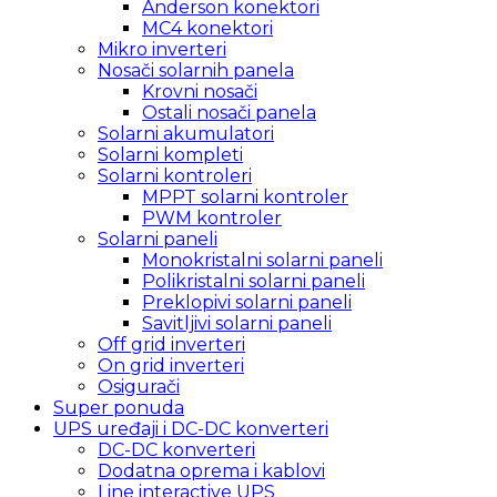
Anderson konektori
MC4 konektori
Mikro inverteri
Nosači solarnih panela
Krovni nosači
Ostali nosači panela
Solarni akumulatori
Solarni kompleti
Solarni kontroleri
MPPT solarni kontroler
PWM kontroler
Solarni paneli
Monokristalni solarni paneli
Polikristalni solarni paneli
Preklopivi solarni paneli
Savitljivi solarni paneli
Off grid inverteri
On grid inverteri
Osigurači
Super ponuda
UPS uređaji i DC-DC konverteri
DC-DC konverteri
Dodatna oprema i kablovi
Line interactive UPS