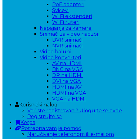
PoE adapteri
Svičevi
Wi Fi ekstenderi
Wi Fi ruteri
Napajanja za kamere
Snimači za video nadzor
DVR snimači
NVR snimači
Video baluni
Video konverteri
AV na HDMI
BNC na VGA
DP na HDMI
DVI na VGA
HDMI na AV
HDMI na VGA
VGA na HDMI
Korisnički nalog
Već ste registrovani? Ulogujte se ovde
Registrujte se
Korpa
Potrebna vam je pomoć
Naručivanje telefonom ili e-mailom