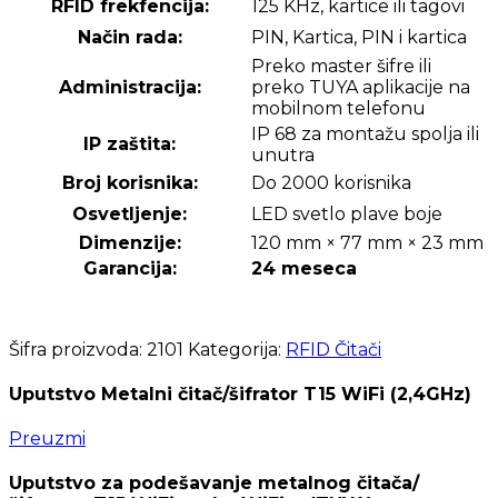
RFID frekfencija:
125 KHz, kartice ili tagovi
Način rada:
PIN, Kartica, PIN i kartica
Preko master šifre ili
Administracija:
preko TUYA aplikacije na
mobilnom telefonu
IP 68 za montažu spolja ili
IP zaštita:
unutra
Broj korisnika:
Do 2000 korisnika
Osvetljenje:
LED svetlo plave boje
Dimenzije:
120 mm × 77 mm × 23 mm
Garancija:
24 meseca
Šifra proizvoda:
2101
Kategorija:
RFID Čitači
Uputstvo Metalni čitač/šifrator T15 WiFi (2,4GHz)
Preuzmi
Uputstvo za podešavanje metalnog čitača/