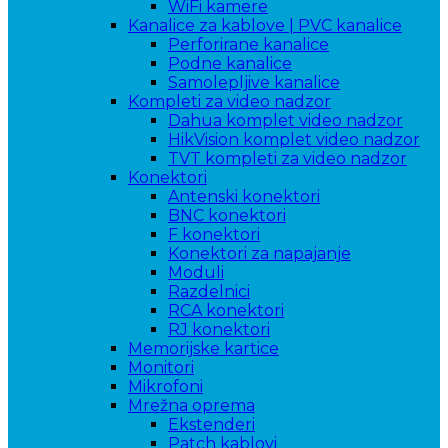
WiFi kamere
Kanalice za kablove | PVC kanalice
Perforirane kanalice
Podne kanalice
Samolepljive kanalice
Kompleti za video nadzor
Dahua komplet video nadzor
HikVision komplet video nadzor
TVT kompleti za video nadzor
Konektori
Antenski konektori
BNC konektori
F konektori
Konektori za napajanje
Moduli
Razdelnici
RCA konektori
RJ konektori
Memorijske kartice
Monitori
Mikrofoni
Mrežna oprema
Ekstenderi
Patch kablovi