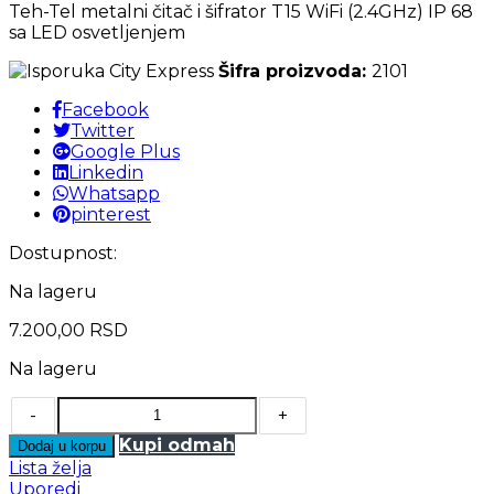
Teh-Tel metalni čitač i šifrator T15 WiFi (2.4GHz) IP 68
sa LED osvetljenjem
Šifra proizvoda:
2101
Facebook
Twitter
Google Plus
Linkedin
Whatsapp
pinterest
Dostupnost:
Na lageru
7.200,00
RSD
Na lageru
-
+
Kupi odmah
Dodaj u korpu
Lista želja
Uporedi