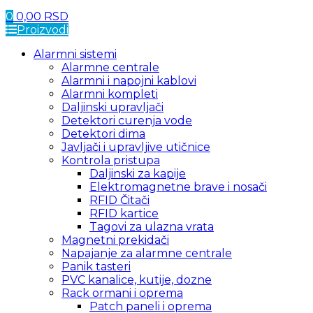
0
0,00
RSD
Proizvodi
Alarmni sistemi
Alarmne centrale
Alarmni i napojni kablovi
Alarmni kompleti
Daljinski upravljači
Detektori curenja vode
Detektori dima
Javljači i upravljive utičnice
Kontrola pristupa
Daljinski za kapije
Elektromagnetne brave i nosači
RFID Čitači
RFID kartice
Tagovi za ulazna vrata
Magnetni prekidači
Napajanje za alarmne centrale
Panik tasteri
PVC kanalice, kutije, dozne
Rack ormani i oprema
Patch paneli i oprema