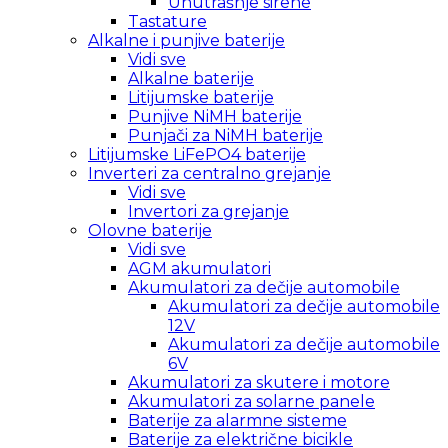
Unutrašnje sirene
Tastature
Alkalne i punjive baterije
Vidi sve
Alkalne baterije
Litijumske baterije
Punjive NiMH baterije
Punjači za NiMH baterije
Litijumske LiFePO4 baterije
Inverteri za centralno grejanje
Vidi sve
Invertori za grejanje
Olovne baterije
Vidi sve
AGM akumulatori
Akumulatori za dečije automobile
Akumulatori za dečije automobile
12V
Akumulatori za dečije automobile
6V
Akumulatori za skutere i motore
Akumulatori za solarne panele
Baterije za alarmne sisteme
Baterije za električne bicikle