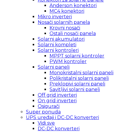
Anderson konektori
MC4 konektori
Mikro inverteri
Nosači solarnih panela
Krovni nosači
Ostali nosači panela
Solarni akumulatori
Solarni kompleti
Solarni kontroleri
MPPT solarni kontroler
PWM kontroler
Solarni paneli
Monokristalni solarni paneli
Polikristalni solarni paneli
Preklopivi solarni paneli
Savitljivi solarni paneli
Off grid inverteri
On grid inverteri
Osigurači
Super ponuda
UPS uređaji i DC-DC konverteri
Vidi sve
DC-DC konverteri