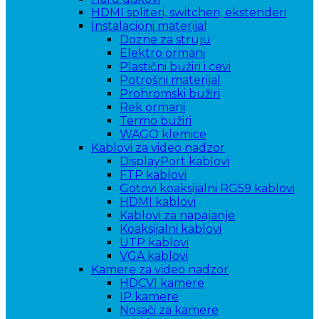
HDMI spliteri, switcheri, ekstenderi
Instalacioni materijal
Dozne za struju
Elektro ormani
Plastični bužiri i cevi
Potrošni materijal
Prohromski bužiri
Rek ormani
Termo bužiri
WAGO klemice
Kablovi za video nadzor
DisplayPort kablovi
FTP kablovi
Gotovi koaksijalni RG59 kablovi
HDMI kablovi
Kablovi za napajanje
Koaksijalni kablovi
UTP kablovi
VGA kablovi
Kamere za video nadzor
HDCVI kamere
IP kamere
Nosači za kamere