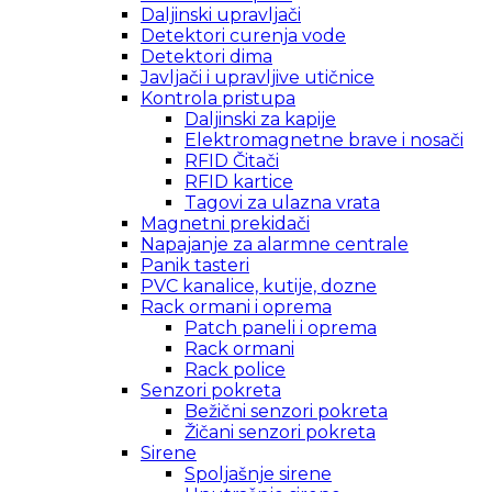
Daljinski upravljači
Detektori curenja vode
Detektori dima
Javljači i upravljive utičnice
Kontrola pristupa
Daljinski za kapije
Elektromagnetne brave i nosači
RFID Čitači
RFID kartice
Tagovi za ulazna vrata
Magnetni prekidači
Napajanje za alarmne centrale
Panik tasteri
PVC kanalice, kutije, dozne
Rack ormani i oprema
Patch paneli i oprema
Rack ormani
Rack police
Senzori pokreta
Bežični senzori pokreta
Žičani senzori pokreta
Sirene
Spoljašnje sirene