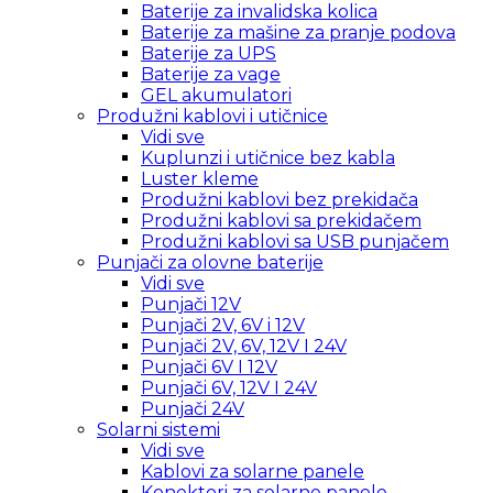
Baterije za invalidska kolica
Baterije za mašine za pranje podova
Baterije za UPS
Baterije za vage
GEL akumulatori
Produžni kablovi i utičnice
Vidi sve
Kuplunzi i utičnice bez kabla
Luster kleme
Produžni kablovi bez prekidača
Produžni kablovi sa prekidačem
Produžni kablovi sa USB punjačem
Punjači za olovne baterije
Vidi sve
Punjači 12V
Punjači 2V, 6V i 12V
Punjači 2V, 6V, 12V I 24V
Punjači 6V I 12V
Punjači 6V, 12V I 24V
Punjači 24V
Solarni sistemi
Vidi sve
Kablovi za solarne panele
Konektori za solarne panele