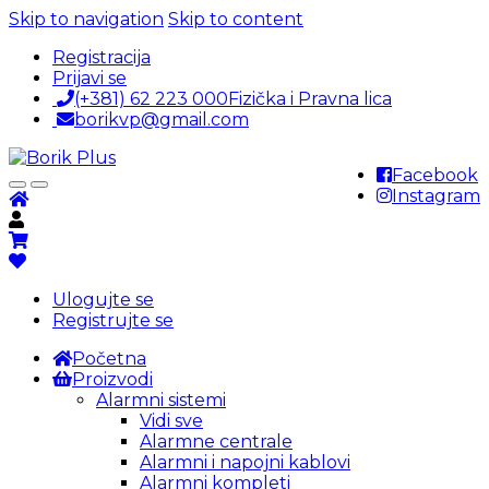
Skip to navigation
Skip to content
Registracija
Prijavi se
(+381) 62 223 000
Fizička i Pravna lica
borikvp@gmail.com
Facebook
Instagram
Ulogujte se
Registrujte se
Početna
Proizvodi
Alarmni sistemi
Vidi sve
Alarmne centrale
Alarmni i napojni kablovi
Alarmni kompleti