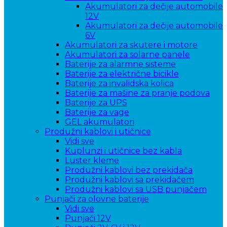
Akumulatori za dečije automobile
12V
Akumulatori za dečije automobile
6V
Akumulatori za skutere i motore
Akumulatori za solarne panele
Baterije za alarmne sisteme
Baterije za električne bicikle
Baterije za invalidska kolica
Baterije za mašine za pranje podova
Baterije za UPS
Baterije za vage
GEL akumulatori
Produžni kablovi i utičnice
Vidi sve
Kuplunzi i utičnice bez kabla
Luster kleme
Produžni kablovi bez prekidača
Produžni kablovi sa prekidačem
Produžni kablovi sa USB punjačem
Punjači za olovne baterije
Vidi sve
Punjači 12V