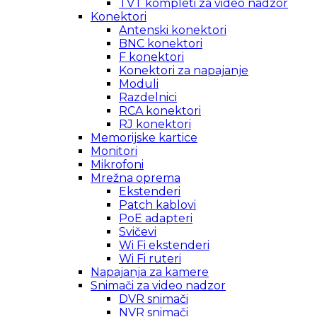
TVT kompleti za video nadzor
Konektori
Antenski konektori
BNC konektori
F konektori
Konektori za napajanje
Moduli
Razdelnici
RCA konektori
RJ konektori
Memorijske kartice
Monitori
Mikrofoni
Mrežna oprema
Ekstenderi
Patch kablovi
PoE adapteri
Svičevi
Wi Fi ekstenderi
Wi Fi ruteri
Napajanja za kamere
Snimači za video nadzor
DVR snimači
NVR snimači