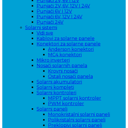
Punjači 2V, 6V i 12V
Punjači 2V, 6V, 12V I 24V
Punjači 6V I 12V
Punjači 6V, 12V I 24V
Punjači 24V
Solarni sistemi
Vidi sve
Kablovi za solarne panele
Konektori za solarne panele
Anderson konektori
MC4 konektori
Mikro inverteri
Nosači solarnih panela
Krovni nosači
Ostali nosači panela
Solarni akumulatori
Solarni kompleti
Solarni kontroleri
MPPT solarni kontroler
PWM kontroler
Solarni paneli
Monokristalni solarni paneli
Polikristalni solarni paneli
Preklopivi solarni paneli