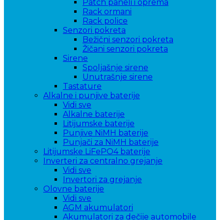
Patch paneli i oprema
Rack ormani
Rack police
Senzori pokreta
Bežični senzori pokreta
Žičani senzori pokreta
Sirene
Spoljašnje sirene
Unutrašnje sirene
Tastature
Alkalne i punjive baterije
Vidi sve
Alkalne baterije
Litijumske baterije
Punjive NiMH baterije
Punjači za NiMH baterije
Litijumske LiFePO4 baterije
Inverteri za centralno grejanje
Vidi sve
Invertori za grejanje
Olovne baterije
Vidi sve
AGM akumulatori
Akumulatori za dečije automobile