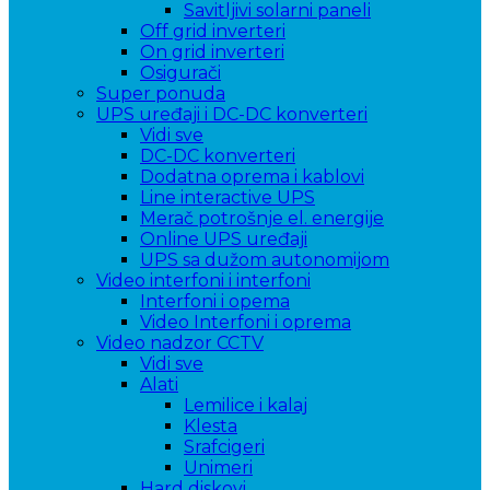
Savitljivi solarni paneli
Off grid inverteri
On grid inverteri
Osigurači
Super ponuda
UPS uređaji i DC-DC konverteri
Vidi sve
DC-DC konverteri
Dodatna oprema i kablovi
Line interactive UPS
Merač potrošnje el. energije
Online UPS uređaji
UPS sa dužom autonomijom
Video interfoni i interfoni
Interfoni i opema
Video Interfoni i oprema
Video nadzor CCTV
Vidi sve
Alati
Lemilice i kalaj
Klesta
Srafcigeri
Unimeri
Hard diskovi