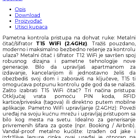
Opis
Download
Proizvođač
Utisci kupaca
Pametna kontrola pristupa na dohvat ruke: Metalni
čitač/šifrator
T15 WiFi (2.4GHz)
. Tražiš pouzdano,
moderno i maksimalno bezbedno rešenje za kontrolu
ulaza? Metalni čitač i šifrator T12 WiFi je savršen spoj
robusnog dizajna i pametne tehnologije nove
generacije. Bilo da upravljaš apartmanom za
izdavanje, kancelarijom ili jednostavno želiš da
obezbediš svoj dom i zaboraviš na ključeve, T15 ti
omogućava potpunu kontrolu gde god da se nalaziš.
Zašto izabrati T15 WiFi čitač? Tri načina pristupa:
Otključaj vrata pomoću PIN koda, RFID
kartice/priveska (tagova) ili direktno putem mobilne
aplikacije. Pametno WiFi upravljanje (2.4GHz): Poveži
uređaj na svoju kućnu mrežu i upravljaj pristupom sa
bilo kog mesta na svetu. Idealno za generisanje
privremenih šifara za goste (npr. Booking / Airbnb).
Vandal-proof metalno kućište: Izrađen od jake i
izdržljive legure cinka, ovaj uređaj je otporan na