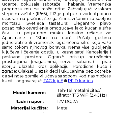
udarce, pokušaje sabotaže i habanje. Vremenska
prognoza mu ne može ništa: Zahvaljujući visokom
stepenu zaštite (IP66), T12 je potpuno vodootporan i
otporan na prašinu, što ga čini savršenim za spoljnu
montažu. Svetleća tastatura: Elegantno plavo
pozadinsko osvetljenje omogućava lako kucanje šifre
čak i u potpunom mraku. Idealno rešenje za:
Apartmane i “Stan na dan”: Pošalji gostima
jednokratne ili vremenski ograničene šifre koje važe
samo tokom njihovog boravka. Nema više gubljenja
ključeva i čekanja gostiju u kasne sate! Kancelarije i
poslovne prostore: Ograniči pristup određenim
prostorijama (magacinima, server sobama) i prati
istoriju ulazaka kroz aplikaciju. Porodične kuće i
zgrade: Olakšaj ulazak deci i ukućanima bez potrebe
da svi nose gomile ključeva sa sobom. Kod nas možete
kupiti i odgovarajući
TAG ključ
ili
RFID karticu
.
Teh-Tel metalni čitač/
Model kamere:
šifrator T15 WiFi (2.4GHz)
Radni napon:
12V DC, 2A
Materijal kućišta:
Metal