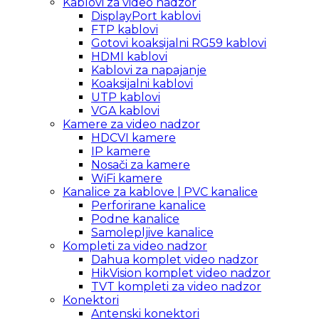
Kablovi za video nadzor
DisplayPort kablovi
FTP kablovi
Gotovi koaksijalni RG59 kablovi
HDMI kablovi
Kablovi za napajanje
Koaksijalni kablovi
UTP kablovi
VGA kablovi
Kamere za video nadzor
HDCVI kamere
IP kamere
Nosači za kamere
WiFi kamere
Kanalice za kablove | PVC kanalice
Perforirane kanalice
Podne kanalice
Samolepljive kanalice
Kompleti za video nadzor
Dahua komplet video nadzor
HikVision komplet video nadzor
TVT kompleti za video nadzor
Konektori
Antenski konektori