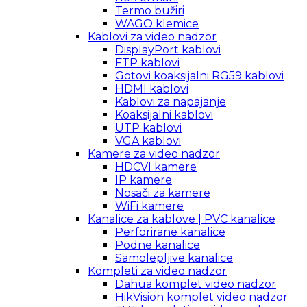
Termo bužiri
WAGO klemice
Kablovi za video nadzor
DisplayPort kablovi
FTP kablovi
Gotovi koaksijalni RG59 kablovi
HDMI kablovi
Kablovi za napajanje
Koaksijalni kablovi
UTP kablovi
VGA kablovi
Kamere za video nadzor
HDCVI kamere
IP kamere
Nosači za kamere
WiFi kamere
Kanalice za kablove | PVC kanalice
Perforirane kanalice
Podne kanalice
Samolepljive kanalice
Kompleti za video nadzor
Dahua komplet video nadzor
HikVision komplet video nadzor