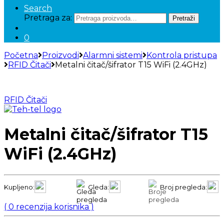
Search
Pretraga za:
Pretraži
0
Početna
Proizvodi
Alarmni sistemi
Kontrola pristupa
RFID Čitači
Metalni čitač/šifrator T15 WiFi (2.4GHz)
RFID Čitači
Metalni čitač/šifrator T15
WiFi (2.4GHz)
Kupljeno:
Gleda:
Broj pregleda:
(
0
recenzija korisnika )