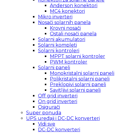
Anderson konektori
MC4 konektori
Mikro inverteri
Nosači solarnih panela
Krovni nosači
Ostali nosači panela
Solarni akumulatori
Solarni kompleti
Solarni kontroleri
MPPT solarni kontroler
PWM kontroler
Solarni paneli
Monokristalni solarni paneli
Polikristalni solarni paneli
Preklopivi solarni paneli
Savitljivi solarni paneli
Off grid inverteri
On grid inverteri
Osigurači
Super ponuda
UPS uređaji i DC-DC konverteri
Vidi sve
DC-DC konverteri