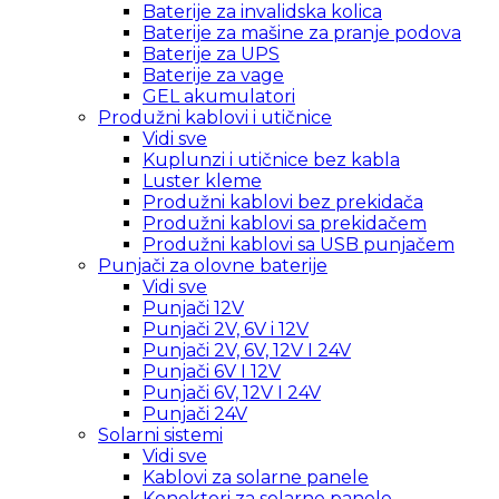
Baterije za invalidska kolica
Baterije za mašine za pranje podova
Baterije za UPS
Baterije za vage
GEL akumulatori
Produžni kablovi i utičnice
Vidi sve
Kuplunzi i utičnice bez kabla
Luster kleme
Produžni kablovi bez prekidača
Produžni kablovi sa prekidačem
Produžni kablovi sa USB punjačem
Punjači za olovne baterije
Vidi sve
Punjači 12V
Punjači 2V, 6V i 12V
Punjači 2V, 6V, 12V I 24V
Punjači 6V I 12V
Punjači 6V, 12V I 24V
Punjači 24V
Solarni sistemi
Vidi sve
Kablovi za solarne panele
Konektori za solarne panele