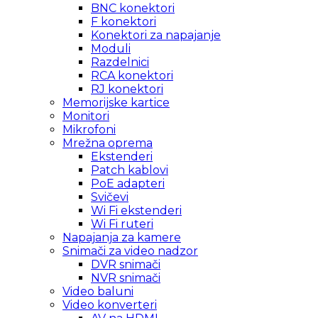
BNC konektori
F konektori
Konektori za napajanje
Moduli
Razdelnici
RCA konektori
RJ konektori
Memorijske kartice
Monitori
Mikrofoni
Mrežna oprema
Ekstenderi
Patch kablovi
PoE adapteri
Svičevi
Wi Fi ekstenderi
Wi Fi ruteri
Napajanja za kamere
Snimači za video nadzor
DVR snimači
NVR snimači
Video baluni
Video konverteri