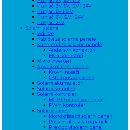
Punjači 2V, 6V i 12V
Punjači 2V, 6V, 12V I 24V
Punjači 6V I 12V
Punjači 6V, 12V I 24V
Punjači 24V
Solarni sistemi
Vidi sve
Kablovi za solarne panele
Konektori za solarne panele
Anderson konektori
MC4 konektori
Mikro inverteri
Nosači solarnih panela
Krovni nosači
Ostali nosači panela
Solarni akumulatori
Solarni kompleti
Solarni kontroleri
MPPT solarni kontroler
PWM kontroler
Solarni paneli
Monokristalni solarni paneli
Polikristalni solarni paneli
Preklopivi solarni paneli