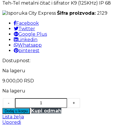
Teh-Tel metalni čitač i šifrator K9 (125KHz) IP 68
Šifra proizvoda:
2129
Facebook
Twitter
Google Plus
Linkedin
Whatsapp
pinterest
Dostupnost:
Na lageru
9.000,00
RSD
Na lageru
-
+
Kupi odmah
Dodaj u korpu
Lista želja
Uporedi