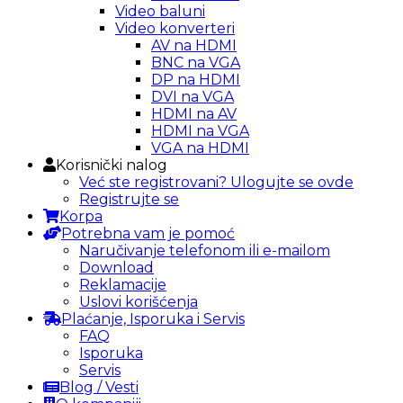
Video baluni
Video konverteri
AV na HDMI
BNC na VGA
DP na HDMI
DVI na VGA
HDMI na AV
HDMI na VGA
VGA na HDMI
Korisnički nalog
Već ste registrovani? Ulogujte se ovde
Registrujte se
Korpa
Potrebna vam je pomoć
Naručivanje telefonom ili e-mailom
Download
Reklamacije
Uslovi korišćenja
Plaćanje, Isporuka i Servis
FAQ
Isporuka
Servis
Blog / Vesti