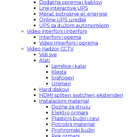
Dodatna oprema i kablovi
Line interactive UPS
Merač potrošnje el. energije
Online UPS uređaji
UPS sa dužom autonomijom
Video interfoni i interfoni
Interfoni i opema
Video Interfoni i oprema
Video nadzor CCTV
Vidi sve
Alati
Lemilice i kalaj
Klesta
Srafcigeri
Unimeri
Hard diskovi
HDMI spliteri, switcheri, ekstenderi
Instalacioni materijal
Dozne za struju
Elektro ormani
Plastični bužiri i cevi
Potrošni materijal
Prohromski bužiri
Rek ormani