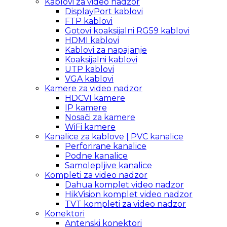
Kablovi za video nadzor
DisplayPort kablovi
FTP kablovi
Gotovi koaksijalni RG59 kablovi
HDMI kablovi
Kablovi za napajanje
Koaksijalni kablovi
UTP kablovi
VGA kablovi
Kamere za video nadzor
HDCVI kamere
IP kamere
Nosači za kamere
WiFi kamere
Kanalice za kablove | PVC kanalice
Perforirane kanalice
Podne kanalice
Samolepljive kanalice
Kompleti za video nadzor
Dahua komplet video nadzor
HikVision komplet video nadzor
TVT kompleti za video nadzor
Konektori
Antenski konektori