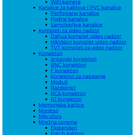
WiFi kamere
Kanalice za kablove | PVC kanalice
Perforirane kanalice
Podne kanalice
Samolepljive kanalice
Kompleti za video nadzor
Dahua komplet video nadzor
HikVision komplet video nadzor
TVT kompleti za video nadzor
Konektori
Antenski konektori
BNC konektori
F konektori
Konektori za napajanje
Moduli
Razdelnici
RCA konektori
RJ konektori
Memorijske kartice
Monitori
Mikrofoni
Mrežna oprema
Ekstenderi
Patch kablovi