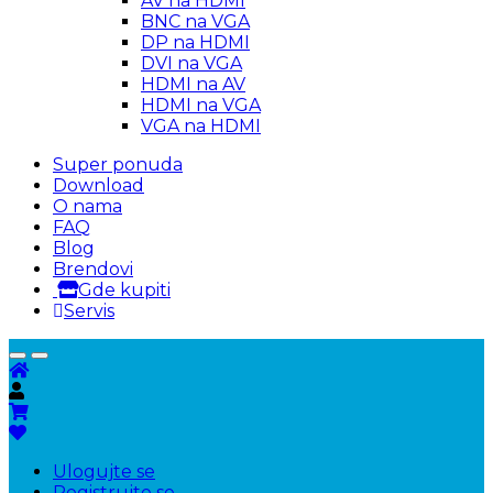
AV na HDMI
BNC na VGA
DP na HDMI
DVI na VGA
HDMI na AV
HDMI na VGA
VGA na HDMI
Super ponuda
Download
O nama
FAQ
Blog
Brendovi
Gde kupiti
Servis
Ulogujte se
Registrujte se