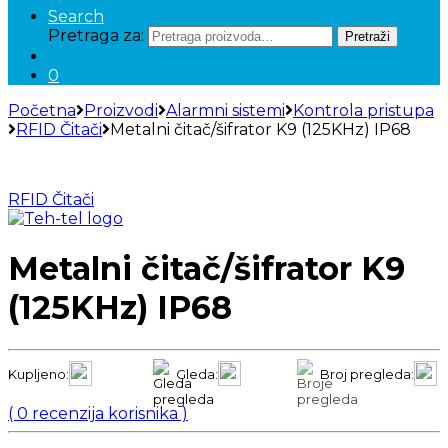
Search
Pretraga za:
Pretraži
0
Početna
Proizvodi
Alarmni sistemi
Kontrola pristupa
RFID Čitači
Metalni čitač/šifrator K9 (125KHz) IP68
RFID Čitači
Metalni čitač/šifrator K9
(125KHz) IP68
Kupljeno:
Gleda:
Broj pregleda:
(
0
recenzija korisnika )