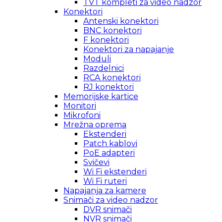
TVT kompleti za video nadzor
Konektori
Antenski konektori
BNC konektori
F konektori
Konektori za napajanje
Moduli
Razdelnici
RCA konektori
RJ konektori
Memorijske kartice
Monitori
Mikrofoni
Mrežna oprema
Ekstenderi
Patch kablovi
PoE adapteri
Svičevi
Wi Fi ekstenderi
Wi Fi ruteri
Napajanja za kamere
Snimači za video nadzor
DVR snimači
NVR snimači