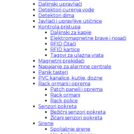
Daljinski upravljači
Detektori curenja vode
Detektori dima
Javljači i upravljive utičnice
Kontrola pristupa
Daljinski za kapije
Elektromagnetne brave i nosači
RFID Čitači
RFID kartice
Tagovi za ulazna vrata
Magnetni prekidači
Napajanje za alarmne centrale
Panik tasteri
PVC kanalice, kutije, dozne
Rack ormani i oprema
Patch paneli i oprema
Rack ormani
Rack police
Senzori pokreta
Bežični senzori pokreta
Žičani senzori pokreta
Sirene
Spoljašnje sirene