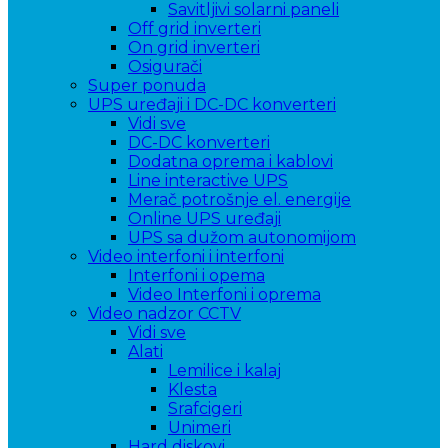
Savitljivi solarni paneli
Off grid inverteri
On grid inverteri
Osigurači
Super ponuda
UPS uređaji i DC-DC konverteri
Vidi sve
DC-DC konverteri
Dodatna oprema i kablovi
Line interactive UPS
Merač potrošnje el. energije
Online UPS uređaji
UPS sa dužom autonomijom
Video interfoni i interfoni
Interfoni i opema
Video Interfoni i oprema
Video nadzor CCTV
Vidi sve
Alati
Lemilice i kalaj
Klesta
Srafcigeri
Unimeri
Hard diskovi