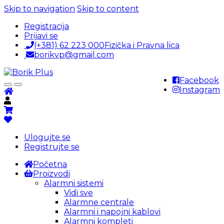
Skip to navigation
Skip to content
Registracija
Prijavi se
(+381) 62 223 000
Fizička i Pravna lica
borikvp@gmail.com
Facebook
Instagram
Ulogujte se
Registrujte se
Početna
Proizvodi
Alarmni sistemi
Vidi sve
Alarmne centrale
Alarmni i napojni kablovi
Alarmni kompleti