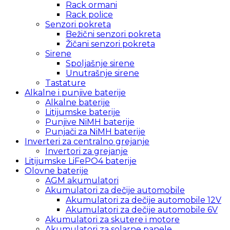
Rack ormani
Rack police
Senzori pokreta
Bežični senzori pokreta
Žičani senzori pokreta
Sirene
Spoljašnje sirene
Unutrašnje sirene
Tastature
Alkalne i punjive baterije
Alkalne baterije
Litijumske baterije
Punjive NiMH baterije
Punjači za NiMH baterije
Inverteri za centralno grejanje
Invertori za grejanje
Litijumske LiFePO4 baterije
Olovne baterije
AGM akumulatori
Akumulatori za dečije automobile
Akumulatori za dečije automobile 12V
Akumulatori za dečije automobile 6V
Akumulatori za skutere i motore
Akumulatori za solarne panele