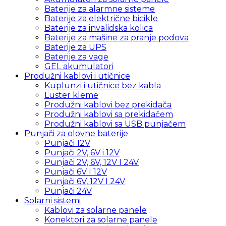
Baterije za alarmne sisteme
Baterije za električne bicikle
Baterije za invalidska kolica
Baterije za mašine za pranje podova
Baterije za UPS
Baterije za vage
GEL akumulatori
Produžni kablovi i utičnice
Kuplunzi i utičnice bez kabla
Luster kleme
Produžni kablovi bez prekidača
Produžni kablovi sa prekidačem
Produžni kablovi sa USB punjačem
Punjači za olovne baterije
Punjači 12V
Punjači 2V, 6V i 12V
Punjači 2V, 6V, 12V I 24V
Punjači 6V I 12V
Punjači 6V, 12V I 24V
Punjači 24V
Solarni sistemi
Kablovi za solarne panele
Konektori za solarne panele