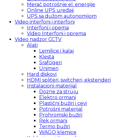
Merač potrošnje el. energije
Online UPS uređaji
UPS sa dužom autonomijom
Video interfoni i interfoni
Interfoni i opema
Video Interfoni i oprema
Video nadzor CCTV
Alati
Lemilice i kalaj
Klesta
Srafcigeri
Unimeri
Hard diskovi
HDMI spliteri, switcheri, ekstenderi
Instalacioni materijal
Dozne za struju
Elektro ormani
Plastični bužiri i cevi
Potrošni materijal
Prohromski bužiri
Rek ormani
Termo bužiri
WAGO klemice