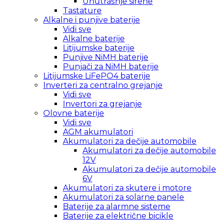
Unutrašnje sirene
Tastature
Alkalne i punjive baterije
Vidi sve
Alkalne baterije
Litijumske baterije
Punjive NiMH baterije
Punjači za NiMH baterije
Litijumske LiFePO4 baterije
Inverteri za centralno grejanje
Vidi sve
Invertori za grejanje
Olovne baterije
Vidi sve
AGM akumulatori
Akumulatori za dečije automobile
Akumulatori za dečije automobile
12V
Akumulatori za dečije automobile
6V
Akumulatori za skutere i motore
Akumulatori za solarne panele
Baterije za alarmne sisteme
Baterije za električne bicikle