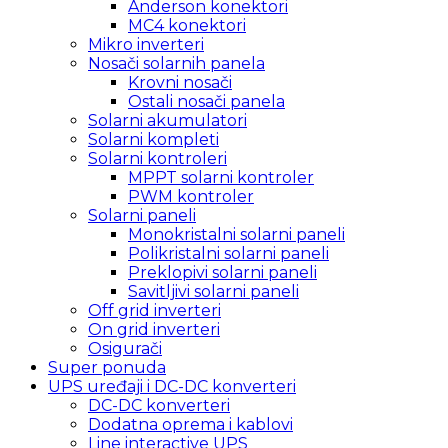
Anderson konektori
MC4 konektori
Mikro inverteri
Nosači solarnih panela
Krovni nosači
Ostali nosači panela
Solarni akumulatori
Solarni kompleti
Solarni kontroleri
MPPT solarni kontroler
PWM kontroler
Solarni paneli
Monokristalni solarni paneli
Polikristalni solarni paneli
Preklopivi solarni paneli
Savitljivi solarni paneli
Off grid inverteri
On grid inverteri
Osigurači
Super ponuda
UPS uređaji i DC-DC konverteri
DC-DC konverteri
Dodatna oprema i kablovi
Line interactive UPS