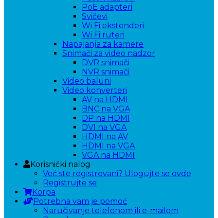
PoE adapteri
Svičevi
Wi Fi ekstenderi
Wi Fi ruteri
Napajanja za kamere
Snimači za video nadzor
DVR snimači
NVR snimači
Video baluni
Video konverteri
AV na HDMI
BNC na VGA
DP na HDMI
DVI na VGA
HDMI na AV
HDMI na VGA
VGA na HDMI
Korisnički nalog
Već ste registrovani? Ulogujte se ovde
Registrujte se
Korpa
Potrebna vam je pomoć
Naručivanje telefonom ili e-mailom