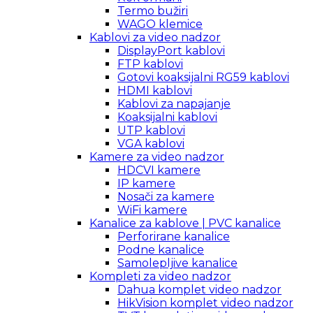
Termo bužiri
WAGO klemice
Kablovi za video nadzor
DisplayPort kablovi
FTP kablovi
Gotovi koaksijalni RG59 kablovi
HDMI kablovi
Kablovi za napajanje
Koaksijalni kablovi
UTP kablovi
VGA kablovi
Kamere za video nadzor
HDCVI kamere
IP kamere
Nosači za kamere
WiFi kamere
Kanalice za kablove | PVC kanalice
Perforirane kanalice
Podne kanalice
Samolepljive kanalice
Kompleti za video nadzor
Dahua komplet video nadzor
HikVision komplet video nadzor