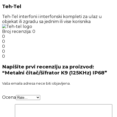
Teh-Tel
Teh-Tel interfoni i interfonski kompleti za ulaz u
objekat ili zgradu sa jednim ili vise korisnika
Broj recenzija: 0
0
0
0
0
0
Napišite prvi recenziju za proizvod:
“Metalni čitač/šifrator K9 (125KHz) IP68”
Vaša emaila adresa nece biti objavljena.
Ocena