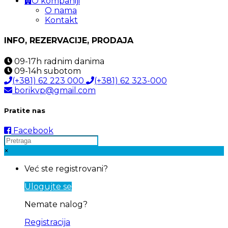
O kompaniji
O nama
Kontakt
INFO, REZERVACIJE, PRODAJA
09-17h
radnim danima
09-14h
subotom
(+381) 62 223 000
(+381) 62 323-000
borikvp@gmail.com
Pratite nas
Facebook
×
Već ste registrovani?
Ulogujte se
Nemate nalog?
Registracija