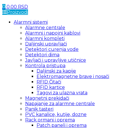
0
0,00
RSD
Proizvodi
Alarmni sistemi
Alarmne centrale
Alarmni i napojni kablovi
Alarmni kompleti
Daljinski upravljači
Detektori curenja vode
Detektori dima
Javljači i upravljive utičnice
Kontrola pristupa
Daljinski za kapije
Elektromagnetne brave i nosači
RFID Čitači
RFID kartice
Tagovi za ulazna vrata
Magnetni prekidači
Napajanje za alarmne centrale
Panik tasteri
PVC kanalice, kutije, dozne
Rack ormani i oprema
Patch paneli i oprema