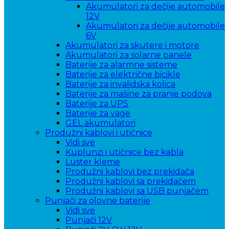
Akumulatori za dečije automobile
12V
Akumulatori za dečije automobile
6V
Akumulatori za skutere i motore
Akumulatori za solarne panele
Baterije za alarmne sisteme
Baterije za električne bicikle
Baterije za invalidska kolica
Baterije za mašine za pranje podova
Baterije za UPS
Baterije za vage
GEL akumulatori
Produžni kablovi i utičnice
Vidi sve
Kuplunzi i utičnice bez kabla
Luster kleme
Produžni kablovi bez prekidača
Produžni kablovi sa prekidačem
Produžni kablovi sa USB punjačem
Punjači za olovne baterije
Vidi sve
Punjači 12V