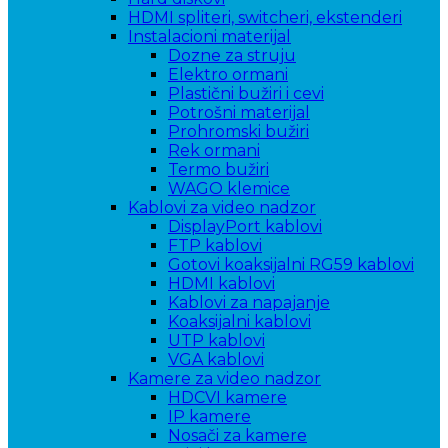
HDMI spliteri, switcheri, ekstenderi
Instalacioni materijal
Dozne za struju
Elektro ormani
Plastični bužiri i cevi
Potrošni materijal
Prohromski bužiri
Rek ormani
Termo bužiri
WAGO klemice
Kablovi za video nadzor
DisplayPort kablovi
FTP kablovi
Gotovi koaksijalni RG59 kablovi
HDMI kablovi
Kablovi za napajanje
Koaksijalni kablovi
UTP kablovi
VGA kablovi
Kamere za video nadzor
HDCVI kamere
IP kamere
Nosači za kamere