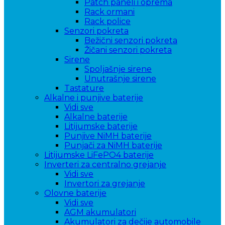
Patch paneli i oprema
Rack ormani
Rack police
Senzori pokreta
Bežični senzori pokreta
Žičani senzori pokreta
Sirene
Spoljašnje sirene
Unutrašnje sirene
Tastature
Alkalne i punjive baterije
Vidi sve
Alkalne baterije
Litijumske baterije
Punjive NiMH baterije
Punjači za NiMH baterije
Litijumske LiFePO4 baterije
Inverteri za centralno grejanje
Vidi sve
Invertori za grejanje
Olovne baterije
Vidi sve
AGM akumulatori
Akumulatori za dečije automobile