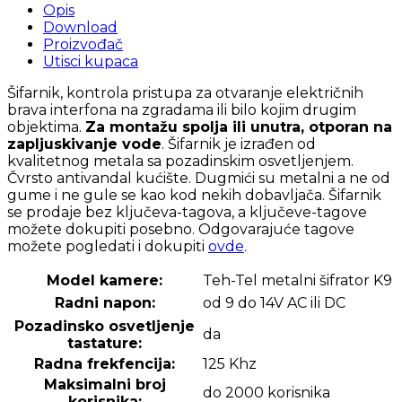
Opis
Download
Proizvođač
Utisci kupaca
Šifarnik, kontrola pristupa za otvaranje električnih
brava interfona na zgradama ili bilo kojim drugim
objektima.
Za montažu spolja ili unutra, otporan na
zapljuskivanje vode
. Šifarnik je izrađen od
kvalitetnog metala sa pozadinskim osvetljenjem.
Čvrsto antivandal kućište. Dugmići su metalni a ne od
gume i ne gule se kao kod nekih dobavljača. Šifarnik
se prodaje bez ključeva-tagova, a ključeve-tagove
možete dokupiti posebno. Odgovarajuće tagove
možete pogledati i dokupiti
ovde
.
Model kamere:
Teh-Tel metalni šifrator K9
Radni napon:
od 9 do 14V AC ili DC
Pozadinsko osvetljenje
da
tastature:
Radna frekfencija:
125 Khz
Maksimalni broj
do 2000 korisnika
korisnika: