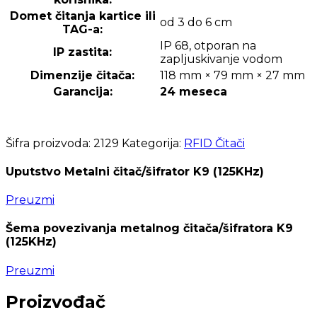
Domet čitanja kartice ili
od 3 do 6 cm
TAG-a:
IP 68, otporan na
IP zastita:
zapljuskivanje vodom
Dimenzije čitača:
118 mm × 79 mm × 27 mm
Garancija:
24 meseca
Šifra proizvoda:
2129
Kategorija:
RFID Čitači
Uputstvo Metalni čitač/šifrator K9 (125KHz)
Preuzmi
Šema povezivanja metalnog čitača/šifratora K9
(125KHz)
Preuzmi
Proizvođač