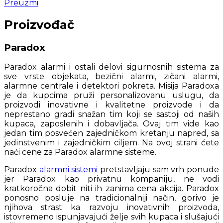
Preuzmi
Proizvođač
Paradox
Paradox alarmi i ostali delovi sigurnosnih sistema za
sve vrste objekata, bezični alarmi, zičani alarmi,
alarmne centrale i detektori pokreta. Misija Paradoxa
je da kupcima pruži personalizovanu uslugu, da
proizvodi inovativne i kvalitetne proizvode i da
neprestano gradi snažan tim koji se sastoji od naših
kupaca, zaposlenih i dobavljača. Ovaj tim vide kao
jedan tim posvećen zajedničkom kretanju napred, sa
jedinstvenim i zajedničkim ciljem. Na ovoj strani ćete
naći cene za Paradox alarmne sisteme.
Paradox
alarmni sistemi
pretstavljaju sam vrh ponude
jer Paradox kao privatnu kompaniju, ne vodi
kratkoročna dobit niti ih zanima cena akcija. Paradox
ponosno posluje na tradicionalniji način, gorivo je
njihova strast ka razvoju inovativnih proizvoda,
istovremeno ispunjavajući želje svih kupaca i slušajući