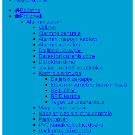
Početna
Proizvodi
Alarmni sistemi
Vidi sve
Alarmne centrale
Alarmni i napojni kablovi
Alarmni kompleti
Daljinski upravljači
Detektori curenja vode
Detektori dima
Javljači i upravljive utičnice
Kontrola pristupa
Daljinski za kapije
Elektromagnetne brave i nosači
RFID Čitači
RFID kartice
Tagovi za ulazna vrata
Magnetni prekidači
Napajanje za alarmne centrale
Panik tasteri
PVC kanalice, kutije, dozne
Rack ormani i oprema