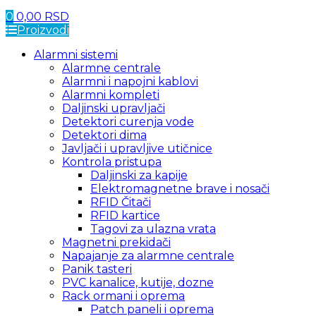
0
0,00
RSD
Proizvodi
Alarmni sistemi
Alarmne centrale
Alarmni i napojni kablovi
Alarmni kompleti
Daljinski upravljači
Detektori curenja vode
Detektori dima
Javljači i upravljive utičnice
Kontrola pristupa
Daljinski za kapije
Elektromagnetne brave i nosači
RFID Čitači
RFID kartice
Tagovi za ulazna vrata
Magnetni prekidači
Napajanje za alarmne centrale
Panik tasteri
PVC kanalice, kutije, dozne
Rack ormani i oprema
Patch paneli i oprema