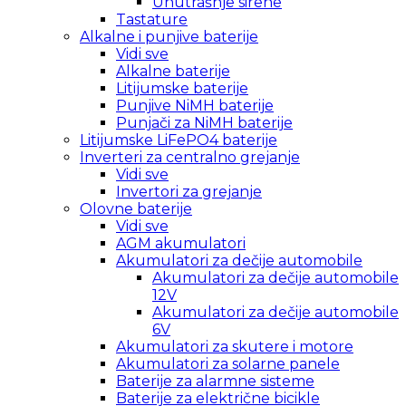
Unutrašnje sirene
Tastature
Alkalne i punjive baterije
Vidi sve
Alkalne baterije
Litijumske baterije
Punjive NiMH baterije
Punjači za NiMH baterije
Litijumske LiFePO4 baterije
Inverteri za centralno grejanje
Vidi sve
Invertori za grejanje
Olovne baterije
Vidi sve
AGM akumulatori
Akumulatori za dečije automobile
Akumulatori za dečije automobile
12V
Akumulatori za dečije automobile
6V
Akumulatori za skutere i motore
Akumulatori za solarne panele
Baterije za alarmne sisteme
Baterije za električne bicikle