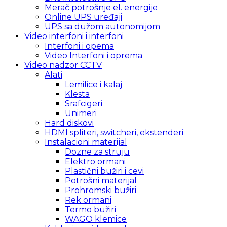
Merač potrošnje el. energije
Online UPS uređaji
UPS sa dužom autonomijom
Video interfoni i interfoni
Interfoni i opema
Video Interfoni i oprema
Video nadzor CCTV
Alati
Lemilice i kalaj
Klesta
Srafcigeri
Unimeri
Hard diskovi
HDMI spliteri, switcheri, ekstenderi
Instalacioni materijal
Dozne za struju
Elektro ormani
Plastični bužiri i cevi
Potrošni materijal
Prohromski bužiri
Rek ormani
Termo bužiri
WAGO klemice