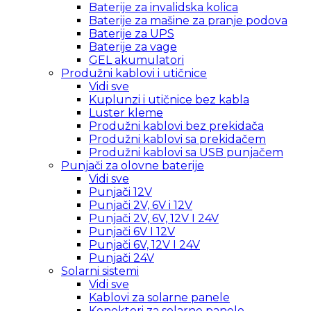
Baterije za invalidska kolica
Baterije za mašine za pranje podova
Baterije za UPS
Baterije za vage
GEL akumulatori
Produžni kablovi i utičnice
Vidi sve
Kuplunzi i utičnice bez kabla
Luster kleme
Produžni kablovi bez prekidača
Produžni kablovi sa prekidačem
Produžni kablovi sa USB punjačem
Punjači za olovne baterije
Vidi sve
Punjači 12V
Punjači 2V, 6V i 12V
Punjači 2V, 6V, 12V I 24V
Punjači 6V I 12V
Punjači 6V, 12V I 24V
Punjači 24V
Solarni sistemi
Vidi sve
Kablovi za solarne panele
Konektori za solarne panele