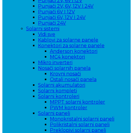
Punjači 2V, 6V i 12V
Punjači 2V, 6V, 12V I 24V
Punjači 6V I 12V
Punjači 6V, 12V I 24V
Punjači 24V
Solarni sistemi
Vidi sve
Kablovi za solarne panele
Konektori za solarne panele
Anderson konektori
MC4 konektori
Mikro inverteri
Nosači solarnih panela
Krovni nosači
Ostali nosači panela
Solarni akumulatori
Solarni kompleti
Solarni kontroleri
MPPT solarni kontroler
PWM kontroler
Solarni paneli
Monokristalni solarni paneli
Polikristalni solarni paneli
Preklopivi solarni paneli