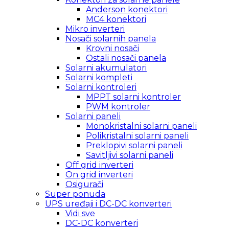
Anderson konektori
MC4 konektori
Mikro inverteri
Nosači solarnih panela
Krovni nosači
Ostali nosači panela
Solarni akumulatori
Solarni kompleti
Solarni kontroleri
MPPT solarni kontroler
PWM kontroler
Solarni paneli
Monokristalni solarni paneli
Polikristalni solarni paneli
Preklopivi solarni paneli
Savitljivi solarni paneli
Off grid inverteri
On grid inverteri
Osigurači
Super ponuda
UPS uređaji i DC-DC konverteri
Vidi sve
DC-DC konverteri