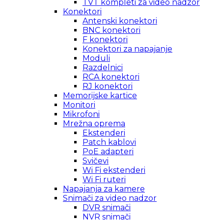
TVT kompleti za video nadzor
Konektori
Antenski konektori
BNC konektori
F konektori
Konektori za napajanje
Moduli
Razdelnici
RCA konektori
RJ konektori
Memorijske kartice
Monitori
Mikrofoni
Mrežna oprema
Ekstenderi
Patch kablovi
PoE adapteri
Svičevi
Wi Fi ekstenderi
Wi Fi ruteri
Napajanja za kamere
Snimači za video nadzor
DVR snimači
NVR snimači