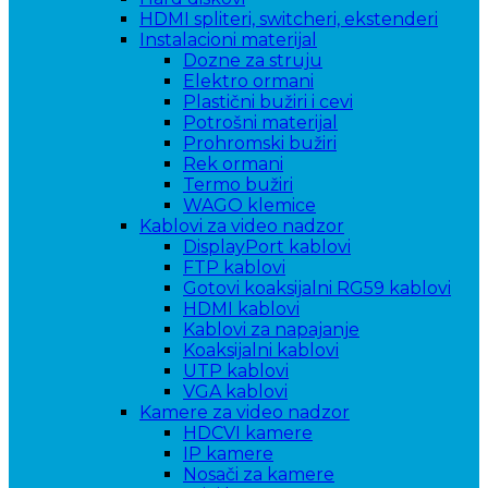
HDMI spliteri, switcheri, ekstenderi
Instalacioni materijal
Dozne za struju
Elektro ormani
Plastični bužiri i cevi
Potrošni materijal
Prohromski bužiri
Rek ormani
Termo bužiri
WAGO klemice
Kablovi za video nadzor
DisplayPort kablovi
FTP kablovi
Gotovi koaksijalni RG59 kablovi
HDMI kablovi
Kablovi za napajanje
Koaksijalni kablovi
UTP kablovi
VGA kablovi
Kamere za video nadzor
HDCVI kamere
IP kamere
Nosači za kamere