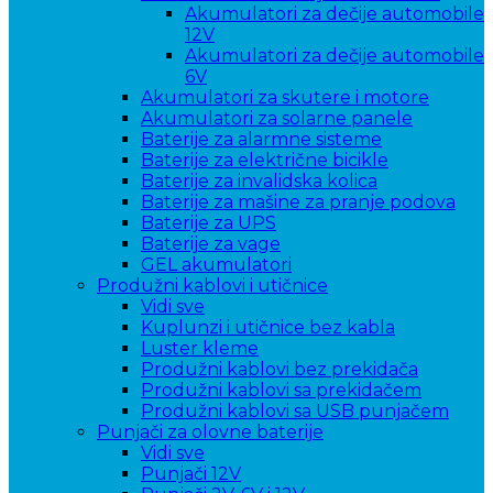
Akumulatori za dečije automobile
12V
Akumulatori za dečije automobile
6V
Akumulatori za skutere i motore
Akumulatori za solarne panele
Baterije za alarmne sisteme
Baterije za električne bicikle
Baterije za invalidska kolica
Baterije za mašine za pranje podova
Baterije za UPS
Baterije za vage
GEL akumulatori
Produžni kablovi i utičnice
Vidi sve
Kuplunzi i utičnice bez kabla
Luster kleme
Produžni kablovi bez prekidača
Produžni kablovi sa prekidačem
Produžni kablovi sa USB punjačem
Punjači za olovne baterije
Vidi sve
Punjači 12V