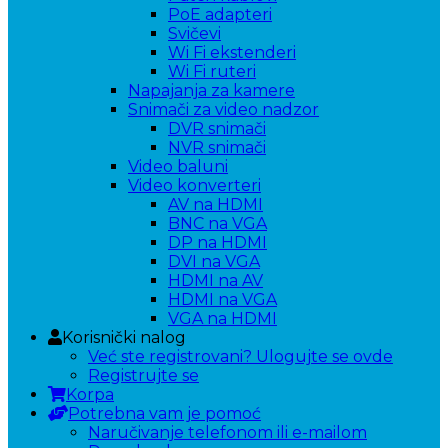
PoE adapteri
Svičevi
Wi Fi ekstenderi
Wi Fi ruteri
Napajanja za kamere
Snimači za video nadzor
DVR snimači
NVR snimači
Video baluni
Video konverteri
AV na HDMI
BNC na VGA
DP na HDMI
DVI na VGA
HDMI na AV
HDMI na VGA
VGA na HDMI
Korisnički nalog
Već ste registrovani? Ulogujte se ovde
Registrujte se
Korpa
Potrebna vam je pomoć
Naručivanje telefonom ili e-mailom