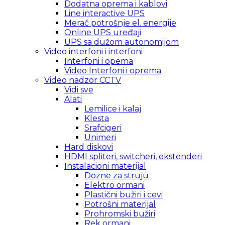
Dodatna oprema i kablovi
Line interactive UPS
Merač potrošnje el. energije
Online UPS uređaji
UPS sa dužom autonomijom
Video interfoni i interfoni
Interfoni i opema
Video Interfoni i oprema
Video nadzor CCTV
Vidi sve
Alati
Lemilice i kalaj
Klesta
Srafcigeri
Unimeri
Hard diskovi
HDMI spliteri, switcheri, ekstenderi
Instalacioni materijal
Dozne za struju
Elektro ormani
Plastični bužiri i cevi
Potrošni materijal
Prohromski bužiri
Rek ormani