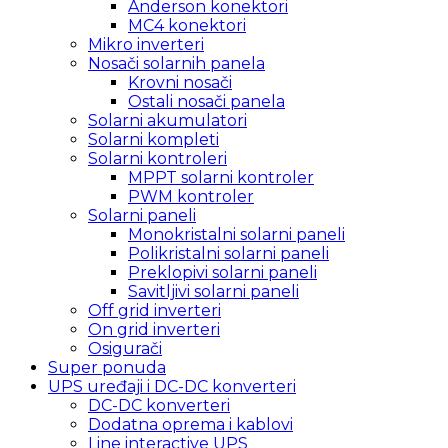
Anderson konektori
MC4 konektori
Mikro inverteri
Nosači solarnih panela
Krovni nosači
Ostali nosači panela
Solarni akumulatori
Solarni kompleti
Solarni kontroleri
MPPT solarni kontroler
PWM kontroler
Solarni paneli
Monokristalni solarni paneli
Polikristalni solarni paneli
Preklopivi solarni paneli
Savitljivi solarni paneli
Off grid inverteri
On grid inverteri
Osigurači
Super ponuda
UPS uređaji i DC-DC konverteri
DC-DC konverteri
Dodatna oprema i kablovi
Line interactive UPS