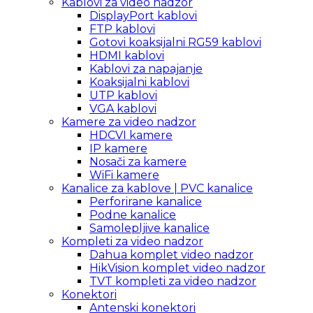
Kablovi za video nadzor
DisplayPort kablovi
FTP kablovi
Gotovi koaksijalni RG59 kablovi
HDMI kablovi
Kablovi za napajanje
Koaksijalni kablovi
UTP kablovi
VGA kablovi
Kamere za video nadzor
HDCVI kamere
IP kamere
Nosači za kamere
WiFi kamere
Kanalice za kablove | PVC kanalice
Perforirane kanalice
Podne kanalice
Samolepljive kanalice
Kompleti za video nadzor
Dahua komplet video nadzor
HikVision komplet video nadzor
TVT kompleti za video nadzor
Konektori
Antenski konektori