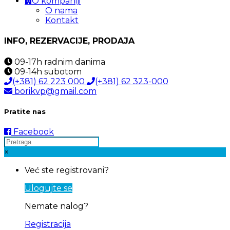
O kompaniji
O nama
Kontakt
INFO, REZERVACIJE, PRODAJA
09-17h
radnim danima
09-14h
subotom
(+381) 62 223 000
(+381) 62 323-000
borikvp@gmail.com
Pratite nas
Facebook
×
Već ste registrovani?
Ulogujte se
Nemate nalog?
Registracija