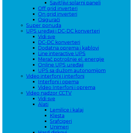
Savitljivi solarni paneli
Off grid inverteri
On grid inverteri
Osigurači
Super ponuda
UPS uređaji i DC-DC konverteri
Vidi sve
DC-DC konverteri
Dodatna oprema i kablovi
Line interactive UPS
Merač potrošnje el. energije
Online UPS uređaji
UPS sa dužom autonomijom
Video interfoni i interfoni
Interfoni i opema
Video Interfoni i oprema
Video nadzor CCTV
Vidi sve
Alati
Lemilice i kalaj
Klesta
Srafcigeri
Unimeri
Hard diskovi