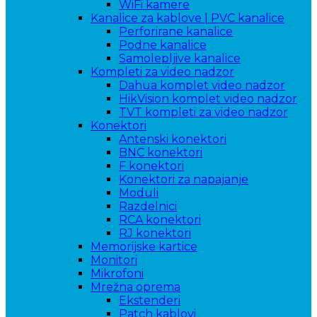
WiFi kamere
Kanalice za kablove | PVC kanalice
Perforirane kanalice
Podne kanalice
Samolepljive kanalice
Kompleti za video nadzor
Dahua komplet video nadzor
HikVision komplet video nadzor
TVT kompleti za video nadzor
Konektori
Antenski konektori
BNC konektori
F konektori
Konektori za napajanje
Moduli
Razdelnici
RCA konektori
RJ konektori
Memorijske kartice
Monitori
Mikrofoni
Mrežna oprema
Ekstenderi
Patch kablovi