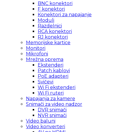
BNC konektori
F konektori
Konektori za napajanje
Moduli
Razdelnici
RCA konektori
RJ konektori
Memorijske kartice
Monitori
Mikrofoni
Mrežna oprema
Ekstenderi
Patch kablovi
PoE adapteri
Svičevi
Wi Fi ekstenderi
Wi Fi ruteri
Napajanja za kamere
Snimači za video nadzor
DVR snimači
NVR snimači
Video baluni
Video konverteri