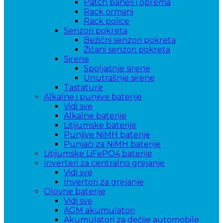
Patch paneli i oprema
Rack ormani
Rack police
Senzori pokreta
Bežični senzori pokreta
Žičani senzori pokreta
Sirene
Spoljašnje sirene
Unutrašnje sirene
Tastature
Alkalne i punjive baterije
Vidi sve
Alkalne baterije
Litijumske baterije
Punjive NiMH baterije
Punjači za NiMH baterije
Litijumske LiFePO4 baterije
Inverteri za centralno grejanje
Vidi sve
Invertori za grejanje
Olovne baterije
Vidi sve
AGM akumulatori
Akumulatori za dečije automobile