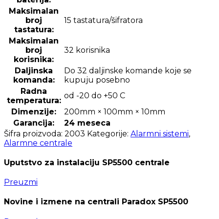
Maksimalan
broj
15 tastatura/šifratora
tastatura:
Maksimalan
broj
32 korisnika
korisnika:
Daljinska
Do 32 daljinske komande koje se
komanda:
kupuju posebno
Radna
od -20 do +50 C
temperatura:
Dimenzije:
200mm × 100mm × 10mm
Garancija:
24 meseca
Šifra proizvoda:
2003
Kategorije:
Alarmni sistemi
,
Alarmne centrale
Uputstvo za instalaciju SP5500 centrale
Preuzmi
Novine i izmene na centrali Paradox SP5500