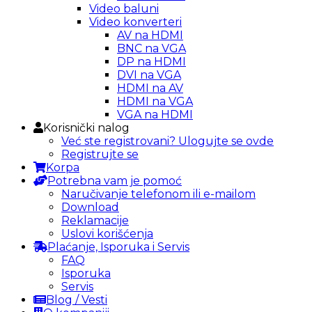
Video baluni
Video konverteri
AV na HDMI
BNC na VGA
DP na HDMI
DVI na VGA
HDMI na AV
HDMI na VGA
VGA na HDMI
Korisnički nalog
Već ste registrovani? Ulogujte se ovde
Registrujte se
Korpa
Potrebna vam je pomoć
Naručivanje telefonom ili e-mailom
Download
Reklamacije
Uslovi korišćenja
Plaćanje, Isporuka i Servis
FAQ
Isporuka
Servis
Blog / Vesti