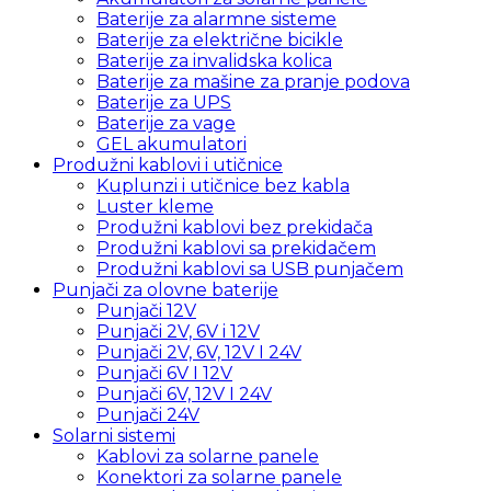
Baterije za alarmne sisteme
Baterije za električne bicikle
Baterije za invalidska kolica
Baterije za mašine za pranje podova
Baterije za UPS
Baterije za vage
GEL akumulatori
Produžni kablovi i utičnice
Kuplunzi i utičnice bez kabla
Luster kleme
Produžni kablovi bez prekidača
Produžni kablovi sa prekidačem
Produžni kablovi sa USB punjačem
Punjači za olovne baterije
Punjači 12V
Punjači 2V, 6V i 12V
Punjači 2V, 6V, 12V I 24V
Punjači 6V I 12V
Punjači 6V, 12V I 24V
Punjači 24V
Solarni sistemi
Kablovi za solarne panele
Konektori za solarne panele