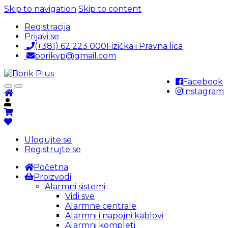
Skip to navigation
Skip to content
Registracija
Prijavi se
(+381) 62 223 000
Fizička i Pravna lica
borikvp@gmail.com
Facebook
Instagram
Ulogujte se
Registrujte se
Početna
Proizvodi
Alarmni sistemi
Vidi sve
Alarmne centrale
Alarmni i napojni kablovi
Alarmni kompleti