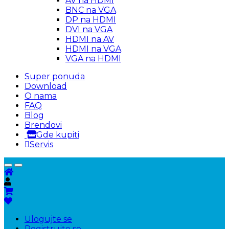
AV na HDMI
BNC na VGA
DP na HDMI
DVI na VGA
HDMI na AV
HDMI na VGA
VGA na HDMI
Super ponuda
Download
O nama
FAQ
Blog
Brendovi
Gde kupiti
Servis
Ulogujte se
Registrujte se