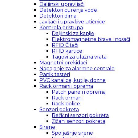
Daljinski upravljači
Detektori curenja vode
Detektori dima
Javljači i upravljive utičnice
Kontrola pristupa
Daljinski za kapije
Elektromagnetne brave i nosači
RFID Čitači
RFID kartice
Tagovi za ulazna vrata
Magnetni prekidači
Napajanje za alarmne centrale
Panik tasteri
PVC kanalice, kutije, dozne
Rack ormani i oprema
Patch paneli i oprema
Rack ormani
Rack police
Senzori pokreta
Bežični senzori pokreta
Žičani senzori pokreta
Sirene
Spoljašnje sirene