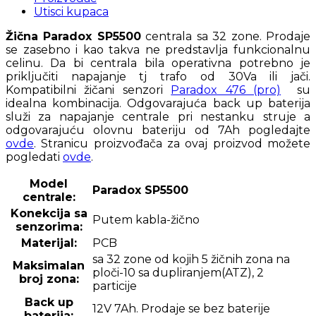
Utisci kupaca
Žična Paradox SP5500
centrala sa 32 zone. Prodaje
se zasebno i kao takva ne predstavlja funkcionalnu
celinu. Da bi centrala bila operativna potrebno je
priključiti napajanje tj trafo od 30Va ili jači.
Kompatibilni žičani senzori
Paradox 476 (pro)
su
idealna kombinacija. Odgovarajuća back up baterija
služi za napajanje centrale pri nestanku struje a
odgovarajuću olovnu bateriju od 7Ah pogledajte
ovde
. Stranicu proizvođača za ovaj proizvod možete
pogledati
ovde
.
Model
Paradox SP5500
centrale:
Konekcija sa
Putem kabla-žično
senzorima:
Materijal:
PCB
sa 32 zone od kojih 5 žičnih zona na
Maksimalan
ploči-10 sa dupliranjem(ATZ), 2
broj zona:
particije
Back up
12V 7Ah. Prodaje se bez baterije
baterija: