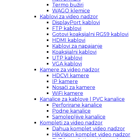
Termo bužiri
WAGO klemice
Kablovi za video nadzor
DisplayPort kablovi
FTP kablovi
Gotovi koaksijalni RG59 kablovi
HDMI kablovi
Kablovi za napajanje
Koaksijalni kablovi
UTP kablovi
VGA kablovi
Kamere za video nadzor
HDCVI kamere
IP kamere
Nosači za kamere
WiFi kamere
Kanalice za kablove | PVC kanalice
Perforirane kanalice
Podne kanalice
Samolepljive kanalice
Kompleti za video nadzor
Dahua komplet video nadzor
HikVision komplet video nadzor