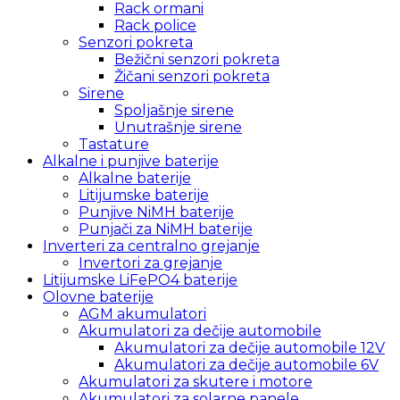
Rack ormani
Rack police
Senzori pokreta
Bežični senzori pokreta
Žičani senzori pokreta
Sirene
Spoljašnje sirene
Unutrašnje sirene
Tastature
Alkalne i punjive baterije
Alkalne baterije
Litijumske baterije
Punjive NiMH baterije
Punjači za NiMH baterije
Inverteri za centralno grejanje
Invertori za grejanje
Litijumske LiFePO4 baterije
Olovne baterije
AGM akumulatori
Akumulatori za dečije automobile
Akumulatori za dečije automobile 12V
Akumulatori za dečije automobile 6V
Akumulatori za skutere i motore
Akumulatori za solarne panele