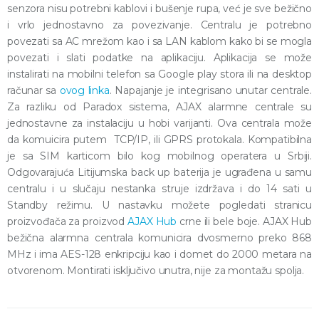
senzora nisu potrebni kablovi i bušenje rupa, već je sve bežično
i vrlo jednostavno za povezivanje. Centralu je potrebno
povezati sa AC mrežom kao i sa LAN kablom kako bi se mogla
povezati i slati podatke na aplikaciju. Aplikacija se može
instalirati na mobilni telefon sa Google play stora ili na desktop
računar sa
ovog linka
. Napajanje je integrisano unutar centrale.
Za razliku od Paradox sistema, AJAX alarmne centrale su
jednostavne za instalaciju u hobi varijanti. Ova centrala može
da komuicira putem TCP/IP, ili GPRS protokala. Kompatibilna
je sa SIM karticom bilo kog mobilnog operatera u Srbiji.
Odgovarajuća Litijumska back up baterija je ugrađena u samu
centralu i u slučaju nestanka struje izdržava i do 14 sati u
Standby režimu. U nastavku možete pogledati stranicu
proizvođača za proizvod
AJAX Hub
crne ili bele boje. AJAX Hub
bežična alarmna centrala komunicira dvosmerno preko 868
MHz i ima AES-128 enkripciju kao i domet do 2000 metara na
otvorenom. Montirati isključivo unutra, nije za montažu spolja.