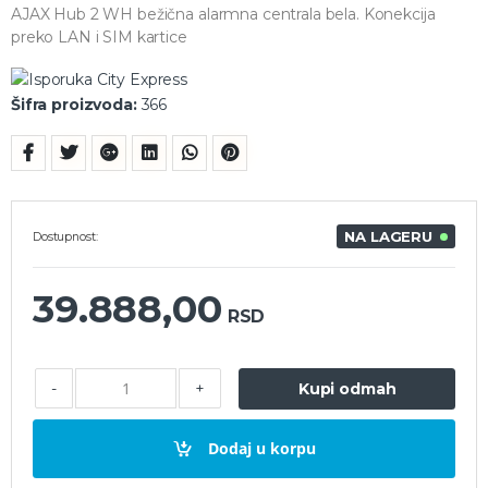
AJAX Hub 2 WH bežična alarmna centrala bela. Konekcija
preko LAN i SIM kartice
Šifra proizvoda:
366
NA LAGERU
Dostupnost:
39.888,00
RSD
-
+
Kupi odmah
Dodaj u korpu