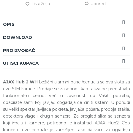
Lista želja
Uporedi
OPIS
DOWNLOAD
PROIZVOĐAČ
UTISCI KUPACA
AJAX Hub 2 WH
bežični alarmni panel/centrala sa dva slota za
dve SIM kartice. Prodaje se zasebno i kao takva ne predstavlja
funkcionalnu celinu, već u zavisnosti od Vaših potreba,
odabirate sami koji javljač događaja će činiti sistem. U ponudi
su veliki spektar javljača pokreta, javljača požara, proboja stakla,
detektora vlage i drugih senzora. Za pregled slika sa senzora
koji imaju i kamere, potrebno je instaliradi AJAX Hub2. Ceo
koncept ove centrale je zamišljen tako da vam za ugradnju