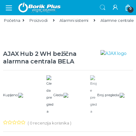
Skip to navigation
Skip to content
0
Početna
Proizvodi
Alarmni sistemi
Alarmne centrale
AJAX Hub 2 WH bežična
alarmna centrala BELA
Kupljeno:
Gleda:
Broj pregleda:
(
0
recenzija korisnika )