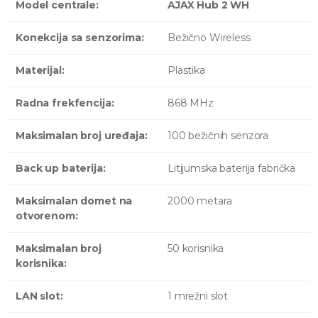
Model centrale:
AJAX Hub 2 WH
Konekcija sa senzorima:
Bežično Wireless
Materijal:
Plastika
Radna frekfencija:
868 MHz
Maksimalan broj uređaja:
100 bežičnih senzora
Back up baterija:
Litijumska baterija fabrička
Maksimalan domet na
2000 metara
otvorenom:
Maksimalan broj
50 korisnika
korisnika:
LAN slot:
1 mrežni slot