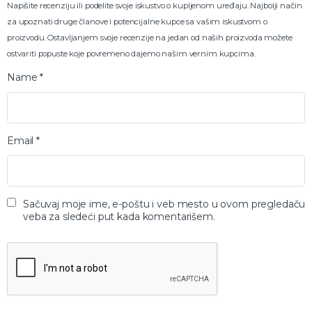
Napišite recenziju ili podelite svoje iskustvo o kupljenom uređaju. Najbolji način
za upoznati druge članove i potencijalne kupce sa vašim iskustvom o
proizvodu. Ostavljanjem svoje recenzije na jedan od naših proizvoda možete
ostvariti popuste koje povremeno dajemo našim vernim kupcima.
Name
*
Email
*
Sačuvaj moje ime, e-poštu i veb mesto u ovom pregledaču
veba za sledeći put kada komentarišem.