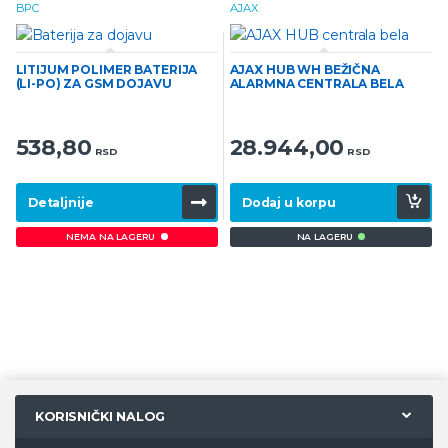
BPC
AJAX
LITIJUM POLIMER BATERIJA
AJAX HUB WH BEŽIČNA
(LI-PO) ZA GSM DOJAVU
ALARMNA CENTRALA BELA
538,80
28.944,00
RSD
RSD
Detaljnije
Dodaj u korpu
NEMA NA LAGERU
NA LAGERU
KORISNIČKI NALOG