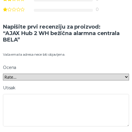
0
Napišite prvi recenziju za proizvod:
“AJAX Hub 2 WH bežična alarmna centrala
BELA”
Vaša emaila adresa nece biti objavljena.
Ocena
Utisak