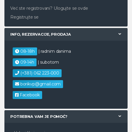
Već ste registrovani?
Ulogujte se ovde
Registrujte se
INFO, REZERVACIJE, PRODAJA
08-18h
| radnim danima
09-14h
| subotom
(+381) 062 223-000
borikvp@gmail.com
Facebook
POTREBNA VAM JE POMOĆ?