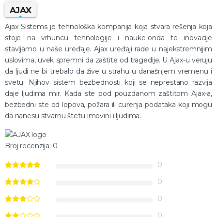
AJAX
Ajax Sistems je tehnološka kompanija koja stvara rešenja koja
stoje na vrhuncu tehnologije i nauke-onda te inovacije
stavljamo u naše uređaje. Ajax uređaji rade u najekstremnijim
uslovima, uvek spremni da zaštite od tragedije. U Ajax-u veruju
da ljudi ne bi trebalo da žive u strahu u današnjem vremenu i
svetu. Njihov sistem bezbednosti koji se neprestano razvija
daje ljudima mir. Kada ste pod pouzdanom zaštitom Ajax-a,
bezbedni ste od lopova, požara ili curenja podataka koji mogu
da nanesu stvarnu štetu imovini i ljudima.
Broj recenzija: 0
0
0
0
0