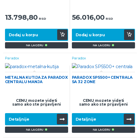
13.798,80
56.016,00
RSD
RSD
Dodaj u korpu
Dodaj u korpu
NA LAGERU
NA LAGERU
Paradox
Paradox
METALNA KUTIJA ZA PARADOX
PARADOX SP5500+ CENTRALA
CENTRALU MANJA
SA 32 ZONE
CENU mozete videti
CENU mozete videti
samo ako ste prijavljeni
samo ako ste prijavljeni
Detaljnije
Detaljnije
NA LAGERU
NA LAGERU