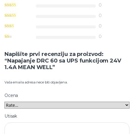
0
0
0
0
Napišite prvi recenziju za proizvod:
“Napajanje DRC 60 sa UPS funkcijom 24V
1.4A MEAN WELL”
Vaša emaila adresa nece biti objavljena.
Ocena
Utisak