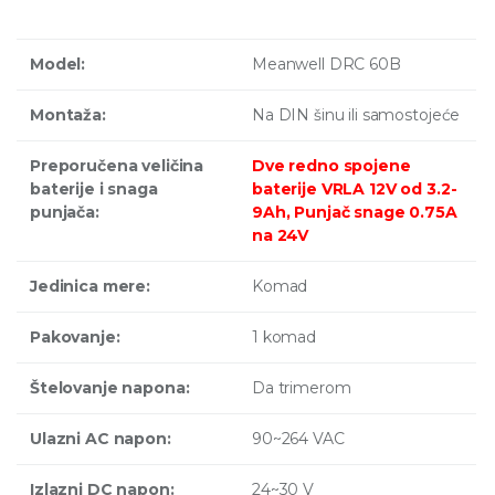
Model:
Meanwell DRC 60B
Montaža:
Na DIN šinu ili samostojeće
Preporučena veličina
Dve redno spojene
baterije i snaga
baterije VRLA 12V od 3.2-
punjača:
9Ah, Punjač snage 0.75A
na 24V
Jedinica mere:
Komad
Pakovanje:
1 komad
Štelovanje napona:
Da trimerom
Ulazni AC napon:
90~264 VAC
Izlazni DC napon:
24~30 V