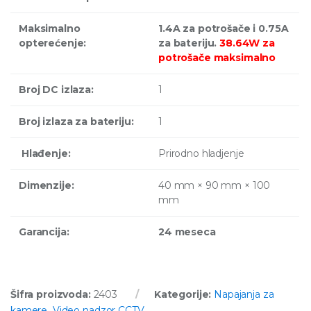
Maksimalno
1.4A za potrošače i 0.75A
opterećenje:
za bateriju.
38.64W za
potrošače maksimalno
Broj DC izlaza:
1
Broj izlaza za bateriju:
1
Hlađenje:
Prirodno hladjenje
Dimenzije:
40 mm × 90 mm × 100
mm
Garancija:
24 meseca
Šifra proizvoda:
2403
Kategorije:
Napajanja za
kamere
,
Video nadzor CCTV