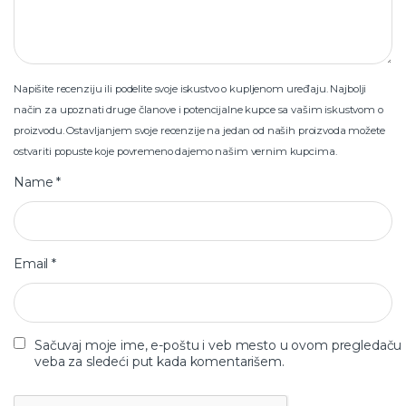
Napišite recenziju ili podelite svoje iskustvo o kupljenom uređaju. Najbolji
način za upoznati druge članove i potencijalne kupce sa vašim iskustvom o
proizvodu. Ostavljanjem svoje recenzije na jedan od naših proizvoda možete
ostvariti popuste koje povremeno dajemo našim vernim kupcima.
Name
*
Email
*
Sačuvaj moje ime, e-poštu i veb mesto u ovom pregledaču
veba za sledeći put kada komentarišem.