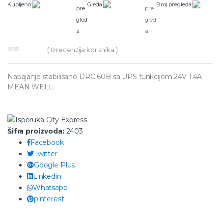
Kupljeno:
Gleda:
Broj pregleda:
(
0
recenzija korisnika )
Napajanje stabilisano DRC 60B sa UPS funkcijom 24V 1.4A
MEAN WELL.
Šifra proizvoda:
2403
Facebook
Twitter
Google Plus
Linkedin
Whatsapp
pinterest