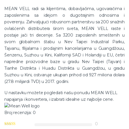
MEAN VELL radi sa klijentima, dobavljačima, ugovaračima i
zaposlenima sa idejom o dugotrajnim odnosima i
poverenju. Zahvaljujući robusnom partnerstvu sa 200 snažnih
ovlašćenih distributera širom sveta, MEAN VELL raste i
postaje jači tri decenije. Sa 3200 zaposlenih smeštenih u
svom globalnom štabu u Nev Taipei Industrial Parku,
Tajvanu, filijalama i prodajnim kancelarijama u Guangdžouu,
Šenzenu, Suzhou u Kini, Kaliforniji SAD i Holandiji u EU, četiri
napredne proizvodne baze u gradu Nev Taipei (Tajvan) i
Tianhe Distrikta i Huadu Distrikta u Guangdžou, u gradu
Suzhou u Kini, ostvaruje ukupan prihod od 927 miliona dolara
(27.8 milijardi TVD) u 2017. godini.
U nastavku možete pogledati našu ponudu MEAN WELL
napajanja i konvertera, i izabrati idealne uz najbolje cene.
Broj recenzija: 0
0