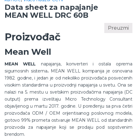
Data sheet za napajanje
MEAN WELL DRC 60B
Preuzmi
Proizvođač
Mean Well
MEAN WELL
napajanja, konverteri i ostala oprema
sigurnosnih sistema
.
MEAN WELL kompanija je osnovana
1982. godine, i jedan je od nekoliko proizvođača posvećenih
visokim standardima u proizvodnji napajanja u svetu. Ona se
nalazi na 5. mestu u svetskim proizvođačima napajanja (DC
output) prema izveštaju Micro Technology Consultant
objavljenog u martu 2017. godine. U poređenju sa prva četiri
proizvođača ODM / OEM orijentisanog poslovnog modela,
gotovo 99% prometa ostvaruje MEAN WELL od standardnih
proizvoda za napajanje koji se prodaju pod sopstvenim
brendom.