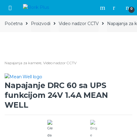
Skip to navigation
Skip to content
0
Početna
Proizvodi
Video nadzor CCTV
Napajanja za
Napajanja za kamere
,
Video nadzor CCTV
Napajanje DRC 60 sa UPS
funkcijom 24V 1.4A MEAN
WELL