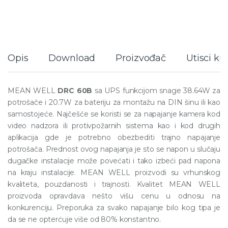
Opis
Download
Proizvođač
Utisci k
MEAN WELL
DRC 60B
sa UPS funkcijom snage 38.64W za
potrošače i 20.7W za bateriju za montažu na DIN šinu ili kao
samostojeće. Najčešće se koristi se za napajanje kamera kod
video nadzora ili protivpožarnih sistema kao i kod drugih
aplikacija gde je potrebno obezbediti trajno napajanje
potrošača. Prednost ovog napajanja je sto se napon u slučaju
dugačke instalacije može povećati i tako izbeći pad napona
na kraju instalacije. MEAN WELL proizvodi su vrhunskog
kvaliteta, pouzdanosti i trajnosti. Kvalitet MEAN WELL
proizvoda opravdava nešto višu cenu u odnosu na
konkurenciju. Preporuka za svako napajanje bilo kog tipa je
da se ne opterćuje više od 80% konstantno.