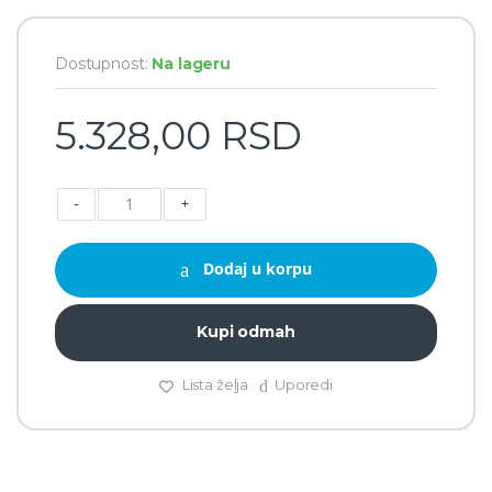
Dostupnost:
Na lageru
5.328,00
RSD
-
+
Dodaj u korpu
Kupi odmah
Lista želja
Uporedi