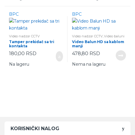
BPC
BPC
Video nadzor CCTV
Video nadzor CCTV
,
Video baluni
Tamper prekidač sa tri
Video Balun HD sa kablom
kontakta
manji
180,00
RSD
478,80
RSD
Na lageru
Nema na lageru
KORISNIČKI NALOG