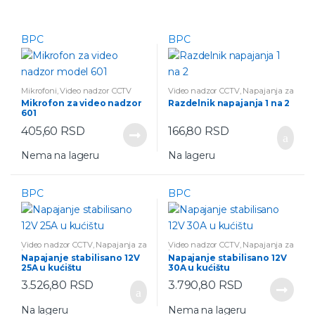
BPC
BPC
Mikrofoni
,
Video nadzor CCTV
Video nadzor CCTV
,
Napajanja za
kamere
Mikrofon za video nadzor
Razdelnik napajanja 1 na 2
601
405,60
RSD
166,80
RSD
Nema na lageru
Na lageru
BPC
BPC
Video nadzor CCTV
,
Napajanja za
Video nadzor CCTV
,
Napajanja za
kamere
kamere
Napajanje stabilisano 12V
Napajanje stabilisano 12V
25A u kućištu
30A u kućištu
3.526,80
RSD
3.790,80
RSD
Na lageru
Nema na lageru