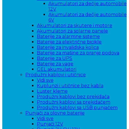
Akumulatori za dečije automobile
12V
Akumulatori za dečije automobile
6V
Akumulatori za skutere i motore
Akumulatori za solarne panele
Baterije za alarmne sisteme
Baterije za električne bicikle
Baterije za invalidska kolica
Baterije za mašine za pranje podova
Baterije za UPS
Baterije za vage
GEL akumulatori
Produžni kablovi i utičnice
Vidi sve
Kuplunzi i utičnice bez kabla
Luster kleme
Produžni kablovi bez prekidača
Produžni kablovi sa prekidačem
Produžni kablovi sa USB punjačem
Punjači za olovne baterije
Vidi sve
Punjači 12V