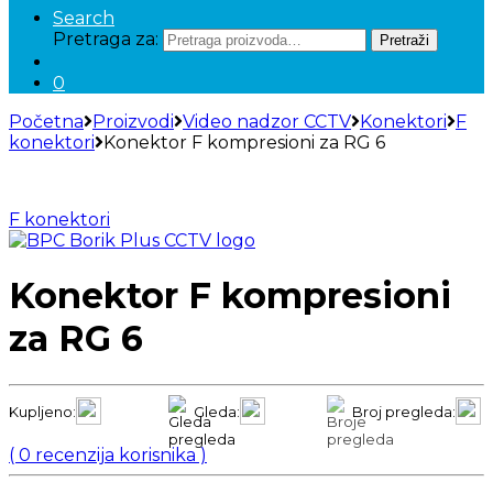
Search
Pretraga za:
Pretraži
0
Početna
Proizvodi
Video nadzor CCTV
Konektori
F
konektori
Konektor F kompresioni za RG 6
F konektori
Konektor F kompresioni
za RG 6
Kupljeno:
Gleda:
Broj pregleda:
(
0
recenzija korisnika )