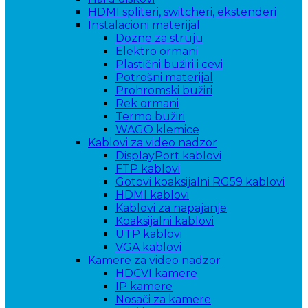
HDMI spliteri, switcheri, ekstenderi
Instalacioni materijal
Dozne za struju
Elektro ormani
Plastični bužiri i cevi
Potrošni materijal
Prohromski bužiri
Rek ormani
Termo bužiri
WAGO klemice
Kablovi za video nadzor
DisplayPort kablovi
FTP kablovi
Gotovi koaksijalni RG59 kablovi
HDMI kablovi
Kablovi za napajanje
Koaksijalni kablovi
UTP kablovi
VGA kablovi
Kamere za video nadzor
HDCVI kamere
IP kamere
Nosači za kamere