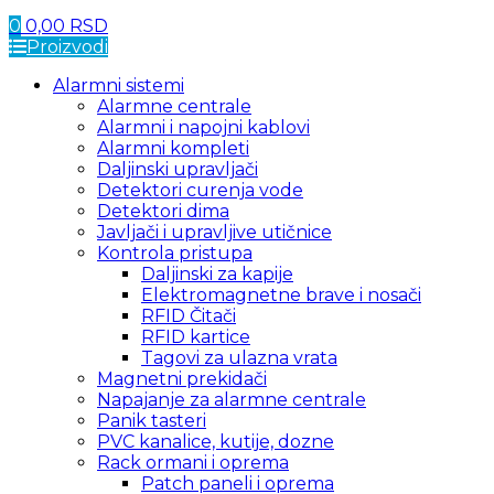
0
0,00
RSD
Proizvodi
Alarmni sistemi
Alarmne centrale
Alarmni i napojni kablovi
Alarmni kompleti
Daljinski upravljači
Detektori curenja vode
Detektori dima
Javljači i upravljive utičnice
Kontrola pristupa
Daljinski za kapije
Elektromagnetne brave i nosači
RFID Čitači
RFID kartice
Tagovi za ulazna vrata
Magnetni prekidači
Napajanje za alarmne centrale
Panik tasteri
PVC kanalice, kutije, dozne
Rack ormani i oprema
Patch paneli i oprema