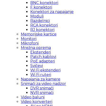
BNC konektori
F konektori
Konektori za napajanje
Moduli
Razdelnici
RCA konektori
RJ konektori
Memorijske kartice
Monitori
Mikrofoni
Mrežna oprema
Ekstenderi
Patch kablovi
PoE adapteri
Svičevi
Wi Fi ekstenderi
Wi Fi ruteri
Napajanja za kamere
Snimači za video nadzor
DVR snimači
NVR snimači
Video baluni
Video konverteri