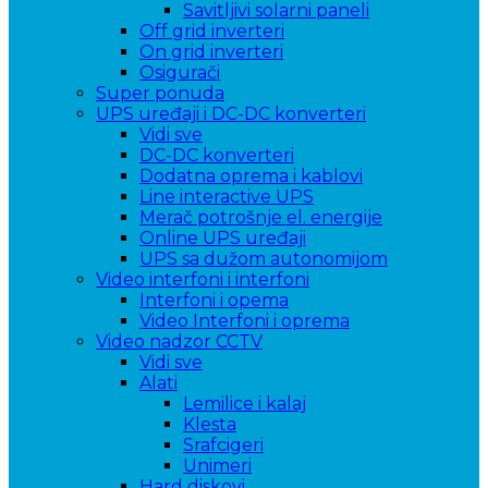
Savitljivi solarni paneli
Off grid inverteri
On grid inverteri
Osigurači
Super ponuda
UPS uređaji i DC-DC konverteri
Vidi sve
DC-DC konverteri
Dodatna oprema i kablovi
Line interactive UPS
Merač potrošnje el. energije
Online UPS uređaji
UPS sa dužom autonomijom
Video interfoni i interfoni
Interfoni i opema
Video Interfoni i oprema
Video nadzor CCTV
Vidi sve
Alati
Lemilice i kalaj
Klesta
Srafcigeri
Unimeri
Hard diskovi