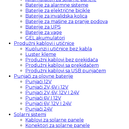
Baterije za alarmne sisteme
Baterije za električne bicikle
Baterije za invalidska kolica
Baterije za mašine za pranje podova
Baterije za UPS
Baterije za vage
GEL akumulatori
Produžni kablovi i utičnice
Kuplunzi i utičnice bez kabla
Luster kleme
Produžni kablovi bez prekidača
Produžni kablovi sa prekidačem
Produžni kablovi sa USB punjačem
Punjači za olovne baterije
Punjači 12V
Punjači 2V, 6V i 12V
Punjači 2V, 6V, 12V I 24V
Punjači 6V I 12V
Punjači 6V, 12V I 24V
Punjači 24V
Solarni sistemi
Kablovi za solarne panele
Konektori za solarne panele