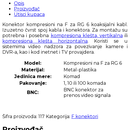
Opis
Proizvođač
Utisci kupaca
Konektor kompresioni na F za RG 6 koaksijalni kabl.
Izuzetno čvrst spoj kabla i konektora. Za montažu su
potrebna i posebna
kompresiona klešta, vertikalna
ili
kompresiona klešta horizontalna
. Koristi se u
sistemima video nadzora za povezivanje kamere i
DVR-a, kao i kod inetnet i TV provajdera.
Model:
Kompresioni na F za RG 6
Materijal:
Metal-plastika
Jedinica mere:
Komad
Pakovanje:
1, 10 ili 100 komada
BNC konektor za
BNC:
prenos video signala
Šifra proizvoda:
117
Kategorija:
F konektori
Proizvođač