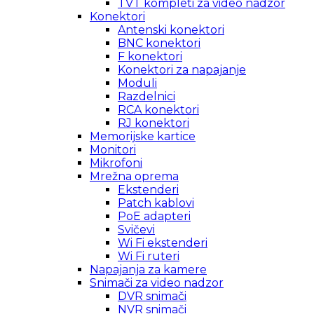
TVT kompleti za video nadzor
Konektori
Antenski konektori
BNC konektori
F konektori
Konektori za napajanje
Moduli
Razdelnici
RCA konektori
RJ konektori
Memorijske kartice
Monitori
Mikrofoni
Mrežna oprema
Ekstenderi
Patch kablovi
PoE adapteri
Svičevi
Wi Fi ekstenderi
Wi Fi ruteri
Napajanja za kamere
Snimači za video nadzor
DVR snimači
NVR snimači