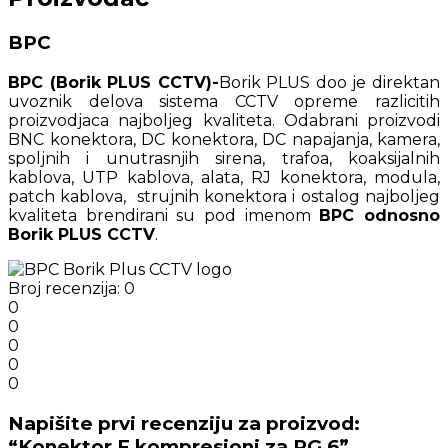
BPC
BPC (Borik PLUS CCTV)-
Borik PLUS doo je direktan
uvoznik delova sistema CCTV opreme razlicitih
proizvodjaca najboljeg kvaliteta. Odabrani proizvodi
BNC konektora, DC konektora, DC napajanja, kamera,
spoljnih i unutrasnjih sirena, trafoa, koaksijalnih
kablova, UTP kablova, alata, RJ konektora, modula,
patch kablova, strujnih konektora i ostalog najboljeg
kvaliteta brendirani su pod imenom
BPC odnosno
Borik PLUS CCTV
.
Broj recenzija: 0
0
0
0
0
0
Napišite prvi recenziju za proizvod:
“Konektor F kompresioni za RG 6”