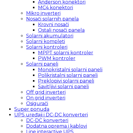
Anderson konektori
MC4 konektori
Mikro inverteri
Nosači solarnih panela
Krovni nosači
Ostali nosači panela
Solarni akumulatori
Solarni kompleti
Solarni kontroleri
MPPT solarni kontroler
PWM kontroler
Solarni paneli
Monokristalni solarni paneli
Polikristalni solarni paneli
Preklopivi solarni paneli
Savitljivi solarni paneli
Off grid inverteri
On grid inverteri
Osigurači
Super ponuda
UPS uređaji i DC-DC konverteri
DC-DC konverteri
Dodatna oprema i kablovi
Line interactive UPS