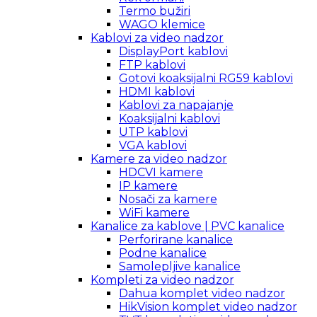
Termo bužiri
WAGO klemice
Kablovi za video nadzor
DisplayPort kablovi
FTP kablovi
Gotovi koaksijalni RG59 kablovi
HDMI kablovi
Kablovi za napajanje
Koaksijalni kablovi
UTP kablovi
VGA kablovi
Kamere za video nadzor
HDCVI kamere
IP kamere
Nosači za kamere
WiFi kamere
Kanalice za kablove | PVC kanalice
Perforirane kanalice
Podne kanalice
Samolepljive kanalice
Kompleti za video nadzor
Dahua komplet video nadzor
HikVision komplet video nadzor