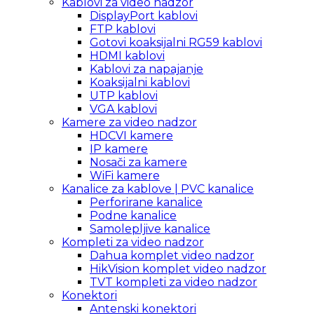
Kablovi za video nadzor
DisplayPort kablovi
FTP kablovi
Gotovi koaksijalni RG59 kablovi
HDMI kablovi
Kablovi za napajanje
Koaksijalni kablovi
UTP kablovi
VGA kablovi
Kamere za video nadzor
HDCVI kamere
IP kamere
Nosači za kamere
WiFi kamere
Kanalice za kablove | PVC kanalice
Perforirane kanalice
Podne kanalice
Samolepljive kanalice
Kompleti za video nadzor
Dahua komplet video nadzor
HikVision komplet video nadzor
TVT kompleti za video nadzor
Konektori
Antenski konektori