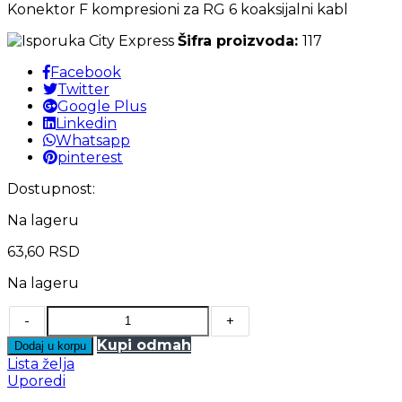
Konektor F kompresioni za RG 6 koaksijalni kabl
Šifra proizvoda:
117
Facebook
Twitter
Google Plus
Linkedin
Whatsapp
pinterest
Dostupnost:
Na lageru
63,60
RSD
Na lageru
-
+
Kupi odmah
Dodaj u korpu
Lista želja
Uporedi