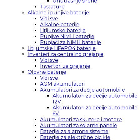
Unutrašnje sirene
Tastature
Alkalne i punjive baterije
Vidi sve
Alkalne baterije
Litijumske baterije
Punjive NiMH baterije
Punjači za NiMH baterije
Litijumske LiFePO4 baterije
Inverteri za centralno grejanje
Vidi sve
Invertori za grejanje
Olovne baterije
Vidi sve
AGM akumulatori
Akumulatori za dečije automobile
Akumulatori za dečije automobile
12V
Akumulatori za dečije automobile
6V
Akumulatori za skutere i motore
Akumulatori za solarne panele
Baterije za alarmne sisteme
Baterije za električne bicikle