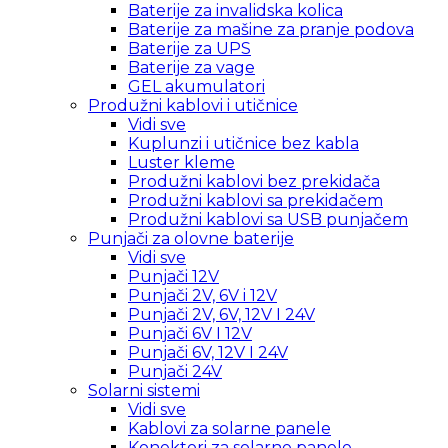
Baterije za invalidska kolica
Baterije za mašine za pranje podova
Baterije za UPS
Baterije za vage
GEL akumulatori
Produžni kablovi i utičnice
Vidi sve
Kuplunzi i utičnice bez kabla
Luster kleme
Produžni kablovi bez prekidača
Produžni kablovi sa prekidačem
Produžni kablovi sa USB punjačem
Punjači za olovne baterije
Vidi sve
Punjači 12V
Punjači 2V, 6V i 12V
Punjači 2V, 6V, 12V I 24V
Punjači 6V I 12V
Punjači 6V, 12V I 24V
Punjači 24V
Solarni sistemi
Vidi sve
Kablovi za solarne panele
Konektori za solarne panele