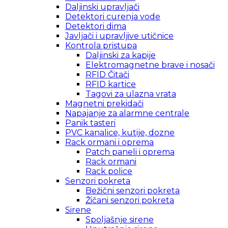
Daljinski upravljači
Detektori curenja vode
Detektori dima
Javljači i upravljive utičnice
Kontrola pristupa
Daljinski za kapije
Elektromagnetne brave i nosači
RFID Čitači
RFID kartice
Tagovi za ulazna vrata
Magnetni prekidači
Napajanje za alarmne centrale
Panik tasteri
PVC kanalice, kutije, dozne
Rack ormani i oprema
Patch paneli i oprema
Rack ormani
Rack police
Senzori pokreta
Bežični senzori pokreta
Žičani senzori pokreta
Sirene
Spoljašnje sirene