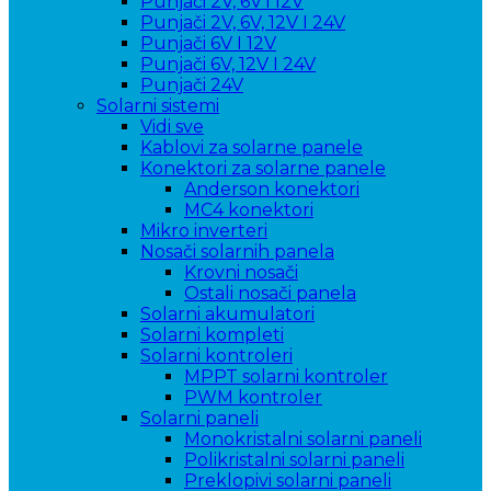
Punjači 2V, 6V i 12V
Punjači 2V, 6V, 12V I 24V
Punjači 6V I 12V
Punjači 6V, 12V I 24V
Punjači 24V
Solarni sistemi
Vidi sve
Kablovi za solarne panele
Konektori za solarne panele
Anderson konektori
MC4 konektori
Mikro inverteri
Nosači solarnih panela
Krovni nosači
Ostali nosači panela
Solarni akumulatori
Solarni kompleti
Solarni kontroleri
MPPT solarni kontroler
PWM kontroler
Solarni paneli
Monokristalni solarni paneli
Polikristalni solarni paneli
Preklopivi solarni paneli