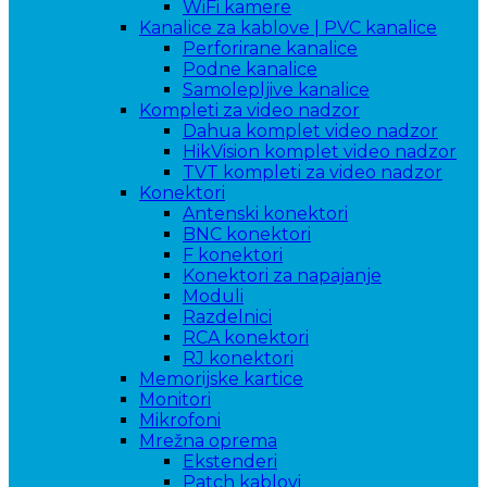
WiFi kamere
Kanalice za kablove | PVC kanalice
Perforirane kanalice
Podne kanalice
Samolepljive kanalice
Kompleti za video nadzor
Dahua komplet video nadzor
HikVision komplet video nadzor
TVT kompleti za video nadzor
Konektori
Antenski konektori
BNC konektori
F konektori
Konektori za napajanje
Moduli
Razdelnici
RCA konektori
RJ konektori
Memorijske kartice
Monitori
Mikrofoni
Mrežna oprema
Ekstenderi
Patch kablovi