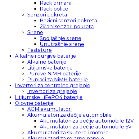
Rack ormani
Rack police
Senzori pokreta
Bežični senzori pokreta
Žičani senzori pokreta
Sirene
Spoljašnje sirene
Unutrašnje sirene
Tastature
Alkalne i punjive baterije
Alkalne baterije
Litijumske baterije
Punjive NiMH baterije
Punjači za NiMH baterije
Inverteri za centralno grejanje
Invertori za grejanje
Litijumske LiFePO4 baterije
Olovne baterije
AGM akumulatori
Akumulatori za dečije automobile
Akumulatori za dečije automobile 12V
Akumulatori za dečije automobile 6V
Akumulatori za skutere i motore
Akumulatori za solarne panele