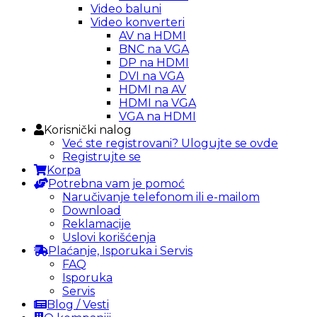
Video baluni
Video konverteri
AV na HDMI
BNC na VGA
DP na HDMI
DVI na VGA
HDMI na AV
HDMI na VGA
VGA na HDMI
Korisnički nalog
Već ste registrovani? Ulogujte se ovde
Registrujte se
Korpa
Potrebna vam je pomoć
Naručivanje telefonom ili e-mailom
Download
Reklamacije
Uslovi korišćenja
Plaćanje, Isporuka i Servis
FAQ
Isporuka
Servis
Blog / Vesti