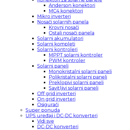
Anderson konektori
MC4 konektori
Mikro inverteri
Nosači solarnih panela
Krovni nosači
Ostali nosači panela
Solarni akumulatori
Solarni kompleti
Solarni kontroleri
MPPT solarni kontroler
PWM kontroler
Solarni paneli
Monokristalni solarni paneli
Polikristalni solarni paneli
Preklopivi solarni paneli
Savitljivi solarni paneli
Off grid inverteri
On grid inverteri
Osigurači
Super ponuda
UPS uređaji i DC-DC konverteri
Vidi sve
DC-DC konverteri