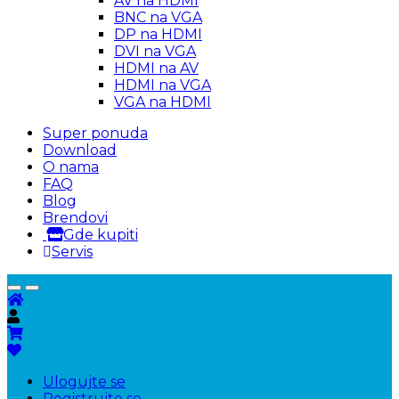
AV na HDMI
BNC na VGA
DP na HDMI
DVI na VGA
HDMI na AV
HDMI na VGA
VGA na HDMI
Super ponuda
Download
O nama
FAQ
Blog
Brendovi
Gde kupiti
Servis
Ulogujte se
Registrujte se