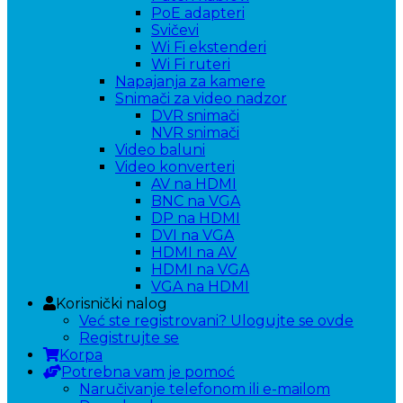
PoE adapteri
Svičevi
Wi Fi ekstenderi
Wi Fi ruteri
Napajanja za kamere
Snimači za video nadzor
DVR snimači
NVR snimači
Video baluni
Video konverteri
AV na HDMI
BNC na VGA
DP na HDMI
DVI na VGA
HDMI na AV
HDMI na VGA
VGA na HDMI
Korisnički nalog
Već ste registrovani? Ulogujte se ovde
Registrujte se
Korpa
Potrebna vam je pomoć
Naručivanje telefonom ili e-mailom