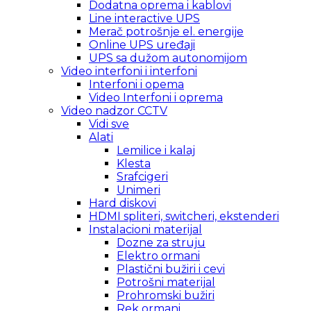
Dodatna oprema i kablovi
Line interactive UPS
Merač potrošnje el. energije
Online UPS uređaji
UPS sa dužom autonomijom
Video interfoni i interfoni
Interfoni i opema
Video Interfoni i oprema
Video nadzor CCTV
Vidi sve
Alati
Lemilice i kalaj
Klesta
Srafcigeri
Unimeri
Hard diskovi
HDMI spliteri, switcheri, ekstenderi
Instalacioni materijal
Dozne za struju
Elektro ormani
Plastični bužiri i cevi
Potrošni materijal
Prohromski bužiri
Rek ormani