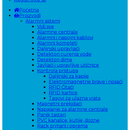
Početna
Proizvodi
Alarmni sistemi
Vidi sve
Alarmne centrale
Alarmni i napojni kablovi
Alarmni kompleti
Daljinski upravljači
Detektori curenja vode
Detektori dima
Javljači i upravljive utičnice
Kontrola pristupa
Daljinski za kapije
Elektromagnetne brave i nosači
RFID Čitači
RFID kartice
Tagovi za ulazna vrata
Magnetni prekidači
Napajanje za alarmne centrale
Panik tasteri
PVC kanalice, kutije, dozne
Rack ormani i oprema