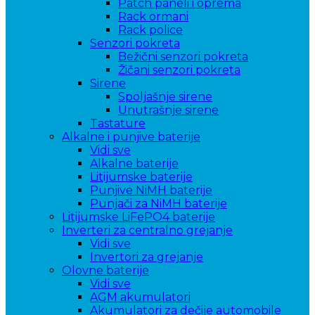
Patch paneli i oprema
Rack ormani
Rack police
Senzori pokreta
Bežični senzori pokreta
Žičani senzori pokreta
Sirene
Spoljašnje sirene
Unutrašnje sirene
Tastature
Alkalne i punjive baterije
Vidi sve
Alkalne baterije
Litijumske baterije
Punjive NiMH baterije
Punjači za NiMH baterije
Litijumske LiFePO4 baterije
Inverteri za centralno grejanje
Vidi sve
Invertori za grejanje
Olovne baterije
Vidi sve
AGM akumulatori
Akumulatori za dečije automobile