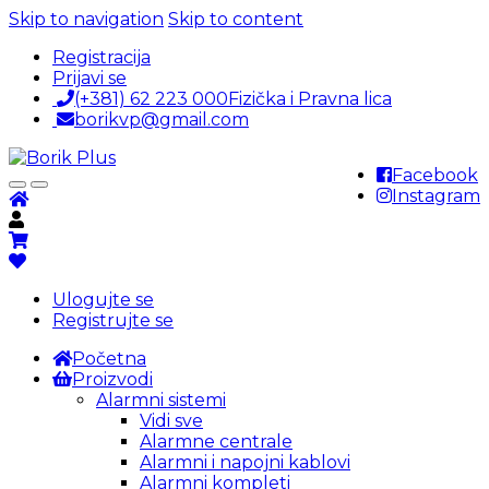
Skip to navigation
Skip to content
Registracija
Prijavi se
(+381) 62 223 000
Fizička i Pravna lica
borikvp@gmail.com
Facebook
Instagram
Ulogujte se
Registrujte se
Početna
Proizvodi
Alarmni sistemi
Vidi sve
Alarmne centrale
Alarmni i napojni kablovi
Alarmni kompleti