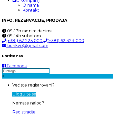
O kompaniji
O nama
Kontakt
INFO, REZERVACIJE, PRODAJA
09-17h
radnim danima
09-14h
subotom
(+381) 62 223 000
(+381) 62 323-000
borikvp@gmail.com
Pratite nas
Facebook
×
Već ste registrovani?
Ulogujte se
Nemate nalog?
Registracija