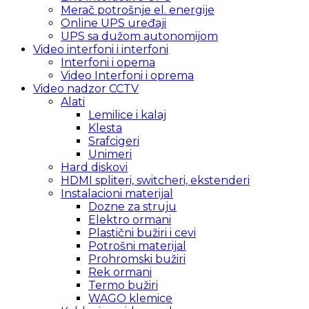
Merač potrošnje el. energije
Online UPS uređaji
UPS sa dužom autonomijom
Video interfoni i interfoni
Interfoni i opema
Video Interfoni i oprema
Video nadzor CCTV
Alati
Lemilice i kalaj
Klesta
Srafcigeri
Unimeri
Hard diskovi
HDMI spliteri, switcheri, ekstenderi
Instalacioni materijal
Dozne za struju
Elektro ormani
Plastični bužiri i cevi
Potrošni materijal
Prohromski bužiri
Rek ormani
Termo bužiri
WAGO klemice