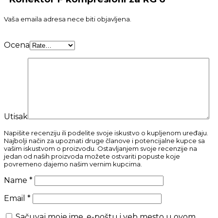
Vaša emaila adresa nece biti objavljena.
Ocena
Utisak
Napišite recenziju ili podelite svoje iskustvo o kupljenom uređaju.
Najbolji način za upoznati druge članove i potencijalne kupce sa
vašim iskustvom o proizvodu. Ostavljanjem svoje recenzije na
jedan od naših proizvoda možete ostvariti popuste koje
povremeno dajemo našim vernim kupcima.
Name
*
Email
*
Sačuvaj moje ime, e-poštu i veb mesto u ovom