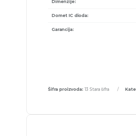
Dimenzije:
Domet IC dioda:
Garancija:
Šifra proizvoda:
13 Stara šifra
Kate