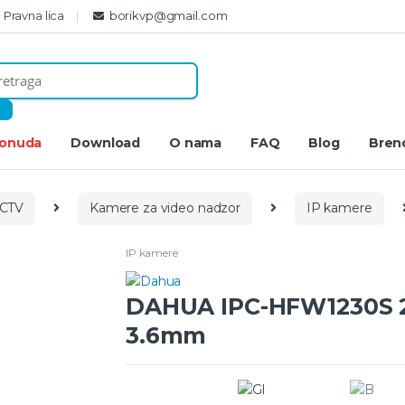
i Pravna lica
borikvp@gmail.com
ponuda
Download
O nama
FAQ
Blog
Bren
CCTV
Kamere za video nadzor
IP kamere
IP kamere
DAHUA IPC-HFW1230S
3.6mm