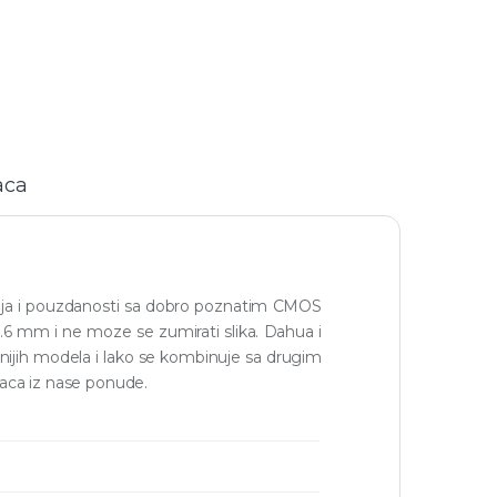
aca
boja i pouzdanosti sa dobro poznatim CMOS
6 mm i ne moze se zumirati slika. Dahua i
anijih modela i lako se kombinuje sa drugim
aca iz nase ponude.