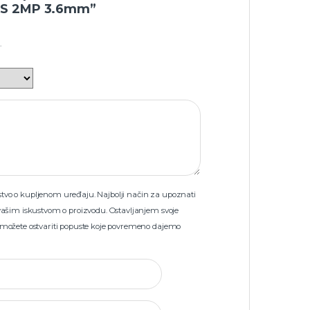
S 2MP 3.6mm”
.
skustvo o kupljenom uređaju. Najbolji način za upoznati
vašim iskustvom o proizvodu. Ostavljanjem svoje
 možete ostvariti popuste koje povremeno dajemo