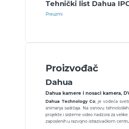
Tehnički list Dahua I
Preuzmi
Proizvođač
Dahua
Dahua kamere i nosaci kamera, D
Dahua Technology Co
, je vodeća sve
snimanja sadržaja. Na osnovu tehnoloških 
projekte i sisteme video nadzora za velike i
zaposlenih u razvojno istrazivačkom centru