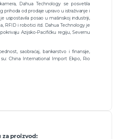
 kamera, Dahua Technology se posvetila
eg prihoda od prodaje upravo u istraživanje i
je uspostavila posao u mašinskoj industriji,
a, RFID i robotici itd. Dahua Technology je
pokrivaju Azijsko-Pacifičku regiju, Severnu
nost, saobraćaj, bankarstvo i finansije,
h su: China International Import Ekpo, Rio
u za proizvod: