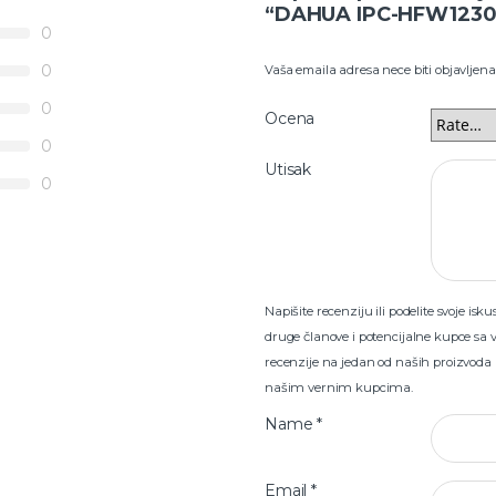
“DAHUA IPC-HFW1230
0
0
Vaša emaila adresa nece biti objavljena
0
Ocena
0
Utisak
0
Napišite recenziju ili podelite svoje i
druge članove i potencijalne kupce sa 
recenzije na jedan od naših proizvoda
našim vernim kupcima.
Name
*
Email
*