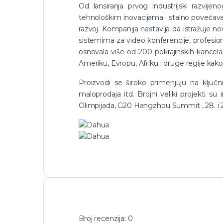
Od lansiranja prvog industrijski razv
tehnološkim inovacijama i stalno povećavala
razvoj. Kompanija nastavlja da istražuje no
sistemima za video konferencije, profesion
osnovala više od 200 pokrajinskih kancelar
Ameriku, Evropu, Afriku i druge regije kako 
Proizvodi se široko primenjuju na ključn
maloprodaja itd. Brojni veliki projekti s
Olimpijada, G20 Hangzhou Summit , 28. i 2
Broj recenzija: 0