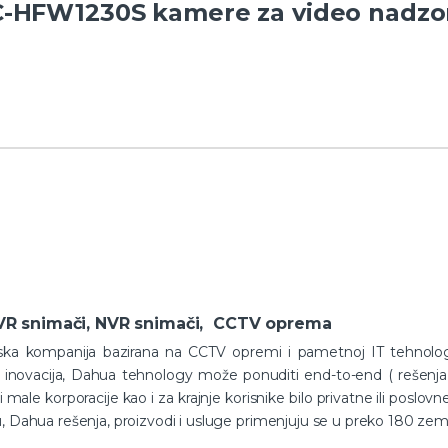
PC-HFW1230S kamere za video nadzo
VR snimači, NVR snimači, CCTV oprema
tska kompanija bazirana na CCTV opremi i pametnoj IT tehnolog
inovacija, Dahua tehnology može ponuditi end-to-end ( rešenja z
 male korporacije kao i za krajnje korisnike bilo privatne ili poslo
, Dahua rešenja, proizvodi i usluge primenjuju se u preko 180 zema