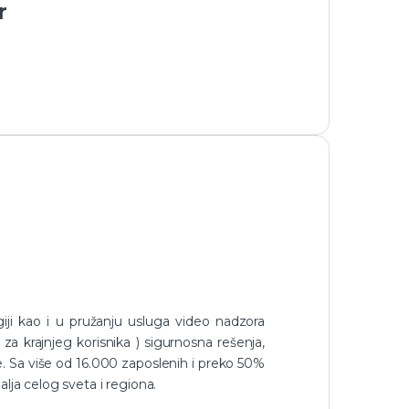
r
iji kao i u pružanju usluga video nadzora
a krajnjeg korisnika ) sigurnosna rešenja,
vne. Sa više od 16.000 zaposlenih i preko 50%
lja celog sveta i regiona.