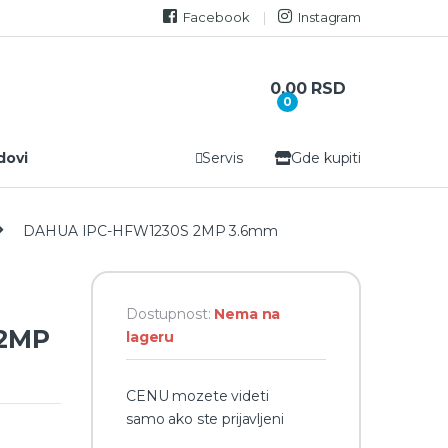
Facebook
Instagram
0,00
RSD
0
dovi
Servis
Gde kupiti
DAHUA IPC-HFW1230S 2MP 3.6mm
Dostupnost:
Nema na
 2MP
lageru
CENU mozete videti
samo ako ste prijavljeni