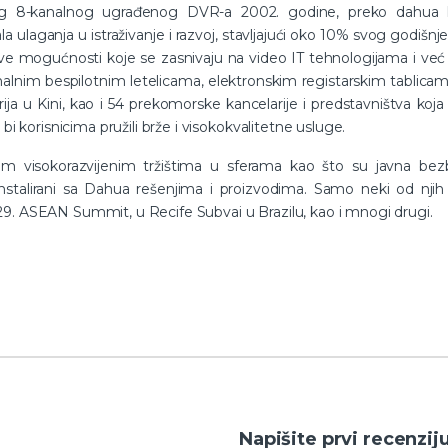
ijenog 8-kanalnog ugrađenog DVR-a 2002. godine, preko dahua
 ulaganja u istraživanje i razvoj, stavljajući oko 10% svog godišnj
ve mogućnosti koje se zasnivaju na video IT tehnologijama i već 
alnim bespilotnim letelicama, elektronskim registarskim tablicam
ija u Kini, kao i 54 prekomorske kancelarije i predstavništva koja 
bi korisnicima pružili brže i visokokvalitetne usluge.
im visokorazvijenim tržištima u sferama kao što su javna bezbed
u instalirani sa Dahua rešenjima i proizvodima. Samo neki od nji
9. ASEAN Summit, u Recife Subvai u Brazilu, kao i mnogi drugi.
Napišite prvi recenzij