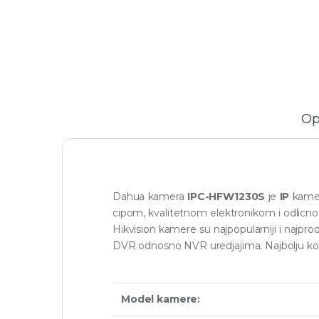
Op
Dahua kamera
IPC-HFW1230S
je
IP
kamer
cipom, kvalitetnom elektronikom i odlicn
Hikvision kamere su najpopularniji i najpr
DVR odnosno NVR uredjajima. Najbolju ko
Model kamere: