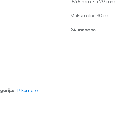
164.6 mm × fi 70 mm
Maksimalno 30 m
24 meseca
gorija:
IP kamere