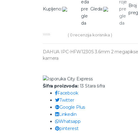
Broj
Kupljeno:
Gleda:
preg
(
0
recenzija korisnika )
DAHUA IPC-HFW1230S 3.6mm 2 megapiksela
kamera
Šifra proizvoda:
13 Stara šifra
Facebook
Twitter
Google Plus
Linkedin
Whatsapp
pinterest