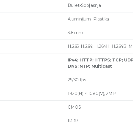
Bullet-Spoljasnja
Aluminijum+Plastika
3.6 mm
H.265; H.264; H.264H; H.264B;
IPv4; HTTP; HTTPS; TCP; UDP
DNS; NTP; Multicast
25/30 fps
1920(H) × 1080(V), 2MP
CMOS
IP 67