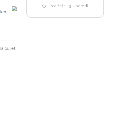
Lista želja
Uporedi
leda:
 bullet