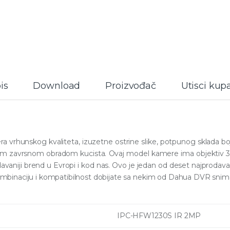
is
Download
Proizvođač
Utisci kup
a vrhunskog kvaliteta, izuzetne ostrine slike, potpunog sklada 
om zavrsnom obradom kucista. Ovaj model kamere ima objektiv 3.
odavaniji brend u Evropi i kod nas. Ovo je jedan od deset najprodav
mbinaciju i kompatibilnost dobijate sa nekim od Dahua DVR snim
IPC-HFW1230S IR 2MP