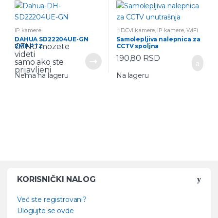
IP kamere
HDCVI kamere
,
IP kamere
,
WiFi
kamere
DAHUA SD22204UE-GN
Samolepljiva nalepnica za
CENU mozete
2MP PTZ
CCTV spoljna
videti
190,80
RSD
samo ako ste
prijavljeni
Nema na lageru
Na lageru
KORISNIČKI NALOG
Već ste registrovani?
Ulogujte se ovde