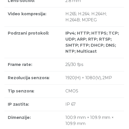
Lens-socivo:
2.8 mm
Video kompresija:
H.265; H.264; H.264H;
H.264B; MJPEG
Podrzani protokoli:
IPv4; HTTP; HTTPS; TCP;
UDP; ARP; RTP; RTSP;
SMTP;
FTP; DHCP; DNS;
NTP; Multicast
Frame rate:
25/30 fps
Rezolucija senzora:
1920(H) × 1080(V), 2MP
Tip senzora:
CMOS
IP zastita:
IP 67
Dimenzije:
100.9 mm × 109.9 mm ×
109.9 mm