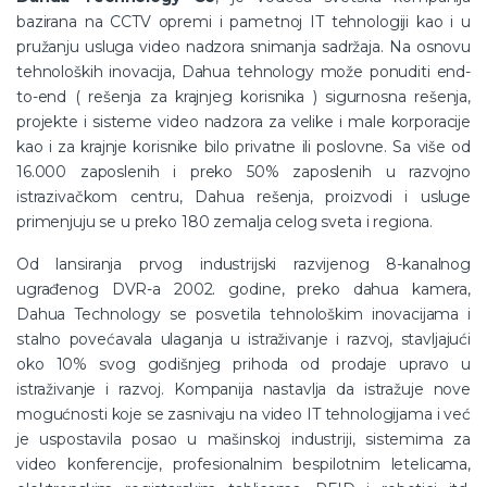
bazirana na CCTV opremi i pametnoj IT tehnologiji kao i u
pružanju usluga video nadzora snimanja sadržaja. Na osnovu
tehnoloških inovacija, Dahua tehnology može ponuditi end-
to-end ( rešenja za krajnjeg korisnika ) sigurnosna rešenja,
projekte i sisteme video nadzora za velike i male korporacije
kao i za krajnje korisnike bilo privatne ili poslovne. Sa više od
16.000 zaposlenih i preko 50% zaposlenih u razvojno
istrazivačkom centru, Dahua rešenja, proizvodi i usluge
primenjuju se u preko 180 zemalja celog sveta i regiona.
Od lansiranja prvog industrijski razvijenog 8-kanalnog
ugrađenog DVR-a 2002. godine, preko dahua kamera,
Dahua Technology se posvetila tehnološkim inovacijama i
stalno povećavala ulaganja u istraživanje i razvoj, stavljajući
oko 10% svog godišnjeg prihoda od prodaje upravo u
istraživanje i razvoj. Kompanija nastavlja da istražuje nove
mogućnosti koje se zasnivaju na video IT tehnologijama i već
je uspostavila posao u mašinskoj industriji, sistemima za
video konferencije, profesionalnim bespilotnim letelicama,