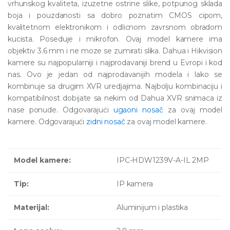
vrhunskog kvaliteta, izuzetne ostrine slike, potpunog sklada
boja i pouzdanosti sa dobro poznatim CMOS cipom,
kvalitetnom elektronikom i odlicnom zavrsnom obradom
kucista. Poseduje i mikrofon. Ovaj model kamere ima
objektiv 3.6 mm i ne moze se zumirati slika. Dahua i Hikvision
kamere su najpopularniji i najprodavaniji brend u Evropi i kod
nas. Ovo je jedan od najprodavanijih modela i lako se
kombinuje sa drugim XVR uredjajima. Najbolju kombinaciju i
kompatibilnost dobijate sa nekim od Dahua XVR snimaca iz
nase ponude. Odgovarajući
ugaoni nosač
za ovaj model
kamere. Odgovarajući
zidni nosač
za ovaj model kamere.
Model kamere:
IPC-HDW1239V-A-IL 2MP
Tip:
IP kamera
Materijal:
Aluminijum i plastika