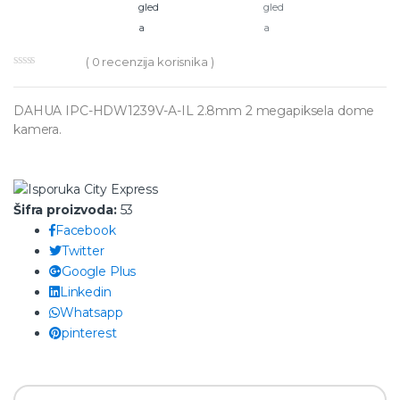
(
0
recenzija korisnika )
DAHUA IPC-HDW1239V-A-IL 2.8mm 2 megapiksela dome
kamera.
Šifra proizvoda:
53
Facebook
Twitter
Google Plus
Linkedin
Whatsapp
pinterest