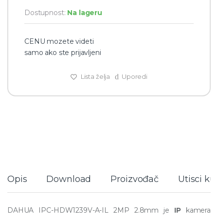
Dostupnost:
Na lageru
CENU mozete videti
samo ako ste prijavljeni
Lista želja
Uporedi
Opis
Download
Proizvođač
Utisci k
DAHUA IPC-HDW1239V-A-IL 2MP 2.8mm je
IP
kamera