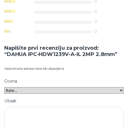
0
0
0
0
Napišite prvi recenziju za proizvod:
“DAHUA IPC-HDW1239V-A-IL 2MP 2.8mm”
Vaša emaila adresa nece biti objavljena.
Ocena
Utisak