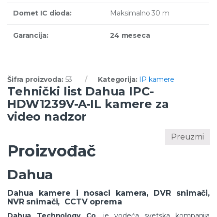
Domet IC dioda:
Maksimalno 30 m
Garancija:
24 meseca
Šifra proizvoda:
53
Kategorija:
IP kamere
Tehnički list Dahua IPC-
HDW1239V-A-IL kamere za
video nadzor
Preuzmi
Proizvođač
Dahua
Dahua kamere i nosaci kamera, DVR snimači,
NVR snimači, CCTV oprema
Dahua Technology Co
, je vodeća svetska kompanija