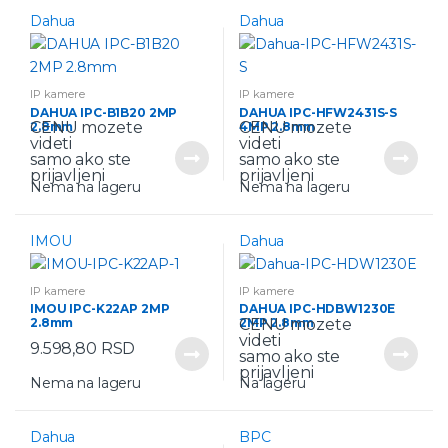
Dahua
Dahua
IP kamere
IP kamere
DAHUA IPC-B1B20 2MP
DAHUA IPC-HFW2431S-S
CENU mozete
CENU mozete
2.8mm
4MP 2.8mm
videti
videti
samo ako ste
samo ako ste
prijavljeni
prijavljeni
Nema na lageru
Nema na lageru
IMOU
Dahua
IP kamere
IP kamere
IMOU IPC-K22AP 2MP
DAHUA IPC-HDBW1230E
CENU mozete
2.8mm
2MP 2.8mm
videti
9.598,80
RSD
samo ako ste
prijavljeni
Nema na lageru
Na lageru
Dahua
BPC