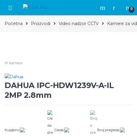
Skip to navigation
Skip to content
0
Početna
Proizvodi
Video nadzor CCTV
Kamere za vi
IP kamere
DAHUA IPC-HDW1239V-A-IL
2MP 2.8mm
Kupljeno:
Gleda:
Broj pregleda: