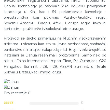
elektronskim registarskim tablicama, RFID i robotici itd.
Dahua Technology je osnovala više od 200 pokrajinskih
kancelarija u Kini, kao i 54 prekomorske kancelarije i
predstavništva koja pokrivaju Azijsko-Pacifičku regiju,
Severnu Ameriku, Evropu, Afriku i druge regije kako bi
korisnicima pružili brže i visokokvalitetne usluge.
Proizvodi se široko primenjuju na ključnim visokorazvijenim
tržištima u sferama kao što su javna bezbednost, saobraćaj,
bankarstvo i finansije, maloprodaja itd. Brojni veliki projekti su
instalirani sa Dahua rešenjima i proizvodima. Samo neki od
njih su: China International Import Ekpo, Rio Olimpijada, G20
Hangzhou Summit , 28. i 29. ASEAN Summit, u Recife
Subvai u Brazilu, kao i mnogi drugi.
Broj recenzija: 0
0