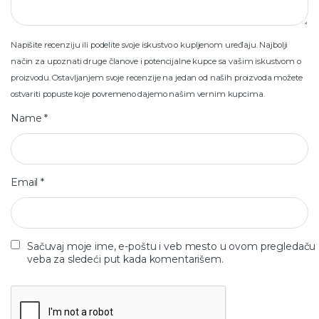
Napišite recenziju ili podelite svoje iskustvo o kupljenom uređaju. Najbolji
način za upoznati druge članove i potencijalne kupce sa vašim iskustvom o
proizvodu. Ostavljanjem svoje recenzije na jedan od naših proizvoda možete
ostvariti popuste koje povremeno dajemo našim vernim kupcima.
Name
*
Email
*
Sačuvaj moje ime, e-poštu i veb mesto u ovom pregledaču
veba za sledeći put kada komentarišem.