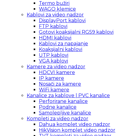
Termo bužiri
WAGO klemice
Kablovi za video nadzor
DisplayPort kablovi
FTP kablovi
Gotovi koaksijalni RG59 kablovi
HDMI kablovi
Kablovi za napajanje
Koaksijalni kablovi
UTP kablovi
VGA kablovi
Kamere za video nadzor
HDCVI kamere
IP kamere
Nosači za kamere
WiFi kamere
Kanalice za kablove | PVC kanalice
Perforirane kanalice
Podne kanalice
Samolepljive kanalice
Kompleti za video nadzor
Dahua komplet video nadzor
HikVision komplet video nadzor
TVT kompleti za video nadzor