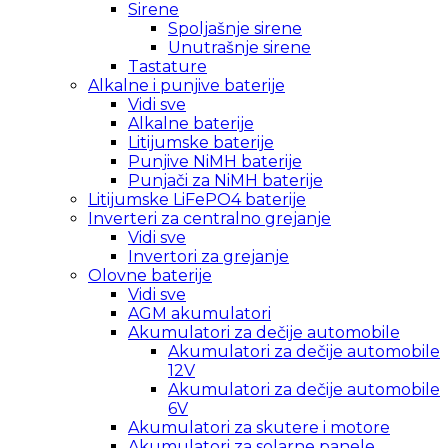
Sirene
Spoljašnje sirene
Unutrašnje sirene
Tastature
Alkalne i punjive baterije
Vidi sve
Alkalne baterije
Litijumske baterije
Punjive NiMH baterije
Punjači za NiMH baterije
Litijumske LiFePO4 baterije
Inverteri za centralno grejanje
Vidi sve
Invertori za grejanje
Olovne baterije
Vidi sve
AGM akumulatori
Akumulatori za dečije automobile
Akumulatori za dečije automobile
12V
Akumulatori za dečije automobile
6V
Akumulatori za skutere i motore
Akumulatori za solarne panele