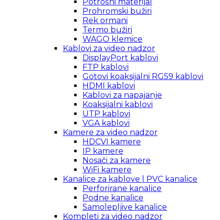
Potrošni materijal
Prohromski bužiri
Rek ormani
Termo bužiri
WAGO klemice
Kablovi za video nadzor
DisplayPort kablovi
FTP kablovi
Gotovi koaksijalni RG59 kablovi
HDMI kablovi
Kablovi za napajanje
Koaksijalni kablovi
UTP kablovi
VGA kablovi
Kamere za video nadzor
HDCVI kamere
IP kamere
Nosači za kamere
WiFi kamere
Kanalice za kablove | PVC kanalice
Perforirane kanalice
Podne kanalice
Samolepljive kanalice
Kompleti za video nadzor