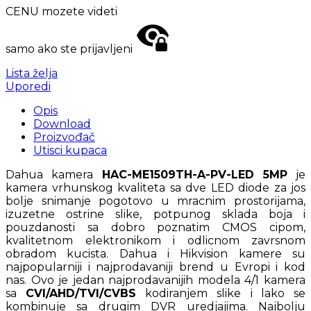
CENU mozete videti
samo ako ste prijavljeni
Lista želja
Uporedi
Opis
Download
Proizvođač
Utisci kupaca
Dahua kamera
HAC-ME1509TH-A-PV-LED 5MP
je
kamera vrhunskog kvaliteta sa dve LED diode za jos
bolje snimanje pogotovo u mracnim prostorijama,
izuzetne ostrine slike, potpunog sklada boja i
pouzdanosti sa dobro poznatim CMOS cipom,
kvalitetnom elektronikom i odlicnom zavrsnom
obradom kucista. Dahua i Hikvision kamere su
najpopularniji i najprodavaniji brend u Evropi i kod
nas. Ovo je jedan najprodavanijih modela 4/1 kamera
sa
CVI/AHD/TVI/CVBS
kodiranjem slike
i lako se
kombinuje sa drugim DVR uredjajima. Najbolju