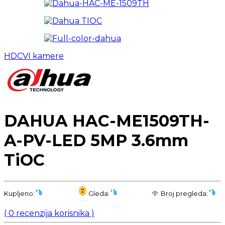
HDCVI kamere
DAHUA HAC-ME1509TH-
A-PV-LED 5MP 3.6mm
TiOC
Kupljeno:
Gleda:
Broj pregleda:
(
0
recenzija korisnika )