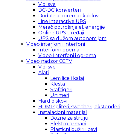
Vidi sve
DC-DC konverteri
Dodatna oprema i kablovi
Line interactive UPS
Merač potrošnje el. energije
Online UPS uređaji
UPS sa dužom autonomijom
Video interfoni i interfoni
Interfoni i opema
Video Interfoni i oprema
Video nadzor CCTV
Vidi sve
Alati
Lemilice i kalaj
Klesta
Srafcigeri
Unimeri
Hard diskovi
HDMI spliteri, switcheri, ekstenderi
Instalacioni materijal
Dozne za struju
Elektro ormani
Plastični bužiri i cevi