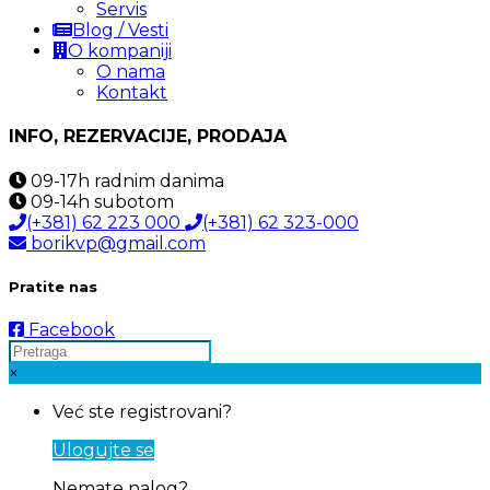
Servis
Blog / Vesti
O kompaniji
O nama
Kontakt
INFO, REZERVACIJE, PRODAJA
09-17h
radnim danima
09-14h
subotom
(+381) 62 223 000
(+381) 62 323-000
borikvp@gmail.com
Pratite nas
Facebook
×
Već ste registrovani?
Ulogujte se
Nemate nalog?