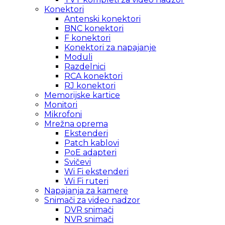
Konektori
Antenski konektori
BNC konektori
F konektori
Konektori za napajanje
Moduli
Razdelnici
RCA konektori
RJ konektori
Memorijske kartice
Monitori
Mikrofoni
Mrežna oprema
Ekstenderi
Patch kablovi
PoE adapteri
Svičevi
Wi Fi ekstenderi
Wi Fi ruteri
Napajanja za kamere
Snimači za video nadzor
DVR snimači
NVR snimači