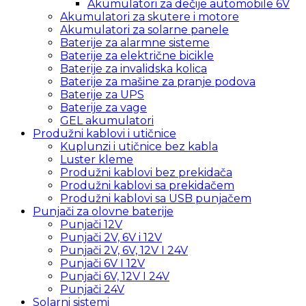
Akumulatori za dečije automobile 6V
Akumulatori za skutere i motore
Akumulatori za solarne panele
Baterije za alarmne sisteme
Baterije za električne bicikle
Baterije za invalidska kolica
Baterije za mašine za pranje podova
Baterije za UPS
Baterije za vage
GEL akumulatori
Produžni kablovi i utičnice
Kuplunzi i utičnice bez kabla
Luster kleme
Produžni kablovi bez prekidača
Produžni kablovi sa prekidačem
Produžni kablovi sa USB punjačem
Punjači za olovne baterije
Punjači 12V
Punjači 2V, 6V i 12V
Punjači 2V, 6V, 12V I 24V
Punjači 6V I 12V
Punjači 6V, 12V I 24V
Punjači 24V
Solarni sistemi