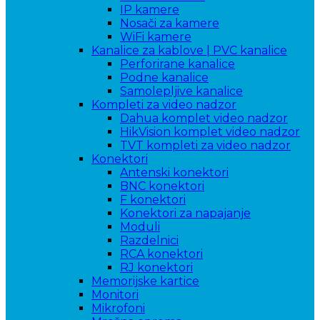
IP kamere
Nosači za kamere
WiFi kamere
Kanalice za kablove | PVC kanalice
Perforirane kanalice
Podne kanalice
Samolepljive kanalice
Kompleti za video nadzor
Dahua komplet video nadzor
HikVision komplet video nadzor
TVT kompleti za video nadzor
Konektori
Antenski konektori
BNC konektori
F konektori
Konektori za napajanje
Moduli
Razdelnici
RCA konektori
RJ konektori
Memorijske kartice
Monitori
Mikrofoni