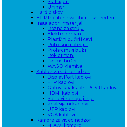
Srafcigeri
Unimeri
Hard diskovi
HDMI spliteri, switcheri, ekstenderi
Instalacioni materijal
Dozne za struju
Elektro ormani
Plastični bužiri i cevi
Potrošni materijal
Prohromski bužiri
Rek ormani
Termo bužiri
WAGO klemice
Kablovi za video nadzor
DisplayPort kablovi
FTP kablovi
Gotovi koaksijalni RG59 kablovi
HDMI kablovi
Kablovi za napajanje
Koaksijalni kablovi
UTP kablovi
VGA kablovi
Kamere za video nadzor
HDCVI kamere