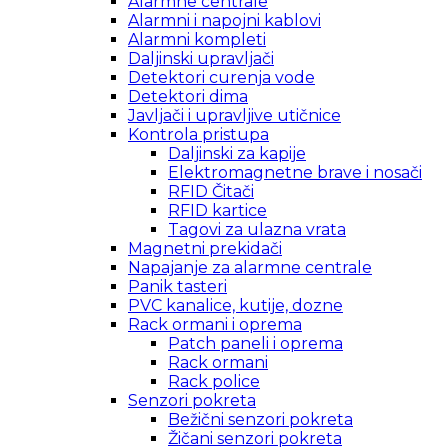
Alarmne centrale
Alarmni i napojni kablovi
Alarmni kompleti
Daljinski upravljači
Detektori curenja vode
Detektori dima
Javljači i upravljive utičnice
Kontrola pristupa
Daljinski za kapije
Elektromagnetne brave i nosači
RFID Čitači
RFID kartice
Tagovi za ulazna vrata
Magnetni prekidači
Napajanje za alarmne centrale
Panik tasteri
PVC kanalice, kutije, dozne
Rack ormani i oprema
Patch paneli i oprema
Rack ormani
Rack police
Senzori pokreta
Bežični senzori pokreta
Žičani senzori pokreta