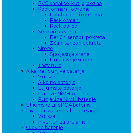
PVC kanalice, kutije, dozne
Rack ormani i oprema
Patch paneli i oprema
Rack ormani
Rack police
Senzori pokreta
Bežični senzori pokreta
Žičani senzori pokreta
Sirene
Spoljašnje sirene
Unutrašnje sirene
Tastature
Alkalne i punjive baterije
Vidi sve
Alkalne baterije
Litijumske baterije
Punjive NiMH baterije
Punjači za NiMH baterije
Litijumske LiFePO4 baterije
Inverteri za centralno grejanje
Vidi sve
Invertori za grejanje
Olovne baterije