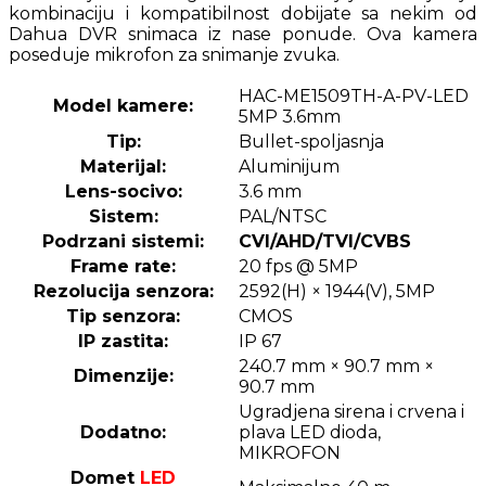
kombinaciju i kompatibilnost dobijate sa nekim od
Dahua DVR snimaca iz nase ponude. Ova kamera
poseduje mikrofon za snimanje zvuka.
HAC-ME1509TH-A-PV-LED
Model kamere:
5MP 3.6mm
Tip:
Bullet-spoljasnja
Materijal:
Aluminijum
Lens-socivo:
3.6 mm
Sistem:
PAL/NTSC
Podrzani sistemi:
CVI/AHD/TVI/CVBS
Frame rate:
20 fps @ 5MP
Rezolucija senzora:
2592(H) × 1944(V), 5MP
Tip senzora:
CMOS
IP zastita:
IP 67
240.7 mm × 90.7 mm ×
Dimenzije:
90.7 mm
Ugradjena sirena i crvena i
Dodatno:
plava LED dioda,
MIKROFON
Domet
LED