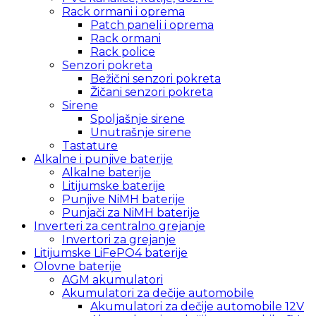
Rack ormani i oprema
Patch paneli i oprema
Rack ormani
Rack police
Senzori pokreta
Bežični senzori pokreta
Žičani senzori pokreta
Sirene
Spoljašnje sirene
Unutrašnje sirene
Tastature
Alkalne i punjive baterije
Alkalne baterije
Litijumske baterije
Punjive NiMH baterije
Punjači za NiMH baterije
Inverteri za centralno grejanje
Invertori za grejanje
Litijumske LiFePO4 baterije
Olovne baterije
AGM akumulatori
Akumulatori za dečije automobile
Akumulatori za dečije automobile 12V