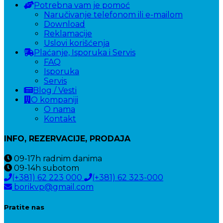
Potrebna vam je pomoć
Naručivanje telefonom ili e-mailom
Download
Reklamacije
Uslovi korišćenja
Plaćanje, Isporuka i Servis
FAQ
Isporuka
Servis
Blog / Vesti
O kompaniji
O nama
Kontakt
INFO, REZERVACIJE, PRODAJA
09-17h
radnim danima
09-14h
subotom
(+381) 62 223 000
(+381) 62 323-000
borikvp@gmail.com
Pratite nas