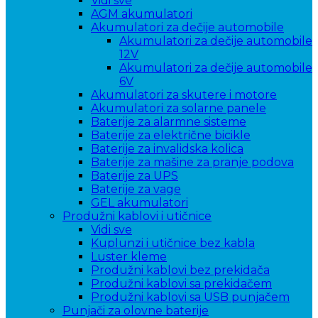
Vidi sve
AGM akumulatori
Akumulatori za dečije automobile
Akumulatori za dečije automobile
12V
Akumulatori za dečije automobile
6V
Akumulatori za skutere i motore
Akumulatori za solarne panele
Baterije za alarmne sisteme
Baterije za električne bicikle
Baterije za invalidska kolica
Baterije za mašine za pranje podova
Baterije za UPS
Baterije za vage
GEL akumulatori
Produžni kablovi i utičnice
Vidi sve
Kuplunzi i utičnice bez kabla
Luster kleme
Produžni kablovi bez prekidača
Produžni kablovi sa prekidačem
Produžni kablovi sa USB punjačem
Punjači za olovne baterije