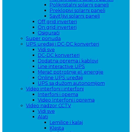
Polikristalni solarni paneli
Preklopivi solarni paneli
Savitljivi solarni paneli
Off grid inverteri
On grid inverteri
Osigurači
Super ponuda
UPS uređaji i DC-DC konverteri
Vidi sve
DC-DC konverteri
Dodatna oprema i kablovi
Line interactive UPS
Merač potrošnje el. energije
Online UPS uređaji
UPS sa dužom autonomijom
Video interfoni i interfoni
Interfoni i opema
Video Interfoni i oprema
Video nadzor CCTV
Vidi sve
Alati
Lemilice i kalaj
Klesta