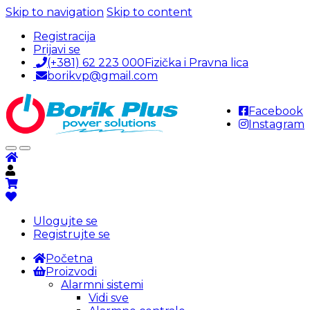
Skip to navigation
Skip to content
Registracija
Prijavi se
(+381) 62 223 000
Fizička i Pravna lica
borikvp@gmail.com
Facebook
Instagram
Ulogujte se
Registrujte se
Početna
Proizvodi
Alarmni sistemi
Vidi sve