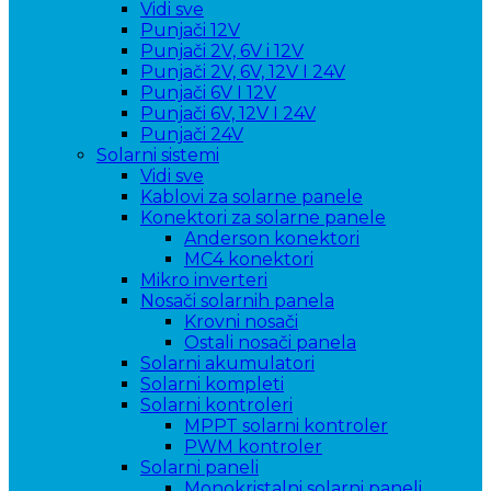
Vidi sve
Punjači 12V
Punjači 2V, 6V i 12V
Punjači 2V, 6V, 12V I 24V
Punjači 6V I 12V
Punjači 6V, 12V I 24V
Punjači 24V
Solarni sistemi
Vidi sve
Kablovi za solarne panele
Konektori za solarne panele
Anderson konektori
MC4 konektori
Mikro inverteri
Nosači solarnih panela
Krovni nosači
Ostali nosači panela
Solarni akumulatori
Solarni kompleti
Solarni kontroleri
MPPT solarni kontroler
PWM kontroler
Solarni paneli
Monokristalni solarni paneli