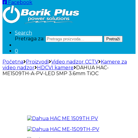
Facebook
Search
Pretraga za:
Pretraži
0
Početna
Proizvodi
Video nadzor CCTV
Kamere za
video nadzor
HDCVI kamere
DAHUA HAC-
ME1509TH-A-PV-LED 5MP 3.6mm TiOC