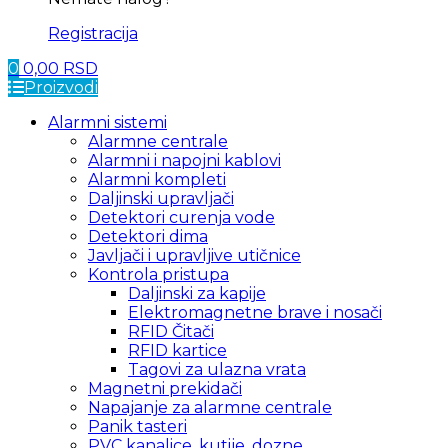
Registracija
0
0,00
RSD
Proizvodi
Alarmni sistemi
Alarmne centrale
Alarmni i napojni kablovi
Alarmni kompleti
Daljinski upravljači
Detektori curenja vode
Detektori dima
Javljači i upravljive utičnice
Kontrola pristupa
Daljinski za kapije
Elektromagnetne brave i nosači
RFID Čitači
RFID kartice
Tagovi za ulazna vrata
Magnetni prekidači
Napajanje za alarmne centrale
Panik tasteri
PVC kanalice, kutije, dozne