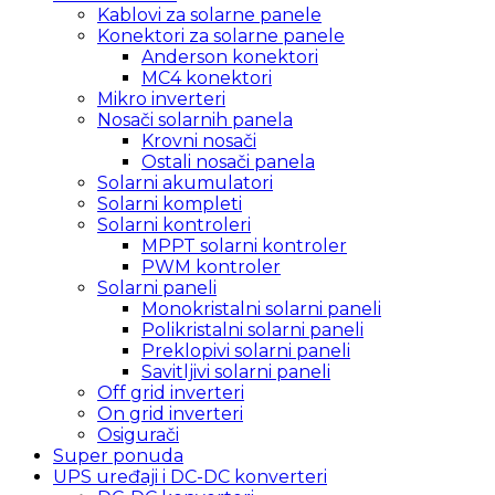
Kablovi za solarne panele
Konektori za solarne panele
Anderson konektori
MC4 konektori
Mikro inverteri
Nosači solarnih panela
Krovni nosači
Ostali nosači panela
Solarni akumulatori
Solarni kompleti
Solarni kontroleri
MPPT solarni kontroler
PWM kontroler
Solarni paneli
Monokristalni solarni paneli
Polikristalni solarni paneli
Preklopivi solarni paneli
Savitljivi solarni paneli
Off grid inverteri
On grid inverteri
Osigurači
Super ponuda
UPS uređaji i DC-DC konverteri