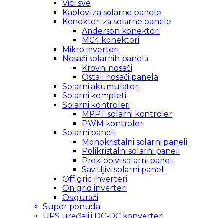
Vidi sve
Kablovi za solarne panele
Konektori za solarne panele
Anderson konektori
MC4 konektori
Mikro inverteri
Nosači solarnih panela
Krovni nosači
Ostali nosači panela
Solarni akumulatori
Solarni kompleti
Solarni kontroleri
MPPT solarni kontroler
PWM kontroler
Solarni paneli
Monokristalni solarni paneli
Polikristalni solarni paneli
Preklopivi solarni paneli
Savitljivi solarni paneli
Off grid inverteri
On grid inverteri
Osigurači
Super ponuda
UPS uređaji i DC-DC konverteri