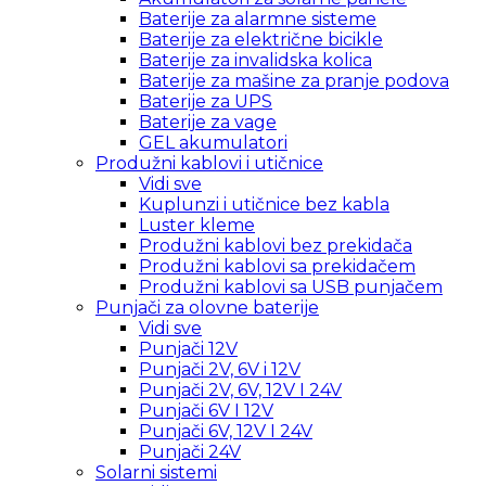
Baterije za alarmne sisteme
Baterije za električne bicikle
Baterije za invalidska kolica
Baterije za mašine za pranje podova
Baterije za UPS
Baterije za vage
GEL akumulatori
Produžni kablovi i utičnice
Vidi sve
Kuplunzi i utičnice bez kabla
Luster kleme
Produžni kablovi bez prekidača
Produžni kablovi sa prekidačem
Produžni kablovi sa USB punjačem
Punjači za olovne baterije
Vidi sve
Punjači 12V
Punjači 2V, 6V i 12V
Punjači 2V, 6V, 12V I 24V
Punjači 6V I 12V
Punjači 6V, 12V I 24V
Punjači 24V
Solarni sistemi