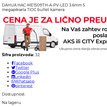
DAHUA HAC-ME1509TH-A-PV-LED 3.6mm 5
megapiksela TiOC bullet kamera
Šifra proizvoda:
32
Facebook
Twitter
Google Plus
Linkedin
Whatsapp
pinterest
Dostupnost:
Na lageru