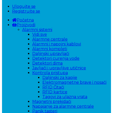
Ulogujte se
Registrujte se
Početna
Proizvodi
Alarmni sistemi
Vidi sve
Alarmne centrale
Alarmni i napojni kablovi
Alarmni kompleti
Daljinski upravljači
Detektori curenja vode
Detektori dima
Javljači i upravljive utičnice
Kontrola pristupa
Daljinski za kapije
Elektromagnetne brave i nosači
RFID Čitači
RFID kartice
Tagovi za ulazna vrata
Magnetni prekidači
Napajanje za alarmne centrale
Panik tasteri