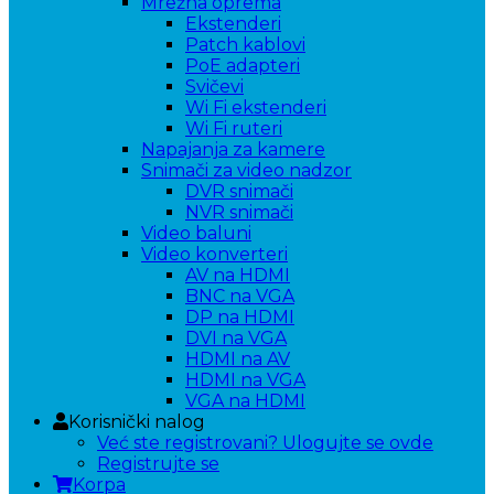
Mrežna oprema
Ekstenderi
Patch kablovi
PoE adapteri
Svičevi
Wi Fi ekstenderi
Wi Fi ruteri
Napajanja za kamere
Snimači za video nadzor
DVR snimači
NVR snimači
Video baluni
Video konverteri
AV na HDMI
BNC na VGA
DP na HDMI
DVI na VGA
HDMI na AV
HDMI na VGA
VGA na HDMI
Korisnički nalog
Već ste registrovani? Ulogujte se ovde
Registrujte se
Korpa