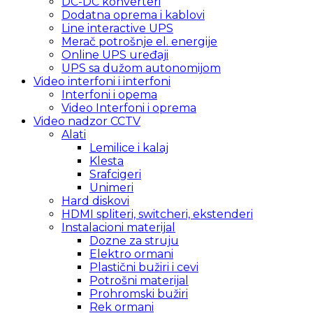
DC-DC konverteri
Dodatna oprema i kablovi
Line interactive UPS
Merač potrošnje el. energije
Online UPS uređaji
UPS sa dužom autonomijom
Video interfoni i interfoni
Interfoni i opema
Video Interfoni i oprema
Video nadzor CCTV
Alati
Lemilice i kalaj
Klesta
Srafcigeri
Unimeri
Hard diskovi
HDMI spliteri, switcheri, ekstenderi
Instalacioni materijal
Dozne za struju
Elektro ormani
Plastični bužiri i cevi
Potrošni materijal
Prohromski bužiri
Rek ormani