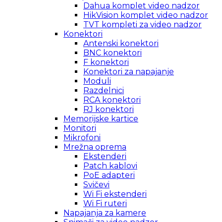
Dahua komplet video nadzor
HikVision komplet video nadzor
TVT kompleti za video nadzor
Konektori
Antenski konektori
BNC konektori
F konektori
Konektori za napajanje
Moduli
Razdelnici
RCA konektori
RJ konektori
Memorijske kartice
Monitori
Mikrofoni
Mrežna oprema
Ekstenderi
Patch kablovi
PoE adapteri
Svičevi
Wi Fi ekstenderi
Wi Fi ruteri
Napajanja za kamere