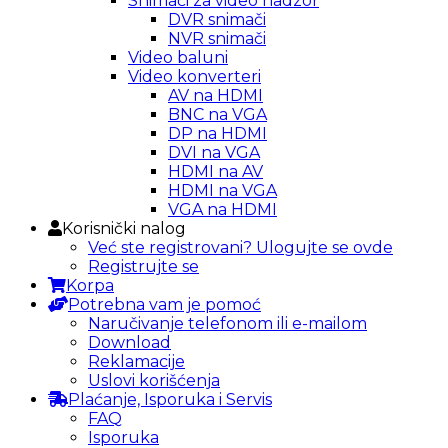
Snimači za video nadzor
DVR snimači
NVR snimači
Video baluni
Video konverteri
AV na HDMI
BNC na VGA
DP na HDMI
DVI na VGA
HDMI na AV
HDMI na VGA
VGA na HDMI
Korisnički nalog
Već ste registrovani? Ulogujte se ovde
Registrujte se
Korpa
Potrebna vam je pomoć
Naručivanje telefonom ili e-mailom
Download
Reklamacije
Uslovi korišćenja
Plaćanje, Isporuka i Servis
FAQ
Isporuka