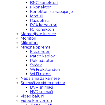
BNC konektori
F konektori
Konektori za napajanje
Moduli
Razdelnici
RCA konektori
RJ konektori
Memorijske kartice
Monitori
Mikrofoni
Mrežna oprema
Ekstenderi
Patch kablovi
PoE adapteri
Svičevi
Wi Fi ekstenderi
Wi Fi ruteri
Napajanja za kamere
Snimači za video nadzor
DVR snimači
NVR snimači
Video baluni
Video konverteri