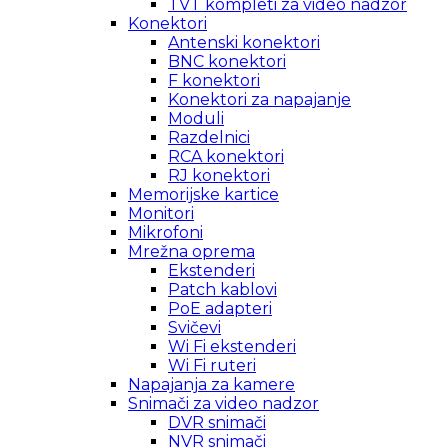
TVT kompleti za video nadzor
Konektori
Antenski konektori
BNC konektori
F konektori
Konektori za napajanje
Moduli
Razdelnici
RCA konektori
RJ konektori
Memorijske kartice
Monitori
Mikrofoni
Mrežna oprema
Ekstenderi
Patch kablovi
PoE adapteri
Svičevi
Wi Fi ekstenderi
Wi Fi ruteri
Napajanja za kamere
Snimači za video nadzor
DVR snimači
NVR snimači