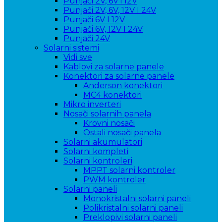
Punjači 2V, 6V i 12V
Punjači 2V, 6V, 12V I 24V
Punjači 6V I 12V
Punjači 6V, 12V I 24V
Punjači 24V
Solarni sistemi
Vidi sve
Kablovi za solarne panele
Konektori za solarne panele
Anderson konektori
MC4 konektori
Mikro inverteri
Nosači solarnih panela
Krovni nosači
Ostali nosači panela
Solarni akumulatori
Solarni kompleti
Solarni kontroleri
MPPT solarni kontroler
PWM kontroler
Solarni paneli
Monokristalni solarni paneli
Polikristalni solarni paneli
Preklopivi solarni paneli