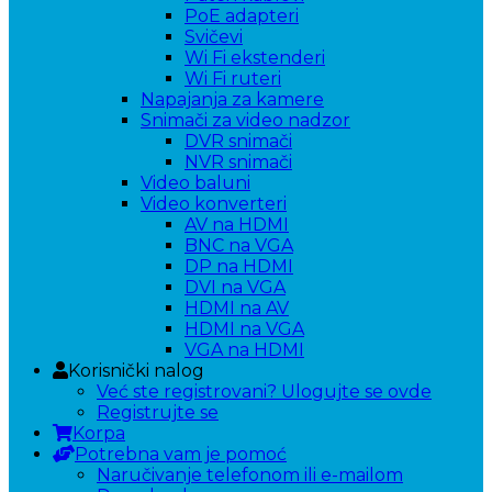
PoE adapteri
Svičevi
Wi Fi ekstenderi
Wi Fi ruteri
Napajanja za kamere
Snimači za video nadzor
DVR snimači
NVR snimači
Video baluni
Video konverteri
AV na HDMI
BNC na VGA
DP na HDMI
DVI na VGA
HDMI na AV
HDMI na VGA
VGA na HDMI
Korisnički nalog
Već ste registrovani? Ulogujte se ovde
Registrujte se
Korpa
Potrebna vam je pomoć
Naručivanje telefonom ili e-mailom