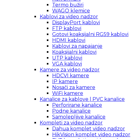
Termo bužiri
WAGO klemice
Kablovi za video nadzor
DisplayPort kablovi
FTP kablovi
Gotovi koaksijalni RG59 kablovi
HDMI kablovi
Kablovi za napajanje
Koaksijalni kablovi
UTP kablovi
VGA kablovi
Kamere za video nadzor
HDCVI kamere
IP kamere
Nosači za kamere
WiFi kamere
Kanalice za kablove | PVC kanalice
Perforirane kanalice
Podne kanalice
Samolepljive kanalice
Kompleti za video nadzor
Dahua komplet video nadzor
HikVision komplet video nadzor