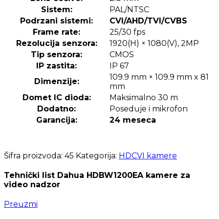
Sistem:
PAL/NTSC
Podrzani sistemi:
CVI/AHD/TVI/CVBS
Frame rate:
25/30 fps
Rezolucija senzora:
1920(H) × 1080(V), 2MP
Tip senzora:
CMOS
IP zastita:
IP 67
109.9 mm × 109.9 mm x 81
Dimenzije:
mm
Domet IC dioda:
Maksimalno 30 m
Dodatno:
Poseduje i mikrofon
Garancija:
24 meseca
Šifra proizvoda:
45
Kategorija:
HDCVI kamere
Tehnički list Dahua HDBW1200EA kamere za
video nadzor
Preuzmi