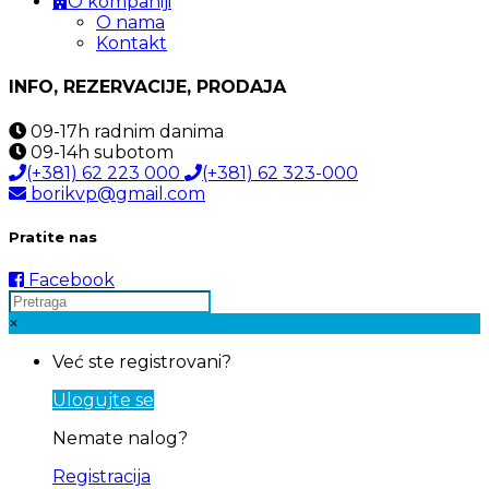
O kompaniji
O nama
Kontakt
INFO, REZERVACIJE, PRODAJA
09-17h
radnim danima
09-14h
subotom
(+381) 62 223 000
(+381) 62 323-000
borikvp@gmail.com
Pratite nas
Facebook
×
Već ste registrovani?
Ulogujte se
Nemate nalog?
Registracija