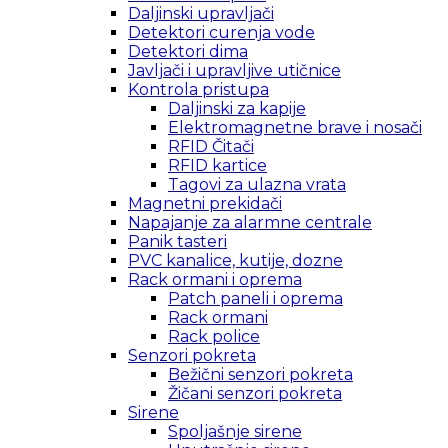
Daljinski upravljači
Detektori curenja vode
Detektori dima
Javljači i upravljive utičnice
Kontrola pristupa
Daljinski za kapije
Elektromagnetne brave i nosači
RFID Čitači
RFID kartice
Tagovi za ulazna vrata
Magnetni prekidači
Napajanje za alarmne centrale
Panik tasteri
PVC kanalice, kutije, dozne
Rack ormani i oprema
Patch paneli i oprema
Rack ormani
Rack police
Senzori pokreta
Bežični senzori pokreta
Žičani senzori pokreta
Sirene
Spoljašnje sirene