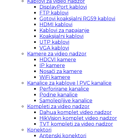
Kablovi za video nadzor
DisplayPort kablovi
FTP kablovi
Gotovi koaksijalni RG59 kablovi
HDMI kablovi
Kablovi za napajanje
Koaksijalni kablovi
UTP kablovi
VGA kablovi
Kamere za video nadzor
HDCVI kamere
IP kamere
Nosači za kamere
WiFi kamere
Kanalice za kablove | PVC kanalice
Perforirane kanalice
Podne kanalice
Samolepljive kanalice
Kompleti za video nadzor
Dahua komplet video nadzor
HikVision komplet video nadzor
TVT kompleti za video nadzor
Konektori
Antenski konektori