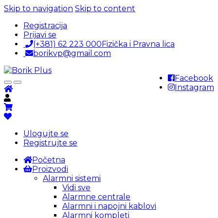
Skip to navigation
Skip to content
Registracija
Prijavi se
(+381) 62 223 000
Fizička i Pravna lica
borikvp@gmail.com
Facebook
Instagram
Ulogujte se
Registrujte se
Početna
Proizvodi
Alarmni sistemi
Vidi sve
Alarmne centrale
Alarmni i napojni kablovi
Alarmni kompleti