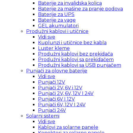
Baterije za invalidska kolica
Baterije za mašine za pranje podova
Baterije za UPS
Baterije za vage
GEL akumulatori
Produžni kablovi i utičnice
Vidi sve
Kuplunzi i utičnice bez kabla
Luster kleme
Produžni kablovi bez prekidača
Produžni kablovi sa prekidačem
Produžni kablovi sa USB punjačem
Punjači za olovne baterije
Vidi sve
Punjači 12V
Punjači 2V, 6V i 12V
Punjači 2V, 6V, 12V I 24V
Punjači 6V I 12V
Punjači 6V, 12V I 24V
Punjači 24V
Solarni sistemi
Vidi sve
Kablovi za solarne panele
Konektori za solarne panele