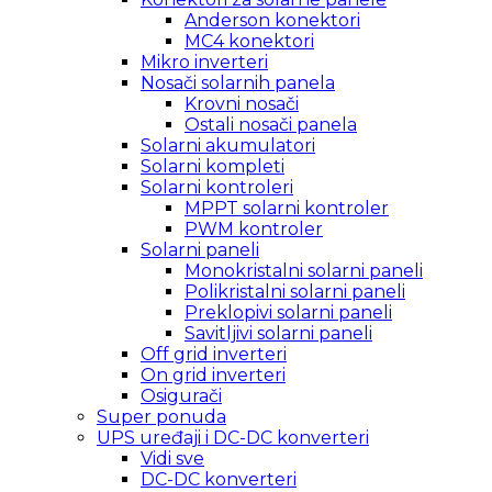
Anderson konektori
MC4 konektori
Mikro inverteri
Nosači solarnih panela
Krovni nosači
Ostali nosači panela
Solarni akumulatori
Solarni kompleti
Solarni kontroleri
MPPT solarni kontroler
PWM kontroler
Solarni paneli
Monokristalni solarni paneli
Polikristalni solarni paneli
Preklopivi solarni paneli
Savitljivi solarni paneli
Off grid inverteri
On grid inverteri
Osigurači
Super ponuda
UPS uređaji i DC-DC konverteri
Vidi sve
DC-DC konverteri