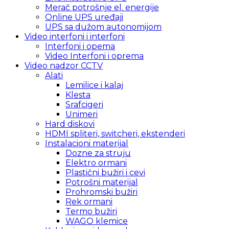
Merač potrošnje el. energije
Online UPS uređaji
UPS sa dužom autonomijom
Video interfoni i interfoni
Interfoni i opema
Video Interfoni i oprema
Video nadzor CCTV
Alati
Lemilice i kalaj
Klesta
Srafcigeri
Unimeri
Hard diskovi
HDMI spliteri, switcheri, ekstenderi
Instalacioni materijal
Dozne za struju
Elektro ormani
Plastični bužiri i cevi
Potrošni materijal
Prohromski bužiri
Rek ormani
Termo bužiri
WAGO klemice