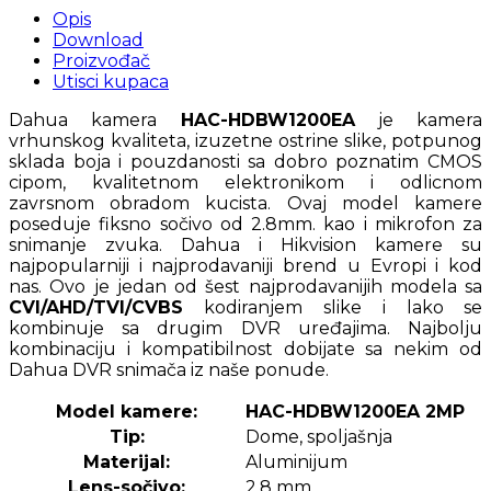
Opis
Download
Proizvođač
Utisci kupaca
Dahua kamera
HAC-HDBW1200EA
je kamera
vrhunskog kvaliteta, izuzetne ostrine slike, potpunog
sklada boja i pouzdanosti sa dobro poznatim CMOS
cipom, kvalitetnom elektronikom i odlicnom
zavrsnom obradom kucista. Ovaj model kamere
poseduje fiksno sočivo od 2.8mm. kao i mikrofon za
snimanje zvuka. Dahua i Hikvision kamere su
najpopularniji i najprodavaniji brend u Evropi i kod
nas. Ovo je jedan od šest najprodavanijih modela sa
CVI/AHD/TVI/CVBS
kodiranjem slike
i lako se
kombinuje sa drugim DVR uređajima. Najbolju
kombinaciju i kompatibilnost dobijate sa nekim od
Dahua DVR snimača iz naše ponude.
Model kamere:
HAC-HDBW1200EA 2MP
Tip:
Dome, spoljašnja
Materijal:
Aluminijum
Lens-sočivo:
2.8 mm