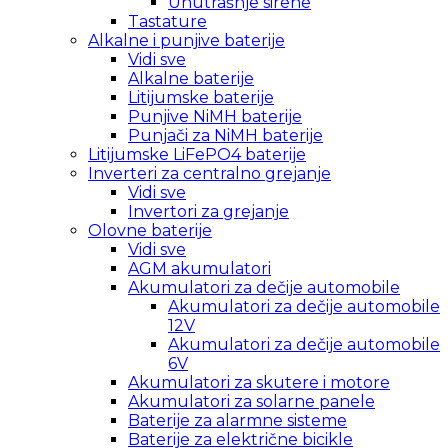
Unutrašnje sirene
Tastature
Alkalne i punjive baterije
Vidi sve
Alkalne baterije
Litijumske baterije
Punjive NiMH baterije
Punjači za NiMH baterije
Litijumske LiFePO4 baterije
Inverteri za centralno grejanje
Vidi sve
Invertori za grejanje
Olovne baterije
Vidi sve
AGM akumulatori
Akumulatori za dečije automobile
Akumulatori za dečije automobile
12V
Akumulatori za dečije automobile
6V
Akumulatori za skutere i motore
Akumulatori za solarne panele
Baterije za alarmne sisteme
Baterije za električne bicikle