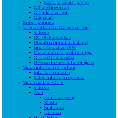
Savitljivi solarni paneli
Off grid inverteri
On grid inverteri
Osigurači
Super ponuda
UPS uređaji i DC-DC konverteri
Vidi sve
DC-DC konverteri
Dodatna oprema i kablovi
Line interactive UPS
Merač potrošnje el. energije
Online UPS uređaji
UPS sa dužom autonomijom
Video interfoni i interfoni
Interfoni i opema
Video Interfoni i oprema
Video nadzor CCTV
Vidi sve
Alati
Lemilice i kalaj
Klesta
Srafcigeri
Unimeri
Hard diskovi