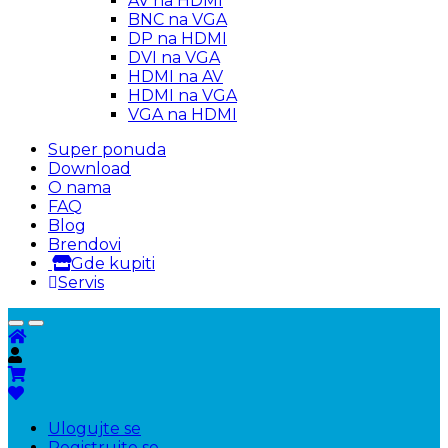
AV na HDMI
BNC na VGA
DP na HDMI
DVI na VGA
HDMI na AV
HDMI na VGA
VGA na HDMI
Super ponuda
Download
O nama
FAQ
Blog
Brendovi
Gde kupiti
Servis
Ulogujte se
Registrujte se