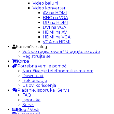
Video baluni
Video konverteri
AV na HDMI
BNC na VGA
DP na HDMI
DVI na VGA
HDMI na AV
HDMI na VGA
VGA na HDMI
Korisnički nalog
Već ste registrovani? Ulogujte se ovde
Registrujte se
Korpa
Potrebna vam je pomoć
Naručivanje telefonom ili e-mailom
Download
Reklamacije
Uslovi korišćenja
Plaćanje, Isporuka i Servis
FAQ
Isporuka
Servis
Blog / Vesti