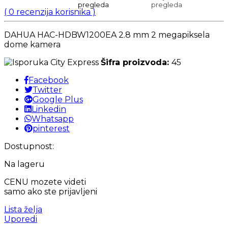
(
0
recenzija korisnika )
DAHUA HAC-HDBW1200EA 2.8 mm 2 megapiksela
dome kamera
Šifra proizvoda:
45
Facebook
Twitter
Google Plus
Linkedin
Whatsapp
pinterest
Dostupnost:
Na lageru
CENU mozete videti
samo ako ste prijavljeni
Lista želja
Uporedi