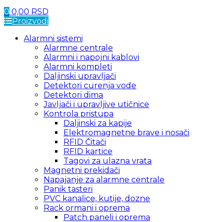
0
0,00
RSD
Proizvodi
Alarmni sistemi
Alarmne centrale
Alarmni i napojni kablovi
Alarmni kompleti
Daljinski upravljači
Detektori curenja vode
Detektori dima
Javljači i upravljive utičnice
Kontrola pristupa
Daljinski za kapije
Elektromagnetne brave i nosači
RFID Čitači
RFID kartice
Tagovi za ulazna vrata
Magnetni prekidači
Napajanje za alarmne centrale
Panik tasteri
PVC kanalice, kutije, dozne
Rack ormani i oprema
Patch paneli i oprema