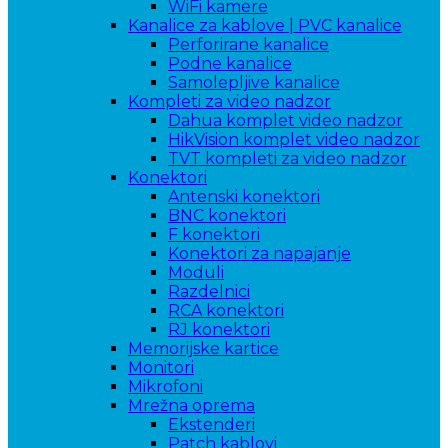
WiFi kamere
Kanalice za kablove | PVC kanalice
Perforirane kanalice
Podne kanalice
Samolepljive kanalice
Kompleti za video nadzor
Dahua komplet video nadzor
HikVision komplet video nadzor
TVT kompleti za video nadzor
Konektori
Antenski konektori
BNC konektori
F konektori
Konektori za napajanje
Moduli
Razdelnici
RCA konektori
RJ konektori
Memorijske kartice
Monitori
Mikrofoni
Mrežna oprema
Ekstenderi
Patch kablovi