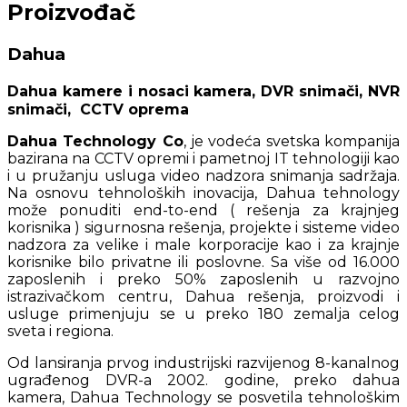
Proizvođač
Dahua
Dahua kamere i nosaci kamera, DVR snimači, NVR
snimači, CCTV oprema
Dahua Technology Co
, je vodeća svetska kompanija
bazirana na CCTV opremi i pametnoj IT tehnologiji kao
i u pružanju usluga video nadzora snimanja sadržaja.
Na osnovu tehnoloških inovacija, Dahua tehnology
može ponuditi end-to-end ( rešenja za krajnjeg
korisnika ) sigurnosna rešenja, projekte i sisteme video
nadzora za velike i male korporacije kao i za krajnje
korisnike bilo privatne ili poslovne. Sa više od 16.000
zaposlenih i preko 50% zaposlenih u razvojno
istrazivačkom centru, Dahua rešenja, proizvodi i
usluge primenjuju se u preko 180 zemalja celog
sveta i regiona.
Od lansiranja prvog industrijski razvijenog 8-kanalnog
ugrađenog DVR-a 2002. godine, preko dahua
kamera, Dahua Technology se posvetila tehnološkim