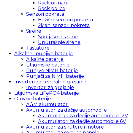
Rack ormani
Rack police
Senzori pokreta
Bežični senzori pokreta
Žičani senzori pokreta
Sirene
Spoljašnje sirene
Unutrašnje sirene
Tastature
Alkalne i punjive baterije
Alkalne baterije
Litijumske baterije
Punjive NiMH baterije
Punjači za NiMH baterije
Inverteri za centralno grejanje
Invertori za grejanje
Litijumske LiFePO4 baterije
Olovne baterije
AGM akumulatori
Akumulatori za dečije automobile
Akumulatori za dečije automobile 12V
Akumulatori za dečije automobile 6V
Akumulatori za skutere i motore
Akumulatori za solarne panele