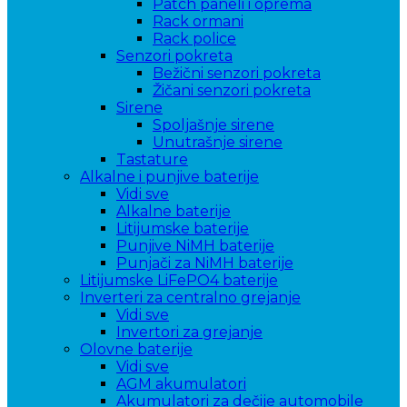
Patch paneli i oprema
Rack ormani
Rack police
Senzori pokreta
Bežični senzori pokreta
Žičani senzori pokreta
Sirene
Spoljašnje sirene
Unutrašnje sirene
Tastature
Alkalne i punjive baterije
Vidi sve
Alkalne baterije
Litijumske baterije
Punjive NiMH baterije
Punjači za NiMH baterije
Litijumske LiFePO4 baterije
Inverteri za centralno grejanje
Vidi sve
Invertori za grejanje
Olovne baterije
Vidi sve
AGM akumulatori
Akumulatori za dečije automobile