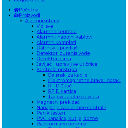
Početna
Proizvodi
Alarmni sistemi
Vidi sve
Alarmne centrale
Alarmni i napojni kablovi
Alarmni kompleti
Daljinski upravljači
Detektori curenja vode
Detektori dima
Javljači i upravljive utičnice
Kontrola pristupa
Daljinski za kapije
Elektromagnetne brave i nosači
RFID Čitači
RFID kartice
Tagovi za ulazna vrata
Magnetni prekidači
Napajanje za alarmne centrale
Panik tasteri
PVC kanalice, kutije, dozne
Rack ormani i oprema