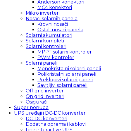
Anderson konektori
MC4 konektori
Mikro inverteri
Nosači solarnih panela
Krovni nosači
Ostali nosači panela
Solarni akumulatori
Solarni kompleti
Solarni kontroleri
MPPT solarni kontroler
PWM kontroler
Solarni paneli
Monokristalni solarni paneli
Polikristalni solarni paneli
Preklopivi solarni paneli
Savitljivi solarni paneli
Off grid inverteri
On grid inverteri
Osigurači
Super ponuda
UPS uređaji i DC-DC konverteri
DC-DC konverteri
Dodatna oprema i kablovi
Line interactive UPS