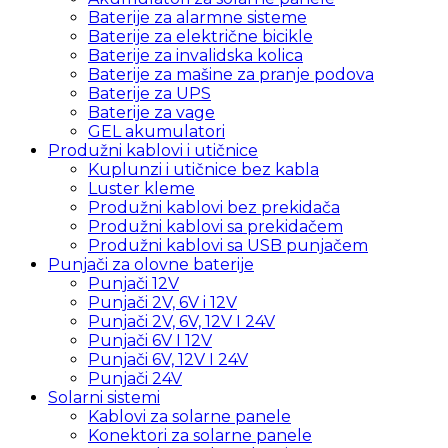
Baterije za alarmne sisteme
Baterije za električne bicikle
Baterije za invalidska kolica
Baterije za mašine za pranje podova
Baterije za UPS
Baterije za vage
GEL akumulatori
Produžni kablovi i utičnice
Kuplunzi i utičnice bez kabla
Luster kleme
Produžni kablovi bez prekidača
Produžni kablovi sa prekidačem
Produžni kablovi sa USB punjačem
Punjači za olovne baterije
Punjači 12V
Punjači 2V, 6V i 12V
Punjači 2V, 6V, 12V I 24V
Punjači 6V I 12V
Punjači 6V, 12V I 24V
Punjači 24V
Solarni sistemi
Kablovi za solarne panele
Konektori za solarne panele