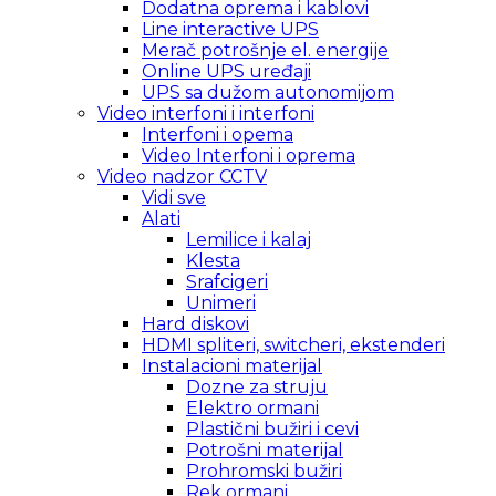
Dodatna oprema i kablovi
Line interactive UPS
Merač potrošnje el. energije
Online UPS uređaji
UPS sa dužom autonomijom
Video interfoni i interfoni
Interfoni i opema
Video Interfoni i oprema
Video nadzor CCTV
Vidi sve
Alati
Lemilice i kalaj
Klesta
Srafcigeri
Unimeri
Hard diskovi
HDMI spliteri, switcheri, ekstenderi
Instalacioni materijal
Dozne za struju
Elektro ormani
Plastični bužiri i cevi
Potrošni materijal
Prohromski bužiri
Rek ormani