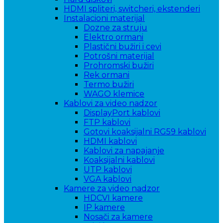
HDMI spliteri, switcheri, ekstenderi
Instalacioni materijal
Dozne za struju
Elektro ormani
Plastični bužiri i cevi
Potrošni materijal
Prohromski bužiri
Rek ormani
Termo bužiri
WAGO klemice
Kablovi za video nadzor
DisplayPort kablovi
FTP kablovi
Gotovi koaksijalni RG59 kablovi
HDMI kablovi
Kablovi za napajanje
Koaksijalni kablovi
UTP kablovi
VGA kablovi
Kamere za video nadzor
HDCVI kamere
IP kamere
Nosači za kamere