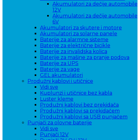
Akumulatori za dečije automobile
12V
Akumulatori za dečije automobile
6V
Akumulatori za skutere i motore
Akumulatori za solarne panele
Baterije za alarmne sisteme
Baterije za električne bicikle
Baterije za invalidska kolica
Baterije za mašine za pranje podova
Baterije za UPS
Baterije za vage
GEL akumulatori
Produžni kablovi i utičnice
Vidi sve
Kuplunzi i utičnice bez kabla
Luster kleme
Produžni kablovi bez prekidača
Produžni kablovi sa prekidačem
Produžni kablovi sa USB punjačem
Punjači za olovne baterije
Vidi sve
Punjači 12V