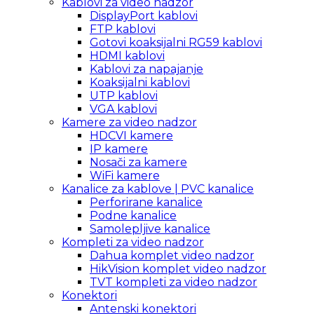
Kablovi za video nadzor
DisplayPort kablovi
FTP kablovi
Gotovi koaksijalni RG59 kablovi
HDMI kablovi
Kablovi za napajanje
Koaksijalni kablovi
UTP kablovi
VGA kablovi
Kamere za video nadzor
HDCVI kamere
IP kamere
Nosači za kamere
WiFi kamere
Kanalice za kablove | PVC kanalice
Perforirane kanalice
Podne kanalice
Samolepljive kanalice
Kompleti za video nadzor
Dahua komplet video nadzor
HikVision komplet video nadzor
TVT kompleti za video nadzor
Konektori
Antenski konektori