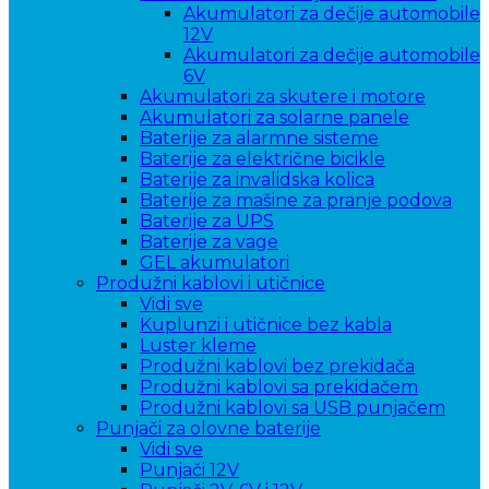
Akumulatori za dečije automobile
12V
Akumulatori za dečije automobile
6V
Akumulatori za skutere i motore
Akumulatori za solarne panele
Baterije za alarmne sisteme
Baterije za električne bicikle
Baterije za invalidska kolica
Baterije za mašine za pranje podova
Baterije za UPS
Baterije za vage
GEL akumulatori
Produžni kablovi i utičnice
Vidi sve
Kuplunzi i utičnice bez kabla
Luster kleme
Produžni kablovi bez prekidača
Produžni kablovi sa prekidačem
Produžni kablovi sa USB punjačem
Punjači za olovne baterije
Vidi sve
Punjači 12V