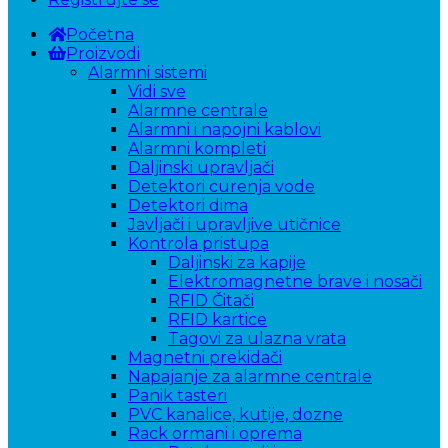
Početna
Proizvodi
Alarmni sistemi
Vidi sve
Alarmne centrale
Alarmni i napojni kablovi
Alarmni kompleti
Daljinski upravljači
Detektori curenja vode
Detektori dima
Javljači i upravljive utičnice
Kontrola pristupa
Daljinski za kapije
Elektromagnetne brave i nosači
RFID Čitači
RFID kartice
Tagovi za ulazna vrata
Magnetni prekidači
Napajanje za alarmne centrale
Panik tasteri
PVC kanalice, kutije, dozne
Rack ormani i oprema