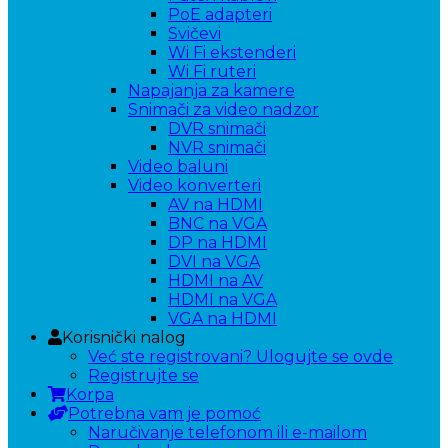
PoE adapteri
Svičevi
Wi Fi ekstenderi
Wi Fi ruteri
Napajanja za kamere
Snimači za video nadzor
DVR snimači
NVR snimači
Video baluni
Video konverteri
AV na HDMI
BNC na VGA
DP na HDMI
DVI na VGA
HDMI na AV
HDMI na VGA
VGA na HDMI
Korisnički nalog
Već ste registrovani? Ulogujte se ovde
Registrujte se
Korpa
Potrebna vam je pomoć
Naručivanje telefonom ili e-mailom