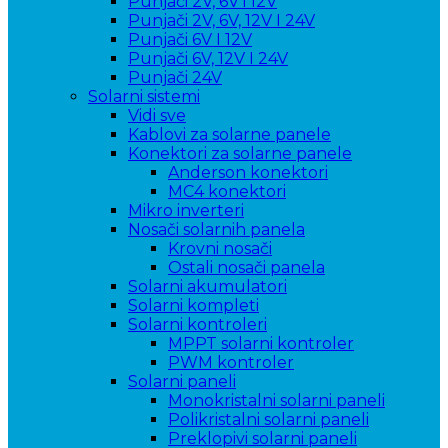
Punjači 2V, 6V i 12V
Punjači 2V, 6V, 12V I 24V
Punjači 6V I 12V
Punjači 6V, 12V I 24V
Punjači 24V
Solarni sistemi
Vidi sve
Kablovi za solarne panele
Konektori za solarne panele
Anderson konektori
MC4 konektori
Mikro inverteri
Nosači solarnih panela
Krovni nosači
Ostali nosači panela
Solarni akumulatori
Solarni kompleti
Solarni kontroleri
MPPT solarni kontroler
PWM kontroler
Solarni paneli
Monokristalni solarni paneli
Polikristalni solarni paneli
Preklopivi solarni paneli