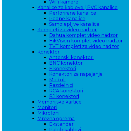
WiFi kamere
Kanalice za kablove | PVC kanalice
Perforirane kanalice
Podne kanalice
Samolepljive kanalice
Kompleti za video nadzor
Dahua komplet video nadzor
HikVision komplet video nadzor
TVT kompleti za video nadzor
Konektori
Antenski konektori
BNC konektori
F konektori
Konektori za napajanje
Moduli
Razdelnici
RCA konektori
RJ konektori
Memorijske kartice
Monitori
Mikrofoni
Mrežna oprema
Ekstenderi
Patch kablovi