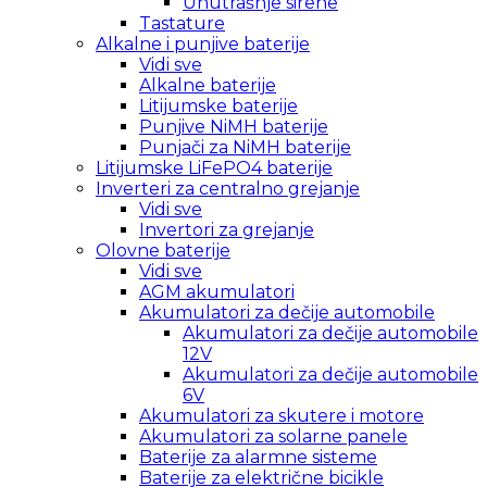
Unutrašnje sirene
Tastature
Alkalne i punjive baterije
Vidi sve
Alkalne baterije
Litijumske baterije
Punjive NiMH baterije
Punjači za NiMH baterije
Litijumske LiFePO4 baterije
Inverteri za centralno grejanje
Vidi sve
Invertori za grejanje
Olovne baterije
Vidi sve
AGM akumulatori
Akumulatori za dečije automobile
Akumulatori za dečije automobile
12V
Akumulatori za dečije automobile
6V
Akumulatori za skutere i motore
Akumulatori za solarne panele
Baterije za alarmne sisteme
Baterije za električne bicikle