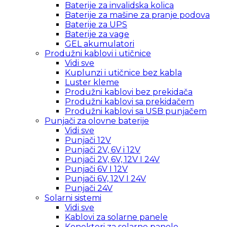
Baterije za invalidska kolica
Baterije za mašine za pranje podova
Baterije za UPS
Baterije za vage
GEL akumulatori
Produžni kablovi i utičnice
Vidi sve
Kuplunzi i utičnice bez kabla
Luster kleme
Produžni kablovi bez prekidača
Produžni kablovi sa prekidačem
Produžni kablovi sa USB punjačem
Punjači za olovne baterije
Vidi sve
Punjači 12V
Punjači 2V, 6V i 12V
Punjači 2V, 6V, 12V I 24V
Punjači 6V I 12V
Punjači 6V, 12V I 24V
Punjači 24V
Solarni sistemi
Vidi sve
Kablovi za solarne panele
Konektori za solarne panele