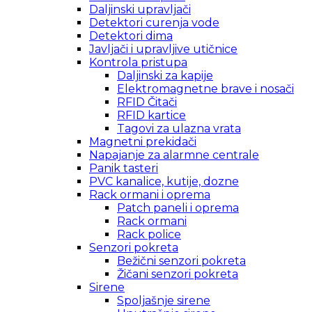
Daljinski upravljači
Detektori curenja vode
Detektori dima
Javljači i upravljive utičnice
Kontrola pristupa
Daljinski za kapije
Elektromagnetne brave i nosači
RFID Čitači
RFID kartice
Tagovi za ulazna vrata
Magnetni prekidači
Napajanje za alarmne centrale
Panik tasteri
PVC kanalice, kutije, dozne
Rack ormani i oprema
Patch paneli i oprema
Rack ormani
Rack police
Senzori pokreta
Bežični senzori pokreta
Žičani senzori pokreta
Sirene
Spoljašnje sirene