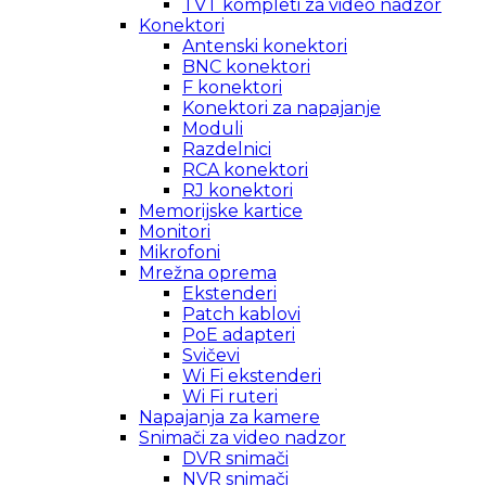
TVT kompleti za video nadzor
Konektori
Antenski konektori
BNC konektori
F konektori
Konektori za napajanje
Moduli
Razdelnici
RCA konektori
RJ konektori
Memorijske kartice
Monitori
Mikrofoni
Mrežna oprema
Ekstenderi
Patch kablovi
PoE adapteri
Svičevi
Wi Fi ekstenderi
Wi Fi ruteri
Napajanja za kamere
Snimači za video nadzor
DVR snimači
NVR snimači