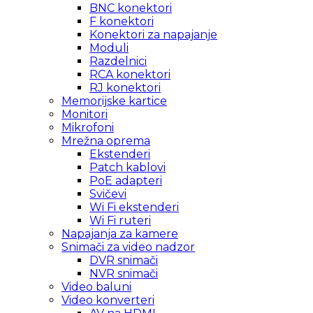
BNC konektori
F konektori
Konektori za napajanje
Moduli
Razdelnici
RCA konektori
RJ konektori
Memorijske kartice
Monitori
Mikrofoni
Mrežna oprema
Ekstenderi
Patch kablovi
PoE adapteri
Svičevi
Wi Fi ekstenderi
Wi Fi ruteri
Napajanja za kamere
Snimači za video nadzor
DVR snimači
NVR snimači
Video baluni
Video konverteri