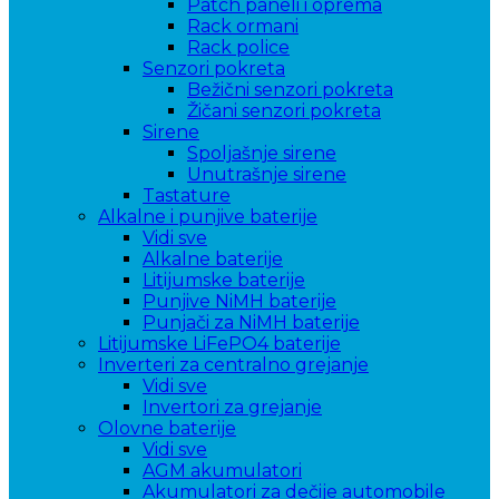
Patch paneli i oprema
Rack ormani
Rack police
Senzori pokreta
Bežični senzori pokreta
Žičani senzori pokreta
Sirene
Spoljašnje sirene
Unutrašnje sirene
Tastature
Alkalne i punjive baterije
Vidi sve
Alkalne baterije
Litijumske baterije
Punjive NiMH baterije
Punjači za NiMH baterije
Litijumske LiFePO4 baterije
Inverteri za centralno grejanje
Vidi sve
Invertori za grejanje
Olovne baterije
Vidi sve
AGM akumulatori
Akumulatori za dečije automobile