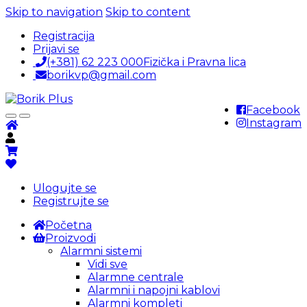
Skip to navigation
Skip to content
Registracija
Prijavi se
(+381) 62 223 000
Fizička i Pravna lica
borikvp@gmail.com
Facebook
Instagram
Ulogujte se
Registrujte se
Početna
Proizvodi
Alarmni sistemi
Vidi sve
Alarmne centrale
Alarmni i napojni kablovi
Alarmni kompleti