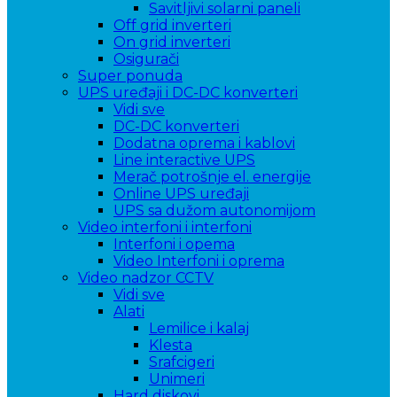
Savitljivi solarni paneli
Off grid inverteri
On grid inverteri
Osigurači
Super ponuda
UPS uređaji i DC-DC konverteri
Vidi sve
DC-DC konverteri
Dodatna oprema i kablovi
Line interactive UPS
Merač potrošnje el. energije
Online UPS uređaji
UPS sa dužom autonomijom
Video interfoni i interfoni
Interfoni i opema
Video Interfoni i oprema
Video nadzor CCTV
Vidi sve
Alati
Lemilice i kalaj
Klesta
Srafcigeri
Unimeri
Hard diskovi