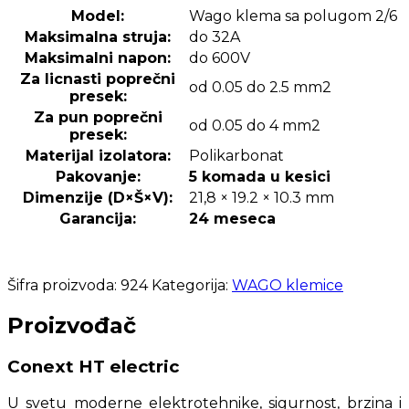
Model:
Wago klema sa polugom 2/6
Maksimalna struja:
do 32A
Maksimalni napon:
do 600V
Za licnasti poprečni
od 0.05 do 2.5 mm2
presek:
Za pun poprečni
od 0.05 do 4 mm2
presek:
Materijal izolatora:
Polikarbonat
Pakovanje:
5 komada u kesici
Dimenzije (D×Š×V):
21,8 × 19.2 × 10.3 mm
Garancija:
24 meseca
Šifra proizvoda:
924
Kategorija:
WAGO klemice
Proizvođač
Conext HT electric
U svetu moderne elektrotehnike, sigurnost, brzina i