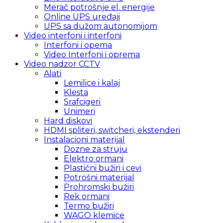
Merač potrošnje el. energije
Online UPS uređaji
UPS sa dužom autonomijom
Video interfoni i interfoni
Interfoni i opema
Video Interfoni i oprema
Video nadzor CCTV
Alati
Lemilice i kalaj
Klesta
Srafcigeri
Unimeri
Hard diskovi
HDMI spliteri, switcheri, ekstenderi
Instalacioni materijal
Dozne za struju
Elektro ormani
Plastični bužiri i cevi
Potrošni materijal
Prohromski bužiri
Rek ormani
Termo bužiri
WAGO klemice