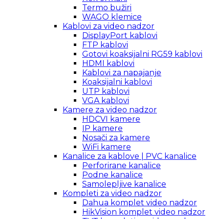
Termo bužiri
WAGO klemice
Kablovi za video nadzor
DisplayPort kablovi
FTP kablovi
Gotovi koaksijalni RG59 kablovi
HDMI kablovi
Kablovi za napajanje
Koaksijalni kablovi
UTP kablovi
VGA kablovi
Kamere za video nadzor
HDCVI kamere
IP kamere
Nosači za kamere
WiFi kamere
Kanalice za kablove | PVC kanalice
Perforirane kanalice
Podne kanalice
Samolepljive kanalice
Kompleti za video nadzor
Dahua komplet video nadzor
HikVision komplet video nadzor