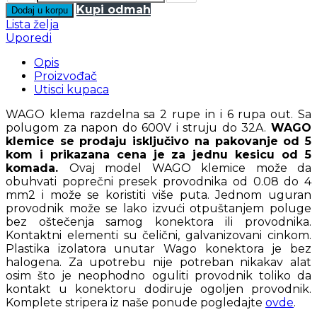
Kupi odmah
Dodaj u korpu
Lista želja
Uporedi
Opis
Proizvođač
Utisci kupaca
WAGO klema razdelna sa 2 rupe in i 6 rupa out. Sa
polugom za napon do 600V i struju do 32A.
WAGO
klemice se prodaju isključivo na pakovanje od 5
kom i prikazana cena je za jednu kesicu od 5
komada.
Ovaj model WAGO klemice može da
obuhvati poprečni presek provodnika od 0.08 do 4
mm2 i može se koristiti više puta. Jednom uguran
provodnik može se lako izvući otpuštanjem poluge
bez oštečenja samog konektora ili provodnika.
Kontaktni elementi su čelični, galvanizovani cinkom.
Plastika izolatora unutar Wago konektora je bez
halogena. Za upotrebu nije potreban nikakav alat
osim što je neophodno oguliti provodnik toliko da
kontakt u konektoru dodiruje ogoljen provodnik.
Komplete stripera iz naše ponude pogledajte
ovde
.