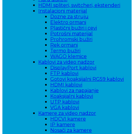
HDMI spliteri, switcheri, ekstenderi
Instalacioni materijal
Dozne za struju
Elektro ormani
Plastični bužiri i cevi
Potrošni materijal
Prohromski bužiri
Rek ormani
Termo bužiri
WAGO klemice
Kablovi za video nadzor
DisplayPort kablovi
FTP kablovi
Gotovi koaksijalni RG59 kablovi
HDMI kablovi
Kablovi za napajanje
Koaksijalni kablovi
UTP kablovi
VGA kablovi
Kamere za video nadzor
HDCVI kamere
IP kamere
Nosači za kamere