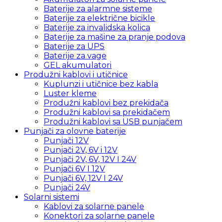
Baterije za alarmne sisteme
Baterije za električne bicikle
Baterije za invalidska kolica
Baterije za mašine za pranje podova
Baterije za UPS
Baterije za vage
GEL akumulatori
Produžni kablovi i utičnice
Kuplunzi i utičnice bez kabla
Luster kleme
Produžni kablovi bez prekidača
Produžni kablovi sa prekidačem
Produžni kablovi sa USB punjačem
Punjači za olovne baterije
Punjači 12V
Punjači 2V, 6V i 12V
Punjači 2V, 6V, 12V I 24V
Punjači 6V I 12V
Punjači 6V, 12V I 24V
Punjači 24V
Solarni sistemi
Kablovi za solarne panele
Konektori za solarne panele