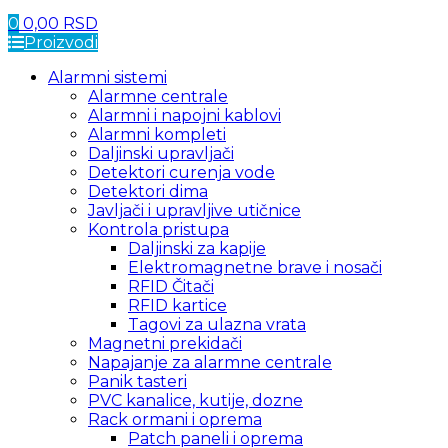
0
0,00
RSD
Proizvodi
Alarmni sistemi
Alarmne centrale
Alarmni i napojni kablovi
Alarmni kompleti
Daljinski upravljači
Detektori curenja vode
Detektori dima
Javljači i upravljive utičnice
Kontrola pristupa
Daljinski za kapije
Elektromagnetne brave i nosači
RFID Čitači
RFID kartice
Tagovi za ulazna vrata
Magnetni prekidači
Napajanje za alarmne centrale
Panik tasteri
PVC kanalice, kutije, dozne
Rack ormani i oprema
Patch paneli i oprema