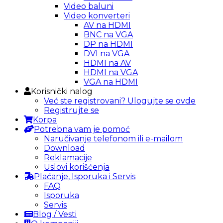
Video baluni
Video konverteri
AV na HDMI
BNC na VGA
DP na HDMI
DVI na VGA
HDMI na AV
HDMI na VGA
VGA na HDMI
Korisnički nalog
Već ste registrovani? Ulogujte se ovde
Registrujte se
Korpa
Potrebna vam je pomoć
Naručivanje telefonom ili e-mailom
Download
Reklamacije
Uslovi korišćenja
Plaćanje, Isporuka i Servis
FAQ
Isporuka
Servis
Blog / Vesti