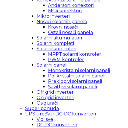
Anderson konektori
MC4 konektori
Mikro inverteri
Nosači solarnih panela
Krovni nosači
Ostali nosači panela
Solarni akumulatori
Solarni kompleti
Solarni kontroleri
MPPT solarni kontroler
PWM kontroler
Solarni paneli
Monokristalni solarni paneli
Polikristalni solarni paneli
Preklopivi solarni paneli
Savitljivi solarni paneli
Off grid inverteri
On grid inverteri
Osigurači
Super ponuda
UPS uređaji i DC-DC konverteri
Vidi sve
DC-DC konverteri