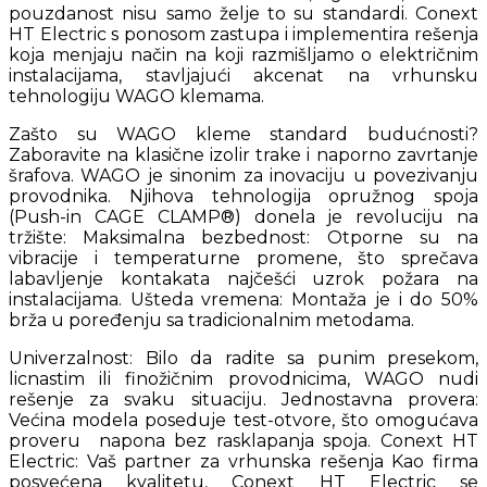
pouzdanost nisu samo želje to su standardi. Conext
HT Electric s ponosom zastupa i implementira rešenja
koja menjaju način na koji razmišljamo o električnim
instalacijama, stavljajući akcenat na vrhunsku
tehnologiju WAGO klemama.
Zašto su WAGO kleme standard budućnosti?
Zaboravite na klasične izolir trake i naporno zavrtanje
šrafova. WAGO je sinonim za inovaciju u povezivanju
provodnika. Njihova tehnologija opružnog spoja
(Push-in CAGE CLAMP®) donela je revoluciju na
tržište: Maksimalna bezbednost: Otporne su na
vibracije i temperaturne promene, što sprečava
labavljenje kontakata najčešći uzrok požara na
instalacijama. Ušteda vremena: Montaža je i do 50%
brža u poređenju sa tradicionalnim metodama.
Univerzalnost: Bilo da radite sa punim presekom,
licnastim ili finožičnim provodnicima, WAGO nudi
rešenje za svaku situaciju. Jednostavna provera:
Većina modela poseduje test-otvore, što omogućava
proveru napona bez rasklapanja spoja. Conext HT
Electric: Vaš partner za vrhunska rešenja Kao firma
posvećena kvalitetu, Conext HT Electric se