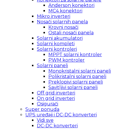
Anderson konektori
MC4 konektori
Mikro inverteri
Nosači solarnih panela
Krovni nosači
Ostali nosači panela
Solarni akumulatori
Solarni kompleti
Solarni kontroleri
MPPT solarni kontroler
PWM kontroler
Solarni paneli
Monokristalni solarni paneli
Polikristalni solarni paneli
Preklopivi solarni paneli
Savitljivi solarni paneli
Off grid inverteri
On grid inverteri
Osigurači
Super ponuda
UPS uređaji i DC-DC konverteri
Vidi sve
DC-DC konverteri