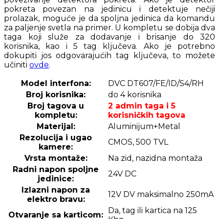
pokreta povezan na jedinicu i detektuje nečiji
prolazak, moguće je da spoljna jedinica da komandu
za paljenje svetla na primer. U kompletu se dobija dva
taga koji služe za dodavanje i brisanje do 320
korisnika, kao i 5 tag ključeva. Ako je potrebno
dokupiti jos odgovarajućih tag ključeva, to možete
učiniti
ovde
.
Model interfona:
DVC DT607/FE/ID/S4/RH
Broj korisnika:
do 4 korisnika
Broj tagova u
2 admin taga i 5
kompletu:
korisničkih tagova
Materijal:
Aluminijum+Metal
Rezolucija i ugao
CMOS, 500 TVL
kamere:
Vrsta montaže:
Na zid, nazidna montaža
Radni napon spoljne
24V DC
jedinice:
Izlazni napon za
12V DV maksimalno 250mA
elektro bravu:
Da, tag ili kartica na 125
Otvaranje sa karticom: