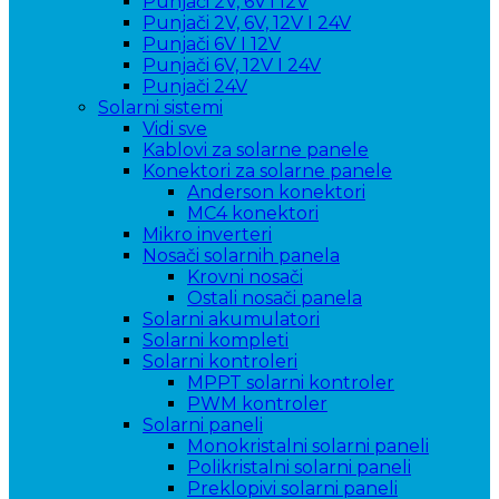
Punjači 2V, 6V i 12V
Punjači 2V, 6V, 12V I 24V
Punjači 6V I 12V
Punjači 6V, 12V I 24V
Punjači 24V
Solarni sistemi
Vidi sve
Kablovi za solarne panele
Konektori za solarne panele
Anderson konektori
MC4 konektori
Mikro inverteri
Nosači solarnih panela
Krovni nosači
Ostali nosači panela
Solarni akumulatori
Solarni kompleti
Solarni kontroleri
MPPT solarni kontroler
PWM kontroler
Solarni paneli
Monokristalni solarni paneli
Polikristalni solarni paneli
Preklopivi solarni paneli