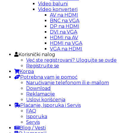
Video baluni
Video konverteri
AV na HDMI
BNC na VGA
DP na HDMI
DVI na VGA
HDMI na AV
HDMI na VGA
VGA na HDMI
Korisnički nalog
Već ste registrovani? Ulogujte se ovde
Registrujte se
Korpa
Potrebna vam je pomoć
Naručivanje telefonom ili e-mailom
Download
Reklamacije
Uslovi korišćenja
Plaćanje, Isporuka i Servis
FAQ
Isporuka
Servis
Blog / Vesti