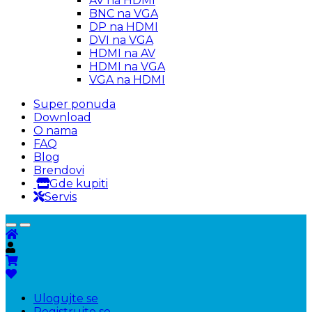
AV na HDMI
BNC na VGA
DP na HDMI
DVI na VGA
HDMI na AV
HDMI na VGA
VGA na HDMI
Super ponuda
Download
O nama
FAQ
Blog
Brendovi
Gde kupiti
Servis
Ulogujte se
Registrujte se