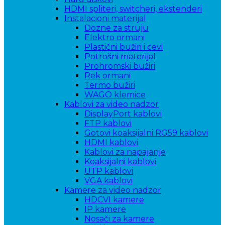
HDMI spliteri, switcheri, ekstenderi
Instalacioni materijal
Dozne za struju
Elektro ormani
Plastični bužiri i cevi
Potrošni materijal
Prohromski bužiri
Rek ormani
Termo bužiri
WAGO klemice
Kablovi za video nadzor
DisplayPort kablovi
FTP kablovi
Gotovi koaksijalni RG59 kablovi
HDMI kablovi
Kablovi za napajanje
Koaksijalni kablovi
UTP kablovi
VGA kablovi
Kamere za video nadzor
HDCVI kamere
IP kamere
Nosači za kamere