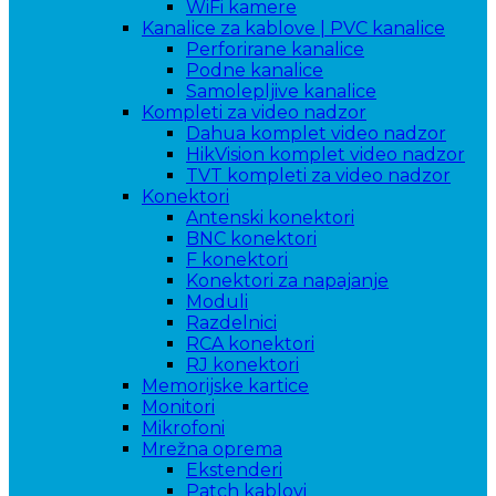
WiFi kamere
Kanalice za kablove | PVC kanalice
Perforirane kanalice
Podne kanalice
Samolepljive kanalice
Kompleti za video nadzor
Dahua komplet video nadzor
HikVision komplet video nadzor
TVT kompleti za video nadzor
Konektori
Antenski konektori
BNC konektori
F konektori
Konektori za napajanje
Moduli
Razdelnici
RCA konektori
RJ konektori
Memorijske kartice
Monitori
Mikrofoni
Mrežna oprema
Ekstenderi
Patch kablovi