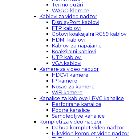
Termo bužiri
WAGO klemice
Kablovi za video nadzor
DisplayPort kablovi
FTP kablovi
Gotovi koaksijalni RG59 kablovi
HDMI kablovi
Kablovi za napajanje
Koaksijalni kablovi
UTP kablovi
VGA kablovi
Kamere za video nadzor
HDCVI kamere
IP kamere
Nosači za kamere
WiFi kamere
Kanalice za kablove | PVC kanalice
Perforirane kanalice
Podne kanalice
Samolepljive kanalice
Kompleti za video nadzor
Dahua komplet video nadzor
HikVision komplet video nadzor