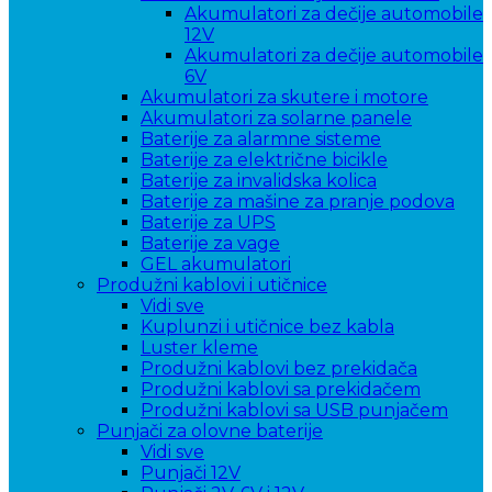
Akumulatori za dečije automobile
12V
Akumulatori za dečije automobile
6V
Akumulatori za skutere i motore
Akumulatori za solarne panele
Baterije za alarmne sisteme
Baterije za električne bicikle
Baterije za invalidska kolica
Baterije za mašine za pranje podova
Baterije za UPS
Baterije za vage
GEL akumulatori
Produžni kablovi i utičnice
Vidi sve
Kuplunzi i utičnice bez kabla
Luster kleme
Produžni kablovi bez prekidača
Produžni kablovi sa prekidačem
Produžni kablovi sa USB punjačem
Punjači za olovne baterije
Vidi sve
Punjači 12V