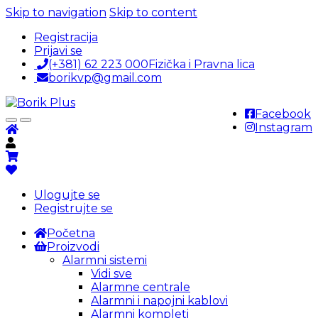
Skip to navigation
Skip to content
Registracija
Prijavi se
(+381) 62 223 000
Fizička i Pravna lica
borikvp@gmail.com
Facebook
Instagram
Ulogujte se
Registrujte se
Početna
Proizvodi
Alarmni sistemi
Vidi sve
Alarmne centrale
Alarmni i napojni kablovi
Alarmni kompleti