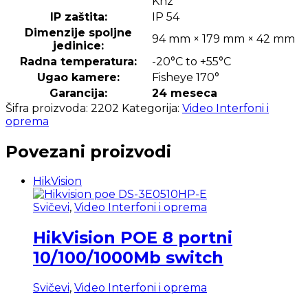
Khz
IP zaštita:
IP 54
Dimenzije spoljne
94 mm × 179 mm × 42 mm
jedinice:
Radna temperatura:
-20°C to +55°C
Ugao kamere:
Fisheye 170°
Garancija:
24 meseca
Šifra proizvoda:
2202
Kategorija:
Video Interfoni i
oprema
Povezani proizvodi
HikVision
Svičevi
,
Video Interfoni i oprema
HikVision POE 8 portni
10/100/1000Mb switch
Svičevi
,
Video Interfoni i oprema