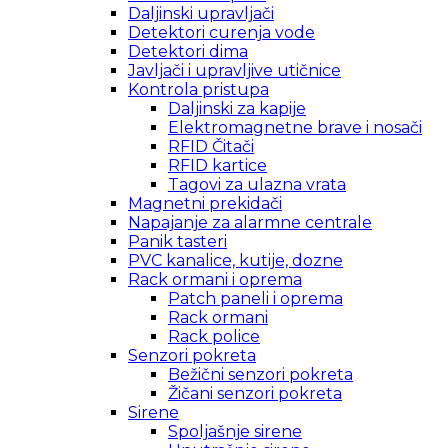
Daljinski upravljači
Detektori curenja vode
Detektori dima
Javljači i upravljive utičnice
Kontrola pristupa
Daljinski za kapije
Elektromagnetne brave i nosači
RFID Čitači
RFID kartice
Tagovi za ulazna vrata
Magnetni prekidači
Napajanje za alarmne centrale
Panik tasteri
PVC kanalice, kutije, dozne
Rack ormani i oprema
Patch paneli i oprema
Rack ormani
Rack police
Senzori pokreta
Bežični senzori pokreta
Žičani senzori pokreta
Sirene
Spoljašnje sirene