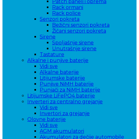
Patch paneli i oprema
Rack ormani
Rack police
Senzori pokreta
Bežični senzori pokreta
Žičani senzori pokreta
Sirene
Spoljašnje sirene
Unutrašnje sirene
Tastature
Alkalne i punjive baterije
Vidi sve
Alkalne baterije
Litijumske baterije
Punjive NiMH baterije
Punjači za NiMH baterije
Litijumske LiFePO4 baterije
Inverteri za centralno grejanje
Vidi sve
Invertori za grejanje
Olovne baterije
Vidi sve
AGM akumulatori
Akumulatori za dečije automobile