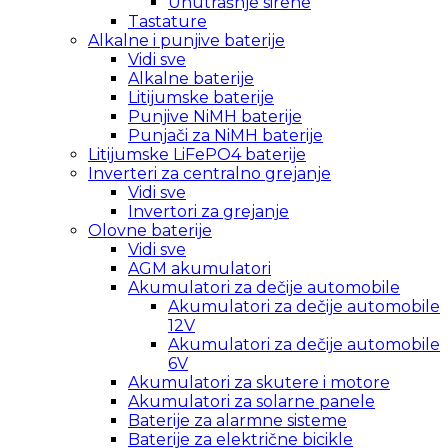
Unutrašnje sirene
Tastature
Alkalne i punjive baterije
Vidi sve
Alkalne baterije
Litijumske baterije
Punjive NiMH baterije
Punjači za NiMH baterije
Litijumske LiFePO4 baterije
Inverteri za centralno grejanje
Vidi sve
Invertori za grejanje
Olovne baterije
Vidi sve
AGM akumulatori
Akumulatori za dečije automobile
Akumulatori za dečije automobile
12V
Akumulatori za dečije automobile
6V
Akumulatori za skutere i motore
Akumulatori za solarne panele
Baterije za alarmne sisteme
Baterije za električne bicikle