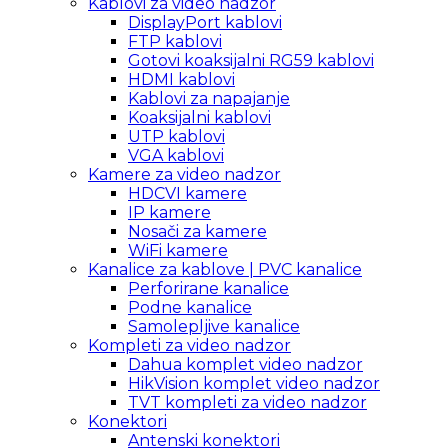
Kablovi za video nadzor
DisplayPort kablovi
FTP kablovi
Gotovi koaksijalni RG59 kablovi
HDMI kablovi
Kablovi za napajanje
Koaksijalni kablovi
UTP kablovi
VGA kablovi
Kamere za video nadzor
HDCVI kamere
IP kamere
Nosači za kamere
WiFi kamere
Kanalice za kablove | PVC kanalice
Perforirane kanalice
Podne kanalice
Samolepljive kanalice
Kompleti za video nadzor
Dahua komplet video nadzor
HikVision komplet video nadzor
TVT kompleti za video nadzor
Konektori
Antenski konektori