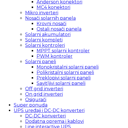
Anderson konektori
MC4 konektori
Mikro inverteri
Nosači solarnih panela
Krovni nosači
Ostali nosači panela
Solarni akumulatori
Solarni kompleti
Solarni kontroleri
MPPT solarni kontroler
PWM kontroler
Solarni paneli
Monokristalni solarni paneli
Polikristalni solarni paneli
Preklopivi solarni paneli
Savitljivi solarni paneli
Off grid inverteri
On grid inverteri
Osigurači
Super ponuda
UPS uređaji i DC-DC konverteri
DC-DC konverteri
Dodatna oprema i kablovi
Line interactive UPS