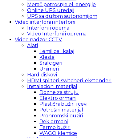
Merač potrošnje el. energije
Online UPS uređaji
UPS sa dužom autonomijom
Video interfoni i interfoni
Interfoni i opema
Video Interfoni i oprema
Video nadzor CCTV
Alati
Lemilice i kalaj
Klesta
Srafcigeri
Unimeri
Hard diskovi
HDMI spliteri, switcheri, ekstenderi
Instalacioni materijal
Dozne za struju
Elektro ormani
Plastični bužiri i cevi
Potrošni materijal
Prohromski bužiri
Rek ormani
Termo bužiri
WAGO klemice