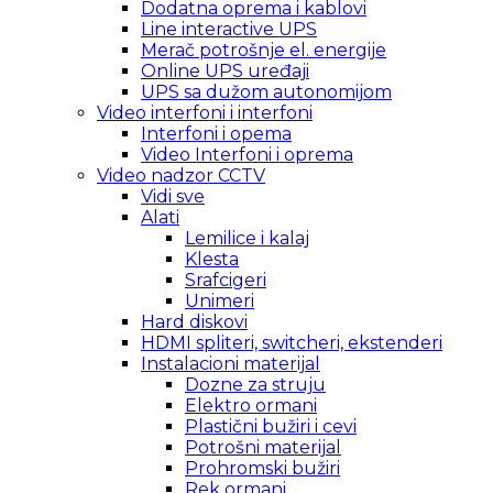
Dodatna oprema i kablovi
Line interactive UPS
Merač potrošnje el. energije
Online UPS uređaji
UPS sa dužom autonomijom
Video interfoni i interfoni
Interfoni i opema
Video Interfoni i oprema
Video nadzor CCTV
Vidi sve
Alati
Lemilice i kalaj
Klesta
Srafcigeri
Unimeri
Hard diskovi
HDMI spliteri, switcheri, ekstenderi
Instalacioni materijal
Dozne za struju
Elektro ormani
Plastični bužiri i cevi
Potrošni materijal
Prohromski bužiri
Rek ormani