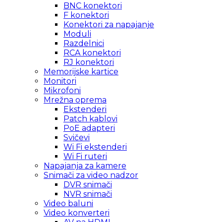
BNC konektori
F konektori
Konektori za napajanje
Moduli
Razdelnici
RCA konektori
RJ konektori
Memorijske kartice
Monitori
Mikrofoni
Mrežna oprema
Ekstenderi
Patch kablovi
PoE adapteri
Svičevi
Wi Fi ekstenderi
Wi Fi ruteri
Napajanja za kamere
Snimači za video nadzor
DVR snimači
NVR snimači
Video baluni
Video konverteri