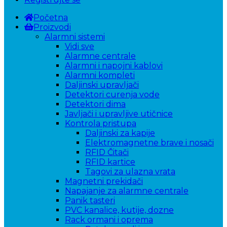
Početna
Proizvodi
Alarmni sistemi
Vidi sve
Alarmne centrale
Alarmni i napojni kablovi
Alarmni kompleti
Daljinski upravljači
Detektori curenja vode
Detektori dima
Javljači i upravljive utičnice
Kontrola pristupa
Daljinski za kapije
Elektromagnetne brave i nosači
RFID Čitači
RFID kartice
Tagovi za ulazna vrata
Magnetni prekidači
Napajanje za alarmne centrale
Panik tasteri
PVC kanalice, kutije, dozne
Rack ormani i oprema