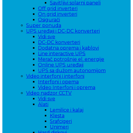
Savitljivi solarni paneli
Off grid inverteri
On grid inverteri
Osigurači
Super ponuda
UPS uređaji i DC-DC konverteri
Vidi sve
DC-DC konverteri
Dodatna oprema i kablovi
Line interactive UPS
Merač potrošnje el. energije
Online UPS uređaji
UPS sa dužom autonomijom
Video interfoni i interfoni
Interfoni i opema
Video Interfoni i oprema
Video nadzor CCTV
Vidi sve
Alati
Lemilice i kalaj
Klesta
Srafcigeri
Unimeri
Hard diskovi