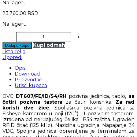
Na lageru
23.760,00
RSD
Na lageru
-
+
Kupi odmah
Dodaj u korpu
Lista želja
Uporedi
Opis
Download
Proizvođač
Utisci kupaca
DVC
DT607/FE/ID/S4/RH
pozivna jedinica, tablo,
sa
četiri pozivna tastera
za četiri korisnika.
Za rad
koristi dve žice
. Spoljašnja pozivna jedinica sa
Fisheye kamerom u boji (170°) i 1 pozivnim tasterom.
Izrađena od nerđajućeg čelika. IP54 zaštita. Ugrađen
RFID čitač (125 kHz). Nazidna ugradnja. Napajanje 24
VDC. Spoljna jedinica opremljena je terminalom za
povezivanje detektora pokreta. Ako je detektor