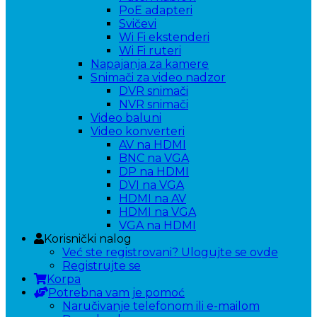
PoE adapteri
Svičevi
Wi Fi ekstenderi
Wi Fi ruteri
Napajanja za kamere
Snimači za video nadzor
DVR snimači
NVR snimači
Video baluni
Video konverteri
AV na HDMI
BNC na VGA
DP na HDMI
DVI na VGA
HDMI na AV
HDMI na VGA
VGA na HDMI
Korisnički nalog
Već ste registrovani? Ulogujte se ovde
Registrujte se
Korpa
Potrebna vam je pomoć
Naručivanje telefonom ili e-mailom