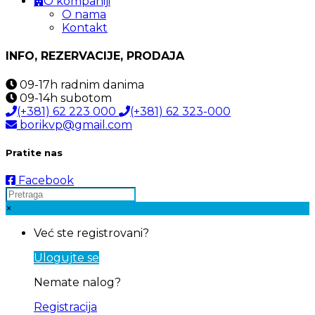
O kompaniji
O nama
Kontakt
INFO, REZERVACIJE, PRODAJA
09-17h
radnim danima
09-14h
subotom
(+381) 62 223 000
(+381) 62 323-000
borikvp@gmail.com
Pratite nas
Facebook
×
Već ste registrovani?
Ulogujte se
Nemate nalog?
Registracija