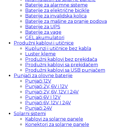
Baterije za alarmne sisteme
Baterije za električne bicikle
Baterije za invalidska kolica
Baterije za mašine za pranje podova
Baterije za UPS
Baterije za vage
GEL akumulatori
Produžni kablovi i utičnice
Kuplunzi i utičnice bez kabla
Luster kleme
Produžni kablovi bez prekidača
Produžni kablovi sa prekidačem
Produžni kablovi sa USB punjačem
Punjači za olovne baterije
Punjači 12V
Punjači 2V, 6V i 12V
Punjači 2V, 6V, 12V I 24V
Punjači 6V I 12V
Punjači 6V, 12V I 24V
Punjači 24V
Solarni sistemi
Kablovi za solarne panele
Konektori za solarne panele