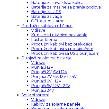
Baterije za invalidska kolica
Baterije za mašine za pranje podova
Baterije za UPS
Baterije za vage
GEL akumulatori
Produžni kablovi i utičnice
Vidi sve
Kuplunzi i utičnice bez kabla
Luster kleme
Produžni kablovi bez prekidača
Produžni kablovi sa prekidačem
Produžni kablovi sa USB punjačem
Punjači za olovne baterije
Vidi sve
Punjači 12V
Punjači 2V, 6V i 12V
Punjači 2V, 6V, 12V I 24V
Punjači 6V I 12V
Punjači 6V, 12V I 24V
Punjači 24V
Solarni sistemi
Vidi sve
Kablovi za solarne panele
Konektori za solarne panele