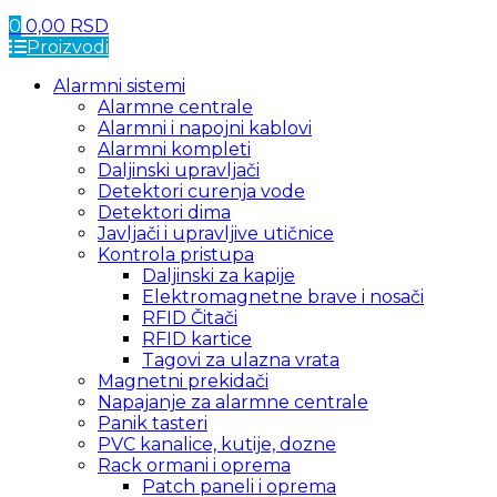
0
0,00
RSD
Proizvodi
Alarmni sistemi
Alarmne centrale
Alarmni i napojni kablovi
Alarmni kompleti
Daljinski upravljači
Detektori curenja vode
Detektori dima
Javljači i upravljive utičnice
Kontrola pristupa
Daljinski za kapije
Elektromagnetne brave i nosači
RFID Čitači
RFID kartice
Tagovi za ulazna vrata
Magnetni prekidači
Napajanje za alarmne centrale
Panik tasteri
PVC kanalice, kutije, dozne
Rack ormani i oprema
Patch paneli i oprema