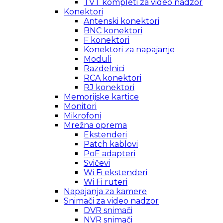
TVT kompleti za video nadzor
Konektori
Antenski konektori
BNC konektori
F konektori
Konektori za napajanje
Moduli
Razdelnici
RCA konektori
RJ konektori
Memorijske kartice
Monitori
Mikrofoni
Mrežna oprema
Ekstenderi
Patch kablovi
PoE adapteri
Svičevi
Wi Fi ekstenderi
Wi Fi ruteri
Napajanja za kamere
Snimači za video nadzor
DVR snimači
NVR snimači