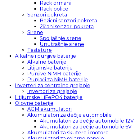
Rack ormani
Rack police
Senzori pokreta
Bežični senzori pokreta
Žičani senzori pokreta
Sirene
Spoljašnje sirene
Unutrašnje sirene
Tastature
Alkalne i punjive baterije
Alkalne baterije
Litijumske baterije
Punjive NiMH baterije
Punjači za NiMH baterije
Inverteri za centralno grejanje
Invertori za grejanje
Litijumske LiFePO4 baterije
Olovne baterije
AGM akumulatori
Akumulatori za dečije automobile
Akumulatori za dečije automobile 12V
Akumulatori za dečije automobile 6V
Akumulatori za skutere i motore
Akumulatori za solarne panele