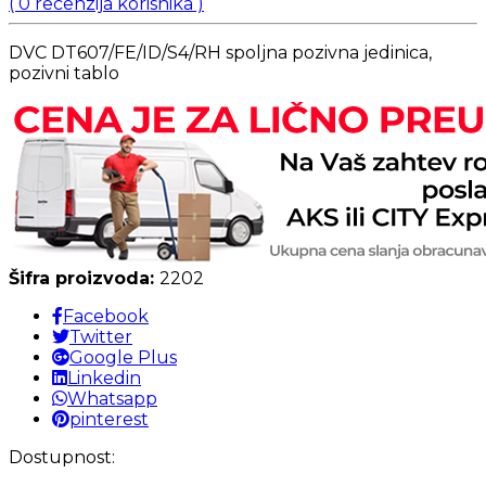
(
0
recenzija korisnika )
DVC DT607/FE/ID/S4/RH spoljna pozivna jedinica,
pozivni tablo
Šifra proizvoda:
2202
Facebook
Twitter
Google Plus
Linkedin
Whatsapp
pinterest
Dostupnost: