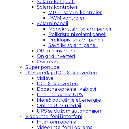
Solarni kompleti
Solarni kontroleri
MPPT solarni kontroler
PWM kontroler
Solarni paneli
Monokristalni solarni paneli
Polikristalni solarni paneli
Preklopivi solarni paneli
Savitljivi solarni paneli
Off grid inverteri
On grid inverteri
Osigurači
Super ponuda
UPS uređaji i DC-DC konverteri
Vidi sve
DC-DC konverteri
Dodatna oprema i kablovi
Line interactive UPS
Merač potrošnje el. energije
Online UPS uređaji
UPS sa dužom autonomijom
Video interfoni i interfoni
Interfoni i opema
Video Interfoni i oprema