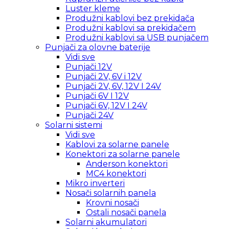
Luster kleme
Produžni kablovi bez prekidača
Produžni kablovi sa prekidačem
Produžni kablovi sa USB punjačem
Punjači za olovne baterije
Vidi sve
Punjači 12V
Punjači 2V, 6V i 12V
Punjači 2V, 6V, 12V I 24V
Punjači 6V I 12V
Punjači 6V, 12V I 24V
Punjači 24V
Solarni sistemi
Vidi sve
Kablovi za solarne panele
Konektori za solarne panele
Anderson konektori
MC4 konektori
Mikro inverteri
Nosači solarnih panela
Krovni nosači
Ostali nosači panela
Solarni akumulatori