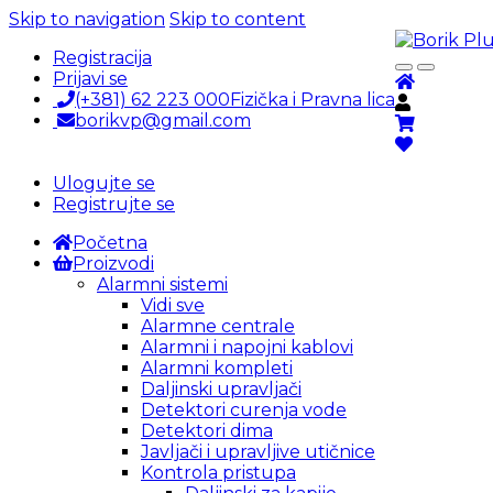
Skip to navigation
Skip to content
Registracija
Prijavi se
(+381) 62 223 000
Fizička i Pravna lica
borikvp@gmail.com
Ulogujte se
Registrujte se
Početna
Proizvodi
Alarmni sistemi
Vidi sve
Alarmne centrale
Alarmni i napojni kablovi
Alarmni kompleti
Daljinski upravljači
Detektori curenja vode
Detektori dima
Javljači i upravljive utičnice
Kontrola pristupa