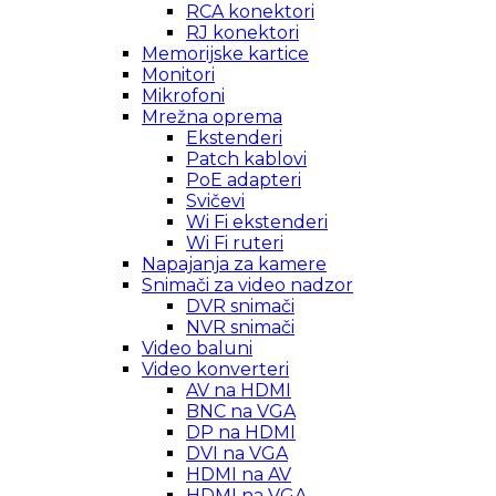
RCA konektori
RJ konektori
Memorijske kartice
Monitori
Mikrofoni
Mrežna oprema
Ekstenderi
Patch kablovi
PoE adapteri
Svičevi
Wi Fi ekstenderi
Wi Fi ruteri
Napajanja za kamere
Snimači za video nadzor
DVR snimači
NVR snimači
Video baluni
Video konverteri
AV na HDMI
BNC na VGA
DP na HDMI
DVI na VGA
HDMI na AV
HDMI na VGA