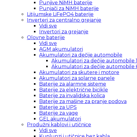
Punjive NiMH baterije
Punjači za NiMH baterije
Litijumske LiFePO4 baterije
Inverteri za centralno grejanje
Vidi sve
Invertori za grejanje
Olovne baterije
Vidi sve
AGM akumulatori
Akumulatori za dečije automobile
Akumulatori za dečije automobile 
Akumulatori za dečije automobile 
Akumulatori za skutere i motore
Akumulatori za solarne panele
Baterije za alarmne sisteme
Baterije za električne bicikle
Baterije za invalidska kolica
Baterije za mašine za pranje podova
Baterije za UPS
Baterije za vage
GEL akumulatori
Produžni kablovi i utičnice
Vidi sve
Kuplunzi i utičnice bez kabla