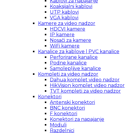
Kablovi za napajanje
Koaksijalni kablovi
UTP kablovi
VGA kablovi
Kamere za video nadzor
HDCVI kamere
IP kamere
Nosači za kamere
WiFi kamere
Kanalice za kablove | PVC kanalice
Perforirane kanalice
Podne kanalice
Samolepljive kanalice
Kompleti za video nadzor
Dahua komplet video nadzor
HikVision komplet video nadzor
TVT kompleti za video nadzor
Konektori
Antenski konektori
BNC konektori
F konektori
Konektori za napajanje
Moduli
Razdelnici