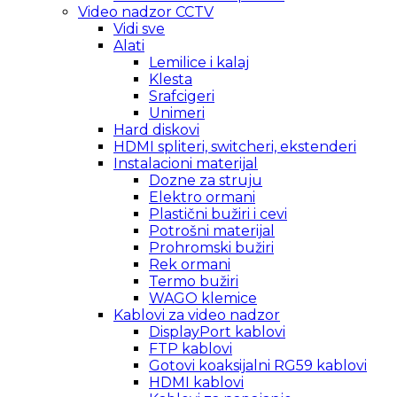
Video nadzor CCTV
Vidi sve
Alati
Lemilice i kalaj
Klesta
Srafcigeri
Unimeri
Hard diskovi
HDMI spliteri, switcheri, ekstenderi
Instalacioni materijal
Dozne za struju
Elektro ormani
Plastični bužiri i cevi
Potrošni materijal
Prohromski bužiri
Rek ormani
Termo bužiri
WAGO klemice
Kablovi za video nadzor
DisplayPort kablovi
FTP kablovi
Gotovi koaksijalni RG59 kablovi
HDMI kablovi