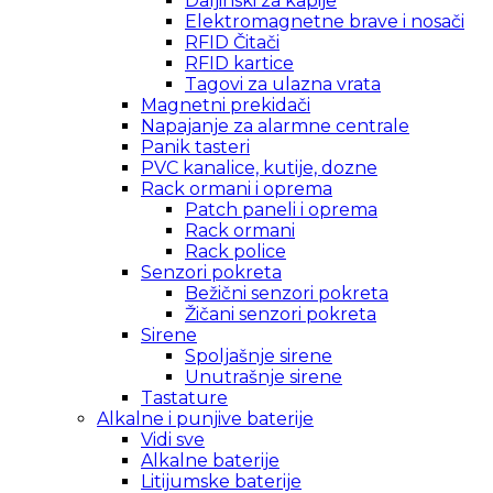
Daljinski za kapije
Elektromagnetne brave i nosači
RFID Čitači
RFID kartice
Tagovi za ulazna vrata
Magnetni prekidači
Napajanje za alarmne centrale
Panik tasteri
PVC kanalice, kutije, dozne
Rack ormani i oprema
Patch paneli i oprema
Rack ormani
Rack police
Senzori pokreta
Bežični senzori pokreta
Žičani senzori pokreta
Sirene
Spoljašnje sirene
Unutrašnje sirene
Tastature
Alkalne i punjive baterije
Vidi sve
Alkalne baterije
Litijumske baterije