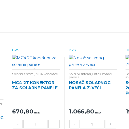
BPS
BPS
Ul
Solarni sistemi
,
MC4 konektori
Solarni sistemi
,
Ostali nosači
So
panela
so
MC4 2T KONEKTOR
NOSAČ SOLARNOG
S
ZA SOLARNE PANELE
PANELA Z-VEĆI
2
P
er
670,80
1.066,80
1
RSD
RSD
OG
-
+
-
+