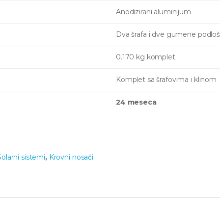
Anodizirani aluminijum
Dva šrafa i dve gumene podlo
0.170 kg komplet
Komplet sa šrafovima i klinom
24 meseca
Solarni sistemi
,
Krovni nosači