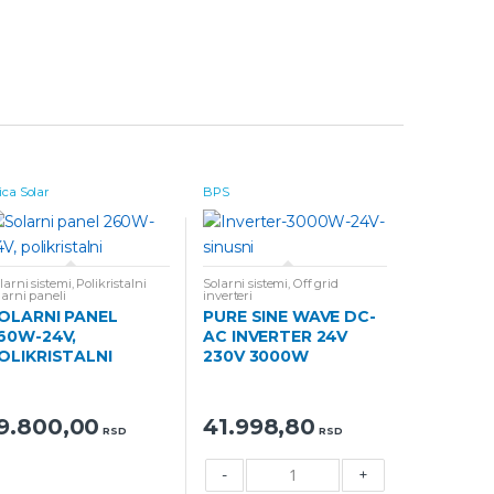
ica Solar
BPS
larni sistemi
,
Polikristalni
Solarni sistemi
,
Off grid
larni paneli
inverteri
OLARNI PANEL
PURE SINE WAVE DC-
60W-24V,
AC INVERTER 24V
OLIKRISTALNI
230V 3000W
9.800,00
41.998,80
RSD
RSD
-
+