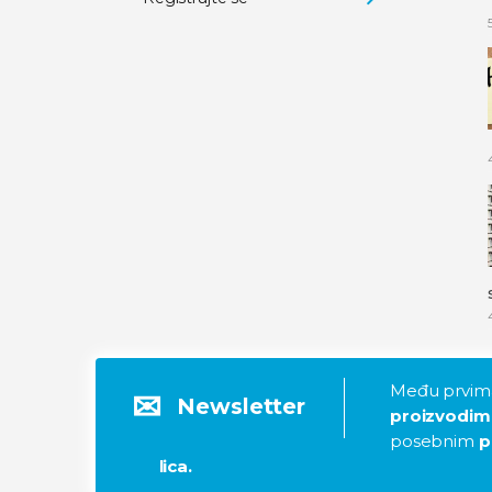
Među prvima
Newsletter
proizvodim
posebnim
p
lica.