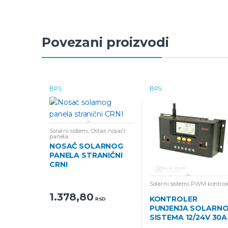
Povezani proizvodi
BPS
BPS
Solarni sistemi
,
Ostali nosači
panela
NOSAČ SOLARNOG
PANELA STRANIČNI
CRNI
Solarni sistemi
,
PWM kontrol
1.378,80
KONTROLER
RSD
PUNJENJA SOLARN
SISTEMA 12/24V 30A
PWM