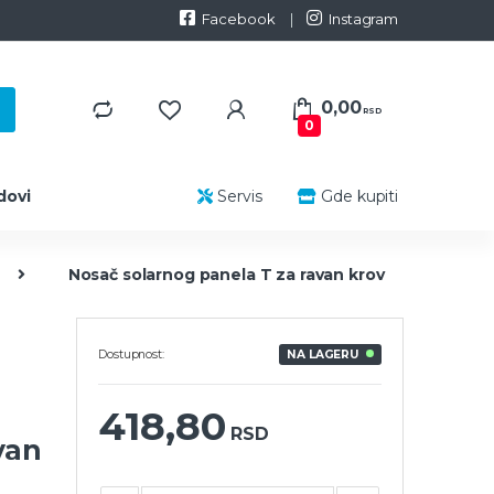
Facebook
Instagram
0,00
RSD
0
dovi
Servis
Gde kupiti
Nosač solarnog panela T za ravan krov
Dostupnost:
NA LAGERU
418,80
RSD
van