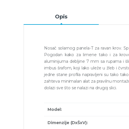
Opis
Nosač solarnog panela-T za ravan krov. Spe
Pogodan kako za limene tako i za krovov
aluminijuma debljine 7 mm sa rupama i šlic
imbus šrafom, koji lako uleže u žleb i čvrst
jedne stane profila napravljeni su tako tako
zahteva minimalan alat za pravilnu montaž
dolazi sve što se nalazi na drugoj slici.
Model:
Dimenzije (DxŠxV):