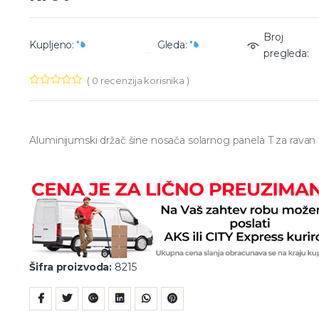
Broj
Kupljeno:
Gleda:
pregleda:
(
0
recenzija korisnika )
Aluminijumski držač šine nosača solarnog panela T za ravan
Šifra proizvoda:
8215