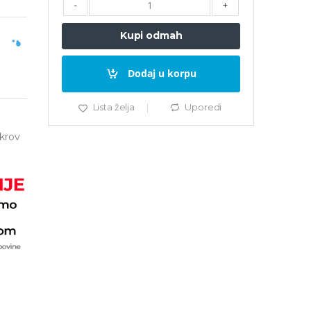
-
+
Kupi odmah
Dodaj u korpu
Lista želja
Uporedi
 krov