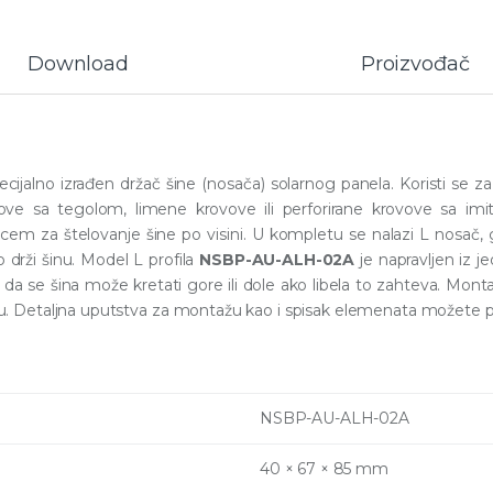
Download
Proizvođač
cijalno izrađen držač šine (nosača) solarnog panela. Koristi se za
e sa tegolom, limene krovove ili perforirane krovove sa imit
em za štelovanje šine po visini. U kompletu se nalazi L nosač, 
o drži šinu. Model L profila
NSBP-AU-ALH-02A
je napravljen iz 
 da se šina može kretati gore ili dole ako libela to zahteva. Montaž
u. Detaljna uputstva za montažu kao i spisak elemenata možete p
NSBP-AU-ALH-02A
40 × 67 × 85 mm