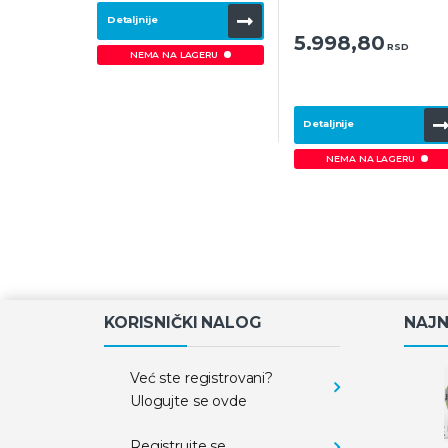
Detaljnije
5.998,80
RSD
NEMA NA LAGERU
Detaljnije
NEMA NA LAGERU
KORISNIČKI NALOG
NAJN
Već ste registrovani?
Ulogujte se ovde
Registrujte se