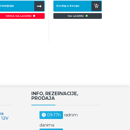
Detaljnije
Dodaj u korpu
NA LAGERU
NEMA NA LAGERU
INFO, REZERVACIJE,
PRODAJA
na
09-17h
radnim
 12V
danima