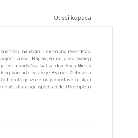
Utisci kupaca
 montažu na ravan ili delimično ravan krov.
acijom crepa. Napravljen od anodiziranog
gumena podloška, šraf za drvo kao i klin sa
jednog komada i visine je 85 mm. Žlebovi sa
a L profila je izuzetno jednostavna i laka, i
ronaći u katalogu ispod tabele. U kompletu