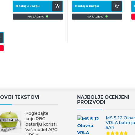
Dodaj u korpu
Dodaj u korpu
NA LAGERU
NA LAGERU
OVIJI TEKSTOVI
NAJBOLJE OCENJENI
PROIZVODI
Pogledajte
MS 5-12 Olov
koju RBC
VRLA baterija
bateriju koristi
5Ah
Vaš model APC
UPS-a