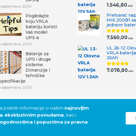
1.546,80
Ocenjeno
5 septembra, 2020
RSD
5.00
od 5
Pretvarač na
Pogledajte
MIK 200B1 s
koju VRLA
jednom bater
bateriju koristi
Vaš model
7.560,00
UPS-a
Ocenjeno
RSD
5.00
od 5
4 septembra, 2020
UL 26-12 Olo
VRLA baterija
Baterije za
26Ah
UPS i druge
sisteme.
Dimenzije i
7.078,80
Ocenjeno
RSD
5.00
od 5
tehničke
specifikacije
4 septembra, 2020
 pratite informacije o našim
najnovijim
a
,
ekskluzivnim ponudama
, kao i
ogodnostima i popustima za pravna