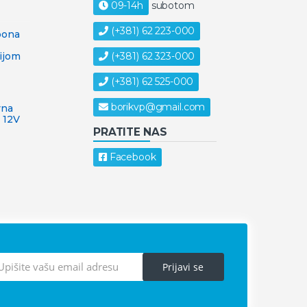
09-14h
subotom
(+381) 62 223-000
pona
a
(+381) 62 323-000
ijom
(+381) 62 525-000
borikvp@gmail.com
vna
 12V
PRATITE NAS
Facebook
Prijavi se