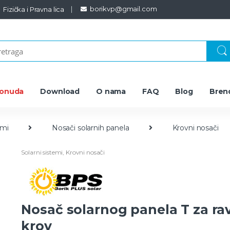
borikvp@gmail.com
Fizička i Pravna lica
ponuda
Download
O nama
FAQ
Blog
Bren
emi
Nosači solarnih panela
Krovni nosači
Solarni sistemi
,
Krovni nosači
Nosač solarnog panela T za ra
krov