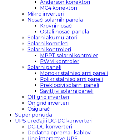
Anderson konektori
MC4 konektori
Mikro inverteri
Nosači solarnih panela
Krovni nosači
Ostali nosači panela
Solarni akumulatori
Solarni kompleti
Solarni kontroleri
MPPT solarni kontroler
PWM kontroler
Solarni paneli
Monokristalni solarni paneli
Polikristalni solarni paneli
Preklopivi solarni paneli
Savitljivi solarni paneli
Off grid inverteri
On grid inverteri
Osigurači
Super ponuda
UPS uređaji i DC-DC konverteri
DC-DC konverteri
Dodatna oprema i kablovi
Line interactive UPS