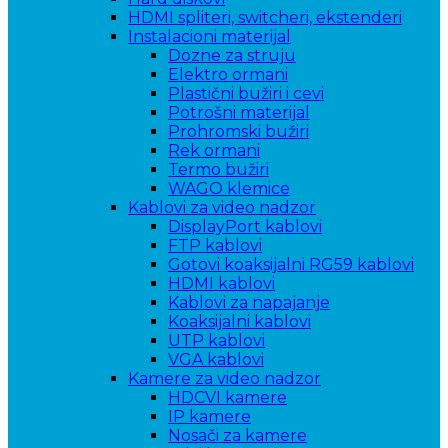
HDMI spliteri, switcheri, ekstenderi
Instalacioni materijal
Dozne za struju
Elektro ormani
Plastični bužiri i cevi
Potrošni materijal
Prohromski bužiri
Rek ormani
Termo bužiri
WAGO klemice
Kablovi za video nadzor
DisplayPort kablovi
FTP kablovi
Gotovi koaksijalni RG59 kablovi
HDMI kablovi
Kablovi za napajanje
Koaksijalni kablovi
UTP kablovi
VGA kablovi
Kamere za video nadzor
HDCVI kamere
IP kamere
Nosači za kamere