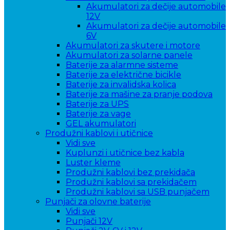
Akumulatori za dečije automobile
12V
Akumulatori za dečije automobile
6V
Akumulatori za skutere i motore
Akumulatori za solarne panele
Baterije za alarmne sisteme
Baterije za električne bicikle
Baterije za invalidska kolica
Baterije za mašine za pranje podova
Baterije za UPS
Baterije za vage
GEL akumulatori
Produžni kablovi i utičnice
Vidi sve
Kuplunzi i utičnice bez kabla
Luster kleme
Produžni kablovi bez prekidača
Produžni kablovi sa prekidačem
Produžni kablovi sa USB punjačem
Punjači za olovne baterije
Vidi sve
Punjači 12V