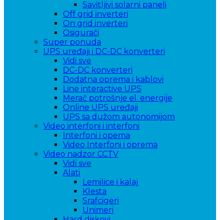
Savitljivi solarni paneli
Off grid inverteri
On grid inverteri
Osigurači
Super ponuda
UPS uređaji i DC-DC konverteri
Vidi sve
DC-DC konverteri
Dodatna oprema i kablovi
Line interactive UPS
Merač potrošnje el. energije
Online UPS uređaji
UPS sa dužom autonomijom
Video interfoni i interfoni
Interfoni i opema
Video Interfoni i oprema
Video nadzor CCTV
Vidi sve
Alati
Lemilice i kalaj
Klesta
Srafcigeri
Unimeri
Hard diskovi