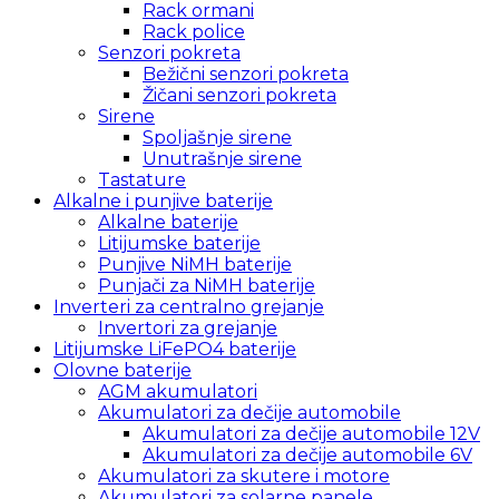
Rack ormani
Rack police
Senzori pokreta
Bežični senzori pokreta
Žičani senzori pokreta
Sirene
Spoljašnje sirene
Unutrašnje sirene
Tastature
Alkalne i punjive baterije
Alkalne baterije
Litijumske baterije
Punjive NiMH baterije
Punjači za NiMH baterije
Inverteri za centralno grejanje
Invertori za grejanje
Litijumske LiFePO4 baterije
Olovne baterije
AGM akumulatori
Akumulatori za dečije automobile
Akumulatori za dečije automobile 12V
Akumulatori za dečije automobile 6V
Akumulatori za skutere i motore
Akumulatori za solarne panele