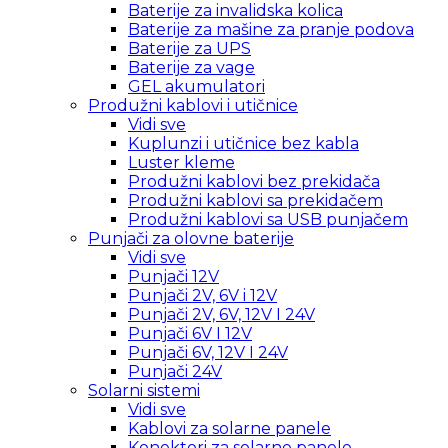
Baterije za invalidska kolica
Baterije za mašine za pranje podova
Baterije za UPS
Baterije za vage
GEL akumulatori
Produžni kablovi i utičnice
Vidi sve
Kuplunzi i utičnice bez kabla
Luster kleme
Produžni kablovi bez prekidača
Produžni kablovi sa prekidačem
Produžni kablovi sa USB punjačem
Punjači za olovne baterije
Vidi sve
Punjači 12V
Punjači 2V, 6V i 12V
Punjači 2V, 6V, 12V I 24V
Punjači 6V I 12V
Punjači 6V, 12V I 24V
Punjači 24V
Solarni sistemi
Vidi sve
Kablovi za solarne panele
Konektori za solarne panele