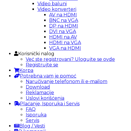
Video baluni
Video konverteri
AV na HDMI
BNC na VGA
DP na HDMI
DVI na VGA
HDMI na AV
HDMI na VGA
VGA na HDMI
Korisnički nalog
Već ste registrovani? Ulogujte se ovde
Registrujte se
Korpa
Potrebna vam je pomoć
Naručivanje telefonom ili e-mailom
Download
Reklamacije
Uslovi korišćenja
Plaćanje, Isporuka i Servis
FAQ
Isporuka
Servis
Blog / Vesti