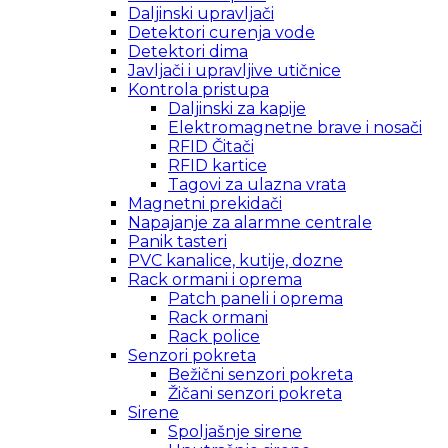
Daljinski upravljači
Detektori curenja vode
Detektori dima
Javljači i upravljive utičnice
Kontrola pristupa
Daljinski za kapije
Elektromagnetne brave i nosači
RFID Čitači
RFID kartice
Tagovi za ulazna vrata
Magnetni prekidači
Napajanje za alarmne centrale
Panik tasteri
PVC kanalice, kutije, dozne
Rack ormani i oprema
Patch paneli i oprema
Rack ormani
Rack police
Senzori pokreta
Bežični senzori pokreta
Žičani senzori pokreta
Sirene
Spoljašnje sirene