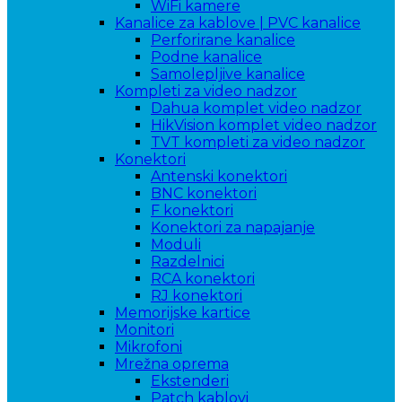
WiFi kamere
Kanalice za kablove | PVC kanalice
Perforirane kanalice
Podne kanalice
Samolepljive kanalice
Kompleti za video nadzor
Dahua komplet video nadzor
HikVision komplet video nadzor
TVT kompleti za video nadzor
Konektori
Antenski konektori
BNC konektori
F konektori
Konektori za napajanje
Moduli
Razdelnici
RCA konektori
RJ konektori
Memorijske kartice
Monitori
Mikrofoni
Mrežna oprema
Ekstenderi
Patch kablovi