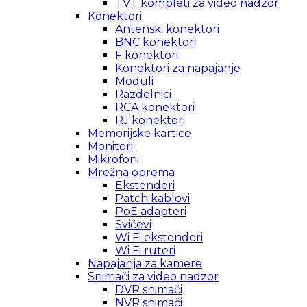
TVT kompleti za video nadzor
Konektori
Antenski konektori
BNC konektori
F konektori
Konektori za napajanje
Moduli
Razdelnici
RCA konektori
RJ konektori
Memorijske kartice
Monitori
Mikrofoni
Mrežna oprema
Ekstenderi
Patch kablovi
PoE adapteri
Svičevi
Wi Fi ekstenderi
Wi Fi ruteri
Napajanja za kamere
Snimači za video nadzor
DVR snimači
NVR snimači