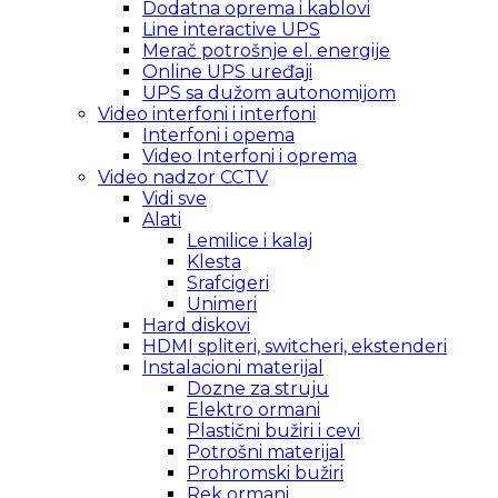
Dodatna oprema i kablovi
Line interactive UPS
Merač potrošnje el. energije
Online UPS uređaji
UPS sa dužom autonomijom
Video interfoni i interfoni
Interfoni i opema
Video Interfoni i oprema
Video nadzor CCTV
Vidi sve
Alati
Lemilice i kalaj
Klesta
Srafcigeri
Unimeri
Hard diskovi
HDMI spliteri, switcheri, ekstenderi
Instalacioni materijal
Dozne za struju
Elektro ormani
Plastični bužiri i cevi
Potrošni materijal
Prohromski bužiri
Rek ormani