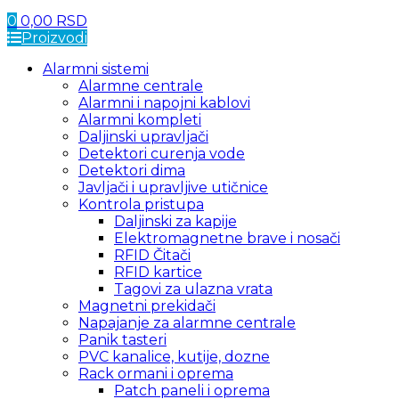
0
0,00
RSD
Proizvodi
Alarmni sistemi
Alarmne centrale
Alarmni i napojni kablovi
Alarmni kompleti
Daljinski upravljači
Detektori curenja vode
Detektori dima
Javljači i upravljive utičnice
Kontrola pristupa
Daljinski za kapije
Elektromagnetne brave i nosači
RFID Čitači
RFID kartice
Tagovi za ulazna vrata
Magnetni prekidači
Napajanje za alarmne centrale
Panik tasteri
PVC kanalice, kutije, dozne
Rack ormani i oprema
Patch paneli i oprema