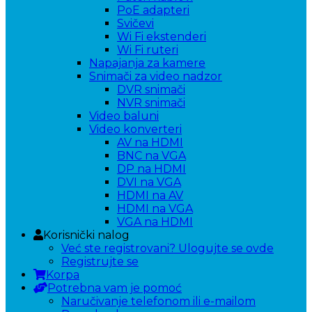
PoE adapteri
Svičevi
Wi Fi ekstenderi
Wi Fi ruteri
Napajanja za kamere
Snimači za video nadzor
DVR snimači
NVR snimači
Video baluni
Video konverteri
AV na HDMI
BNC na VGA
DP na HDMI
DVI na VGA
HDMI na AV
HDMI na VGA
VGA na HDMI
Korisnički nalog
Već ste registrovani? Ulogujte se ovde
Registrujte se
Korpa
Potrebna vam je pomoć
Naručivanje telefonom ili e-mailom