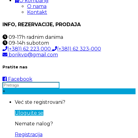
O kompaniji
O nama
Kontakt
INFO, REZERVACIJE, PRODAJA
09-17h
radnim danima
09-14h
subotom
(+381) 62 223 000
(+381) 62 323-000
borikvp@gmail.com
Pratite nas
Facebook
×
Već ste registrovani?
Ulogujte se
Nemate nalog?
Registracija