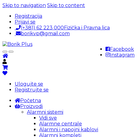
Skip to navigation
Skip to content
Registracija
Prijavi se
(+381) 62 223 000
Fizička i Pravna lica
borikvp@gmail.com
Facebook
Instagram
Ulogujte se
Registrujte se
Početna
Proizvodi
Alarmni sistemi
Vidi sve
Alarmne centrale
Alarmni i napojni kablovi
Alarmni kompleti