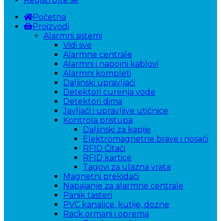
Početna
Proizvodi
Alarmni sistemi
Vidi sve
Alarmne centrale
Alarmni i napojni kablovi
Alarmni kompleti
Daljinski upravljači
Detektori curenja vode
Detektori dima
Javljači i upravljive utičnice
Kontrola pristupa
Daljinski za kapije
Elektromagnetne brave i nosači
RFID Čitači
RFID kartice
Tagovi za ulazna vrata
Magnetni prekidači
Napajanje za alarmne centrale
Panik tasteri
PVC kanalice, kutije, dozne
Rack ormani i oprema