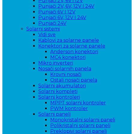
Punjači 2V, 6V i 12V
Punjači 2V, 6V, 12V I 24V
Punjači 6V I 12V
Punjači 6V, 12V I 24V
Punjači 24V
Solarni sistemi
Vidi sve
Kablovi za solarne panele
Konektori za solarne panele
Anderson konektori
MC4 konektori
Mikro inverteri
Nosači solarnih panela
Krovni nosači
Ostali nosači panela
Solarni akumulatori
Solarni kompleti
Solarni kontroleri
MPPT solarni kontroler
PWM kontroler
Solarni paneli
Monokristalni solarni paneli
Polikristalni solarni paneli
Preklopivi solarni paneli