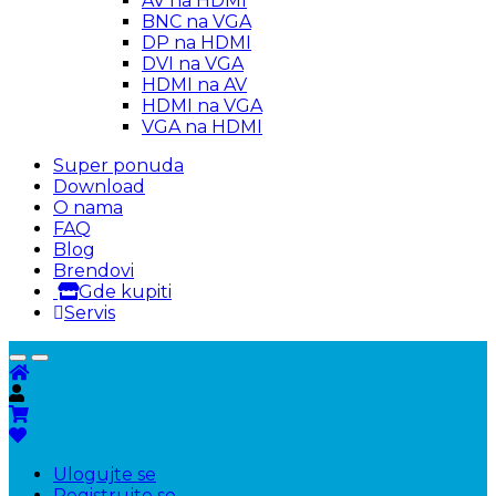
AV na HDMI
BNC na VGA
DP na HDMI
DVI na VGA
HDMI na AV
HDMI na VGA
VGA na HDMI
Super ponuda
Download
O nama
FAQ
Blog
Brendovi
Gde kupiti
Servis
Ulogujte se
Registrujte se