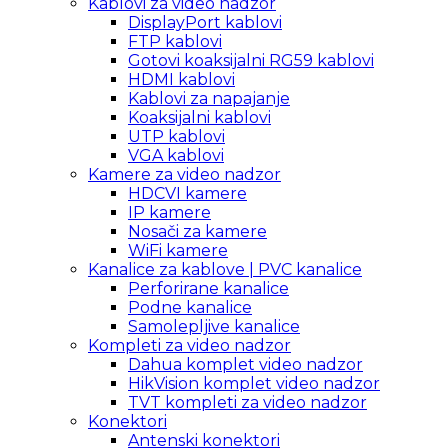
Kablovi za video nadzor
DisplayPort kablovi
FTP kablovi
Gotovi koaksijalni RG59 kablovi
HDMI kablovi
Kablovi za napajanje
Koaksijalni kablovi
UTP kablovi
VGA kablovi
Kamere za video nadzor
HDCVI kamere
IP kamere
Nosači za kamere
WiFi kamere
Kanalice za kablove | PVC kanalice
Perforirane kanalice
Podne kanalice
Samolepljive kanalice
Kompleti za video nadzor
Dahua komplet video nadzor
HikVision komplet video nadzor
TVT kompleti za video nadzor
Konektori
Antenski konektori