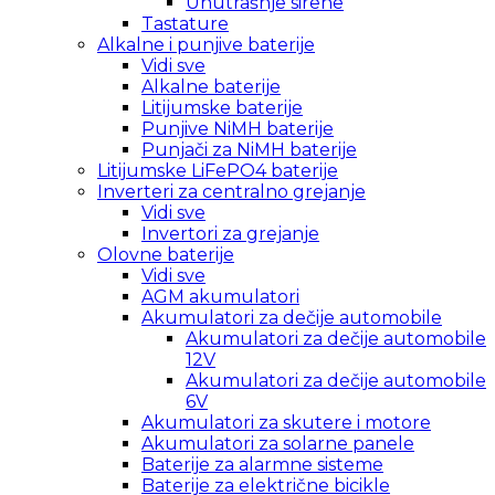
Unutrašnje sirene
Tastature
Alkalne i punjive baterije
Vidi sve
Alkalne baterije
Litijumske baterije
Punjive NiMH baterije
Punjači za NiMH baterije
Litijumske LiFePO4 baterije
Inverteri za centralno grejanje
Vidi sve
Invertori za grejanje
Olovne baterije
Vidi sve
AGM akumulatori
Akumulatori za dečije automobile
Akumulatori za dečije automobile
12V
Akumulatori za dečije automobile
6V
Akumulatori za skutere i motore
Akumulatori za solarne panele
Baterije za alarmne sisteme
Baterije za električne bicikle