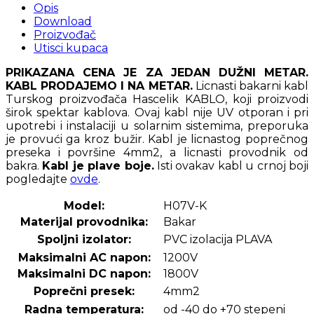
Opis
Download
Proizvođač
Utisci kupaca
PRIKAZANA CENA JE ZA JEDAN DUŽNI METAR.
KABL PRODAJEMO I NA METAR.
Licnasti bakarni kabl
Turskog proizvođača Hascelik KABLO, koji proizvodi
širok spektar kablova. Ovaj kabl nije UV otporan i pri
upotrebi i instalaciji u solarnim sistemima, preporuka
je provući ga kroz bužir. Kabl je licnastog poprečnog
preseka i površine 4mm2, a licnasti provodnik od
bakra.
Kabl je plave boje.
Isti ovakav kabl u crnoj boji
pogledajte
ovde
.
Model:
H07V-K
Materijal provodnika:
Bakar
Spoljni izolator:
PVC izolacija PLAVA
Maksimalni AC napon:
1200V
Maksimalni DC napon:
1800V
Poprečni presek:
4mm2
Radna temperatura:
od -40 do +70 stepeni