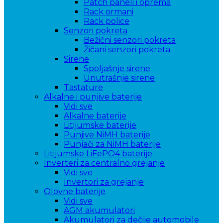
Patch paneli i oprema
Rack ormani
Rack police
Senzori pokreta
Bežični senzori pokreta
Žičani senzori pokreta
Sirene
Spoljašnje sirene
Unutrašnje sirene
Tastature
Alkalne i punjive baterije
Vidi sve
Alkalne baterije
Litijumske baterije
Punjive NiMH baterije
Punjači za NiMH baterije
Litijumske LiFePO4 baterije
Inverteri za centralno grejanje
Vidi sve
Invertori za grejanje
Olovne baterije
Vidi sve
AGM akumulatori
Akumulatori za dečije automobile