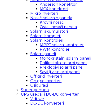
Anderson konektori
MC4 konektori
Mikro inverteri
Nosači solarnih panela
Krovni nosači
Ostali nosači panela
Solarni akumulatori
Solarni kompleti
Solarni kontroleri
MPPT solarni kontroler
PWM kontroler
Solarni paneli
Monokristalni solarni paneli
Polikristalni solarni paneli
Preklopivi solarni paneli
Savitljivi solarni paneli
Off grid inverteri
On grid inverteri
Osigurači
Super ponuda
UPS uređaji i DC-DC konverteri
Vidi sve
DC-DC konverteri