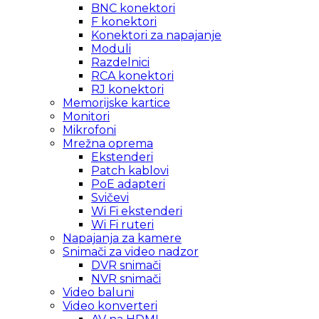
BNC konektori
F konektori
Konektori za napajanje
Moduli
Razdelnici
RCA konektori
RJ konektori
Memorijske kartice
Monitori
Mikrofoni
Mrežna oprema
Ekstenderi
Patch kablovi
PoE adapteri
Svičevi
Wi Fi ekstenderi
Wi Fi ruteri
Napajanja za kamere
Snimači za video nadzor
DVR snimači
NVR snimači
Video baluni
Video konverteri