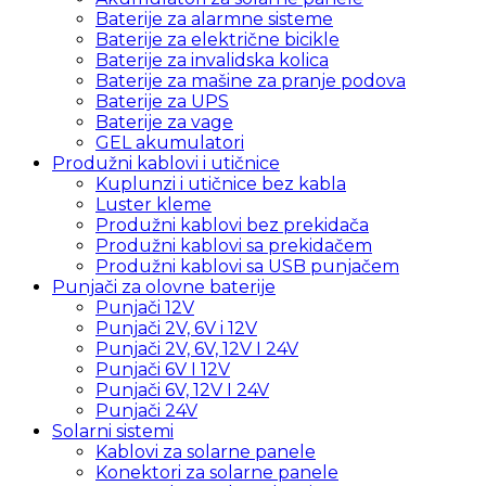
Baterije za alarmne sisteme
Baterije za električne bicikle
Baterije za invalidska kolica
Baterije za mašine za pranje podova
Baterije za UPS
Baterije za vage
GEL akumulatori
Produžni kablovi i utičnice
Kuplunzi i utičnice bez kabla
Luster kleme
Produžni kablovi bez prekidača
Produžni kablovi sa prekidačem
Produžni kablovi sa USB punjačem
Punjači za olovne baterije
Punjači 12V
Punjači 2V, 6V i 12V
Punjači 2V, 6V, 12V I 24V
Punjači 6V I 12V
Punjači 6V, 12V I 24V
Punjači 24V
Solarni sistemi
Kablovi za solarne panele
Konektori za solarne panele