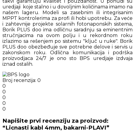
takvi garantuju kvalitet i pouzdanost. U ponudi su
uredjaji koje stalno i u dovoljnim količinama imamo na
našem lageru. Modeli sa zasebnim ili integrisanim
MPPT kontrolerima za profi ili hobi upotrebu. Za veće
i zahtevnije projekte solarnih fotonaponskih sistema,
Borik PLUS doo ima odličnu saradnju sa eminentnim
stručnjacima na ovom polju i u rekordnom roku
izlazimo sa rešenjem po sistemu "ključ u ruke". Borik
PLUS doo obezbeđuje sve potrebne delove i servis u
zakonskom roku. Odlična komunikacija i podrška
proizvodjaca 24/7 je ono sto BPS uredjaje izdvaja
iznad ostalih.
Broj recenzija: 0
0
0
0
0
0
Napišite prvi recenziju za proizvod:
“Licnasti kabl 4mm, bakarni-PLAVI”