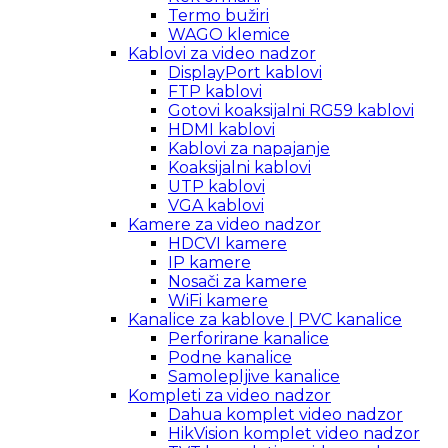
Termo bužiri
WAGO klemice
Kablovi za video nadzor
DisplayPort kablovi
FTP kablovi
Gotovi koaksijalni RG59 kablovi
HDMI kablovi
Kablovi za napajanje
Koaksijalni kablovi
UTP kablovi
VGA kablovi
Kamere za video nadzor
HDCVI kamere
IP kamere
Nosači za kamere
WiFi kamere
Kanalice za kablove | PVC kanalice
Perforirane kanalice
Podne kanalice
Samolepljive kanalice
Kompleti za video nadzor
Dahua komplet video nadzor
HikVision komplet video nadzor