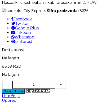
Hascelik licnasti bakarni kabl preseka 4mm2, PLAVI
Šifra proizvoda:
5625
Facebook
Twitter
Google Plus
Linkedin
Whatsapp
pinterest
Dostupnost:
Na lageru
86,39
RSD
Na lageru
-
+
Kupi odmah
Dodaj u korpu
Lista želja
Uporedi