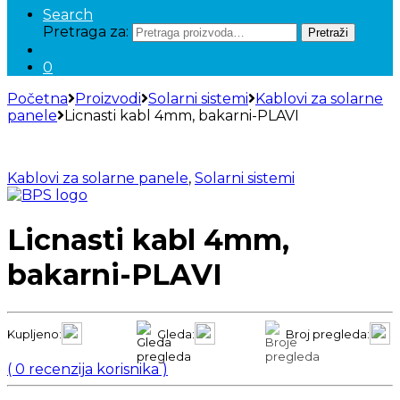
Search
Pretraga za:
Pretraži
0
Početna
Proizvodi
Solarni sistemi
Kablovi za solarne
panele
Licnasti kabl 4mm, bakarni-PLAVI
Kablovi za solarne panele
,
Solarni sistemi
Licnasti kabl 4mm,
bakarni-PLAVI
Kupljeno:
Gleda:
Broj pregleda:
(
0
recenzija korisnika )