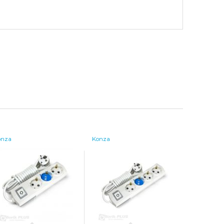
onza
Konza