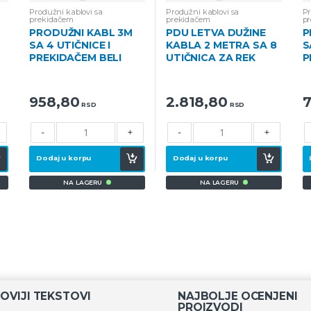
Produžni kablovi sa
Produžni kablovi sa
Pr
prekidačem
prekidačem
p
PRODUŽNI KABL 3M
PDU LETVA DUŽINE
P
SA 4 UTIČNICE I
KABLA 2 METRA SA 8
S
PREKIDAČEM BELI
UTIČNICA ZA REK
P
958,80
2.818,80
7
RSD
RSD
-
+
-
+
Dodaj u korpu
Dodaj u korpu
NA LAGERU
NA LAGERU
OVIJI TEKSTOVI
NAJBOLJE OCENJENI
PROIZVODI