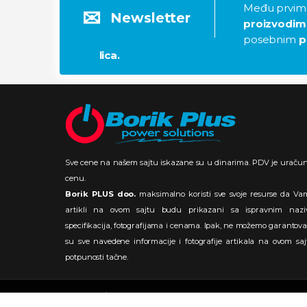
Među prvima
Newsletter
proizvodim
posebnim
p
lica.
Sve cene na našem sajtu iskazane su u dinarima. PDV je uraču
cenu.
Borik PLUS doo.
maksimalno koristi sve svoje resurse da Va
artikli na ovom sajtu budu prikazani sa ispravnim nazi
specifikacija, fotografijama i cenama. Ipak, ne možemo garantova
su sve navedene informacije i fotografije artikala na ovom sa
potpunosti tačne.
© 2024
Borik Plus
Sva prava su zadržana. Powered by
Go
V2.0.