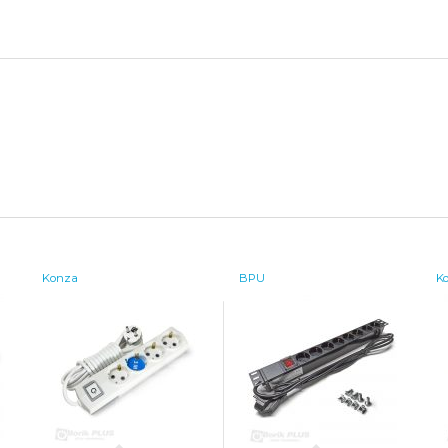
Konza
BPU
K