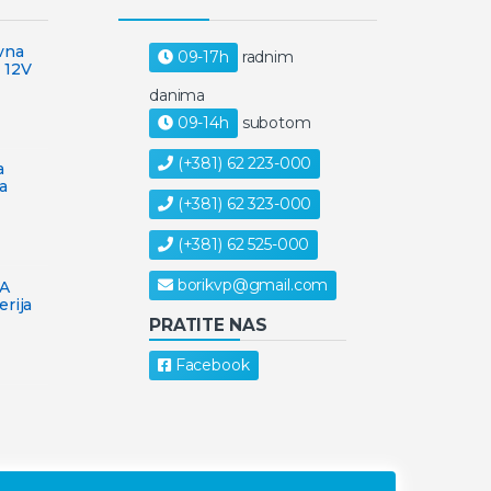
vna
09-17h
radnim
 12V
danima
09-14h
subotom
(+381) 62 223-000
a
a
(+381) 62 323-000
(+381) 62 525-000
borikvp@gmail.com
3A
erija
PRATITE NAS
Facebook