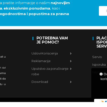
 pratite informacije o našim
najnovijim
a
,
ekskluzivnim ponudama
, kao i
ogodnostima i popustima za pravna
POTREBNA VAM
PLAĆ
JE POMOĆ?
ISPO
SERV
Uslovi Koriscenja
Servis
nat u
Reklamacije
Isporuka
m svi
Uputstvo za poručivanje
Najcešća 
vima
Ova
robe
kori
ti da
Download
jtu u
Creative.