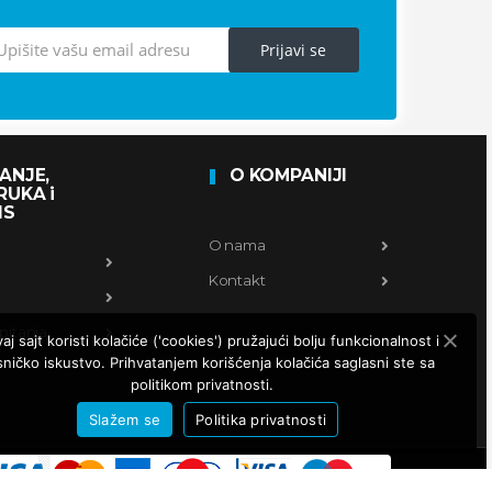
Prijavi se
ANJE,
O KOMPANIJI
RUKA i
IS
O nama
Kontakt
pitanja
j sajt koristi kolačiće ('cookies') pružajući bolju funkcionalnost i
sničko iskustvo. Prihvatanjem korišćenja kolačića saglasni ste sa
politikom privatnosti.
Slažem se
Politika privatnosti