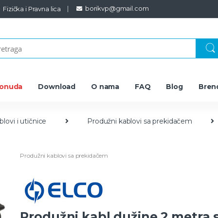
borikvp@gmail.com
Fizička i Pravna lica
ponuda
Download
O nama
FAQ
Blog
Bren
lovi i utičnice
Produžni kablovi sa prekidačem
Produžni kablovi sa prekidačem
Produžni kabl dužine 2 metra 