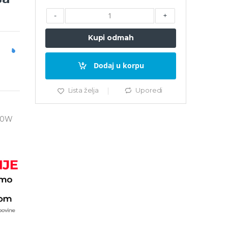
-
+
Kupi odmah
Dodaj u korpu
Lista želja
Uporedi
500W