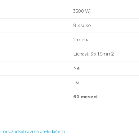
3500 W
8 x šuko
2 metra
Licnasti 3 x 1.5mm2
Ne
Da
60 meseci
Produžni kablovi sa prekidačem