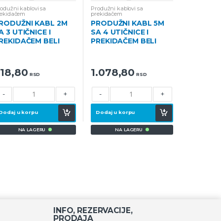
odužni kablovi sa
Produžni kablovi sa
rekidačem
prekidačem
RODUŽNI KABL 2M
PRODUŽNI KABL 5M
A 3 UTIČNICE I
SA 4 UTIČNICE I
REKIDAČEM BELI
PREKIDAČEM BELI
18,80
1.078,80
RSD
RSD
-
+
-
+
Dodaj u korpu
Dodaj u korpu
NA LAGERU
NA LAGERU
INFO, REZERVACIJE,
PRODAJA