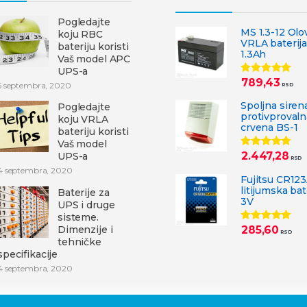
Pogledajte
MS 1.3-12 Olo
koju RBC
VRLA baterija
bateriju koristi
1.3Ah
Vaš model APC
UPS-a
789,43
Ocenjeno
5 septembra, 2020
RSD
5.00
od 5
Spoljna siren
Pogledajte
protivprovaln
koju VRLA
crvena BS-1
bateriju koristi
Vaš model
2.447,28
UPS-a
Ocenjeno
RSD
5.00
od 5
4 septembra, 2020
Fujitsu CR12
litijumska bat
Baterije za
3V
UPS i druge
sisteme.
Dimenzije i
285,60
Ocenjeno
RSD
5.00
od 5
tehničke
specifikacije
4 septembra, 2020