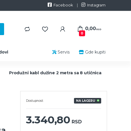
Facebook
Instagram
0,00
RSD
0
dovi
Servis
Gde kupiti
Produžni kabl dužine 2 metra sa 8 utičnica
Dostupnost:
NA LAGERU
3.340,80
RSD
sa