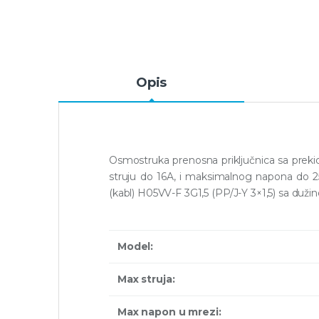
Opis
Osmostruka prenosna priključnica sa preki
struju do 16A, i maksimalnog napona do 2
(kabl) H05VV-F 3G1,5 (PP/J-Y 3×1,5) sa duž
Model:
Max struja:
Max napon u mrezi: