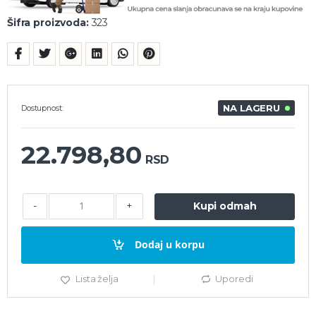
Šifra proizvoda:
323
NA LAGERU
Dostupnost:
22.798,80
RSD
-
+
Kupi odmah
Dodaj u korpu
Lista želja
Uporedi