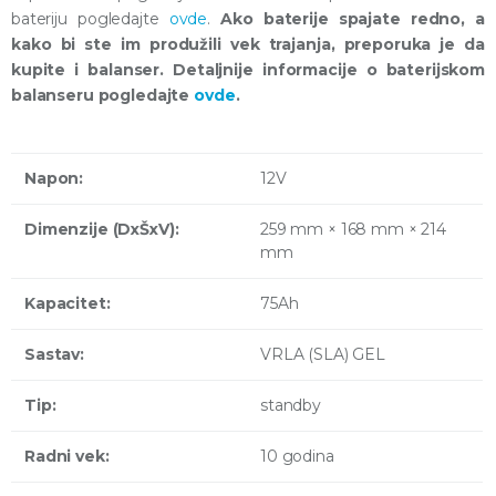
bateriju pogledajte
ovde
.
Ako baterije spajate redno, a
kako bi ste im produžili vek trajanja, preporuka je da
kupite i balanser. Detaljnije informacije o baterijskom
balanseru pogledajte
ovde
.
Napon:
12V
Dimenzije (DxŠxV):
259 mm × 168 mm × 214
mm
Kapacitet:
75Ah
Sastav:
VRLA (SLA) GEL
Tip:
standby
Radni vek:
10 godina