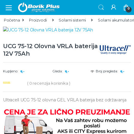
Skip to navigation
Skip to content
0
Početna
Proizvodi
Solarni sistemi
Solarni akumulator
UCG 75-12 Olovna VRLA baterija
12V 75Ah
Kupljeno:
Gleda:
Broj pregleda:
(
0
recenzija korisnika )
Ultracell UCG 75-12 olovna GEL VRLA baterija bez održavanja