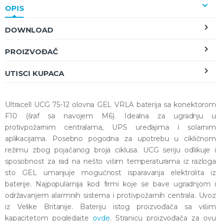
OPIS
DOWNLOAD
PROIZVOĐAČ
UTISCI KUPACA
Ultracell UCG 75-12 olovna GEL VRLA baterija sa konektorom
F10 (šraf sa navojem M6). Idealna za ugradnju u
protivpožarnim centralama, UPS uređajima i solarnim
aplikacijama. Posebno pogodna za upotrebu u cikličnom
režimu zbog pojačanog broja ciklusa. UCG seriju odlikuje i
sposobnost za rad na nešto višim temperaturama iz razloga
sto GEL umanjuje mogućnost isparavanja elektrolita iz
baterije. Najpopularnija kod firmi koje se bave ugradnjom i
održavanjem alarmnih sistema i protivpožarnih centrala. Uvoz
iz Velike Britanije. Bateriju istog proizvođača sa višim
kapacitetom pogledajte
ovde
. Stranicu proizvođača za ovu