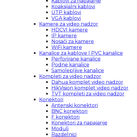
Kablovi za napajanje
Koaksijalni kablovi
UTP kablovi
VGA kablovi
Kamere za video nadzor
HDCVI kamere
IP kamere
Nosači za kamere
WiFi kamere
Kanalice za kablove | PVC kanalice
Perforirane kanalice
Podne kanalice
Samolepljive kanalice
Kompleti za video nadzor
Dahua komplet video nadzor
HikVision komplet video nadzor
TVT kompleti za video nadzor
Konektori
Antenski konektori
BNC konektori
F konektori
Konektori za napajanje
Moduli
Razdelnici