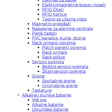
Daljinski za kapije
Elektromagnetne brave i nosači
RFID Čitači
RFID kartice
Tagovi za ulazna vrata
Magnetni prekidači
Napajanje za alarmne centrale
Panik tasteri
PVC kanalice, kutije, dozne
Rack ormani i oprema
Patch paneli i oprema
Rack ormani
Rack police
Senzori pokreta
Bežični senzori pokreta
Žičani senzori pokreta
Sirene
Spoljašnje sirene
Unutrašnje sirene
Tastature
Alkalne i punjive baterije
Vidi sve
Alkalne baterije
Litijumske baterije