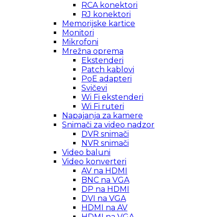
RCA konektori
RJ konektori
Memorijske kartice
Monitori
Mikrofoni
Mrežna oprema
Ekstenderi
Patch kablovi
PoE adapteri
Svičevi
Wi Fi ekstenderi
Wi Fi ruteri
Napajanja za kamere
Snimači za video nadzor
DVR snimači
NVR snimači
Video baluni
Video konverteri
AV na HDMI
BNC na VGA
DP na HDMI
DVI na VGA
HDMI na AV
HDMI na VGA