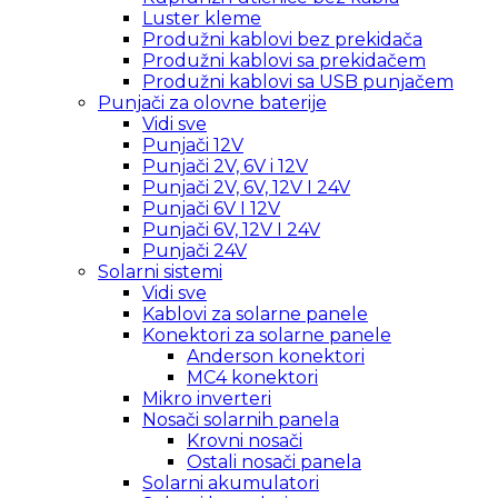
Luster kleme
Produžni kablovi bez prekidača
Produžni kablovi sa prekidačem
Produžni kablovi sa USB punjačem
Punjači za olovne baterije
Vidi sve
Punjači 12V
Punjači 2V, 6V i 12V
Punjači 2V, 6V, 12V I 24V
Punjači 6V I 12V
Punjači 6V, 12V I 24V
Punjači 24V
Solarni sistemi
Vidi sve
Kablovi za solarne panele
Konektori za solarne panele
Anderson konektori
MC4 konektori
Mikro inverteri
Nosači solarnih panela
Krovni nosači
Ostali nosači panela
Solarni akumulatori