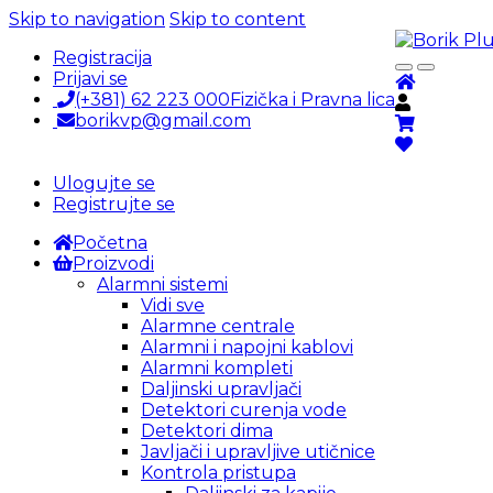
Skip to navigation
Skip to content
Registracija
Prijavi se
(+381) 62 223 000
Fizička i Pravna lica
borikvp@gmail.com
Ulogujte se
Registrujte se
Početna
Proizvodi
Alarmni sistemi
Vidi sve
Alarmne centrale
Alarmni i napojni kablovi
Alarmni kompleti
Daljinski upravljači
Detektori curenja vode
Detektori dima
Javljači i upravljive utičnice
Kontrola pristupa