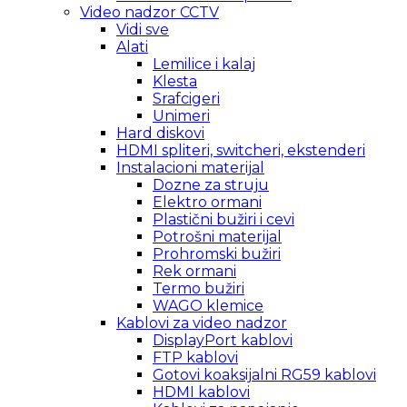
Video nadzor CCTV
Vidi sve
Alati
Lemilice i kalaj
Klesta
Srafcigeri
Unimeri
Hard diskovi
HDMI spliteri, switcheri, ekstenderi
Instalacioni materijal
Dozne za struju
Elektro ormani
Plastični bužiri i cevi
Potrošni materijal
Prohromski bužiri
Rek ormani
Termo bužiri
WAGO klemice
Kablovi za video nadzor
DisplayPort kablovi
FTP kablovi
Gotovi koaksijalni RG59 kablovi
HDMI kablovi