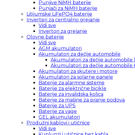
Punjive NiMH baterije
Punjači za NiMH baterije
Litijumske LiFePO4 baterije
Inverteri za centralno grejanje
Vidi sve
Invertori za grejanje
Olovne baterije
Vidi sve
AGM akumulatori
Akumulatori za dečije automobile
Akumulatori za dečije automobile 
Akumulatori za dečije automobile 
Akumulatori za skutere i motore
Akumulatori za solarne panele
Baterije za alarmne sisteme
Baterije za električne bicikle
Baterije za invalidska kolica
Baterije za mašine za pranje podova
Baterije za UPS
Baterije za vage
GEL akumulatori
Produžni kablovi i utičnice
Vidi sve
Kuplunzi i utičnice bez kabla