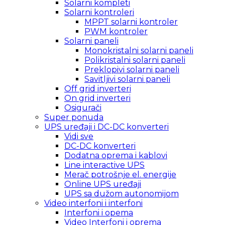
Solarni kompleti
Solarni kontroleri
MPPT solarni kontroler
PWM kontroler
Solarni paneli
Monokristalni solarni paneli
Polikristalni solarni paneli
Preklopivi solarni paneli
Savitljivi solarni paneli
Off grid inverteri
On grid inverteri
Osigurači
Super ponuda
UPS uređaji i DC-DC konverteri
Vidi sve
DC-DC konverteri
Dodatna oprema i kablovi
Line interactive UPS
Merač potrošnje el. energije
Online UPS uređaji
UPS sa dužom autonomijom
Video interfoni i interfoni
Interfoni i opema
Video Interfoni i oprema