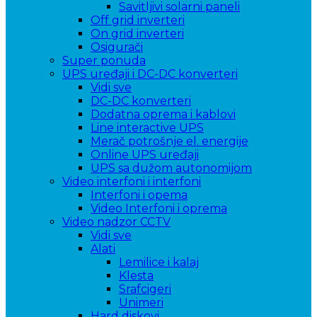
Savitljivi solarni paneli
Off grid inverteri
On grid inverteri
Osigurači
Super ponuda
UPS uređaji i DC-DC konverteri
Vidi sve
DC-DC konverteri
Dodatna oprema i kablovi
Line interactive UPS
Merač potrošnje el. energije
Online UPS uređaji
UPS sa dužom autonomijom
Video interfoni i interfoni
Interfoni i opema
Video Interfoni i oprema
Video nadzor CCTV
Vidi sve
Alati
Lemilice i kalaj
Klesta
Srafcigeri
Unimeri
Hard diskovi