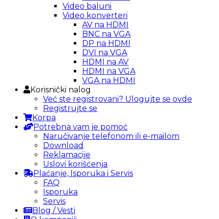
Video baluni
Video konverteri
AV na HDMI
BNC na VGA
DP na HDMI
DVI na VGA
HDMI na AV
HDMI na VGA
VGA na HDMI
Korisnički nalog
Već ste registrovani? Ulogujte se ovde
Registrujte se
Korpa
Potrebna vam je pomoć
Naručivanje telefonom ili e-mailom
Download
Reklamacije
Uslovi korišćenja
Plaćanje, Isporuka i Servis
FAQ
Isporuka
Servis
Blog / Vesti