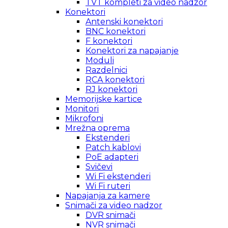
TVT kompleti za video nadzor
Konektori
Antenski konektori
BNC konektori
F konektori
Konektori za napajanje
Moduli
Razdelnici
RCA konektori
RJ konektori
Memorijske kartice
Monitori
Mikrofoni
Mrežna oprema
Ekstenderi
Patch kablovi
PoE adapteri
Svičevi
Wi Fi ekstenderi
Wi Fi ruteri
Napajanja za kamere
Snimači za video nadzor
DVR snimači
NVR snimači