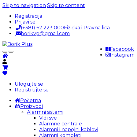
Skip to navigation
Skip to content
Registracija
Prijavi se
(+381) 62 223 000
Fizička i Pravna lica
borikvp@gmail.com
Facebook
Instagram
Ulogujte se
Registrujte se
Početna
Proizvodi
Alarmni sistemi
Vidi sve
Alarmne centrale
Alarmni i napojni kablovi
Alarmni kompleti