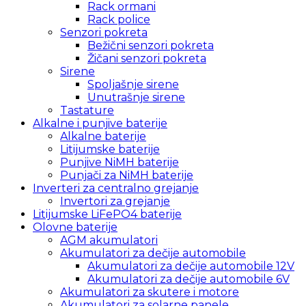
Rack ormani
Rack police
Senzori pokreta
Bežični senzori pokreta
Žičani senzori pokreta
Sirene
Spoljašnje sirene
Unutrašnje sirene
Tastature
Alkalne i punjive baterije
Alkalne baterije
Litijumske baterije
Punjive NiMH baterije
Punjači za NiMH baterije
Inverteri za centralno grejanje
Invertori za grejanje
Litijumske LiFePO4 baterije
Olovne baterije
AGM akumulatori
Akumulatori za dečije automobile
Akumulatori za dečije automobile 12V
Akumulatori za dečije automobile 6V
Akumulatori za skutere i motore
Akumulatori za solarne panele