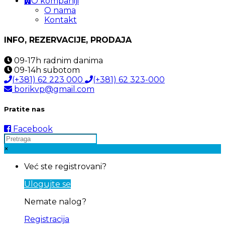
O kompaniji
O nama
Kontakt
INFO, REZERVACIJE, PRODAJA
09-17h
radnim danima
09-14h
subotom
(+381) 62 223 000
(+381) 62 323-000
borikvp@gmail.com
Pratite nas
Facebook
×
Već ste registrovani?
Ulogujte se
Nemate nalog?
Registracija