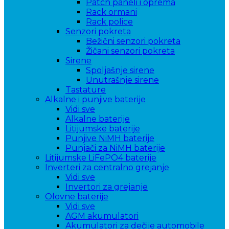
Patch paneli i oprema
Rack ormani
Rack police
Senzori pokreta
Bežični senzori pokreta
Žičani senzori pokreta
Sirene
Spoljašnje sirene
Unutrašnje sirene
Tastature
Alkalne i punjive baterije
Vidi sve
Alkalne baterije
Litijumske baterije
Punjive NiMH baterije
Punjači za NiMH baterije
Litijumske LiFePO4 baterije
Inverteri za centralno grejanje
Vidi sve
Invertori za grejanje
Olovne baterije
Vidi sve
AGM akumulatori
Akumulatori za dečije automobile