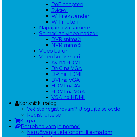
PoE adapteri
Svičevi
Wi Fi ekstenderi
Wi Fi ruteri
Napajanja za kamere
Snimači za video nadzor
DVR snimači
NVR snimači
Video baluni
Video konverteri
AV na HDMI
BNC na VGA
DP na HDMI
DVI na VGA
HDMI na AV
HDMI na VGA
VGA na HDMI
Korisnički nalog
Već ste registrovani? Ulogujte se ovde
Registrujte se
Korpa
Potrebna vam je pomoć
Naručivanje telefonom ili e-mailom