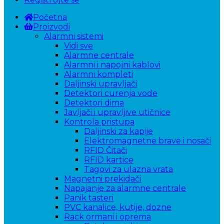
Početna
Proizvodi
Alarmni sistemi
Vidi sve
Alarmne centrale
Alarmni i napojni kablovi
Alarmni kompleti
Daljinski upravljači
Detektori curenja vode
Detektori dima
Javljači i upravljive utičnice
Kontrola pristupa
Daljinski za kapije
Elektromagnetne brave i nosači
RFID Čitači
RFID kartice
Tagovi za ulazna vrata
Magnetni prekidači
Napajanje za alarmne centrale
Panik tasteri
PVC kanalice, kutije, dozne
Rack ormani i oprema