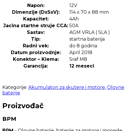
Napon:
12V
Dimenzije (DxSxV):
114 x 70 x 88 mm
Kapacitet:
4Ah
Jacina startne struje CCA:
50A
Sastav:
AGM VRLA ( SLA )
Tip:
startna baterija
Radni vek:
do 8 godina
Datum proizvodnje:
April 2018
Konektor – Klema:
Sraf M8
Garancija:
12 meseci
Kategorije:
Akumulatori za skutere i motore
,
Olovne
baterije
Proizvođač
BPM
BPM
- Olovne baterije, baterije za motore i mopede