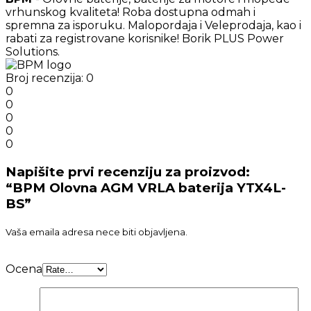
vrhunskog kvaliteta! Roba dostupna odmah i
spremna za isporuku. Malopordaja i Veleprodaja, kao i
rabati za registrovane korisnike! Borik PLUS Power
Solutions.
Broj recenzija: 0
0
0
0
0
0
Napišite prvi recenziju za proizvod:
“BPM Olovna AGM VRLA baterija YTX4L-
BS”
Vaša emaila adresa nece biti objavljena.
Ocena