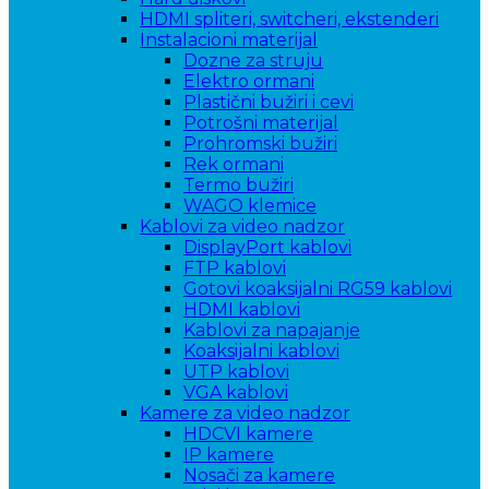
HDMI spliteri, switcheri, ekstenderi
Instalacioni materijal
Dozne za struju
Elektro ormani
Plastični bužiri i cevi
Potrošni materijal
Prohromski bužiri
Rek ormani
Termo bužiri
WAGO klemice
Kablovi za video nadzor
DisplayPort kablovi
FTP kablovi
Gotovi koaksijalni RG59 kablovi
HDMI kablovi
Kablovi za napajanje
Koaksijalni kablovi
UTP kablovi
VGA kablovi
Kamere za video nadzor
HDCVI kamere
IP kamere
Nosači za kamere