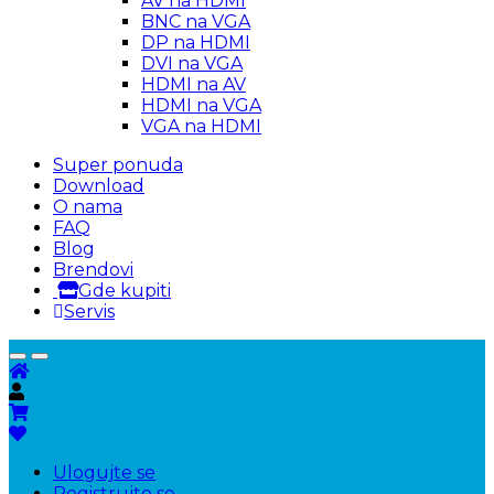
AV na HDMI
BNC na VGA
DP na HDMI
DVI na VGA
HDMI na AV
HDMI na VGA
VGA na HDMI
Super ponuda
Download
O nama
FAQ
Blog
Brendovi
Gde kupiti
Servis
Ulogujte se
Registrujte se