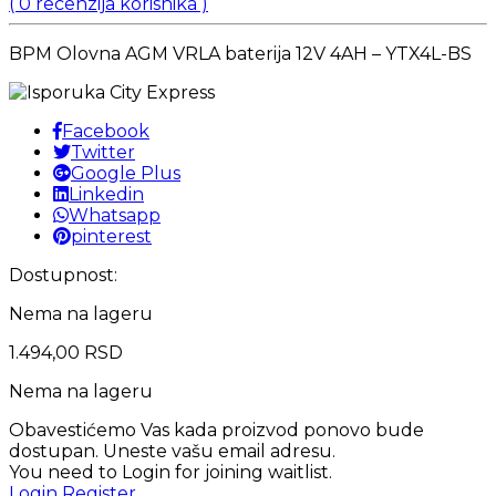
(
0
recenzija korisnika )
BPM Olovna AGM VRLA baterija 12V 4AH – YTX4L-BS
Facebook
Twitter
Google Plus
Linkedin
Whatsapp
pinterest
Dostupnost:
Nema na lageru
1.494,00
RSD
Nema na lageru
Obavestićemo Vas kada proizvod ponovo bude
dostupan. Uneste vašu email adresu.
You need to Login for joining waitlist.
Login
Register