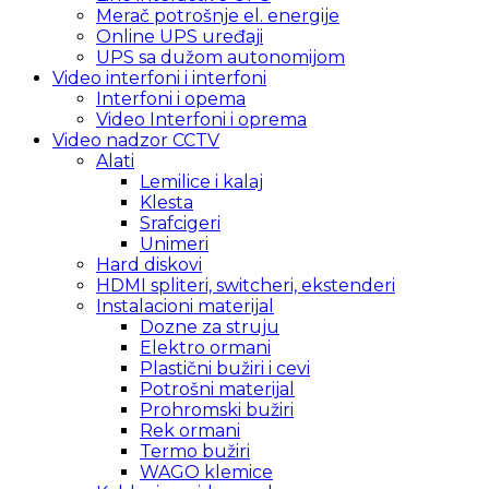
Merač potrošnje el. energije
Online UPS uređaji
UPS sa dužom autonomijom
Video interfoni i interfoni
Interfoni i opema
Video Interfoni i oprema
Video nadzor CCTV
Alati
Lemilice i kalaj
Klesta
Srafcigeri
Unimeri
Hard diskovi
HDMI spliteri, switcheri, ekstenderi
Instalacioni materijal
Dozne za struju
Elektro ormani
Plastični bužiri i cevi
Potrošni materijal
Prohromski bužiri
Rek ormani
Termo bužiri
WAGO klemice