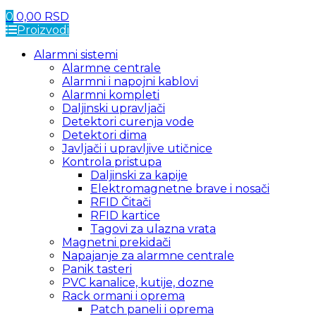
0
0,00
RSD
Proizvodi
Alarmni sistemi
Alarmne centrale
Alarmni i napojni kablovi
Alarmni kompleti
Daljinski upravljači
Detektori curenja vode
Detektori dima
Javljači i upravljive utičnice
Kontrola pristupa
Daljinski za kapije
Elektromagnetne brave i nosači
RFID Čitači
RFID kartice
Tagovi za ulazna vrata
Magnetni prekidači
Napajanje za alarmne centrale
Panik tasteri
PVC kanalice, kutije, dozne
Rack ormani i oprema
Patch paneli i oprema