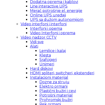
Dodatna oprema i kablovi
Line interactive UPS
Merač potrošnje el. energije
Online UPS uređaji
UPS sa dužom autonomijom
Video interfoni i interfoni
Interfoni i opema
Video Interfoni i oprema
Video nadzor CCTV
Vidi sve
Alati
Lemilice i kalaj
Klesta
Srafcigeri
Unimeri
Hard diskovi
HDMI spliteri, switcheri, ekstenderi
Instalacioni materijal
Dozne za struju
Elektro ormani
Plastični bužiri i cevi
Potrošni materijal
Prohromski bužiri
Rek ormani