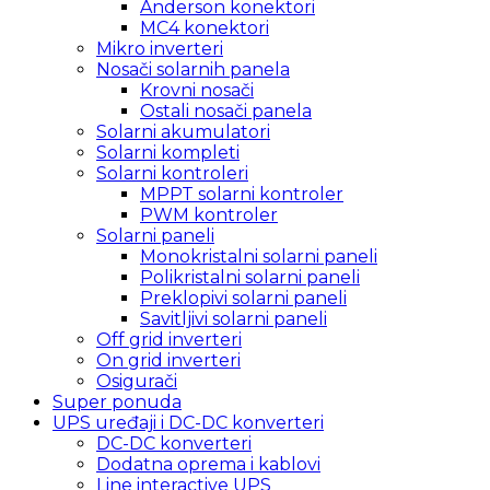
Anderson konektori
MC4 konektori
Mikro inverteri
Nosači solarnih panela
Krovni nosači
Ostali nosači panela
Solarni akumulatori
Solarni kompleti
Solarni kontroleri
MPPT solarni kontroler
PWM kontroler
Solarni paneli
Monokristalni solarni paneli
Polikristalni solarni paneli
Preklopivi solarni paneli
Savitljivi solarni paneli
Off grid inverteri
On grid inverteri
Osigurači
Super ponuda
UPS uređaji i DC-DC konverteri
DC-DC konverteri
Dodatna oprema i kablovi
Line interactive UPS