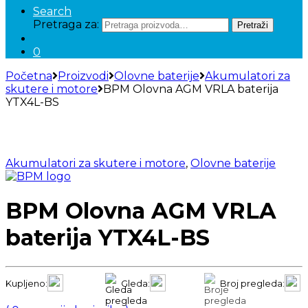
Search
Pretraga za:
Pretraži
0
Početna
Proizvodi
Olovne baterije
Akumulatori za
skutere i motore
BPM Olovna AGM VRLA baterija
YTX4L-BS
Akumulatori za skutere i motore
,
Olovne baterije
BPM Olovna AGM VRLA
baterija YTX4L-BS
Kupljeno:
Gleda:
Broj pregleda: