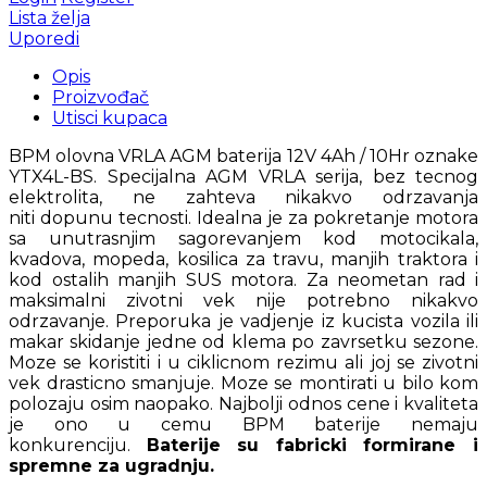
Lista želja
Uporedi
Opis
Proizvođač
Utisci kupaca
BPM olovna VRLA AGM baterija 12V 4Ah / 10Hr oznake
YTX4L-BS. Specijalna AGM VRLA serija, bez tecnog
elektrolita, ne zahteva nikakvo odrzavanja
niti dopunu tecnosti. Idealna je za pokretanje motora
sa unutrasnjim sagorevanjem kod motocikala,
kvadova, mopeda, kosilica za travu, manjih traktora i
kod ostalih manjih SUS motora. Za neometan rad i
maksimalni zivotni vek nije potrebno nikakvo
odrzavanje. Preporuka je vadjenje iz kucista vozila ili
makar skidanje jedne od klema po zavrsetku sezone.
Moze se koristiti i u ciklicnom rezimu ali joj se zivotni
vek drasticno smanjuje. Moze se montirati u bilo kom
polozaju osim naopako. Najbolji odnos cene i kvaliteta
je ono u cemu BPM baterije nemaju
konkurenciju.
Baterije su fabricki formirane i
spremne za ugradnju.