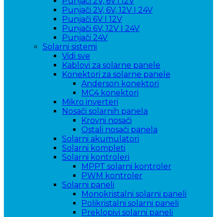
Punjači 2V, 6V i 12V
Punjači 2V, 6V, 12V I 24V
Punjači 6V I 12V
Punjači 6V, 12V I 24V
Punjači 24V
Solarni sistemi
Vidi sve
Kablovi za solarne panele
Konektori za solarne panele
Anderson konektori
MC4 konektori
Mikro inverteri
Nosači solarnih panela
Krovni nosači
Ostali nosači panela
Solarni akumulatori
Solarni kompleti
Solarni kontroleri
MPPT solarni kontroler
PWM kontroler
Solarni paneli
Monokristalni solarni paneli
Polikristalni solarni paneli
Preklopivi solarni paneli