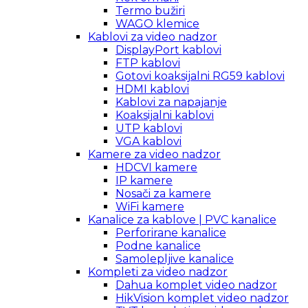
Termo bužiri
WAGO klemice
Kablovi za video nadzor
DisplayPort kablovi
FTP kablovi
Gotovi koaksijalni RG59 kablovi
HDMI kablovi
Kablovi za napajanje
Koaksijalni kablovi
UTP kablovi
VGA kablovi
Kamere za video nadzor
HDCVI kamere
IP kamere
Nosači za kamere
WiFi kamere
Kanalice za kablove | PVC kanalice
Perforirane kanalice
Podne kanalice
Samolepljive kanalice
Kompleti za video nadzor
Dahua komplet video nadzor
HikVision komplet video nadzor