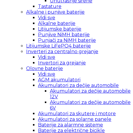
Unutrašnje sirene
Tastature
Alkalne i punjive baterije
Vidi sve
Alkalne baterije
Litijumske baterije
Punjive NiMH baterije
Punjači za NiMH baterije
Litijumske LiFePO4 baterije
Inverteri za centralno grejanje
Vidi sve
Invertori za grejanje
Olovne baterije
Vidi sve
AGM akumulatori
Akumulatori za dečije automobile
Akumulatori za dečije automobile
12V
Akumulatori za dečije automobile
6V
Akumulatori za skutere i motore
Akumulatori za solarne panele
Baterije za alarmne sisteme
Baterije za električne bicikle