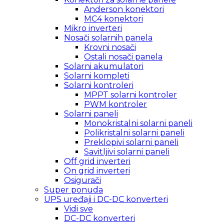
Anderson konektori
MC4 konektori
Mikro inverteri
Nosači solarnih panela
Krovni nosači
Ostali nosači panela
Solarni akumulatori
Solarni kompleti
Solarni kontroleri
MPPT solarni kontroler
PWM kontroler
Solarni paneli
Monokristalni solarni paneli
Polikristalni solarni paneli
Preklopivi solarni paneli
Savitljivi solarni paneli
Off grid inverteri
On grid inverteri
Osigurači
Super ponuda
UPS uređaji i DC-DC konverteri
Vidi sve
DC-DC konverteri