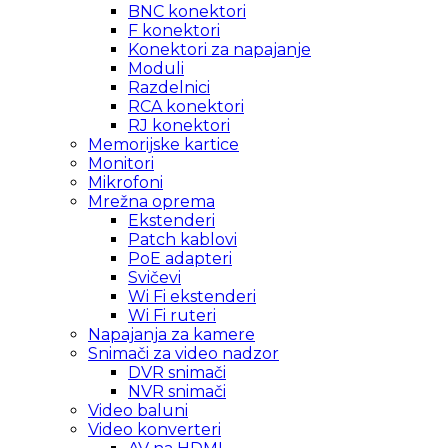
BNC konektori
F konektori
Konektori za napajanje
Moduli
Razdelnici
RCA konektori
RJ konektori
Memorijske kartice
Monitori
Mikrofoni
Mrežna oprema
Ekstenderi
Patch kablovi
PoE adapteri
Svičevi
Wi Fi ekstenderi
Wi Fi ruteri
Napajanja za kamere
Snimači za video nadzor
DVR snimači
NVR snimači
Video baluni
Video konverteri