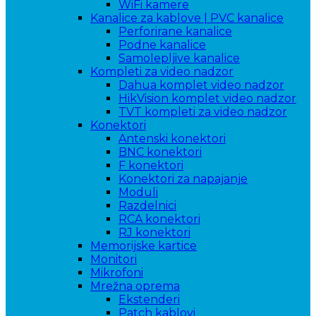
WiFi kamere
Kanalice za kablove | PVC kanalice
Perforirane kanalice
Podne kanalice
Samolepljive kanalice
Kompleti za video nadzor
Dahua komplet video nadzor
HikVision komplet video nadzor
TVT kompleti za video nadzor
Konektori
Antenski konektori
BNC konektori
F konektori
Konektori za napajanje
Moduli
Razdelnici
RCA konektori
RJ konektori
Memorijske kartice
Monitori
Mikrofoni
Mrežna oprema
Ekstenderi
Patch kablovi