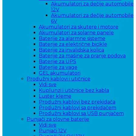
Akumulatori za dečije automobile
12V
Akumulatori za dečije automobile
6V
Akumulatori za skutere i motore
Akumulatori za solarne panele
Baterije za alarmne sisteme
Baterije za električne bicikle
Baterije za invalidska kolica
Baterije za mašine za pranje podova
Baterije za UPS
Baterije za vage
GEL akumulatori
Produžni kablovi i utičnice
Vidi sve
Kuplunzi i utičnice bez kabla
Luster kleme
Produžni kablovi bez prekidača
Produžni kablovi sa prekidačem
Produžni kablovi sa USB punjačem
Punjači za olovne baterije
Vidi sve
Punjači 12V