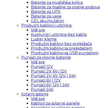
Baterije za invalidska kolica
Baterije za mašine za pranje podova
Baterije za UPS
Baterije za vage
GEL akumulatori
Produžni kablovi i utičnice
Vidi sve
Kuplunzi i utičnice bez kabla
Luster kleme
Produžni kablovi bez prekidača
Produžni kablovi sa prekidačem
Produžni kablovi sa USB punjačem
Punjači za olovne baterije
Vidi sve
Punjači 12V
Punjači 2V, 6V i 12V
Punjači 2V, 6V, 12V I 24V
Punjači 6V I 12V
Punjači 6V, 12V I 24V
Punjači 24V
Solarni sistemi
Vidi sve
Kablovi za solarne panele
Konektori za solarne panele