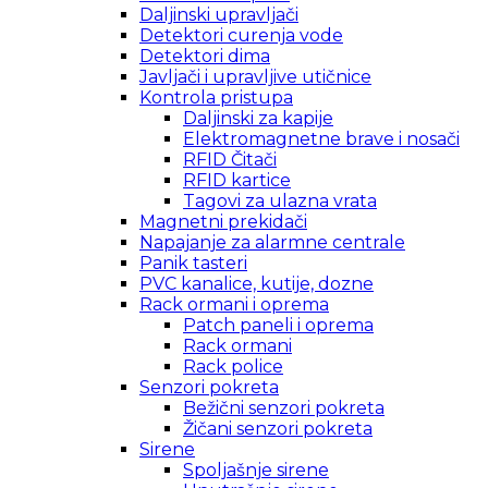
Daljinski upravljači
Detektori curenja vode
Detektori dima
Javljači i upravljive utičnice
Kontrola pristupa
Daljinski za kapije
Elektromagnetne brave i nosači
RFID Čitači
RFID kartice
Tagovi za ulazna vrata
Magnetni prekidači
Napajanje za alarmne centrale
Panik tasteri
PVC kanalice, kutije, dozne
Rack ormani i oprema
Patch paneli i oprema
Rack ormani
Rack police
Senzori pokreta
Bežični senzori pokreta
Žičani senzori pokreta
Sirene
Spoljašnje sirene