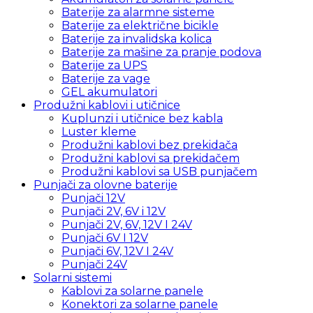
Baterije za alarmne sisteme
Baterije za električne bicikle
Baterije za invalidska kolica
Baterije za mašine za pranje podova
Baterije za UPS
Baterije za vage
GEL akumulatori
Produžni kablovi i utičnice
Kuplunzi i utičnice bez kabla
Luster kleme
Produžni kablovi bez prekidača
Produžni kablovi sa prekidačem
Produžni kablovi sa USB punjačem
Punjači za olovne baterije
Punjači 12V
Punjači 2V, 6V i 12V
Punjači 2V, 6V, 12V I 24V
Punjači 6V I 12V
Punjači 6V, 12V I 24V
Punjači 24V
Solarni sistemi
Kablovi za solarne panele
Konektori za solarne panele