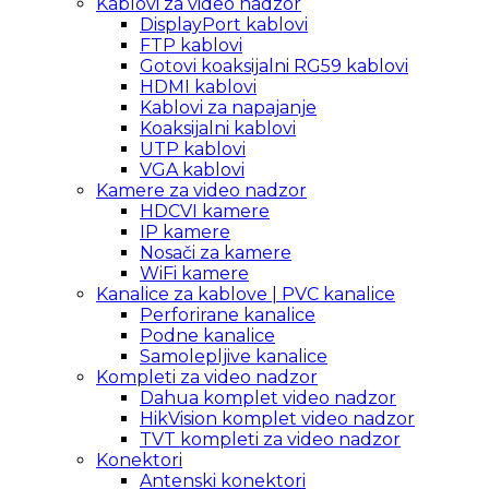
Kablovi za video nadzor
DisplayPort kablovi
FTP kablovi
Gotovi koaksijalni RG59 kablovi
HDMI kablovi
Kablovi za napajanje
Koaksijalni kablovi
UTP kablovi
VGA kablovi
Kamere za video nadzor
HDCVI kamere
IP kamere
Nosači za kamere
WiFi kamere
Kanalice za kablove | PVC kanalice
Perforirane kanalice
Podne kanalice
Samolepljive kanalice
Kompleti za video nadzor
Dahua komplet video nadzor
HikVision komplet video nadzor
TVT kompleti za video nadzor
Konektori
Antenski konektori