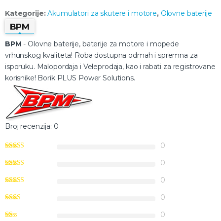
Kategorije:
Akumulatori za skutere i motore
,
Olovne baterije
BPM
BPM
- Olovne baterije, baterije za motore i mopede
vrhunskog kvaliteta! Roba dostupna odmah i spremna za
isporuku. Malopordaja i Veleprodaja, kao i rabati za registrovane
korisnike! Borik PLUS Power Solutions.
Broj recenzija: 0
0
0
0
0
0