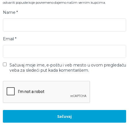
ostvariti popuste koje povremeno dajemo našim vernim kupcima.
Name
*
Email
*
Sačuvaj moje ime, e-poštu i veb mesto u ovom pregledaču
veba za sledeći put kada komentarišem.