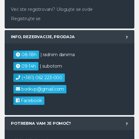
Već ste registrovani?
Ulogujte se ovde
Registrujte se
INFO, REZERVACIJE, PRODAJA
08-18h
| radnim danima
09-14h
| subotom
(+381) 062 223-000
borikvp@gmail.com
Facebook
POTREBNA VAM JE POMOĆ?