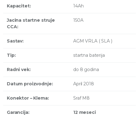
Kapacitet:
14Ah
Jacina startne struje
150A
CCA:
Sastav:
AGM VRLA ( SLA )
Tip:
startna baterija
Radni vek:
do 8 godina
Datum proizvodnje:
April 2018
Konektor – Klema:
Sraf M8
Garancija:
12 meseci