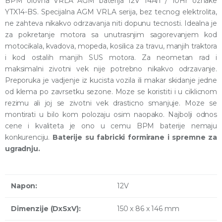
BPM olovna VRLA AGM baterija 12V 14Ah / 10Hr oznake
YTX14-BS. Specijalna AGM VRLA serija, bez tecnog elektrolita,
ne zahteva nikakvo odrzavanja niti dopunu tecnosti. Idealna je
za pokretanje motora sa unutrasnjim sagorevanjem kod
motocikala, kvadova, mopeda, kosilica za travu, manjih traktora
i kod ostalih manjih SUS motora. Za neometan rad i
maksimalni zivotni vek nije potrebno nikakvo odrzavanje.
Preporuka je vadjenje iz kucista vozila ili makar skidanje jedne
od klema po zavrsetku sezone. Moze se koristiti i u ciklicnom
rezimu ali joj se zivotni vek drasticno smanjuje. Moze se
montirati u bilo kom polozaju osim naopako. Najbolji odnos
cene i kvaliteta je ono u cemu BPM baterije nemaju
konkurenciju.
Baterije su fabricki formirane i spremne za
ugradnju.
Napon:
12V
Dimenzije (DxSxV):
150 x 86 x 146 mm