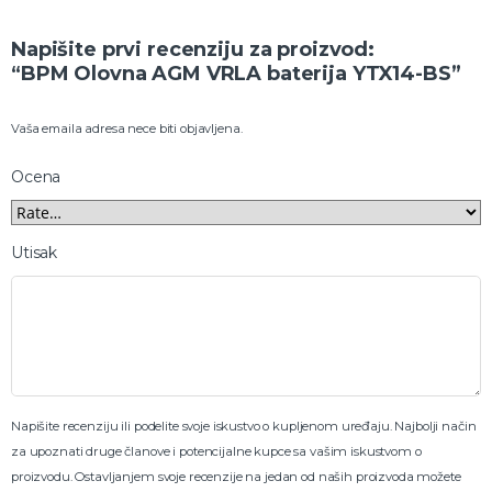
Napišite prvi recenziju za proizvod:
“BPM Olovna AGM VRLA baterija YTX14-BS”
Vaša emaila adresa nece biti objavljena.
Ocena
Utisak
Napišite recenziju ili podelite svoje iskustvo o kupljenom uređaju. Najbolji način
za upoznati druge članove i potencijalne kupce sa vašim iskustvom o
proizvodu. Ostavljanjem svoje recenzije na jedan od naših proizvoda možete