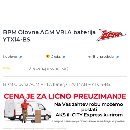
BPM Olovna AGM VRLA baterija
YTX14-BS
Kupljeno:
Gleda:
Broj pregleda:
(
0
recenzija korisnika )
BPM Olovna AGM VRLA baterija 12V 14AH – YTX14-BS