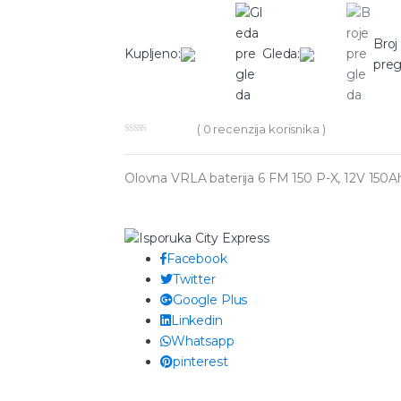
Broj
Kupljeno:
Gleda:
preg
(
0
recenzija korisnika )
Olovna VRLA baterija 6 FM 150 P-X, 12V 150A
Facebook
Twitter
Google Plus
Linkedin
Whatsapp
pinterest