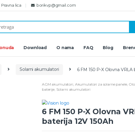
i Pravna lica
borikvp@gmail.com
ponuda
Download
O nama
FAQ
Blog
Bren
Solarni akumulatori
6 FM 150 P-X Olovna VRLA b
AGM akumulatori
,
Akumulatori za solarne panele
,
Olo
baterije
,
Solarni akumulatori
6 FM 150 P-X Olovna V
baterija 12V 150Ah