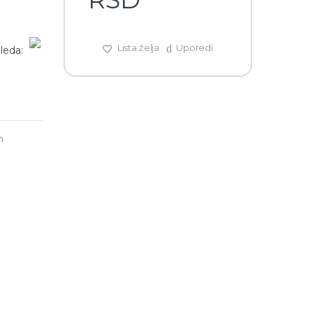
Lista želja
Uporedi
leda:
h