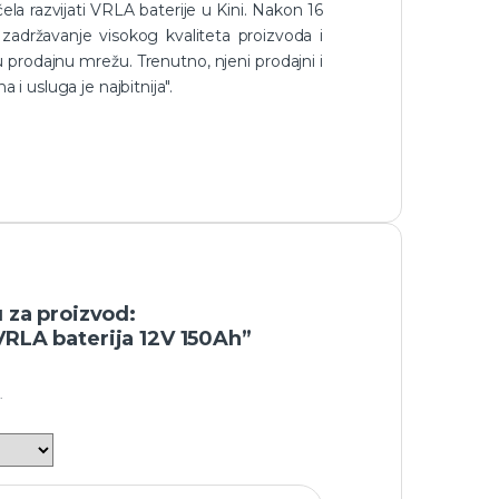
la razvijati VRLA baterije u Kini. Nakon 16
zadržavanje visokog kvaliteta proizvoda i
 prodajnu mrežu. Trenutno, njeni prodajni i
 i usluga je najbitnija".
u za proizvod:
VRLA baterija 12V 150Ah”
.