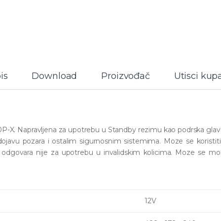
is
Download
Proizvođač
Utisci kup
-X. Napravljena za upotrebu u Standby rezimu kao podrska glavn
avu pozara i ostalim sigurnosnim sistemima. Moze se koristiti i
 odgovara nije za upotrebu u invalidskim kolicima. Moze se mon
12V