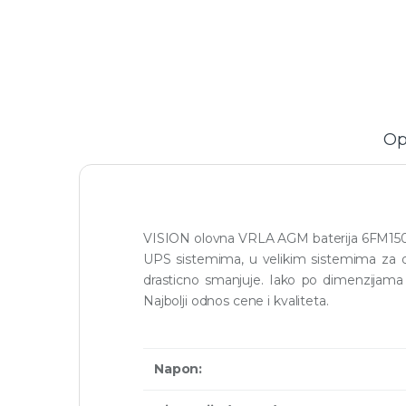
Op
VISION olovna VRLA AGM baterija 6FM150P
UPS sistemima, u velikim sistemima za doj
drasticno smanjuje. Iako po dimenzijama
Najbolji odnos cene i kvaliteta.
Napon: