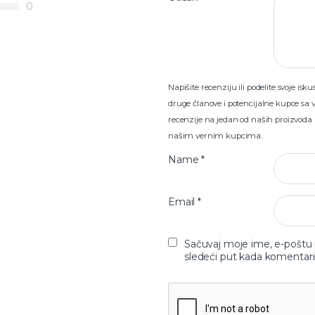
0
Napišite recenziju ili podelite svoje i
druge članove i potencijalne kupce sa 
recenzije na jedan od naših proizvoda
našim vernim kupcima.
Name
*
Email
*
Sačuvaj moje ime, e-poštu
sledeći put kada komentar