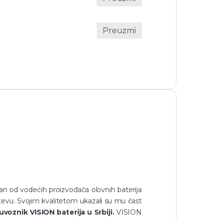
Preuzmi
an od vodećih proizvođača olovnih baterija
htevu. Svojim kvalitetom ukazali su mu čast
uvoznik VISION baterija u Srbiji.
VISION