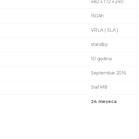
482 x 172 x 240
150Ah
VRLA ( SLA )
standby
10 godina
Septembar 2016
Sraf M8
24 meseca