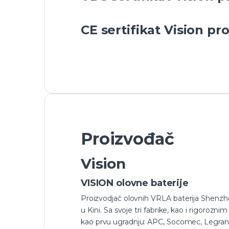
CE sertifikat Vision pr
Proizvođač
Vision
VISION olovne baterije
Proizvodjač olovnih VRLA baterija Shenzh
u Kini. Sa svoje tri fabrike, kao i rigoro
kao prvu ugradnju: APC, Socomec, Legrand