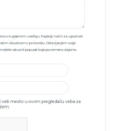
skustvo o kupljenom uređaju. Najbolji način za upoznati
vašim iskustvom o proizvodu. Ostavljanjem svoje
 možete ostvariti popuste koje povremeno dajemo
 i veb mesto u ovom pregledaču veba za
išem.