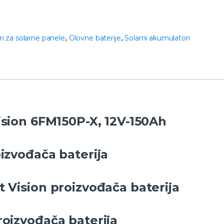
i za solarne panele
,
Olovne baterije
,
Solarni akumulatori
Vision 6FM150P-X, 12V-150Ah
oizvođača baterija
t Vision proizvođača baterija
roizvođača baterija