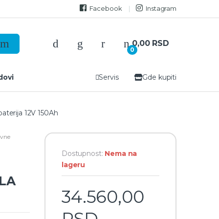
Facebook
Instagram
0,00
RSD
0
dovi
Servis
Gde kupiti
aterija 12V 150Ah
vne
Dostupnost:
Nema na
lageru
RLA
34.560,00
RSD