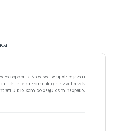
aca
om napajanju. Najcesce se upotrebljava u
 u ciklicnom rezimu ali joj se zivotni vek
tirati u bilo kom polozaju osim naopako.