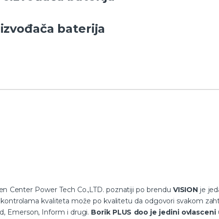
oizvođača baterija
en Center Power Tech Co.,LTD. poznatiji po brendu
VISION
je jed
znim kontrolama kvaliteta može po kvalitetu da odgovori svakom za
, Emerson, Inform i drugi.
Borik PLUS doo je jedini ovlasceni 