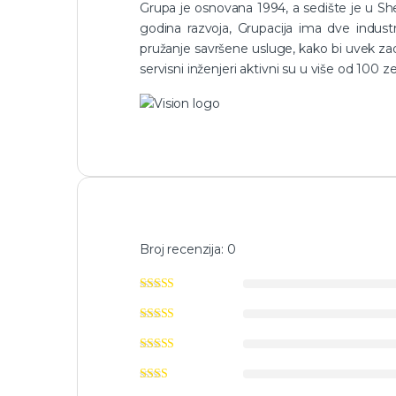
Grupa je osnovana 1994, a sedište je u She
godina razvoja, Grupacija ima dve indust
pružanje savršene usluge, kako bi uvek zad
servisni inženjeri aktivni su u više od 100 ze
Broj recenzija: 0