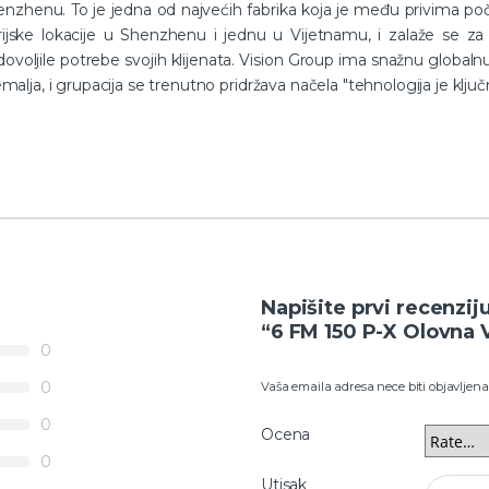
nzhenu. To je jedna od najvećih fabrika koja je među privima poče
rijske lokacije u Shenzhenu i jednu u Vijetnamu, i zalaže se za 
ovoljile potrebe svojih klijenata. Vision Group ima snažnu globalnu
malja, i grupacija se trenutno pridržava načela "tehnologija je ključna
Napišite prvi recenzij
“6 FM 150 P-X Olovna 
0
0
Vaša emaila adresa nece biti objavljena
0
Ocena
0
Utisak