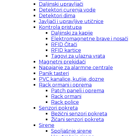
Daljinski upravljači
Detektori curenja vode
Detektori dima
Javljači i upravljive utičnice
Kontrola pristupa
Daljinski za kapije
Elektromagnetne brave i nosači
RFID Čitači
RFID kartice
Tagovi za ulazna vrata
Magnetni prekidači
Napajanje za alarmne centrale
Panik tasteri
PVC kanalice, kutije, dozne
Rack ormani i oprema
Patch paneli i oprema
Rack ormani
Rack police
Senzori pokreta
Bežični senzori pokreta
Žičani senzori pokreta
Sirene
Spoljašnje sirene