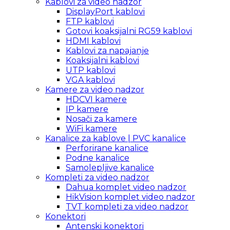
Kablovi za video nadzor
DisplayPort kablovi
FTP kablovi
Gotovi koaksijalni RG59 kablovi
HDMI kablovi
Kablovi za napajanje
Koaksijalni kablovi
UTP kablovi
VGA kablovi
Kamere za video nadzor
HDCVI kamere
IP kamere
Nosači za kamere
WiFi kamere
Kanalice za kablove | PVC kanalice
Perforirane kanalice
Podne kanalice
Samolepljive kanalice
Kompleti za video nadzor
Dahua komplet video nadzor
HikVision komplet video nadzor
TVT kompleti za video nadzor
Konektori
Antenski konektori