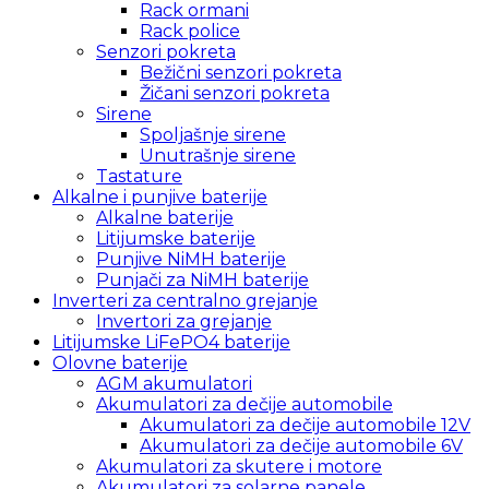
Rack ormani
Rack police
Senzori pokreta
Bežični senzori pokreta
Žičani senzori pokreta
Sirene
Spoljašnje sirene
Unutrašnje sirene
Tastature
Alkalne i punjive baterije
Alkalne baterije
Litijumske baterije
Punjive NiMH baterije
Punjači za NiMH baterije
Inverteri za centralno grejanje
Invertori za grejanje
Litijumske LiFePO4 baterije
Olovne baterije
AGM akumulatori
Akumulatori za dečije automobile
Akumulatori za dečije automobile 12V
Akumulatori za dečije automobile 6V
Akumulatori za skutere i motore
Akumulatori za solarne panele