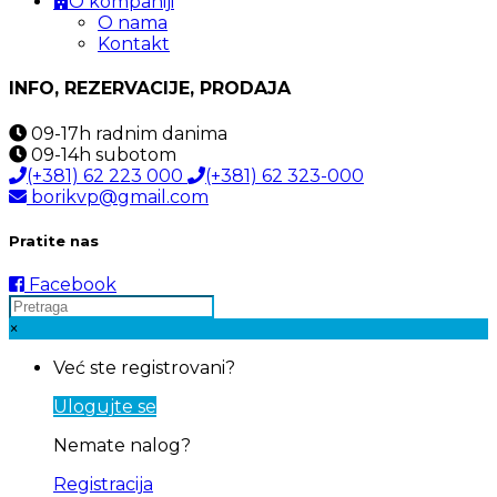
O kompaniji
O nama
Kontakt
INFO, REZERVACIJE, PRODAJA
09-17h
radnim danima
09-14h
subotom
(+381) 62 223 000
(+381) 62 323-000
borikvp@gmail.com
Pratite nas
Facebook
×
Već ste registrovani?
Ulogujte se
Nemate nalog?
Registracija