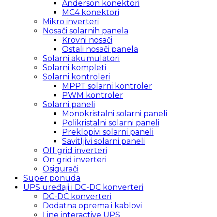
Anderson konektori
MC4 konektori
Mikro inverteri
Nosači solarnih panela
Krovni nosači
Ostali nosači panela
Solarni akumulatori
Solarni kompleti
Solarni kontroleri
MPPT solarni kontroler
PWM kontroler
Solarni paneli
Monokristalni solarni paneli
Polikristalni solarni paneli
Preklopivi solarni paneli
Savitljivi solarni paneli
Off grid inverteri
On grid inverteri
Osigurači
Super ponuda
UPS uređaji i DC-DC konverteri
DC-DC konverteri
Dodatna oprema i kablovi
Line interactive UPS