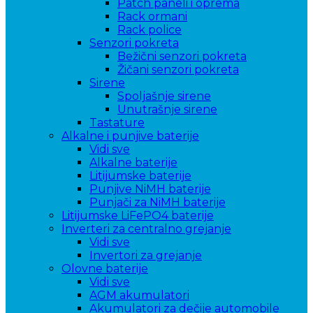
Patch paneli i oprema
Rack ormani
Rack police
Senzori pokreta
Bežični senzori pokreta
Žičani senzori pokreta
Sirene
Spoljašnje sirene
Unutrašnje sirene
Tastature
Alkalne i punjive baterije
Vidi sve
Alkalne baterije
Litijumske baterije
Punjive NiMH baterije
Punjači za NiMH baterije
Litijumske LiFePO4 baterije
Inverteri za centralno grejanje
Vidi sve
Invertori za grejanje
Olovne baterije
Vidi sve
AGM akumulatori
Akumulatori za dečije automobile