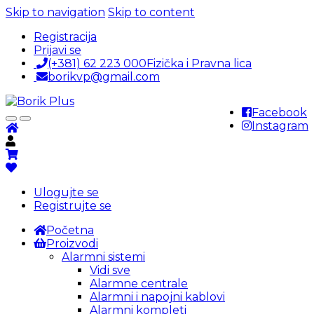
Skip to navigation
Skip to content
Registracija
Prijavi se
(+381) 62 223 000
Fizička i Pravna lica
borikvp@gmail.com
Facebook
Instagram
Ulogujte se
Registrujte se
Početna
Proizvodi
Alarmni sistemi
Vidi sve
Alarmne centrale
Alarmni i napojni kablovi
Alarmni kompleti