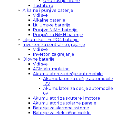
Unutrašnje sirene
Tastature
Alkalne i punjive baterije
Vidi sve
Alkalne baterije
Litijumske baterije
Punjive NiMH baterije
Punjači za NiMH baterije
Litijumske LiFePO4 baterije
Inverteri za centralno grejanje
Vidi sve
Invertori za grejanje
Olovne baterije
Vidi sve
AGM akumulatori
Akumulatori za dečije automobile
Akumulatori za dečije automobile
12V
Akumulatori za dečije automobile
6V
Akumulatori za skutere i motore
Akumulatori za solarne panele
Baterije za alarmne sisteme
Baterije za električne bicikle