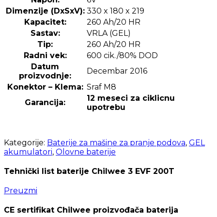
Dimenzije (DxSxV):
330 x 180 x 219
Kapacitet:
260 Ah/20 HR
Sastav:
VRLA (GEL)
Tip:
260 Ah/20 HR
Radni vek:
600 cik./80% DOD
Datum
Decembar 2016
proizvodnje:
Konektor – Klema:
Sraf M8
12 meseci za ciklicnu
Garancija:
upotrebu
Kategorije:
Baterije za mašine za pranje podova
,
GEL
akumulatori
,
Olovne baterije
Tehnički list baterije Chilwee 3 EVF 200T
Preuzmi
CE sertifikat Chilwee proizvođača baterija