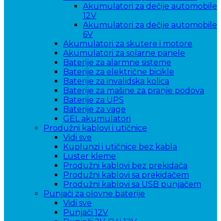
Akumulatori za dečije automobile
12V
Akumulatori za dečije automobile
6V
Akumulatori za skutere i motore
Akumulatori za solarne panele
Baterije za alarmne sisteme
Baterije za električne bicikle
Baterije za invalidska kolica
Baterije za mašine za pranje podova
Baterije za UPS
Baterije za vage
GEL akumulatori
Produžni kablovi i utičnice
Vidi sve
Kuplunzi i utičnice bez kabla
Luster kleme
Produžni kablovi bez prekidača
Produžni kablovi sa prekidačem
Produžni kablovi sa USB punjačem
Punjači za olovne baterije
Vidi sve
Punjači 12V