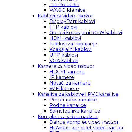
Termo bužiri
WAGO klemice
Kablovi za video nadzor
DisplayPort kablovi
FTP kablovi
Gotovi koaksijalni RG59 kablovi
HDMI kablovi
Kablovi za napajanje
Koaksijalni kablovi
UTP kablovi
VGA kablovi
Kamere za video nadzor
HDCVI kamere
IP kamere
Nosači za kamere
WiFi kamere
Kanalice za kablove | PVC kanalice
Perforirane kanalice
Podne kanalice
Samolepljive kanalice
Kompleti za video nadzor
Dahua komplet video nadzor
HikVision komplet video nadzor