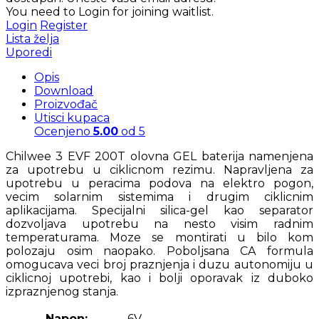
You need to Login for joining waitlist.
Login
Register
Lista želja
Uporedi
Opis
Download
Proizvođač
Utisci kupaca
Ocenjeno
5.00
od 5
Chilwee 3 EVF 200T olovna GEL baterija namenjena
za upotrebu u ciklicnom rezimu. Napravljena za
upotrebu u peracima podova na elektro pogon,
vecim solarnim sistemima i drugim ciklicnim
aplikacijama. Specijalni silica-gel kao separator
dozvoljava upotrebu na nesto visim radnim
temperaturama. Moze se montirati u bilo kom
polozaju osim naopako. Poboljsana CA formula
omogucava veci broj praznjenja i duzu autonomiju u
ciklicnoj upotrebi, kao i bolji oporavak iz duboko
izpraznjenog stanja.
Napon:
6V