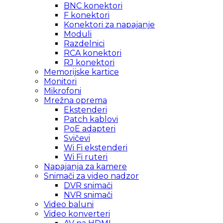
BNC konektori
F konektori
Konektori za napajanje
Moduli
Razdelnici
RCA konektori
RJ konektori
Memorijske kartice
Monitori
Mikrofoni
Mrežna oprema
Ekstenderi
Patch kablovi
PoE adapteri
Svičevi
Wi Fi ekstenderi
Wi Fi ruteri
Napajanja za kamere
Snimači za video nadzor
DVR snimači
NVR snimači
Video baluni
Video konverteri