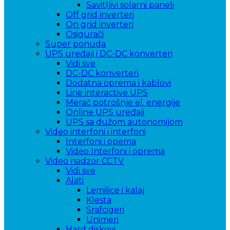
Savitljivi solarni paneli
Off grid inverteri
On grid inverteri
Osigurači
Super ponuda
UPS uređaji i DC-DC konverteri
Vidi sve
DC-DC konverteri
Dodatna oprema i kablovi
Line interactive UPS
Merač potrošnje el. energije
Online UPS uređaji
UPS sa dužom autonomijom
Video interfoni i interfoni
Interfoni i opema
Video Interfoni i oprema
Video nadzor CCTV
Vidi sve
Alati
Lemilice i kalaj
Klesta
Srafcigeri
Unimeri
Hard diskovi