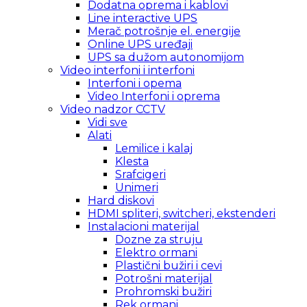
Dodatna oprema i kablovi
Line interactive UPS
Merač potrošnje el. energije
Online UPS uređaji
UPS sa dužom autonomijom
Video interfoni i interfoni
Interfoni i opema
Video Interfoni i oprema
Video nadzor CCTV
Vidi sve
Alati
Lemilice i kalaj
Klesta
Srafcigeri
Unimeri
Hard diskovi
HDMI spliteri, switcheri, ekstenderi
Instalacioni materijal
Dozne za struju
Elektro ormani
Plastični bužiri i cevi
Potrošni materijal
Prohromski bužiri
Rek ormani