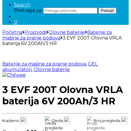
Search
Pretraga za:
Pretraži
0
Početna
Proizvodi
Olovne baterije
Baterije za
mašine za pranje podova
3 EVF 200T Olovna VRLA
baterija 6V 200Ah/3 HR
Baterije za mašine za pranje podova
,
GEL
akumulatori
,
Olovne baterije
3 EVF 200T Olovna VRLA
baterija 6V 200Ah/3 HR
Kupljeno:
Gleda:
Broj pregleda: