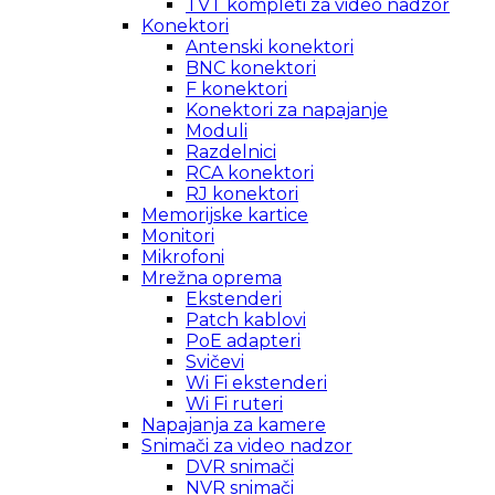
TVT kompleti za video nadzor
Konektori
Antenski konektori
BNC konektori
F konektori
Konektori za napajanje
Moduli
Razdelnici
RCA konektori
RJ konektori
Memorijske kartice
Monitori
Mikrofoni
Mrežna oprema
Ekstenderi
Patch kablovi
PoE adapteri
Svičevi
Wi Fi ekstenderi
Wi Fi ruteri
Napajanja za kamere
Snimači za video nadzor
DVR snimači
NVR snimači