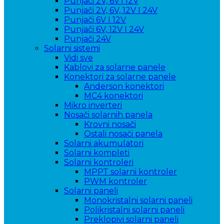
Punjači 2V, 6V i 12V
Punjači 2V, 6V, 12V I 24V
Punjači 6V I 12V
Punjači 6V, 12V I 24V
Punjači 24V
Solarni sistemi
Vidi sve
Kablovi za solarne panele
Konektori za solarne panele
Anderson konektori
MC4 konektori
Mikro inverteri
Nosači solarnih panela
Krovni nosači
Ostali nosači panela
Solarni akumulatori
Solarni kompleti
Solarni kontroleri
MPPT solarni kontroler
PWM kontroler
Solarni paneli
Monokristalni solarni paneli
Polikristalni solarni paneli
Preklopivi solarni paneli