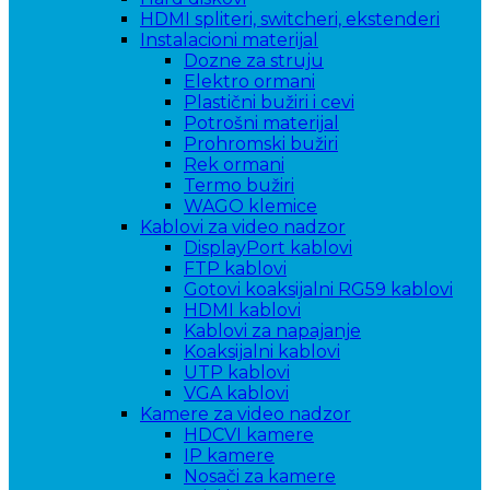
HDMI spliteri, switcheri, ekstenderi
Instalacioni materijal
Dozne za struju
Elektro ormani
Plastični bužiri i cevi
Potrošni materijal
Prohromski bužiri
Rek ormani
Termo bužiri
WAGO klemice
Kablovi za video nadzor
DisplayPort kablovi
FTP kablovi
Gotovi koaksijalni RG59 kablovi
HDMI kablovi
Kablovi za napajanje
Koaksijalni kablovi
UTP kablovi
VGA kablovi
Kamere za video nadzor
HDCVI kamere
IP kamere
Nosači za kamere