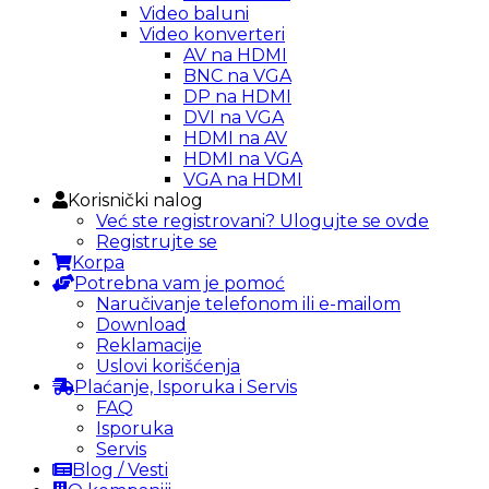
Video baluni
Video konverteri
AV na HDMI
BNC na VGA
DP na HDMI
DVI na VGA
HDMI na AV
HDMI na VGA
VGA na HDMI
Korisnički nalog
Već ste registrovani? Ulogujte se ovde
Registrujte se
Korpa
Potrebna vam je pomoć
Naručivanje telefonom ili e-mailom
Download
Reklamacije
Uslovi korišćenja
Plaćanje, Isporuka i Servis
FAQ
Isporuka
Servis
Blog / Vesti