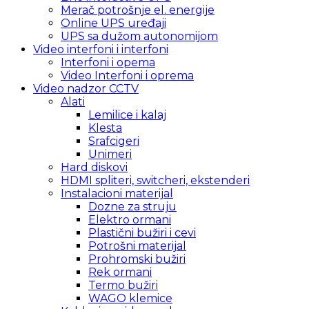
Merač potrošnje el. energije
Online UPS uređaji
UPS sa dužom autonomijom
Video interfoni i interfoni
Interfoni i opema
Video Interfoni i oprema
Video nadzor CCTV
Alati
Lemilice i kalaj
Klesta
Srafcigeri
Unimeri
Hard diskovi
HDMI spliteri, switcheri, ekstenderi
Instalacioni materijal
Dozne za struju
Elektro ormani
Plastični bužiri i cevi
Potrošni materijal
Prohromski bužiri
Rek ormani
Termo bužiri
WAGO klemice