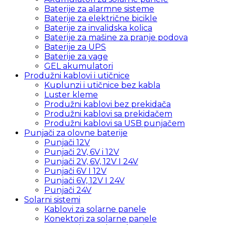
Baterije za alarmne sisteme
Baterije za električne bicikle
Baterije za invalidska kolica
Baterije za mašine za pranje podova
Baterije za UPS
Baterije za vage
GEL akumulatori
Produžni kablovi i utičnice
Kuplunzi i utičnice bez kabla
Luster kleme
Produžni kablovi bez prekidača
Produžni kablovi sa prekidačem
Produžni kablovi sa USB punjačem
Punjači za olovne baterije
Punjači 12V
Punjači 2V, 6V i 12V
Punjači 2V, 6V, 12V I 24V
Punjači 6V I 12V
Punjači 6V, 12V I 24V
Punjači 24V
Solarni sistemi
Kablovi za solarne panele
Konektori za solarne panele