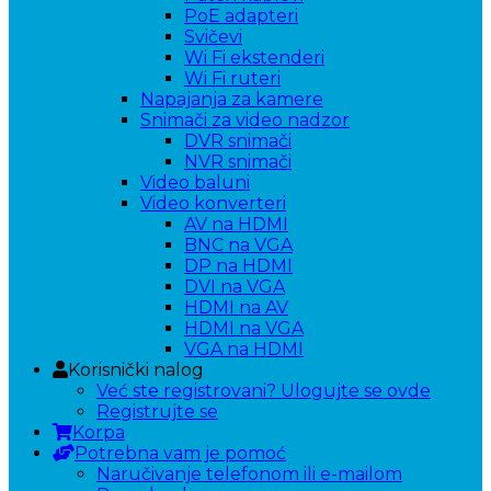
PoE adapteri
Svičevi
Wi Fi ekstenderi
Wi Fi ruteri
Napajanja za kamere
Snimači za video nadzor
DVR snimači
NVR snimači
Video baluni
Video konverteri
AV na HDMI
BNC na VGA
DP na HDMI
DVI na VGA
HDMI na AV
HDMI na VGA
VGA na HDMI
Korisnički nalog
Već ste registrovani? Ulogujte se ovde
Registrujte se
Korpa
Potrebna vam je pomoć
Naručivanje telefonom ili e-mailom