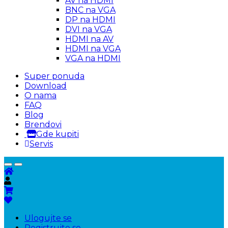
AV na HDMI
BNC na VGA
DP na HDMI
DVI na VGA
HDMI na AV
HDMI na VGA
VGA na HDMI
Super ponuda
Download
O nama
FAQ
Blog
Brendovi
Gde kupiti
Servis
Ulogujte se
Registrujte se