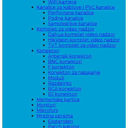
WiFi kamere
Kanalice za kablove | PVC kanalice
Perforirane kanalice
Podne kanalice
Samolepljive kanalice
Kompleti za video nadzor
Dahua komplet video nadzor
HikVision komplet video nadzor
TVT kompleti za video nadzor
Konektori
Antenski konektori
BNC konektori
F konektori
Konektori za napajanje
Moduli
Razdelnici
RCA konektori
RJ konektori
Memorijske kartice
Monitori
Mikrofoni
Mrežna oprema
Ekstenderi
Patch kablovi