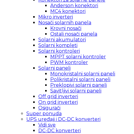
Anderson konektori
MC4 konektori
Mikro inverteri
Nosači solarnih panela
Krovni nosači
Ostali nosači panela
Solarni akumulatori
Solarni kompleti
Solarni kontroleri
MPPT solarni kontroler
PWM kontroler
Solarni paneli
Monokristalni solarni paneli
Polikristalni solarni paneli
Preklopivi solarni paneli
Savitljivi solarni paneli
Off grid inverteri
On grid inverteri
Osigurači
Super ponuda
UPS uređaji i DC-DC konverteri
Vidi sve
DC-DC konverteri