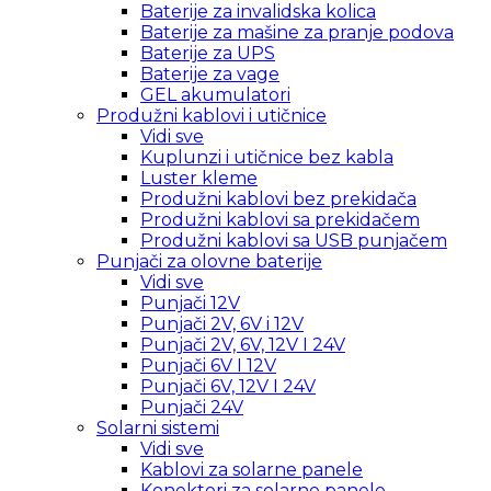
Baterije za invalidska kolica
Baterije za mašine za pranje podova
Baterije za UPS
Baterije za vage
GEL akumulatori
Produžni kablovi i utičnice
Vidi sve
Kuplunzi i utičnice bez kabla
Luster kleme
Produžni kablovi bez prekidača
Produžni kablovi sa prekidačem
Produžni kablovi sa USB punjačem
Punjači za olovne baterije
Vidi sve
Punjači 12V
Punjači 2V, 6V i 12V
Punjači 2V, 6V, 12V I 24V
Punjači 6V I 12V
Punjači 6V, 12V I 24V
Punjači 24V
Solarni sistemi
Vidi sve
Kablovi za solarne panele
Konektori za solarne panele