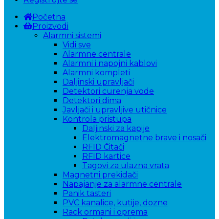
Početna
Proizvodi
Alarmni sistemi
Vidi sve
Alarmne centrale
Alarmni i napojni kablovi
Alarmni kompleti
Daljinski upravljači
Detektori curenja vode
Detektori dima
Javljači i upravljive utičnice
Kontrola pristupa
Daljinski za kapije
Elektromagnetne brave i nosači
RFID Čitači
RFID kartice
Tagovi za ulazna vrata
Magnetni prekidači
Napajanje za alarmne centrale
Panik tasteri
PVC kanalice, kutije, dozne
Rack ormani i oprema