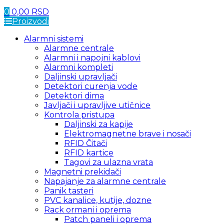
0
0,00
RSD
Proizvodi
Alarmni sistemi
Alarmne centrale
Alarmni i napojni kablovi
Alarmni kompleti
Daljinski upravljači
Detektori curenja vode
Detektori dima
Javljači i upravljive utičnice
Kontrola pristupa
Daljinski za kapije
Elektromagnetne brave i nosači
RFID Čitači
RFID kartice
Tagovi za ulazna vrata
Magnetni prekidači
Napajanje za alarmne centrale
Panik tasteri
PVC kanalice, kutije, dozne
Rack ormani i oprema
Patch paneli i oprema