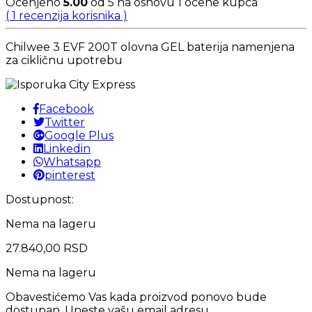
Ocenjeno
5.00
od 5 na osnovu
1
ocene kupca
(
1
recenzija korisnika )
Chilwee 3 EVF 200T olovna GEL baterija namenjena
za cikličnu upotrebu
Facebook
Twitter
Google Plus
Linkedin
Whatsapp
pinterest
Dostupnost:
Nema na lageru
27.840,00
RSD
Nema na lageru
Obavestićemo Vas kada proizvod ponovo bude
dostupan. Uneste vašu email adresu.