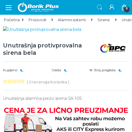
Skip to navigation
Skip to content
0
Početna
Proizvodi
Alarmni sistemi
Sirene
Unutr
Unutrašnja protivprovalna
sirena bela
Kupljeno:
Gleda:
Broj pregleda:
(
0
recenzija korisnika )
Unutrašnja alarmna piezo sirena SA-105