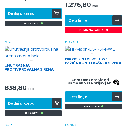
1.276,80
RSD
Dodaj u korpu
Detaljnije
NA LAGERU
NEMA NA LAGERU
BPC
HikVision
HIKVISION DS-PS1-I-WE
BEŽIČNA UNUTRAŠNJA SIRENA
UNUTRAŠNJA
PROTIVPROVALNA SIRENA
CRVENO BELA
CENU mozete videti
samo ako ste prijavljeni
838,80
RSD
Detaljnije
Dodaj u korpu
NA LAGERU
NA LAGERU
AJAX
Dahua