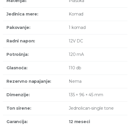
Materijal:
Plastika
Jedinica mere:
Komad
Pakovanje:
1 komad
Radni napon:
12V DC
Potrošnja:
120 mA
Glasnoća:
110 db
Rezervno napajanje:
Nema
Dimenzije:
135 × 96 × 45 mm
Ton sirene:
Jednolican-single tone
Garancija:
12 meseci