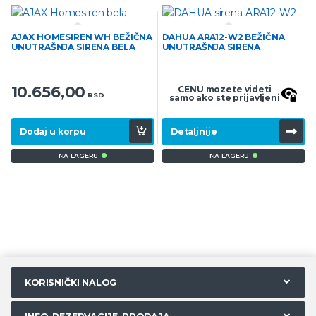
AJAX HOMESIREN WH BEŽIČNA
DAHUA ARA12-W2 BEŽIČNA
UNUTRAŠNJA SIRENA BELA
UNUTRAŠNJA SIRENA
10.656,00
CENU mozete videti
RSD
samo ako ste prijavljeni
Dodaj u korpu
Detaljnije
NA LAGERU
NA LAGERU
KORISNIČKI NALOG