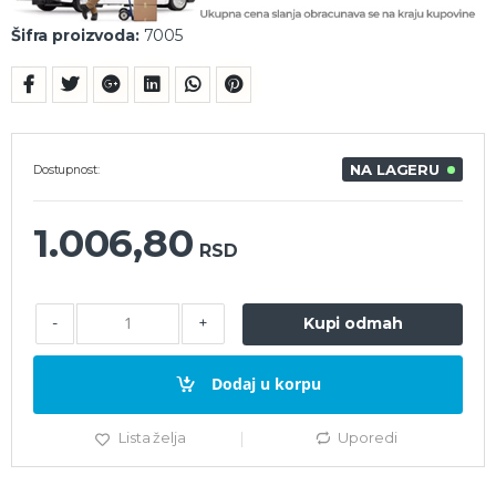
Šifra proizvoda:
7005
NA LAGERU
Dostupnost:
1.006,80
RSD
-
+
Kupi odmah
Dodaj u korpu
Lista želja
Uporedi