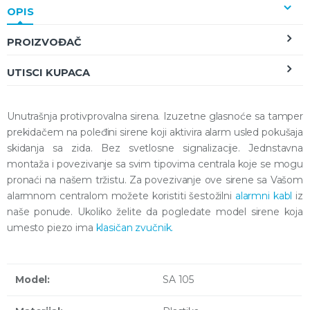
OPIS
PROIZVOĐAČ
UTISCI KUPACA
Unutrašnja protivprovalna sirena. Izuzetne glasnoće sa tamper
prekidačem na poleđini sirene koji aktivira alarm usled pokušaja
skidanja sa zida. Bez svetlosne signalizacije. Jednstavna
montaža i povezivanje sa svim tipovima centrala koje se mogu
pronaći na našem tržistu. Za povezivanje ove sirene sa Vašom
alarmnom centralom možete koristiti šestožilni
alarmni kabl
iz
naše ponude. Ukoliko želite da pogledate model sirene koja
umesto piezo ima
klasičan zvučnik.
Model:
SA 105