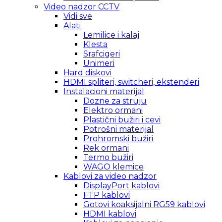
Video nadzor CCTV
Vidi sve
Alati
Lemilice i kalaj
Klesta
Srafcigeri
Unimeri
Hard diskovi
HDMI spliteri, switcheri, ekstenderi
Instalacioni materijal
Dozne za struju
Elektro ormani
Plastični bužiri i cevi
Potrošni materijal
Prohromski bužiri
Rek ormani
Termo bužiri
WAGO klemice
Kablovi za video nadzor
DisplayPort kablovi
FTP kablovi
Gotovi koaksijalni RG59 kablovi
HDMI kablovi