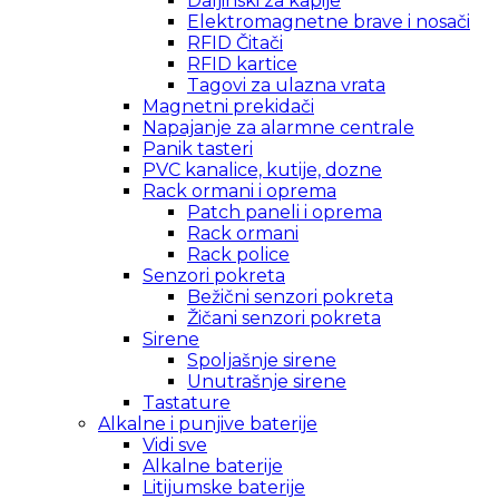
Daljinski za kapije
Elektromagnetne brave i nosači
RFID Čitači
RFID kartice
Tagovi za ulazna vrata
Magnetni prekidači
Napajanje za alarmne centrale
Panik tasteri
PVC kanalice, kutije, dozne
Rack ormani i oprema
Patch paneli i oprema
Rack ormani
Rack police
Senzori pokreta
Bežični senzori pokreta
Žičani senzori pokreta
Sirene
Spoljašnje sirene
Unutrašnje sirene
Tastature
Alkalne i punjive baterije
Vidi sve
Alkalne baterije
Litijumske baterije