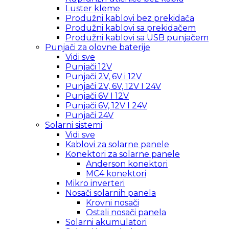
Luster kleme
Produžni kablovi bez prekidača
Produžni kablovi sa prekidačem
Produžni kablovi sa USB punjačem
Punjači za olovne baterije
Vidi sve
Punjači 12V
Punjači 2V, 6V i 12V
Punjači 2V, 6V, 12V I 24V
Punjači 6V I 12V
Punjači 6V, 12V I 24V
Punjači 24V
Solarni sistemi
Vidi sve
Kablovi za solarne panele
Konektori za solarne panele
Anderson konektori
MC4 konektori
Mikro inverteri
Nosači solarnih panela
Krovni nosači
Ostali nosači panela
Solarni akumulatori