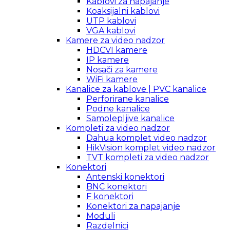
Kablovi za napajanje
Koaksijalni kablovi
UTP kablovi
VGA kablovi
Kamere za video nadzor
HDCVI kamere
IP kamere
Nosači za kamere
WiFi kamere
Kanalice za kablove | PVC kanalice
Perforirane kanalice
Podne kanalice
Samolepljive kanalice
Kompleti za video nadzor
Dahua komplet video nadzor
HikVision komplet video nadzor
TVT kompleti za video nadzor
Konektori
Antenski konektori
BNC konektori
F konektori
Konektori za napajanje
Moduli
Razdelnici