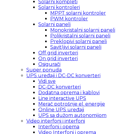
Solarni kompleti
Solarni kontroleri
MPPT solarni kontroler
PWM kontroler
Solarni paneli
Monokristalni solarni paneli
Polikristalni solarni paneli
Preklopivi solarni paneli
Savitljivi solarni paneli
Off grid inverteri
On grid inverteri
Osigurači
Super ponuda
UPS uređaji i DC-DC konverteri
Vidi sve
DC-DC konverteri
Dodatna oprema i kablovi
Line interactive UPS
Merač potrošnje el. energije
Online UPS uređaji
UPS sa dužom autonomijom
Video interfoni i interfoni
Interfoni i opema
Video Interfoni i oprema