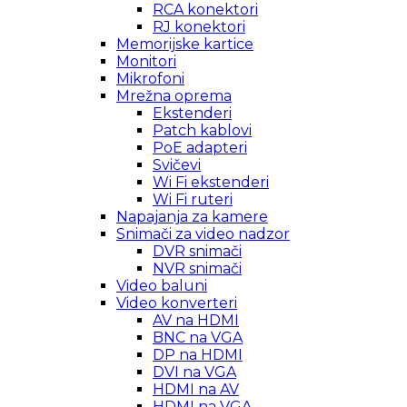
RCA konektori
RJ konektori
Memorijske kartice
Monitori
Mikrofoni
Mrežna oprema
Ekstenderi
Patch kablovi
PoE adapteri
Svičevi
Wi Fi ekstenderi
Wi Fi ruteri
Napajanja za kamere
Snimači za video nadzor
DVR snimači
NVR snimači
Video baluni
Video konverteri
AV na HDMI
BNC na VGA
DP na HDMI
DVI na VGA
HDMI na AV
HDMI na VGA