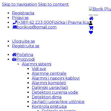
Skip to navigation
Skip to content
Registracija
Prijavi se
(+381) 62 223 000
Fizička i Pravna lica
borikvp@gmail.com
Ulogujte se
Registrujte se
Početna
Proizvodi
Alarmni sistemi
Vidi sve
Alarmne centrale
Alarmni i napojni kablovi
Alarmni kompleti
Daljinski upravljači
Detektori curenja vode
Detektori dima
Javljači i upravljive utičnice
Kontrola pristupa