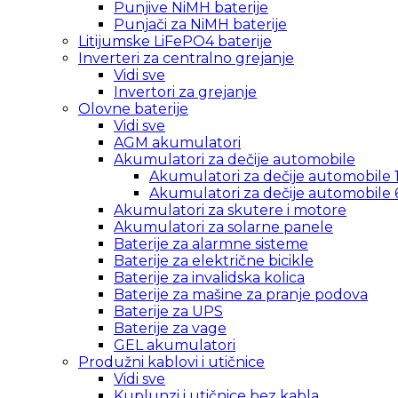
Punjive NiMH baterije
Punjači za NiMH baterije
Litijumske LiFePO4 baterije
Inverteri za centralno grejanje
Vidi sve
Invertori za grejanje
Olovne baterije
Vidi sve
AGM akumulatori
Akumulatori za dečije automobile
Akumulatori za dečije automobile 
Akumulatori za dečije automobile 
Akumulatori za skutere i motore
Akumulatori za solarne panele
Baterije za alarmne sisteme
Baterije za električne bicikle
Baterije za invalidska kolica
Baterije za mašine za pranje podova
Baterije za UPS
Baterije za vage
GEL akumulatori
Produžni kablovi i utičnice
Vidi sve
Kuplunzi i utičnice bez kabla