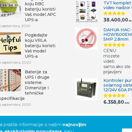
TVT komplet 
koju RBC
video nadzor 
bateriju koristi
Vaš model APC
UPS-a
38.400,00
Ocenjeno
RS
5.00
od 5
5 septembra, 2020
DAHUA HAC-
HDW1500EM
Pogledajte
5MP 2.8mm
koju VRLA
bateriju koristi
CENU
Vaš model
Ocenjeno
5.00
od 5
mozete
UPS-a
videti
4 septembra, 2020
samo ako ste
Baterije za
prijavljeni
UPS i druge
Kontroler pu
sisteme.
solarnog sis
Dimenzije i
12/24V 60A 
tehničke
specifikacije
6.358,80
Ocenjeno
RSD
4 septembra, 2020
5.00
od 5
 pratite informacije o našim
najnovijim
a
,
ekskluzivnim ponudama
, kao i