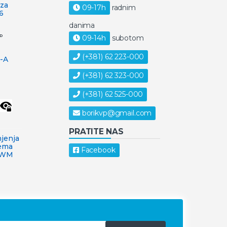
za
09-17h
radnim
6
danima
D
09-14h
subotom
(+381) 62 223-000
-A
(+381) 62 323-000
(+381) 62 525-000
borikvp@gmail.com
PRATITE NAS
njenja
tema
Facebook
PWM