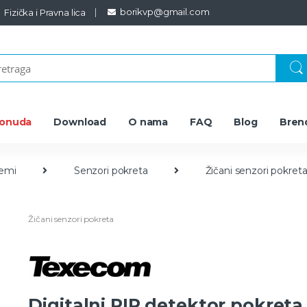
borikvp@gmail.com
Fizička i Pravna lica
ponuda
Download
O nama
FAQ
Blog
Bren
temi
Senzori pokreta
Žičani senzori pokret
Žičani senzori pokreta
Digitalni PIR detektor pokreta