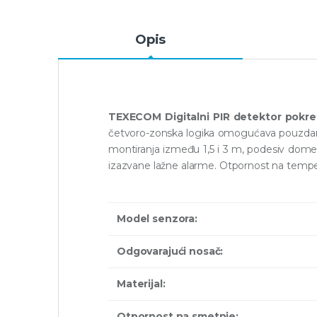
Opis
TEXECOM Digitalni PIR detektor pokre
četvoro-zonska logika omogućava pouzdaniju
montiranja između 1,5 i 3 m, podesiv domet 
izazvane lažne alarme. Otpornost na tempe
Model senzora:
Odgovarajući nosač:
Materijal:
Otpornost na smetnje: