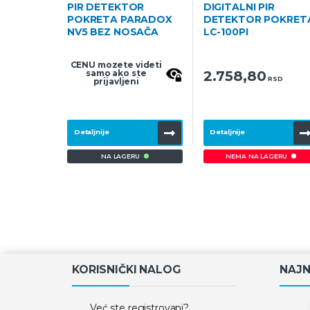
PIR DETEKTOR
DIGITALNI PIR
POKRETA PARADOX
DETEKTOR POKRET
NV5 BEZ NOSAČA
LC-100PI
CENU mozete videti
samo ako ste
2.758,80
RSD
prijavljeni
Detaljnije
Detaljnije
NA LAGERU
NEMA NA LAGERU
KORISNIČKI NALOG
NAJN
Već ste registrovani?