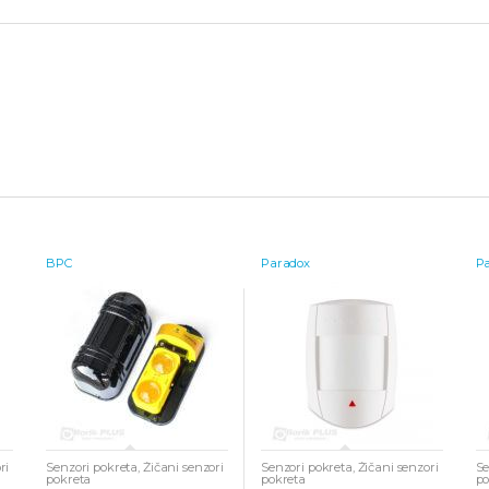
BPC
Paradox
P
ri
Senzori pokreta
,
Žičani senzori
Senzori pokreta
,
Žičani senzori
Se
pokreta
pokreta
po