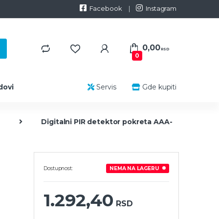
Facebook
Instagram
0,00
RSD
0
dovi
Servis
Gde kupiti
a
Digitalni PIR detektor pokreta AAA-
Dostupnost:
NEMA NA LAGERU
1.292,40
RSD