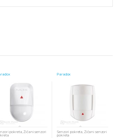
aradox
Paradox
nzori pokreta
,
Žičani senzori
Senzori pokreta
,
Žičani senzori
kreta
pokreta