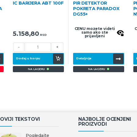
IC BARIJERA ABT 100F
PIR DETEKTOR
P
A
POKRETA PARADOX
P
DG55+
N
CENU mozete videti
C
5.158,80
samo ako ste
RSD
prijavljeni
-
+
Dodaj u korpu
Detaljnije
NA LAGERU
NA LAGERU
OVIJI TEKSTOVI
NAJBOLJE OCENJENI
PROIZVODI
Pogledajte