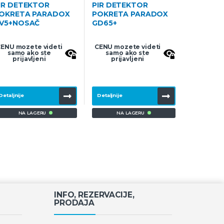
IR DETEKTOR
PIR DETEKTOR
OKRETA PARADOX
POKRETA PARADOX
V5+NOSAČ
GD65+
ENU mozete videti
CENU mozete videti
samo ako ste
samo ako ste
prijavljeni
prijavljeni
Detaljnije
Detaljnije
NA LAGERU
NA LAGERU
INFO, REZERVACIJE,
PRODAJA