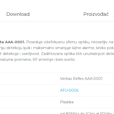
Download
Proizvođač
ta AAA-0001.
Poseduje višefokusnu sfernu optiku, neosetljiv na 
 detekciju ljudi i maksimalno smanjuje lažne alarme, široko pokriv
detekcije i osetljivost. Zadihtovana optika štiti unutrašnjost det
raturne promene, RF smetnje i belo svetlo.
Veritas Reflex AAA-0001
AFU-0006
Plastika
od 80MHz do 1GHz at 50V/m