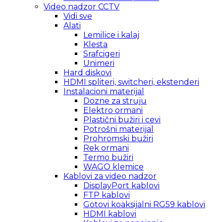
Video nadzor CCTV
Vidi sve
Alati
Lemilice i kalaj
Klesta
Srafcigeri
Unimeri
Hard diskovi
HDMI spliteri, switcheri, ekstenderi
Instalacioni materijal
Dozne za struju
Elektro ormani
Plastični bužiri i cevi
Potrošni materijal
Prohromski bužiri
Rek ormani
Termo bužiri
WAGO klemice
Kablovi za video nadzor
DisplayPort kablovi
FTP kablovi
Gotovi koaksijalni RG59 kablovi
HDMI kablovi