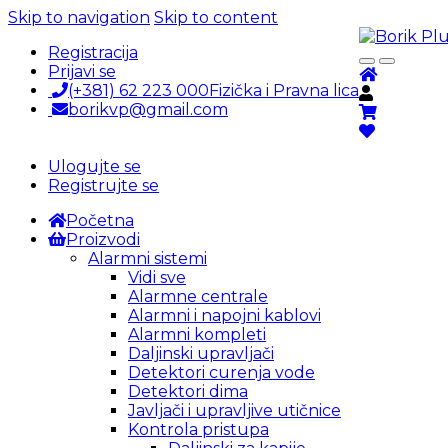
Skip to navigation
Skip to content
Registracija
Prijavi se
(+381) 62 223 000
Fizička i Pravna lica
borikvp@gmail.com
Ulogujte se
Registrujte se
Početna
Proizvodi
Alarmni sistemi
Vidi sve
Alarmne centrale
Alarmni i napojni kablovi
Alarmni kompleti
Daljinski upravljači
Detektori curenja vode
Detektori dima
Javljači i upravljive utičnice
Kontrola pristupa