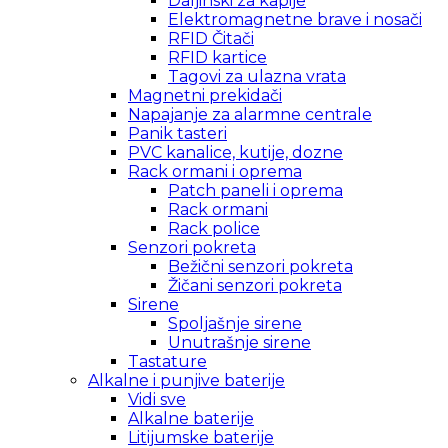
Daljinski za kapije
Elektromagnetne brave i nosači
RFID Čitači
RFID kartice
Tagovi za ulazna vrata
Magnetni prekidači
Napajanje za alarmne centrale
Panik tasteri
PVC kanalice, kutije, dozne
Rack ormani i oprema
Patch paneli i oprema
Rack ormani
Rack police
Senzori pokreta
Bežični senzori pokreta
Žičani senzori pokreta
Sirene
Spoljašnje sirene
Unutrašnje sirene
Tastature
Alkalne i punjive baterije
Vidi sve
Alkalne baterije
Litijumske baterije