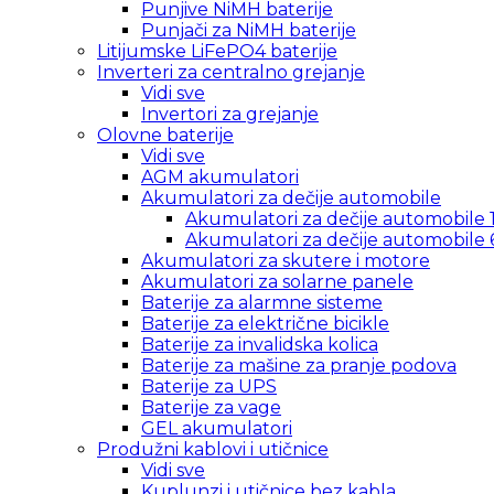
Punjive NiMH baterije
Punjači za NiMH baterije
Litijumske LiFePO4 baterije
Inverteri za centralno grejanje
Vidi sve
Invertori za grejanje
Olovne baterije
Vidi sve
AGM akumulatori
Akumulatori za dečije automobile
Akumulatori za dečije automobile 
Akumulatori za dečije automobile 
Akumulatori za skutere i motore
Akumulatori za solarne panele
Baterije za alarmne sisteme
Baterije za električne bicikle
Baterije za invalidska kolica
Baterije za mašine za pranje podova
Baterije za UPS
Baterije za vage
GEL akumulatori
Produžni kablovi i utičnice
Vidi sve
Kuplunzi i utičnice bez kabla