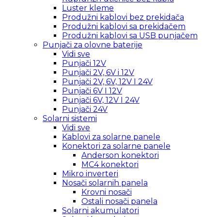
Luster kleme
Produžni kablovi bez prekidača
Produžni kablovi sa prekidačem
Produžni kablovi sa USB punjačem
Punjači za olovne baterije
Vidi sve
Punjači 12V
Punjači 2V, 6V i 12V
Punjači 2V, 6V, 12V I 24V
Punjači 6V I 12V
Punjači 6V, 12V I 24V
Punjači 24V
Solarni sistemi
Vidi sve
Kablovi za solarne panele
Konektori za solarne panele
Anderson konektori
MC4 konektori
Mikro inverteri
Nosači solarnih panela
Krovni nosači
Ostali nosači panela
Solarni akumulatori