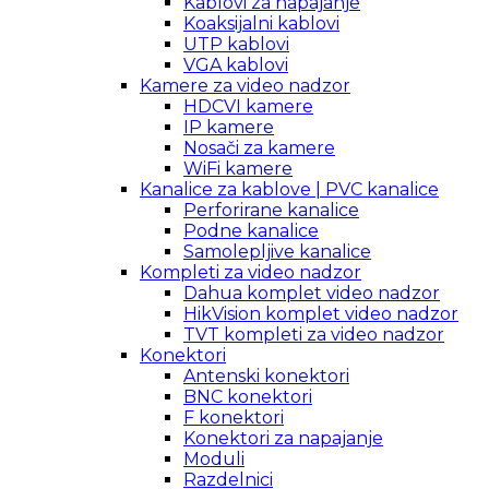
Kablovi za napajanje
Koaksijalni kablovi
UTP kablovi
VGA kablovi
Kamere za video nadzor
HDCVI kamere
IP kamere
Nosači za kamere
WiFi kamere
Kanalice za kablove | PVC kanalice
Perforirane kanalice
Podne kanalice
Samolepljive kanalice
Kompleti za video nadzor
Dahua komplet video nadzor
HikVision komplet video nadzor
TVT kompleti za video nadzor
Konektori
Antenski konektori
BNC konektori
F konektori
Konektori za napajanje
Moduli
Razdelnici