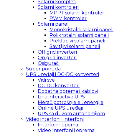
Solarni kompleti
Solarni kontroleri
MPPT solarni kontroler
PWM kontroler
Solarni paneli
Monokristalni solarni paneli
Polikristalni solarni paneli
Preklopivi solarni paneli
Savitljivi solarni paneli
Off grid inverteri
On grid inverteri
Osigurači
Super ponuda
UPS uređaji i DC-DC konverteri
Vidi sve
DC-DC konverteri
Dodatna oprema i kablovi
Line interactive UPS
Merač potrošnje el. energije
Online UPS uređaji
UPS sa dužom autonomijom
Video interfoni i interfoni
Interfoni i opema
Video Interfoni i oprema