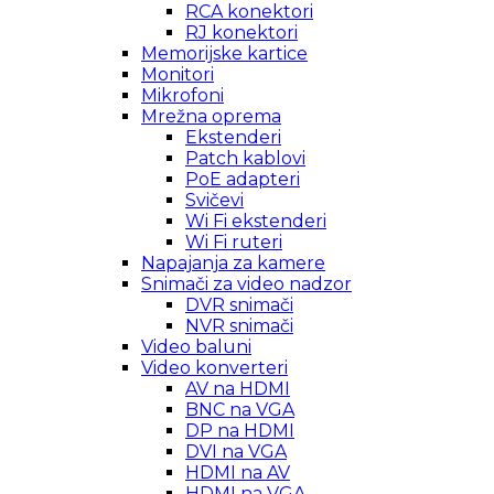
RCA konektori
RJ konektori
Memorijske kartice
Monitori
Mikrofoni
Mrežna oprema
Ekstenderi
Patch kablovi
PoE adapteri
Svičevi
Wi Fi ekstenderi
Wi Fi ruteri
Napajanja za kamere
Snimači za video nadzor
DVR snimači
NVR snimači
Video baluni
Video konverteri
AV na HDMI
BNC na VGA
DP na HDMI
DVI na VGA
HDMI na AV
HDMI na VGA