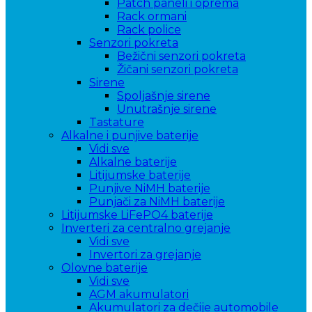
Patch paneli i oprema
Rack ormani
Rack police
Senzori pokreta
Bežični senzori pokreta
Žičani senzori pokreta
Sirene
Spoljašnje sirene
Unutrašnje sirene
Tastature
Alkalne i punjive baterije
Vidi sve
Alkalne baterije
Litijumske baterije
Punjive NiMH baterije
Punjači za NiMH baterije
Litijumske LiFePO4 baterije
Inverteri za centralno grejanje
Vidi sve
Invertori za grejanje
Olovne baterije
Vidi sve
AGM akumulatori
Akumulatori za dečije automobile