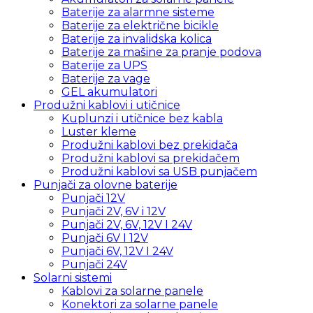
Baterije za alarmne sisteme
Baterije za električne bicikle
Baterije za invalidska kolica
Baterije za mašine za pranje podova
Baterije za UPS
Baterije za vage
GEL akumulatori
Produžni kablovi i utičnice
Kuplunzi i utičnice bez kabla
Luster kleme
Produžni kablovi bez prekidača
Produžni kablovi sa prekidačem
Produžni kablovi sa USB punjačem
Punjači za olovne baterije
Punjači 12V
Punjači 2V, 6V i 12V
Punjači 2V, 6V, 12V I 24V
Punjači 6V I 12V
Punjači 6V, 12V I 24V
Punjači 24V
Solarni sistemi
Kablovi za solarne panele
Konektori za solarne panele