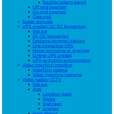
Savitljivi solarni paneli
Off grid inverteri
On grid inverteri
Osigurači
Super ponuda
UPS uređaji i DC-DC konverteri
Vidi sve
DC-DC konverteri
Dodatna oprema i kablovi
Line interactive UPS
Merač potrošnje el. energije
Online UPS uređaji
UPS sa dužom autonomijom
Video interfoni i interfoni
Interfoni i opema
Video Interfoni i oprema
Video nadzor CCTV
Vidi sve
Alati
Lemilice i kalaj
Klesta
Srafcigeri
Unimeri
Hard diskovi