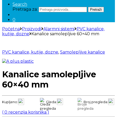
Search
Pretraga za:
Pretraži
0
Početna
Proizvodi
Alarmni sistemi
PVC kanalice,
kutije, dozne
Kanalice samolepljive 60×40 mm
PVC kanalice, kutije, dozne
,
Samolepljive kanalice
Kanalice samolepljive
60×40 mm
Kupljeno:
Gleda:
Broj pregleda:
(
0
recenzija korisnika )