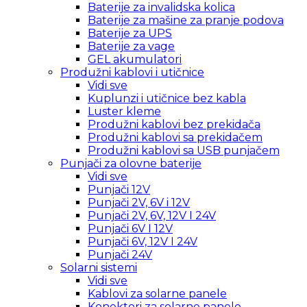
Baterije za invalidska kolica
Baterije za mašine za pranje podova
Baterije za UPS
Baterije za vage
GEL akumulatori
Produžni kablovi i utičnice
Vidi sve
Kuplunzi i utičnice bez kabla
Luster kleme
Produžni kablovi bez prekidača
Produžni kablovi sa prekidačem
Produžni kablovi sa USB punjačem
Punjači za olovne baterije
Vidi sve
Punjači 12V
Punjači 2V, 6V i 12V
Punjači 2V, 6V, 12V I 24V
Punjači 6V I 12V
Punjači 6V, 12V I 24V
Punjači 24V
Solarni sistemi
Vidi sve
Kablovi za solarne panele
Konektori za solarne panele