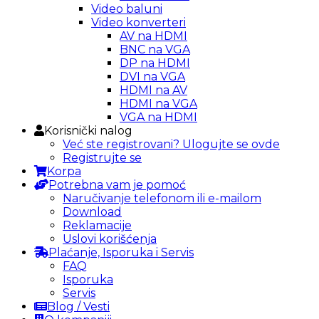
Video baluni
Video konverteri
AV na HDMI
BNC na VGA
DP na HDMI
DVI na VGA
HDMI na AV
HDMI na VGA
VGA na HDMI
Korisnički nalog
Već ste registrovani? Ulogujte se ovde
Registrujte se
Korpa
Potrebna vam je pomoć
Naručivanje telefonom ili e-mailom
Download
Reklamacije
Uslovi korišćenja
Plaćanje, Isporuka i Servis
FAQ
Isporuka
Servis
Blog / Vesti