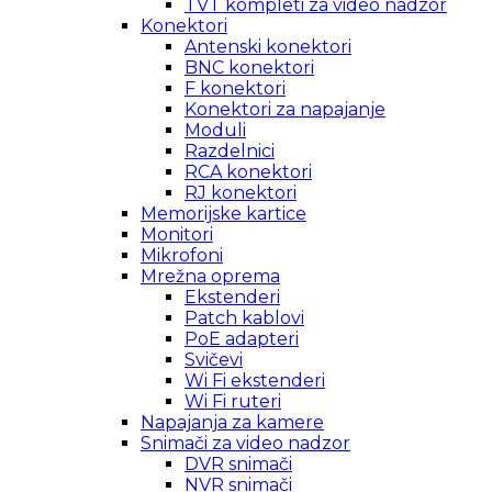
TVT kompleti za video nadzor
Konektori
Antenski konektori
BNC konektori
F konektori
Konektori za napajanje
Moduli
Razdelnici
RCA konektori
RJ konektori
Memorijske kartice
Monitori
Mikrofoni
Mrežna oprema
Ekstenderi
Patch kablovi
PoE adapteri
Svičevi
Wi Fi ekstenderi
Wi Fi ruteri
Napajanja za kamere
Snimači za video nadzor
DVR snimači
NVR snimači