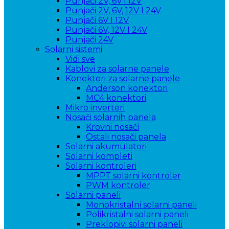
Punjači 2V, 6V i 12V
Punjači 2V, 6V, 12V I 24V
Punjači 6V I 12V
Punjači 6V, 12V I 24V
Punjači 24V
Solarni sistemi
Vidi sve
Kablovi za solarne panele
Konektori za solarne panele
Anderson konektori
MC4 konektori
Mikro inverteri
Nosači solarnih panela
Krovni nosači
Ostali nosači panela
Solarni akumulatori
Solarni kompleti
Solarni kontroleri
MPPT solarni kontroler
PWM kontroler
Solarni paneli
Monokristalni solarni paneli
Polikristalni solarni paneli
Preklopivi solarni paneli