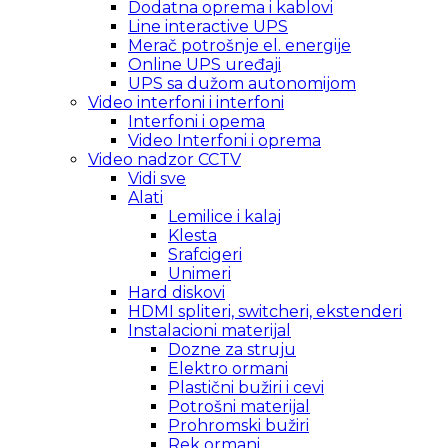
Dodatna oprema i kablovi
Line interactive UPS
Merač potrošnje el. energije
Online UPS uređaji
UPS sa dužom autonomijom
Video interfoni i interfoni
Interfoni i opema
Video Interfoni i oprema
Video nadzor CCTV
Vidi sve
Alati
Lemilice i kalaj
Klesta
Srafcigeri
Unimeri
Hard diskovi
HDMI spliteri, switcheri, ekstenderi
Instalacioni materijal
Dozne za struju
Elektro ormani
Plastični bužiri i cevi
Potrošni materijal
Prohromski bužiri
Rek ormani