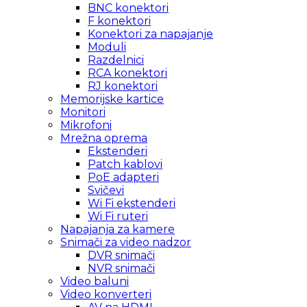
BNC konektori
F konektori
Konektori za napajanje
Moduli
Razdelnici
RCA konektori
RJ konektori
Memorijske kartice
Monitori
Mikrofoni
Mrežna oprema
Ekstenderi
Patch kablovi
PoE adapteri
Svičevi
Wi Fi ekstenderi
Wi Fi ruteri
Napajanja za kamere
Snimači za video nadzor
DVR snimači
NVR snimači
Video baluni
Video konverteri