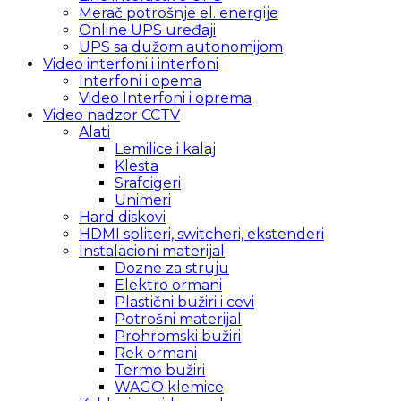
Merač potrošnje el. energije
Online UPS uređaji
UPS sa dužom autonomijom
Video interfoni i interfoni
Interfoni i opema
Video Interfoni i oprema
Video nadzor CCTV
Alati
Lemilice i kalaj
Klesta
Srafcigeri
Unimeri
Hard diskovi
HDMI spliteri, switcheri, ekstenderi
Instalacioni materijal
Dozne za struju
Elektro ormani
Plastični bužiri i cevi
Potrošni materijal
Prohromski bužiri
Rek ormani
Termo bužiri
WAGO klemice