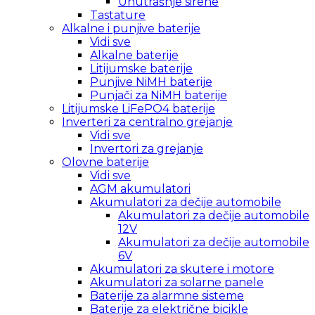
Unutrašnje sirene
Tastature
Alkalne i punjive baterije
Vidi sve
Alkalne baterije
Litijumske baterije
Punjive NiMH baterije
Punjači za NiMH baterije
Litijumske LiFePO4 baterije
Inverteri za centralno grejanje
Vidi sve
Invertori za grejanje
Olovne baterije
Vidi sve
AGM akumulatori
Akumulatori za dečije automobile
Akumulatori za dečije automobile
12V
Akumulatori za dečije automobile
6V
Akumulatori za skutere i motore
Akumulatori za solarne panele
Baterije za alarmne sisteme
Baterije za električne bicikle