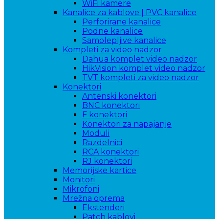
WiFi kamere
Kanalice za kablove | PVC kanalice
Perforirane kanalice
Podne kanalice
Samolepljive kanalice
Kompleti za video nadzor
Dahua komplet video nadzor
HikVision komplet video nadzor
TVT kompleti za video nadzor
Konektori
Antenski konektori
BNC konektori
F konektori
Konektori za napajanje
Moduli
Razdelnici
RCA konektori
RJ konektori
Memorijske kartice
Monitori
Mikrofoni
Mrežna oprema
Ekstenderi
Patch kablovi