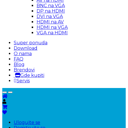
AV na HDMI
BNC na VGA
DP na HDMI
DVI na VGA
HDMI na AV
HDMI na VGA
VGA na HDMI
Super ponuda
Download
O nama
FAQ
Blog
Brendovi
Gde kupiti
Servis
Ulogujte se
Registrujte se