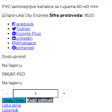
PVC samolepljive kanalice sa rupama 60×40 mm
Šifra proizvoda:
9520
Facebook
Twitter
Google Plus
Linkedin
Whatsapp
pinterest
Dostupnost:
Na lageru
586,80
RSD
Na lageru
-
+
Kupi odmah
Dodaj u korpu
Lista želja
Uporedi