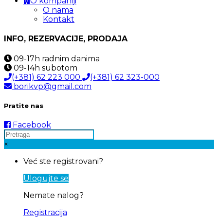
O kompaniji
O nama
Kontakt
INFO, REZERVACIJE, PRODAJA
09-17h
radnim danima
09-14h
subotom
(+381) 62 223 000
(+381) 62 323-000
borikvp@gmail.com
Pratite nas
Facebook
×
Već ste registrovani?
Ulogujte se
Nemate nalog?
Registracija