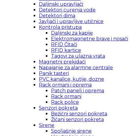
Daljinski upravljači
Detektori curenja vode
Detektori dima
Javljači i upravljive utičnice
Kontrola pristupa
Daljinski za kapije
Elektromagnetne brave i nosači
RFID Čitači
RFID kartice
Tagovi za ulazna vrata
Magnetni prekidači
Napajanje za alarmne centrale
Panik tasteri
PVC kanalice, kutije, dozne
Rack ormani i oprema
Patch paneli i oprema
Rack ormani
Rack police
Senzori pokreta
Bežični senzori pokreta
Žičani senzori pokreta
Sirene
Spoljašnje sirene