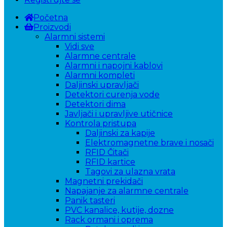
Početna
Proizvodi
Alarmni sistemi
Vidi sve
Alarmne centrale
Alarmni i napojni kablovi
Alarmni kompleti
Daljinski upravljači
Detektori curenja vode
Detektori dima
Javljači i upravljive utičnice
Kontrola pristupa
Daljinski za kapije
Elektromagnetne brave i nosači
RFID Čitači
RFID kartice
Tagovi za ulazna vrata
Magnetni prekidači
Napajanje za alarmne centrale
Panik tasteri
PVC kanalice, kutije, dozne
Rack ormani i oprema