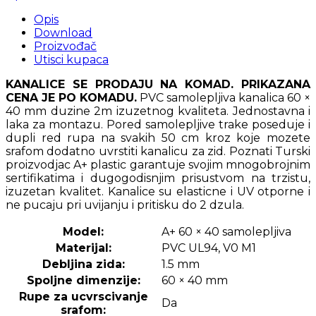
Opis
Download
Proizvođač
Utisci kupaca
KANALICE SE PRODAJU NA KOMAD. PRIKAZANA
CENA JE PO KOMADU.
PVC samolepljiva kanalica 60 ×
40 mm duzine 2m izuzetnog kvaliteta. Jednostavna i
laka za montazu. Pored samolepljive trake poseduje i
dupli red rupa na svakih 50 cm kroz koje mozete
srafom dodatno uvrstiti kanalicu za zid. Poznati Turski
proizvodjac A+ plastic garantuje svojim mnogobrojnim
sertifikatima i dugogodisnjim prisustvom na trzistu,
izuzetan kvalitet. Kanalice su elasticne i UV otporne i
ne pucaju pri uvijanju i pritisku do 2 dzula.
Model:
A+ 60 × 40 samolepljiva
Materijal:
PVC UL94, V0 M1
Debljina zida:
1.5 mm
Spoljne dimenzije:
60 × 40 mm
Rupe za ucvrscivanje
Da
srafom: