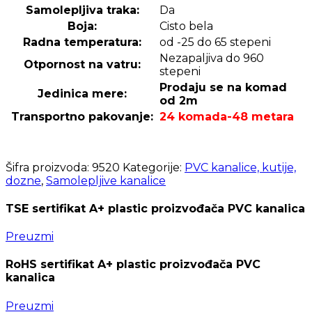
Samolepljiva traka:
Da
Boja:
Cisto bela
Radna temperatura:
od -25 do 65 stepeni
Nezapaljiva do 960
Otpornost na vatru:
stepeni
Prodaju se na komad
Jedinica mere:
od 2m
Transportno pakovanje:
24 komada-48 metara
Šifra proizvoda:
9520
Kategorije:
PVC kanalice, kutije,
dozne
,
Samolepljive kanalice
TSE sertifikat A+ plastic proizvođača PVC kanalica
Preuzmi
RoHS sertifikat A+ plastic proizvođača PVC
kanalica
Preuzmi