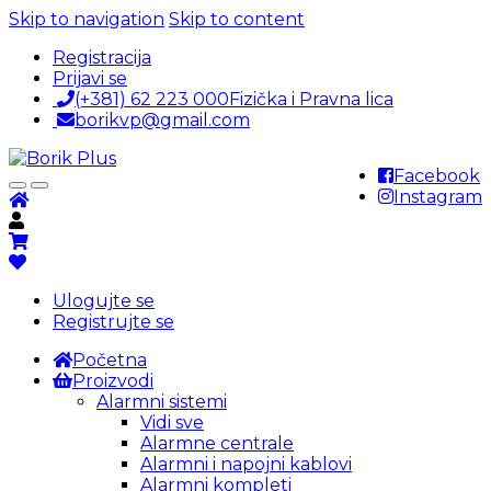
Skip to navigation
Skip to content
Registracija
Prijavi se
(+381) 62 223 000
Fizička i Pravna lica
borikvp@gmail.com
Facebook
Instagram
Ulogujte se
Registrujte se
Početna
Proizvodi
Alarmni sistemi
Vidi sve
Alarmne centrale
Alarmni i napojni kablovi
Alarmni kompleti