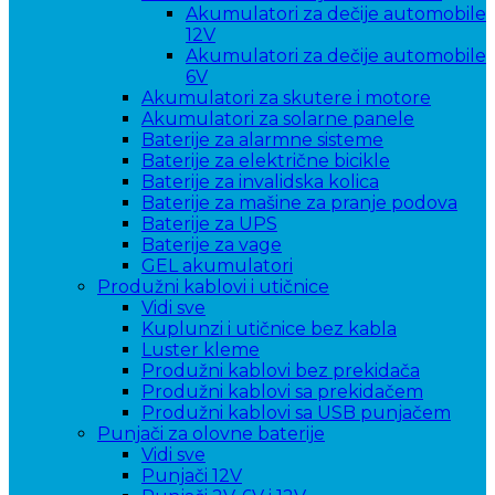
Akumulatori za dečije automobile
12V
Akumulatori za dečije automobile
6V
Akumulatori za skutere i motore
Akumulatori za solarne panele
Baterije za alarmne sisteme
Baterije za električne bicikle
Baterije za invalidska kolica
Baterije za mašine za pranje podova
Baterije za UPS
Baterije za vage
GEL akumulatori
Produžni kablovi i utičnice
Vidi sve
Kuplunzi i utičnice bez kabla
Luster kleme
Produžni kablovi bez prekidača
Produžni kablovi sa prekidačem
Produžni kablovi sa USB punjačem
Punjači za olovne baterije
Vidi sve
Punjači 12V