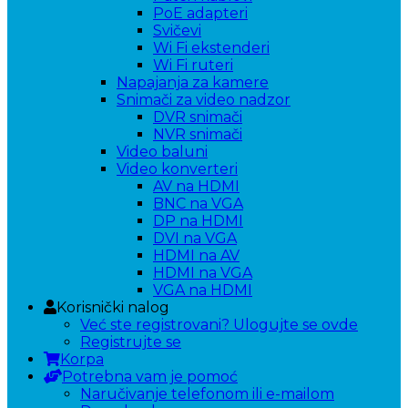
PoE adapteri
Svičevi
Wi Fi ekstenderi
Wi Fi ruteri
Napajanja za kamere
Snimači za video nadzor
DVR snimači
NVR snimači
Video baluni
Video konverteri
AV na HDMI
BNC na VGA
DP na HDMI
DVI na VGA
HDMI na AV
HDMI na VGA
VGA na HDMI
Korisnički nalog
Već ste registrovani? Ulogujte se ovde
Registrujte se
Korpa
Potrebna vam je pomoć
Naručivanje telefonom ili e-mailom