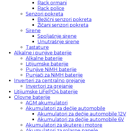
Rack ormani
Rack police
Senzori pokreta
Bežični senzori pokreta
Žičani senzori pokreta
Sirene
Spoljašnje sirene
Unutrašnje sirene
Tastature
Alkalne i punjive baterije
Alkalne baterije
Litijumske baterije
Punjive NiMH baterije
Punjači za NiMH baterije
Inverteri za centralno grejanje
Invertori za grejanje
Litijumske LiFePO4 baterije
Olovne baterije
AGM akumulatori
Akumulatori za dečije automobile
Akumulatori za dečije automobile 12V
Akumulatori za dečije automobile 6V
Akumulatori za skutere i motore
Akumulatori za solarne panele