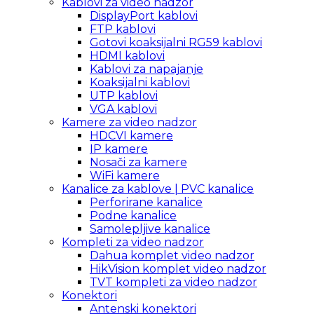
Kablovi za video nadzor
DisplayPort kablovi
FTP kablovi
Gotovi koaksijalni RG59 kablovi
HDMI kablovi
Kablovi za napajanje
Koaksijalni kablovi
UTP kablovi
VGA kablovi
Kamere za video nadzor
HDCVI kamere
IP kamere
Nosači za kamere
WiFi kamere
Kanalice za kablove | PVC kanalice
Perforirane kanalice
Podne kanalice
Samolepljive kanalice
Kompleti za video nadzor
Dahua komplet video nadzor
HikVision komplet video nadzor
TVT kompleti za video nadzor
Konektori
Antenski konektori