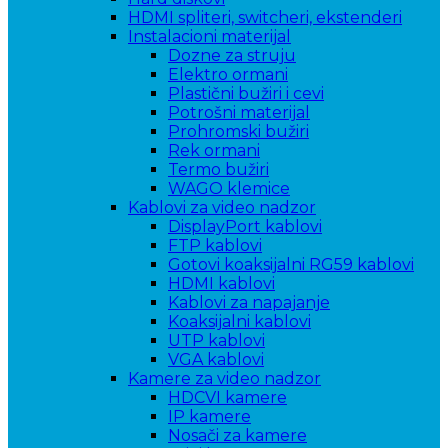
HDMI spliteri, switcheri, ekstenderi
Instalacioni materijal
Dozne za struju
Elektro ormani
Plastični bužiri i cevi
Potrošni materijal
Prohromski bužiri
Rek ormani
Termo bužiri
WAGO klemice
Kablovi za video nadzor
DisplayPort kablovi
FTP kablovi
Gotovi koaksijalni RG59 kablovi
HDMI kablovi
Kablovi za napajanje
Koaksijalni kablovi
UTP kablovi
VGA kablovi
Kamere za video nadzor
HDCVI kamere
IP kamere
Nosači za kamere