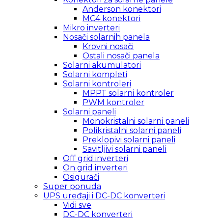
Anderson konektori
MC4 konektori
Mikro inverteri
Nosači solarnih panela
Krovni nosači
Ostali nosači panela
Solarni akumulatori
Solarni kompleti
Solarni kontroleri
MPPT solarni kontroler
PWM kontroler
Solarni paneli
Monokristalni solarni paneli
Polikristalni solarni paneli
Preklopivi solarni paneli
Savitljivi solarni paneli
Off grid inverteri
On grid inverteri
Osigurači
Super ponuda
UPS uređaji i DC-DC konverteri
Vidi sve
DC-DC konverteri