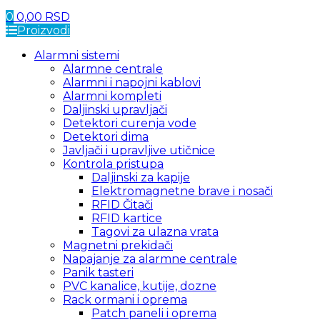
0
0,00
RSD
Proizvodi
Alarmni sistemi
Alarmne centrale
Alarmni i napojni kablovi
Alarmni kompleti
Daljinski upravljači
Detektori curenja vode
Detektori dima
Javljači i upravljive utičnice
Kontrola pristupa
Daljinski za kapije
Elektromagnetne brave i nosači
RFID Čitači
RFID kartice
Tagovi za ulazna vrata
Magnetni prekidači
Napajanje za alarmne centrale
Panik tasteri
PVC kanalice, kutije, dozne
Rack ormani i oprema
Patch paneli i oprema