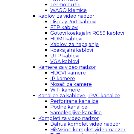
Termo bužiri
WAGO klemice
Kablovi za video nadzor
DisplayPort kablovi
FTP kablovi
Gotovi koaksijalni RG59 kablovi
HDMI kablovi
Kablovi za napajanje
Koaksijalni kablovi
UTP kablovi
VGA kablovi
Kamere za video nadzor
HDCVI kamere
IP kamere
Nosači za kamere
WiFi kamere
Kanalice za kablove | PVC kanalice
Perforirane kanalice
Podne kanalice
Samolepljive kanalice
Kompleti za video nadzor
Dahua komplet video nadzor
HikVision komplet video nadzor