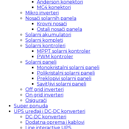
Anderson konektori
MC4 konektori
Mikro inverteri
Nosači solarnih panela
Krovni nosači
Ostali nosači panela
Solarni akumulatori
Solarni kompleti
Solarni kontroleri
MPPT solarni kontroler
PWM kontroler
Solarni paneli
Monokristalni solarni paneli
Polikristalni solarni paneli
Preklopivi solarni paneli
Savitljivi solarni paneli
Off grid inverteri
On grid inverteri
Osigurači
Super ponuda
UPS uređaji i DC-DC konverteri
DC-DC konverteri
Dodatna oprema i kablovi
Line interactive UPS