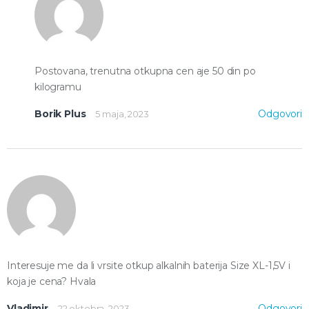
Postovana, trenutna otkupna cen aje 50 din po
kilogramu
Borik Plus
Odgovori
5 maja, 2023
Interesuje me da li vrsite otkup alkalnih baterija Size XL-1,5V i
koja je cena? Hvala
Vladimir
Odgovori
22 oktobra, 2023