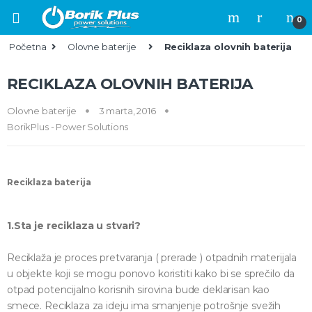
Skip to navigation
Skip to content
0
Početna
Olovne baterije
Reciklaza olovnih baterija
RECIKLAZA OLOVNIH BATERIJA
Olovne baterije
3 marta, 2016
BorikPlus - Power Solutions
Reciklaza baterija
1.Sta je reciklaza u stvari?
Reciklaža je proces pretvaranja ( prerade ) otpadnih materijala
u objekte koji se mogu ponovo koristiti kako bi se sprečilo da
otpad potencijalno korisnih sirovina bude deklarisan kao
smece. Reciklaza za ideju ima smanjenje potrošnje svežih