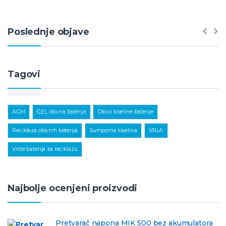
Poslednje objave
Tagovi
,
,
,
AGM
GEL olovna baterija
Olovo kiseline baterije
,
,
,
Reciklaza olovnih baterija
Sumporna kiselina
VRLA
Vrste baterija za reciklazu
Najbolje ocenjeni proizvodi
Pretvarač napona MIK 500 bez akumulatora