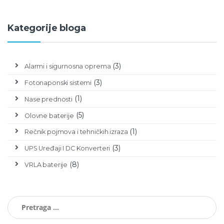
Kategorije bloga
(3)
Alarmi i sigurnosna oprema
(3)
Fotonaponski sistemi
(1)
Nase prednosti
(5)
Olovne baterije
(1)
Rečnik pojmova i tehničkih izraza
(3)
UPS Uređaji I DC Konverteri
(8)
VRLA baterije
Pretraga za: