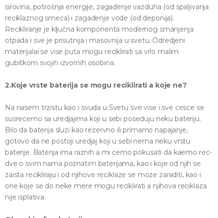
sirovina, potrošnja energije, zagađenje vazduha (od spaljivanja
reciklaznog smeca) i zagađenje vode (od deponija).
Recikliranje je ključna komponenta modernog smanjenja
otpada i sve je prisutnija i masovnija u svetu. Odredjeni
materijalai se vise puta mogu reciklirati sa vrlo malim
gubitkom svojih izvornih osobina.
2.Koje vrste baterija se mogu reciklirati a koje ne?
Na nasem trzistu kao i svuda u Svetu sve vise i sve cesce se
susrecemo sa uredjajima koji u sebi poseduju neku bateriju.
Bilo da baterija sluzi kao rezervno ili primarno napajanje,
gotovo da ne postoji uredjaj koji u sebi nema neku vrstu
baterije. Baterija ima raznih a mi cemo pokusati da kaemo rec-
dve o svim nama poznatim baterijama, kao i koje od njih se
zaista recikliraju i od njihove reciklaze se moze zaraditi, kao i
one koje se do neke mere mogu reciklirati a njihova reciklaza
nije isplativa.