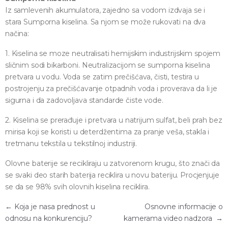
Iz samlevenih akumulatora, zajedno sa vodom izdvaja se i
stara Sumporna kiselina. Sa njom se može rukovati na dva
načina:
1. Kiselina se moze neutralisati hemijskim industrijskim spojem
sličnim sodi bikarboni. Neutralizacijom se sumporna kiselina
pretvara u vodu. Voda se zatim prečišćava, čisti, testira u
postrojenju za prečišćavanje otpadnih voda i proverava da li je
sigurna i da zadovoljava standarde čiste vode.
2. Kiselina se prerađuje i pretvara u natrijum sulfat, beli prah bez
mirisa koji se koristi u deterdžentima za pranje veša, stakla i
tretmanu tekstila u tekstilnoj industriji.
Olovne baterije se recikliraju u zatvorenom krugu, što znači da
se svaki deo starih baterija reciklira u novu bateriju. Procjenjuje
se da se 98% svih olovnih kiselina reciklira.
Kretanje članka
←
Koja je nasa prednost u
Osnovne informacije o
odnosu na konkurenciju?
kamerama video nadzora
→