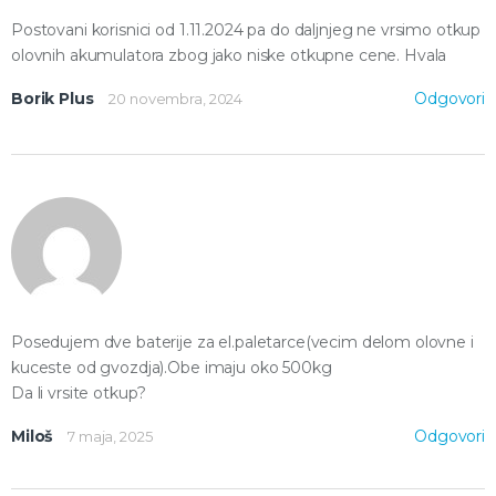
Postovani korisnici od 1.11.2024 pa do daljnjeg ne vrsimo otkup
olovnih akumulatora zbog jako niske otkupne cene. Hvala
Borik Plus
Odgovori
20 novembra, 2024
Posedujem dve baterije za el.paletarce(vecim delom olovne i
kuceste od gvozdja).Obe imaju oko 500kg
Da li vrsite otkup?
Miloš
Odgovori
7 maja, 2025