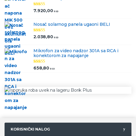
Ocenjeno
7.920,00
RSD
5.00
od 5
Nosač solarnog panela ugaoni BELI
Ocenjeno
2.038,80
RSD
5.00
od 5
Mikrofon za video nadzor 301A sa RCA i
konektorom za napajanje
Ocenjeno
658,80
RSD
5.00
od 5
KORISNIČKI NALOG