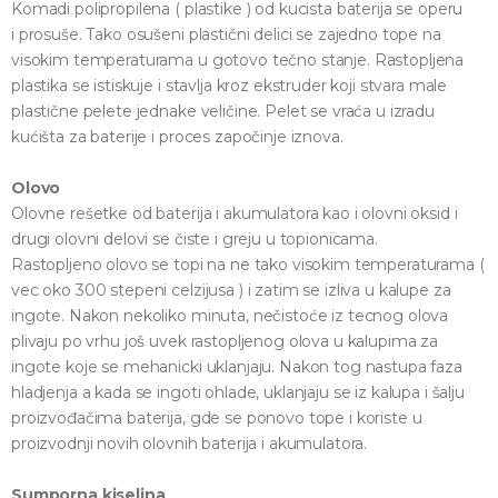
Komadi polipropilena ( plastike ) od kucista baterija se operu
i prosuše. Tako osušeni plastični delici se zajedno tope na
visokim temperaturama u gotovo tečno stanje. Rastopljena
plastika se istiskuje i stavlja kroz ekstruder koji stvara male
plastične pelete jednake veličine. Pelet se vraća u izradu
kućišta za baterije i proces započinje iznova.
Olovo
Olovne rešetke od baterija i akumulatora kao i olovni oksid i
drugi olovni delovi se čiste i greju u topionicama.
Rastopljeno olovo se topi na ne tako visokim temperaturama (
vec oko 300 stepeni celzijusa ) i zatim se izliva u kalupe za
ingote. Nakon nekoliko minuta, nečistoće iz tecnog olova
plivaju po vrhu još uvek rastopljenog olova u kalupima za
ingote koje se mehanicki uklanjaju. Nakon tog nastupa faza
hladjenja a kada se ingoti ohlade, uklanjaju se iz kalupa i šalju
proizvođačima baterija, gde se ponovo tope i koriste u
proizvodnji novih olovnih baterija i akumulatora.
Sumporna kiselina