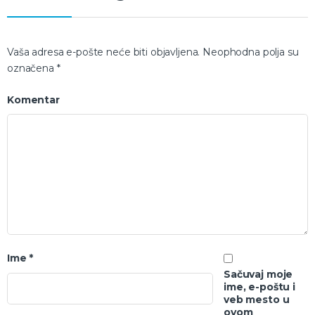
Vaša adresa e-pošte neće biti objavljena.
Neophodna polja su
označena
*
Komentar
Ime
*
Sačuvaj moje
ime, e-poštu i
veb mesto u
ovom