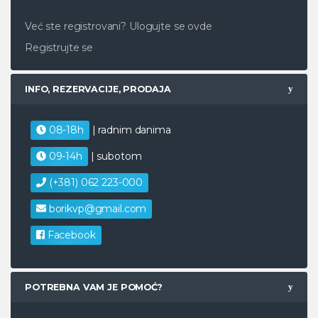
Već ste registrovani?
Ulogujte se ovde
Registrujte se
INFO, REZERVACIJE, PRODAJA
08-18h
| radnim danima
09-14h
| subotom
(+381) 062 223-000
borikvp@gmail.com
Facebook
POTREBNA VAM JE POMOĆ?