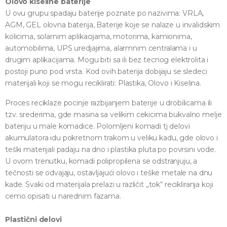
Olovo kiseline baterije
U ovu grupu spadaju baterije poznate po nazivima: VRLA,
AGM, GEL olovna baterija, Baterije koje se nalaze u invalidskim
kolicima, solarnim aplikacijama, motorima, kamionima,
automobilima, UPS uredjajima, alarmnim centralama i u
drugim aplikacijama. Mogu biti sa ili bez tecnog elektrolita i
postoji puno pod vrsta. Kod ovih baterija dobijaju se sledeci
materijali koji se mogu reciklirati: Plastika, Olovo i Kiselina.
Proces reciklaze pocinje razbijanjem baterije u drobilicama ili
tzv. srederima, gde masina sa velikim cekicima bukvalno melje
bateriju u male komadice. Polomljeni komadi tj delovi
akumulatora idu pokretnom trakom u veliku kadu, gde olovo i
teški materijali padaju na dno i plastika pluta po povrsini vode.
U ovom trenutku, komadi polipropilena se odstranjuju, a
tečnosti se odvajaju, ostavljajući olovo i teške metale na dnu
kade. Svaki od materijala prelazi u različit „tok“ recikliranja koji
cemo opisati u narednim fazama.
Plastični delovi